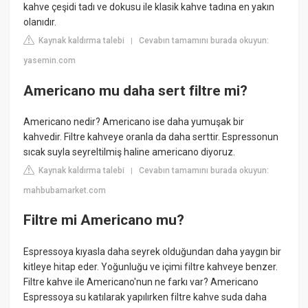
kahve çeşidi tadı ve dokusu ile klasik kahve tadına en yakın
olanıdır.
Kaynak kaldırma talebi
Cevabın tamamını burada okuyun:
|
yasemin.com
Americano mu daha sert filtre mi?
Americano nedir? Americano ise daha yumuşak bir
kahvedir. Filtre kahveye oranla da daha serttir. Espressonun
sıcak suyla seyreltilmiş haline americano diyoruz.
Kaynak kaldırma talebi
Cevabın tamamını burada okuyun:
|
mahbubamarket.com
Filtre mi Americano mu?
Espressoya kıyasla daha seyrek olduğundan daha yaygın bir
kitleye hitap eder. Yoğunluğu ve içimi filtre kahveye benzer.
Filtre kahve ile Americano'nun ne farkı var? Americano
Espressoya su katılarak yapılırken filtre kahve suda daha