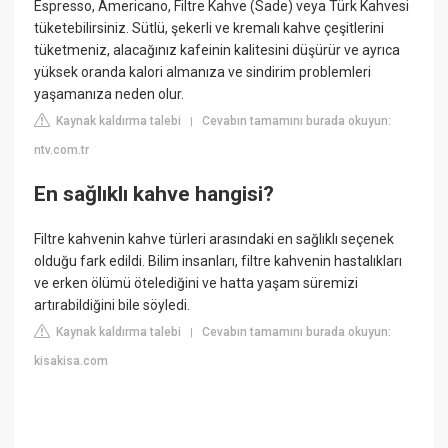
Espresso, Americano, Filtre Kahve (Sade) veya Türk Kahvesi
tüketebilirsiniz. Sütlü, şekerli ve kremalı kahve çeşitlerini
tüketmeniz, alacağınız kafeinin kalitesini düşürür ve ayrıca
yüksek oranda kalori almanıza ve sindirim problemleri
yaşamanıza neden olur.
Kaynak kaldırma talebi
Cevabın tamamını burada okuyun:
|
ntv.com.tr
En sağlıklı kahve hangisi?
Filtre kahvenin kahve türleri arasındaki en sağlıklı seçenek
olduğu fark edildi. Bilim insanları, filtre kahvenin hastalıkları
ve erken ölümü ötelediğini ve hatta yaşam süremizi
artırabildiğini bile söyledi.
Kaynak kaldırma talebi
Cevabın tamamını burada okuyun:
|
kisakisa.com