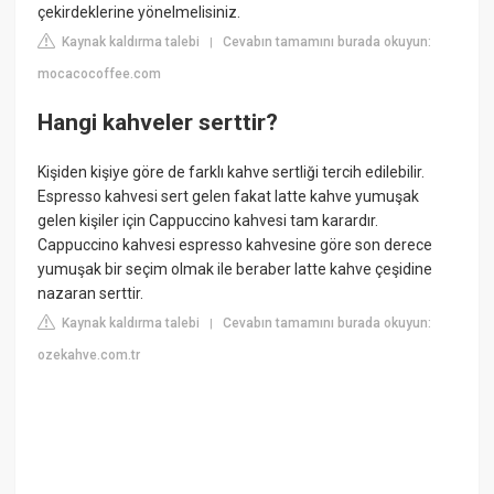
çekirdeklerine yönelmelisiniz.
Kaynak kaldırma talebi
Cevabın tamamını burada okuyun:
|
mocacocoffee.com
Hangi kahveler serttir?
Kişiden kişiye göre de farklı kahve sertliği tercih edilebilir.
Espresso kahvesi sert gelen fakat latte kahve yumuşak
gelen kişiler için Cappuccino kahvesi tam karardır.
Cappuccino kahvesi espresso kahvesine göre son derece
yumuşak bir seçim olmak ile beraber latte kahve çeşidine
nazaran serttir.
Kaynak kaldırma talebi
Cevabın tamamını burada okuyun:
|
ozekahve.com.tr