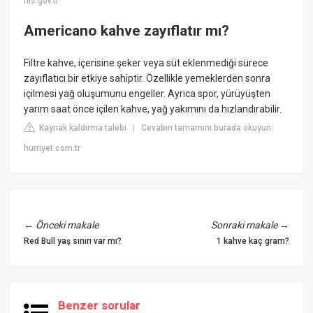
his.gov.tr
Americano kahve zayıflatır mı?
Filtre kahve, içerisine şeker veya süt eklenmediği sürece
zayıflatıcı bir etkiye sahiptir. Özellikle yemeklerden sonra
içilmesi yağ oluşumunu engeller. Ayrıca spor, yürüyüşten
yarım saat önce içilen kahve, yağ yakımını da hızlandırabilir.
Kaynak kaldırma talebi
Cevabın tamamını burada okuyun:
|
hurriyet.com.tr
←
Önceki makale
Sonraki makale
→
Red Bull yaş sınırı var mı?
1 kahve kaç gram?
Benzer sorular