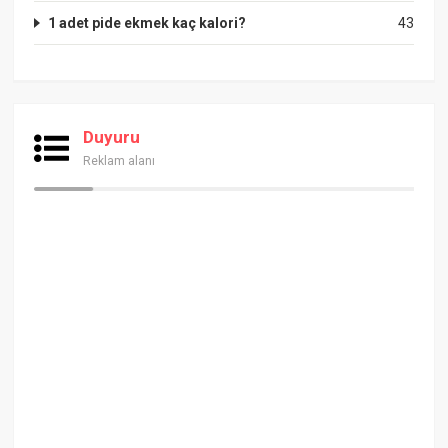
1 adet pide ekmek kaç kalori?
43
Duyuru
Reklam alanı