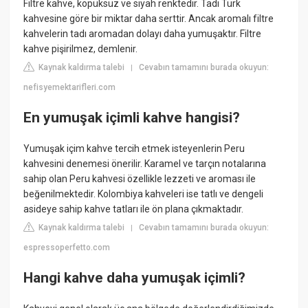
Filtre kahve, köpüksüz ve siyah renktedir. Tadı Türk
kahvesine göre bir miktar daha serttir. Ancak aromalı filtre
kahvelerin tadı aromadan dolayı daha yumuşaktır. Filtre
kahve pişirilmez, demlenir.
Kaynak kaldırma talebi
Cevabın tamamını burada okuyun:
|
nefisyemektarifleri.com
En yumuşak içimli kahve hangisi?
Yumuşak içim kahve tercih etmek isteyenlerin Peru
kahvesini denemesi önerilir. Karamel ve tarçın notalarına
sahip olan Peru kahvesi özellikle lezzeti ve aroması ile
beğenilmektedir. Kolombiya kahveleri ise tatlı ve dengeli
asideye sahip kahve tatları ile ön plana çıkmaktadır.
Kaynak kaldırma talebi
Cevabın tamamını burada okuyun:
|
espressoperfetto.com
Hangi kahve daha yumuşak içimli?