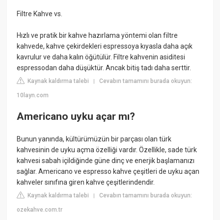
Filtre Kahve vs.
Hızlı ve pratik bir kahve hazırlama yöntemi olan filtre
kahvede, kahve çekirdekleri espressoya kıyasla daha açık
kavrulur ve daha kalın öğütülür. Filtre kahvenin asiditesi
espressodan daha düşüktür. Ancak bitiş tadı daha serttir.
Kaynak kaldırma talebi
Cevabın tamamını burada okuyun:
|
10layn.com
Americano uyku açar mı?
Bunun yanında, kültürümüzün bir parçası olan türk
kahvesinin de uyku açma özelliği vardır. Özellikle, sade türk
kahvesi sabah içildiğinde güne dinç ve enerjik başlamanızı
sağlar. Americano ve espresso kahve çeşitleri de uyku açan
kahveler sınıfına giren kahve çeşitlerindendir.
Kaynak kaldırma talebi
Cevabın tamamını burada okuyun:
|
ozekahve.com.tr