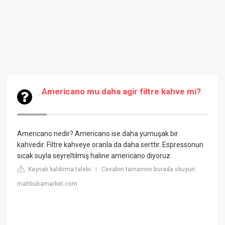
Americano mu daha agir filtre kahve mi?
Americano nedir? Americano ise daha yumuşak bir
kahvedir. Filtre kahveye oranla da daha serttir. Espressonun
sıcak suyla seyreltilmiş haline americano diyoruz.
Kaynak kaldırma talebi
Cevabın tamamını burada okuyun:
|
mahbubamarket.com