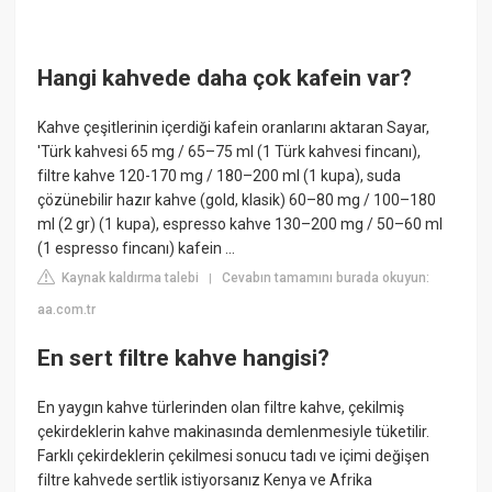
Hangi kahvede daha çok kafein var?
Kahve çeşitlerinin içerdiği kafein oranlarını aktaran Sayar,
'Türk kahvesi 65 mg / 65–75 ml (1 Türk kahvesi fincanı),
filtre kahve 120-170 mg / 180–200 ml (1 kupa), suda
çözünebilir hazır kahve (gold, klasik) 60–80 mg / 100–180
ml (2 gr) (1 kupa), espresso kahve 130–200 mg / 50–60 ml
(1 espresso fincanı) kafein ...
Kaynak kaldırma talebi
Cevabın tamamını burada okuyun:
|
aa.com.tr
En sert filtre kahve hangisi?
En yaygın kahve türlerinden olan filtre kahve, çekilmiş
çekirdeklerin kahve makinasında demlenmesiyle tüketilir.
Farklı çekirdeklerin çekilmesi sonucu tadı ve içimi değişen
filtre kahvede sertlik istiyorsanız Kenya ve Afrika