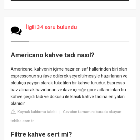
İlgili 34 soru bulundu
Americano kahve tadı nasıl?
Americano, kahvenin içime hazır en saf hallerinden biri olan
espressonun su ilave edilerek seyreltilmesiyle hazırlanan ve
oldukça yaygın olarak tüketilen bir kahve türüdür. Espresso
baz alınarak hazırlanan ve ilave içeriğe göre adlandırılan bu
kahve çeşidi tadı ve dokusu ile klasik kahve tadına en yakın
olanıdır.
Kaynak kaldırma talebi
Cevabın tamamını burada okuyun:
|
tchibo.com.tr
Filtre kahve sert mi?