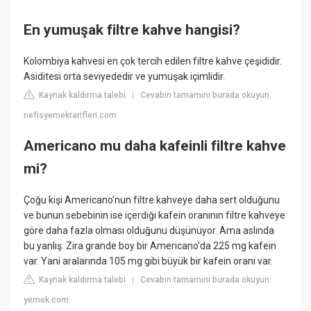
En yumuşak filtre kahve hangisi?
Kolombiya kahvesi en çok tercih edilen filtre kahve çeşididir.
Asiditesi orta seviyededir ve yumuşak içimlidir.
Kaynak kaldırma talebi
Cevabın tamamını burada okuyun:
|
nefisyemektarifleri.com
Americano mu daha kafeinli filtre kahve
mi?
Çoğu kişi Americano'nun filtre kahveye daha sert olduğunu
ve bunun sebebinin ise içerdiği kafein oranının filtre kahveye
göre daha fazla olması olduğunu düşünüyor. Ama aslında
bu yanlış. Zira grande boy bir Americano'da 225 mg kafein
var. Yani aralarında 105 mg gibi büyük bir kafein oranı var.
Kaynak kaldırma talebi
Cevabın tamamını burada okuyun:
|
yemek.com