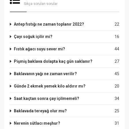
Sıkça sorulan sorular
Antep fıstığı ne zaman toplanır 2022?
22
Çayı soğuk içilir mi?
16
Fıstık ağacı suyu sever mi?
44
Pişmiş baklava dolapta kaç gün saklanır?
27
Baklavanın yağı ne zaman verilir?
45
Günde 2 ekmek yemek kilo aldırır mı?
20
Saat kaçtan sonra çay içilmemeli?
34
Baklavada tereyağ olur mu?
25
Nerenin sütlacı meşhur?
31