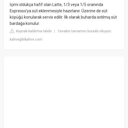
İçimi oldukça hafif olan Latte, 1/3 veya 1/5 oranında
Espresso'ya süt eklenmesiyle hazırlanır. Üzerine de süt
köpüğü konularak servis edilir. İlk olarak buharda ısıtılmış süt
bardağa konulur.
Kaynak kaldırma talebi
Cevabın tamamını burada okuyun:
|
kahvegibikahve.com