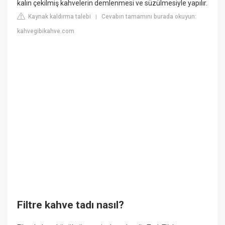
kalın çekilmiş kahvelerin demlenmesi ve süzülmesiyle yapılır.
Kaynak kaldırma talebi
Cevabın tamamını burada okuyun:
|
kahvegibikahve.com
Filtre kahve tadı nasıl?