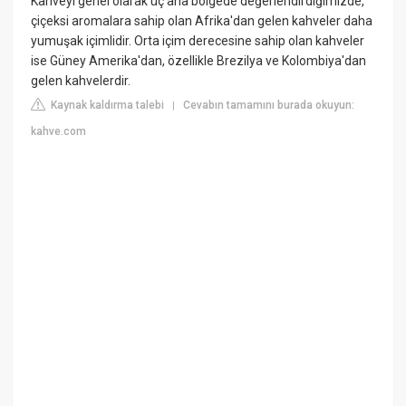
Kahveyi genel olarak üç ana bölgede değerlendirdiğimizde,
çiçeksi aromalara sahip olan Afrika'dan gelen kahveler daha
yumuşak içimlidir. Orta içim derecesine sahip olan kahveler
ise Güney Amerika'dan, özellikle Brezilya ve Kolombiya'dan
gelen kahvelerdir.
Kaynak kaldırma talebi
Cevabın tamamını burada okuyun:
|
kahve.com