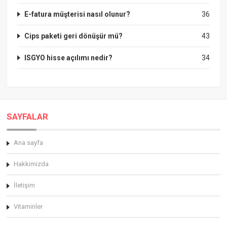
E-fatura müşterisi nasıl olunur?
36
Cips paketi geri dönüşür mü?
43
ISGYO hisse açılımı nedir?
34
SAYFALAR
Ana sayfa
Hakkimizda
İletişim
Vitaminler