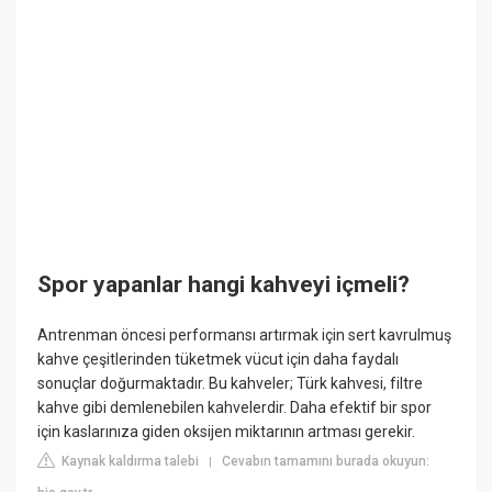
Spor yapanlar hangi kahveyi içmeli?
Antrenman öncesi performansı artırmak için sert kavrulmuş
kahve çeşitlerinden tüketmek vücut için daha faydalı
sonuçlar doğurmaktadır. Bu kahveler; Türk kahvesi, filtre
kahve gibi demlenebilen kahvelerdir. Daha efektif bir spor
için kaslarınıza giden oksijen miktarının artması gerekir.
Kaynak kaldırma talebi
Cevabın tamamını burada okuyun:
|