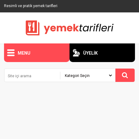
Resimli ve pratik yemek tarifleri
MENU
ÜYELİK