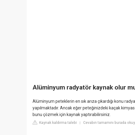
Alüminyum radyatör kaynak olur m
Alüminyum peteklerin en sık arıza çıkardığı konu radyatö
yapılmaktadır. Ancak eğer peteğinizdeki kaçak kimyasa
bunu çözmek için kaynak yaptırabilirsiniz.
Kaynak kaldırma talebi
Cevabın tamamını burada okuy
|