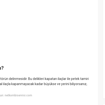
u?
rün delinmesidir. Bu delikleri kapatan ilaçlar ile petek tamiri
l ilaçla kapanmayacak kadar büyükse ve yerini biliyorsanız,
un: netkombiservisi.com