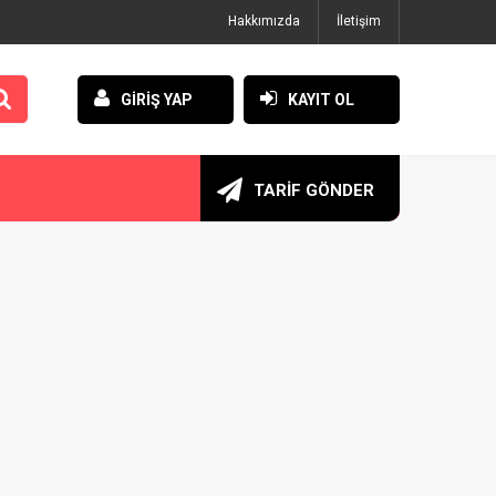
Hakkımızda
İletişim
GİRİŞ YAP
KAYIT OL
TARİF GÖNDER