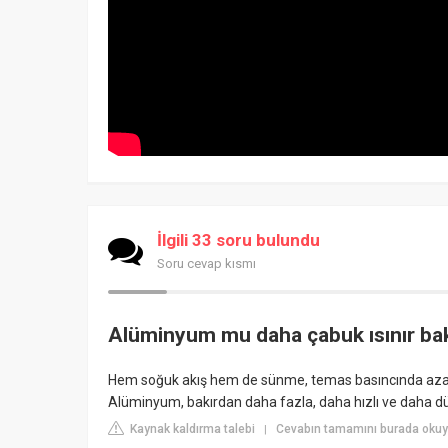
İlgili 33 soru bulundu
Soru cevap kısmı
Alüminyum mu daha çabuk ısınır bak
Hem soğuk akış hem de sünme, temas basıncında azalmay
Alüminyum, bakırdan daha fazla, daha hızlı ve daha dü
Kaynak kaldırma talebi
Cevabın tamamını burada okuy
|