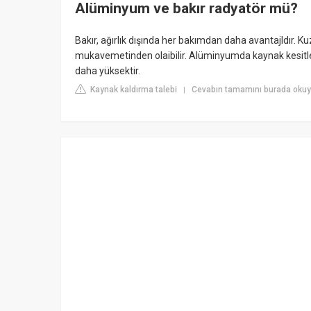
Alüminyum ve bakır radyatör mü?
Bakır, ağırlık dışında her bakımdan daha avantajldır.
mukavemetinden olaibilir. Alüminyumda kaynak kesitl
daha yüksektir.
Kaynak kaldırma talebi
Cevabın tamamını burada oku
|