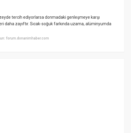
 Kuzeyde tercih ediyorlarsa donmadaki genleşmeye karşı
eri daha zayıftır. Sıcak-soğuk farkında uzama, alüminyumda
yun: forum.donanimhaber.com