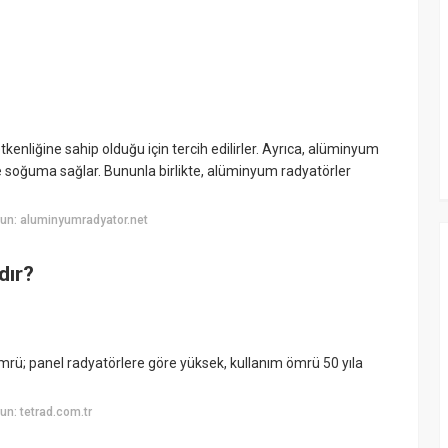
tkenliğine sahip olduğu için tercih edilirler. Ayrıca, alüminyum
ve soğuma sağlar. Bununla birlikte, alüminyum radyatörler
un: aluminyumradyator.net
dır?
ömrü; panel radyatörlere göre yüksek, kullanım ömrü 50 yıla
n: tetrad.com.tr