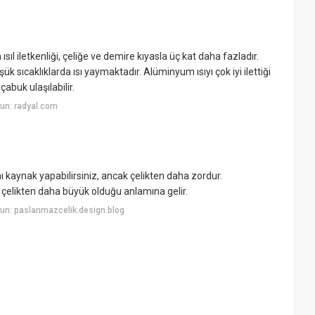
l iletkenliği, çeliğe ve demire kıyasla üç kat daha fazladır.
 sıcaklıklarda ısı yaymaktadır. Alüminyum ısıyı çok iyi ilettiği
abuk ulaşılabilir.
un: radyal.com
ı kaynak yapabilirsiniz, ancak çelikten daha zordur.
çelikten daha büyük olduğu anlamına gelir.
un: paslanmazcelik.design.blog