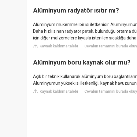
Alüminyum radyatör ısıtır mı?
Alüminyum mükemmel bir ısı iletkenidir. Alüminyumun ısı
Daha hızlı ısınan radyatör petek, bulunduğu ortama düşük
için diğer malzemelere kıyasla istenilen sıcaklığa daha ç
Kaynak kaldırma talebi
Cevabın tamamını burada okuy
|
Alüminyum boru kaynak olur mu?
Açık bir teknik kullanarak alüminyum boru bağlantıların
Aluminyumun yüksek ısı iletkenliği, kaynak havuzunun 
Kaynak kaldırma talebi
Cevabın tamamını burada okuy
|