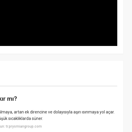
ır mı?
a, artan ek direncine ve dolayısıyla aşırı ısınmaya yol açar.
şük sıcaklıklarda süner.
un: tr.prysmiangroup.com