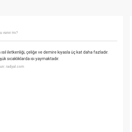
 ısınır mı?
l iletkenliği, çeliğe ve demire kıyasla üç kat daha fazladır.
ük sıcaklıklarda ısı yaymaktadır.
un: radyal.com