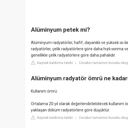
Alüminyum petek mi?
Alüminyum radyatörler, hafif, dayanıklı ve yüksek ısı ile
radyatörler, çelik radyatörlere göre daha hızlı ısınma 
genellikle çelik radyatörlere göre daha pahalıdır.
Kaynak kaldırma talebi
Cevabın tamamını burada okuy
|
Alüminyum radyatör ömrü ne kadar
Kullanım ömrü:
Ortalama 20 yıl olarak değerlendirilebilecek kullanım 
yaklaşan döküm radyatörlere göre düşüktür.
Kaynak kaldırma talebi
Cevabın tamamını burada okuyu
|