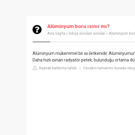
Alüminyum boru ısınır mı?
Ana Sayfa
»
Sıkça sorulan sorular
» Alüminyum boru
Alüminyum mükemmel bir ısı iletkenidir. Alüminyumun ısı
Daha hızlı ısınan radyatör petek, bulunduğu ortama düş
Kaynak kaldırma talebi
Cevabın tamamını burada okuy
|