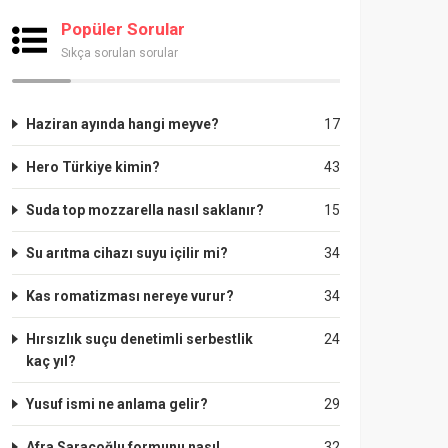
Popüler Sorular
Sıkça sorulan sorular
Haziran ayında hangi meyve?
17
Hero Türkiye kimin?
43
Suda top mozzarella nasıl saklanır?
15
Su arıtma cihazı suyu içilir mi?
34
Kas romatizması nereye vurur?
34
Hırsızlık suçu denetimli serbestlik
24
kaç yıl?
Yusuf ismi ne anlama gelir?
29
Afra Saraçoğlu formunu nasıl
32