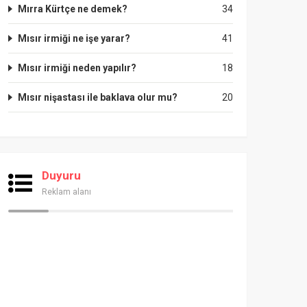
Mırra Kürtçe ne demek?
34
Mısır irmiği ne işe yarar?
41
Mısır irmiği neden yapılır?
18
Mısır nişastası ile baklava olur mu?
20
Duyuru
Reklam alanı