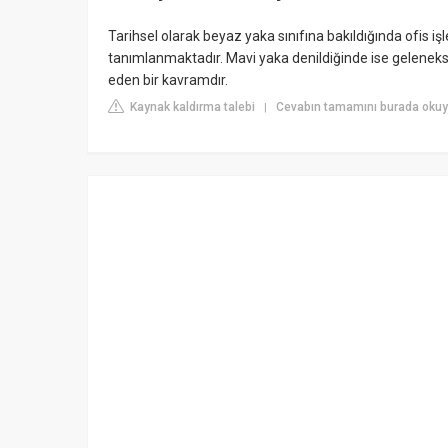
Tarihsel olarak beyaz yaka sınıfına bakıldığında ofis işl
tanımlanmaktadır. Mavi yaka denildiğinde ise geleneksel 
eden bir kavramdır.
Kaynak kaldırma talebi
Cevabın tamamını burada okuy
|