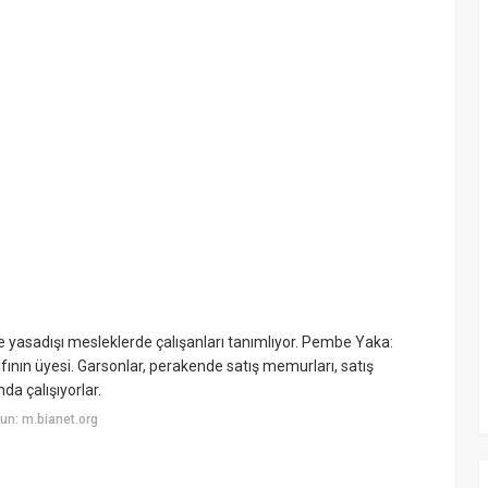
ile yasadışı mesleklerde çalışanları tanımlıyor. Pembe Yaka:
ıfının üyesi. Garsonlar, perakende satış memurları, satış
nda çalışıyorlar.
un: m.bianet.org