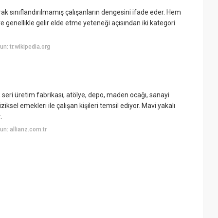
olarak sınıflandırılmamış çalışanların dengesini ifade eder. Hem
e genellikle gelir elde etme yeteneği açısından iki kategori
: tr.wikipedia.org
; seri üretim fabrikası, atölye, depo, maden ocağı, sanayi
iksel emekleri ile çalışan kişileri temsil ediyor. Mavi yakalı
.
n: allianz.com.tr