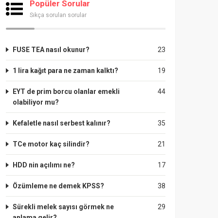
Popüler Sorular
Sıkça sorulan sorular
FUSE TEA nasıl okunur?
23
1 lira kağıt para ne zaman kalktı?
19
EYT de prim borcu olanlar emekli
44
olabiliyor mu?
Kefaletle nasıl serbest kalınır?
35
TCe motor kaç silindir?
21
HDD nin açılımı ne?
17
Özümleme ne demek KPSS?
38
Sürekli melek sayısı görmek ne
29
anlama gelir?