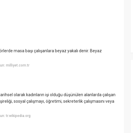
sektörlerde masa başı çalışanlara beyaz yakalı denir. Beyaz
n: milliyet.com.tr
tarihsel olarak kadınların işi olduğu düşünülen alanlarda çalışan
mşireliği, sosyal çalışmayı, öğretimi, sekreterlik çalışmasını veya
: tr.wikipedia.org