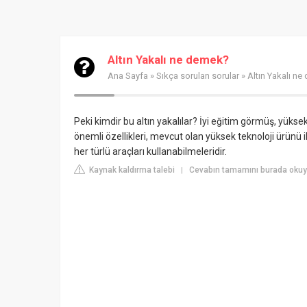
Altın Yakalı ne demek?
Ana Sayfa
»
Sıkça sorulan sorular
» Altın Yakalı n
Peki kimdir bu altın yakalılar? İyi eğitim görmüş, yüksek
önemli özellikleri, mevcut olan yüksek teknoloji ürünü il
her türlü araçları kullanabilmeleridir.
Kaynak kaldırma talebi
Cevabın tamamını burada okuyu
|