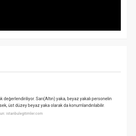
ak değerlendiriliyor. Sarı(Altın) yaka, beyaz yakalı personelin
sek, üst düzey beyaz yaka olarak da konumlandırılabilir.
n: istanbulegitimler.com