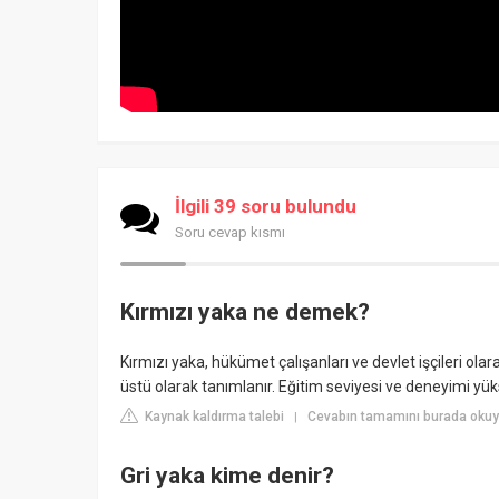
İlgili 39 soru bulundu
Soru cevap kısmı
Kırmızı yaka ne demek?
Kırmızı yaka, hükümet çalışanları ve devlet işçileri olar
üstü olarak tanımlanır. Eğitim seviyesi ve deneyimi yük
Kaynak kaldırma talebi
Cevabın tamamını burada okuyu
|
Gri yaka kime denir?