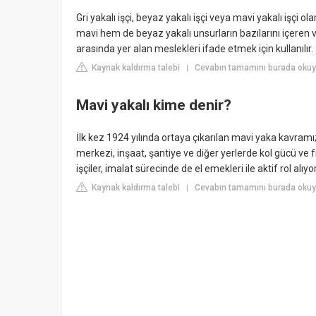
Gri yakalı işçi, beyaz yakalı işçi veya mavi yakalı işçi 
mavi hem de beyaz yakalı unsurların bazılarını içeren v
arasında yer alan meslekleri ifade etmek için kullanılır.
Kaynak kaldırma talebi
Cevabın tamamını burada okuyun
|
Mavi yakalı kime denir?
İlk kez 1924 yılında ortaya çıkarılan mavi yaka kavramı
merkezi, inşaat, şantiye ve diğer yerlerde kol gücü ve fiz
işçiler, imalat sürecinde de el emekleri ile aktif rol alıyor
Kaynak kaldırma talebi
Cevabın tamamını burada okuyu
|