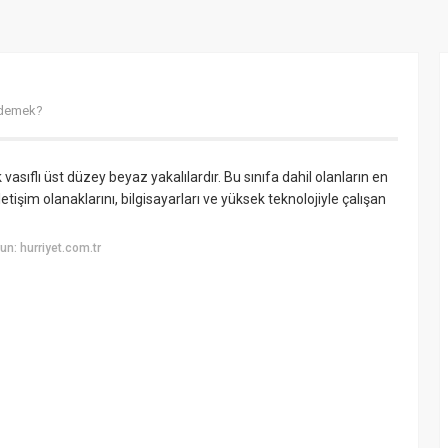
e demek?
 vasıflı üst düzey beyaz yakalılardır. Bu sınıfa dahil olanların en
etişim olanaklarını, bilgisayarları ve yüksek teknolojiyle çalışan
n: hurriyet.com.tr