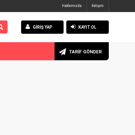
Hakkımızda
İletişim
GİRİŞ YAP
KAYIT OL
TARİF GÖNDER