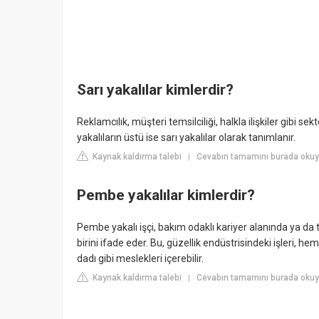
Sarı yakalılar kimlerdir?
Reklamcılık, müşteri temsilciliği, halkla ilişkiler gibi 
yakalıların üstü ise sarı yakalılar olarak tanımlanır.
Kaynak kaldırma talebi
Cevabın tamamını burada okuyu
|
Pembe yakalılar kimlerdir?
Pembe yakalı işçi, bakım odaklı kariyer alanında ya da 
birini ifade eder. Bu, güzellik endüstrisindeki işleri, he
dadı gibi meslekleri içerebilir.
Kaynak kaldırma talebi
Cevabın tamamını burada okuyun
|