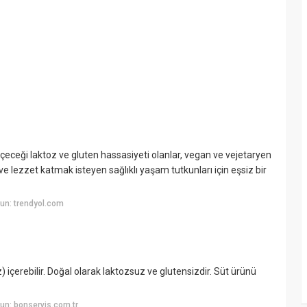
çeceği laktoz ve gluten hassasiyeti olanlar, vegan ve vejetaryen
 lezzet katmak isteyen sağlıklı yaşam tutkunları için eşsiz bir
un: trendyol.com
 içerebilir. Doğal olarak laktozsuz ve glutensizdir. Süt ürünü
un: bonservis.com.tr