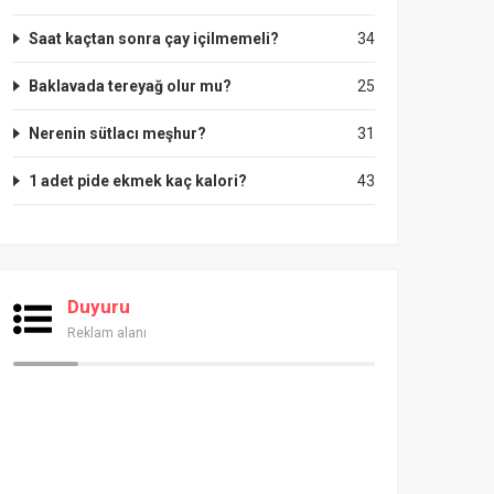
Saat kaçtan sonra çay içilmemeli?
34
Baklavada tereyağ olur mu?
25
Nerenin sütlacı meşhur?
31
1 adet pide ekmek kaç kalori?
43
Duyuru
Reklam alanı