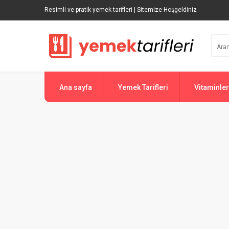
Resimli ve pratik yemek tarifleri | Sitemize Hoşgeldiniz
Ana sayfa
Yemek Tarifleri
Vitaminler