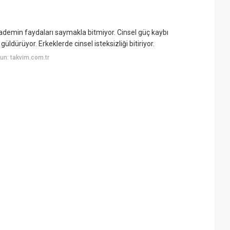
bademin faydaları saymakla bitmiyor. Cinsel güç kaybı
üldürüyor. Erkeklerde cinsel isteksizliği bitiriyor.
un: takvim.com.tr