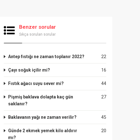
Benzer sorular
Sıkça sorulan sorular
Antep fıstığı ne zaman toplanır 2022?
22
Çayı soğuk içilir mi?
16
Fıstık ağacı suyu sever mi?
44
Pişmiş baklava dolapta kaç gün
27
saklanır?
Baklavanın yağı ne zaman verilir?
45
Günde 2 ekmek yemek kilo aldırır
20
mı?