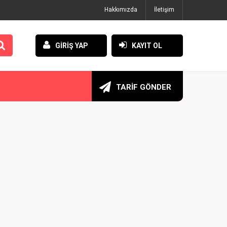
Hakkımızda
İletişim
GİRİŞ YAP
KAYIT OL
TARİF GÖNDER