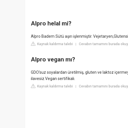
Alpro helal mi?
Alpro Badem Sütü aşırı işlenmiştir. Vejetaryen,Glutensi
Kaynak kaldırma talebi
Cevabın tamamını burada oku
|
Alpro vegan mı?
GDO'suz soyalardan üretilmiş, gluten ve laktoz içermey
ilavesiz.Vegan sertifikalı.
Kaynak kaldırma talebi
Cevabın tamamını burada oku
|