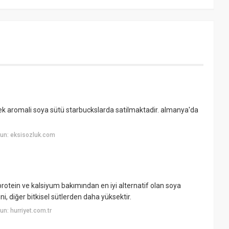
çilek aromali soya sütü starbuckslarda satilmaktadir. almanya'da
un: eksisozluk.com
protein ve kalsiyum bakımından en iyi alternatif olan soya
ni, diğer bitkisel sütlerden daha yüksektir.
n: hurriyet.com.tr