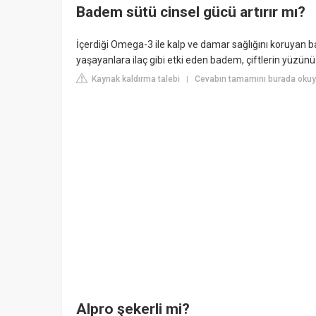
Badem sütü cinsel gücü artırır mı?
İçerdiği Omega-3 ile kalp ve damar sağlığını koruyan 
yaşayanlara ilaç gibi etki eden badem, çiftlerin yüzünü g
Kaynak kaldırma talebi
Cevabın tamamını burada okuy
|
Alpro şekerli mi?