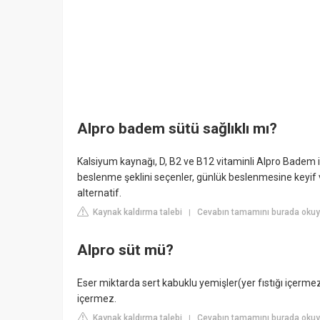
Alpro badem sütü sağlıklı mı?
Kalsiyum kaynağı, D, B2 ve B12 vitaminli Alpro Badem i
beslenme şeklini seçenler, günlük beslenmesine keyif ve
alternatif.
Kaynak kaldırma talebi
Cevabın tamamını burada okuy
|
Alpro süt mü?
Eser miktarda sert kabuklu yemişler(yer fıstığı içermez)
içermez.
Kaynak kaldırma talebi
Cevabın tamamını burada okuy
|