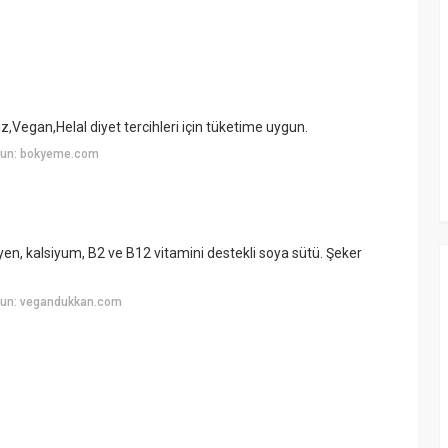
z,Vegan,Helal diyet tercihleri için tüketime uygun.
yun: bokyeme.com
en, kalsiyum, B2 ve B12 vitamini destekli soya sütü. Şeker
yun: vegandukkan.com