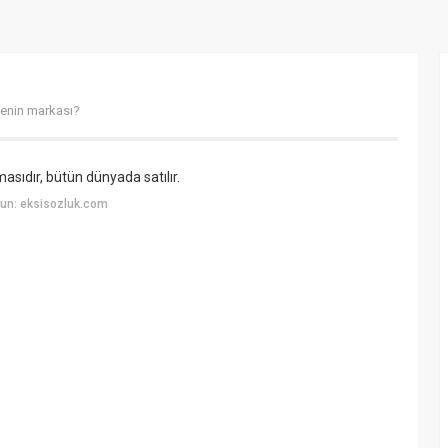
kenin markası?
masıdır, bütün dünyada satılır.
un: eksisozluk.com