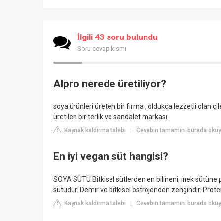
İlgili 43 soru bulundu
Soru cevap kısmı
Alpro nerede üretiliyor?
soya ürünleri üreten bir firma , oldukça lezzetli olan 
üretilen bir terlik ve sandalet markası.
Kaynak kaldırma talebi
Cevabın tamamını burada okuy
|
En iyi vegan süt hangisi?
SOYA SÜTÜ Bitkisel sütlerden en bilineni; inek sütüne 
sütüdür. Demir ve bitkisel östrojenden zengindir. Protei
Kaynak kaldırma talebi
Cevabın tamamını burada okuyu
|