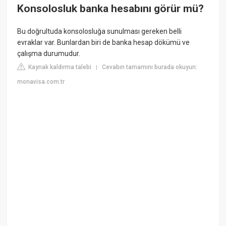
Konsolosluk banka hesabını görür mü?
Bu doğrultuda konsolosluğa sunulması gereken belli
evraklar var. Bunlardan biri de banka hesap dökümü ve
çalışma durumudur.
Kaynak kaldırma talebi
Cevabın tamamını burada okuyun:
|
monavisa.com.tr