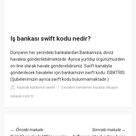
Iş bankası swift kodu nedir?
Dünyanın her yerindeki bankalardan Bankamıza, döviz
havalesi gönderilebilmektedir. Ayrıca yurtdışı örgütümüzden
on-line olarak havale gönderebilirsiniz. Swift kanalıyla
gönderilecek havaleler için bankamızın swift kodu: ISBKTRIS
(Şubelerimizin ayrıca swift kodu bulunmamaktadır.)
Kaynak kaldırma talebi
Cevabın tamamını burada okuyun:
|
isbank.com.tr
←
Önceki makale
Sonraki makale
→