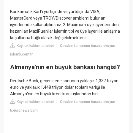
Bankamatik Kart'ı yurtiçinde ve yurtdışında VISA,
MasterCard veya TROY/Discover amblemi bulunan
işyerlerinde kullanabilirsiniz. 2. Maximum üye işyerlerinden
kazanılan MaxiPuan'lar işlemin tipi ve üye işyeri ile anlaşma
koşullarına bağlı olarak değişebilmektedir.
Kaynak kaldırma talebi
Cevabın tamamını burada okuyun:
|
isbank.com.tr
Almanya'nın en büyük bankası hangisi?
Deutsche Bank, geçen sene sonunda yaklaşık 1,337 trilyon
euro ve yaklaşık 1,448 trilyon dolar toplam varlığı ile
Almanya'nın en büyük kredi kuruluşlarından biri.
Kaynak kaldırma talebi
Cevabın tamamını burada okuyun:
|
tr.euronews.com