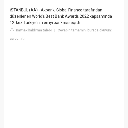
İSTANBUL (AA) - Akbank, Global Finance tarafından
düzenlenen World's Best Bank Awards 2022 kapsamında
12. kez Türkiye'nin en iyi bankası seçildi.
Kaynak kaldırma talebi
Cevabın tamamını burada okuyun:
|
aa.com.tr