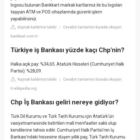
logosu bulunan Bankkart markalı kartlarınız ile bu logoları
taşıyan ATM ve POS cihazlarında güvenli işlem
yapabilirsiniz.
Kaynak kaldırma talebi
Cevabın tamamını burada okuyun:
|
bankkart.com.tr
Türkiye iş Bankası yüzde kaçı Chp'nin?
Halka açık pay: %34,65. Atatürk Hisseleri (Cumhuriyet Halk
Partisi): %28,09.
Kaynak kaldırma talebi
Cevabın tamamını burada okuyun:
|
tr.wikipedia.org
Chp İş Bankası geliri nereye gidiyor?
Türk Dil Kurumu ve Türk Tarih Kurumu için Atatürk'ün
vasiyetnamesinde belirtilen malî menfaatler saklı olup
kendilerine tahsis edilir. Cumhuriyet Halk Partisi'nin İş
Bankası'ndaki hissesine düşen yıllık pay, Türk Tarih Kurumu