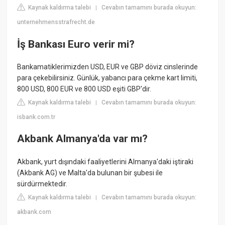
Kaynak kaldırma talebi
Cevabın tamamını burada okuyun:
|
unternehmensstrafrecht.de
İş Bankası Euro verir mi?
Bankamatiklerimizden USD, EUR ve GBP döviz cinslerinde
para çekebilirsiniz. Günlük, yabancı para çekme kart limiti,
800 USD, 800 EUR ve 800 USD eşiti GBP'dir.
Kaynak kaldırma talebi
Cevabın tamamını burada okuyun:
|
isbank.com.tr
Akbank Almanya'da var mı?
Akbank, yurt dışındaki faaliyetlerini Almanya'daki iştiraki
(Akbank AG) ve Malta'da bulunan bir şubesi ile
sürdürmektedir.
Kaynak kaldırma talebi
Cevabın tamamını burada okuyun:
|
akbank.com