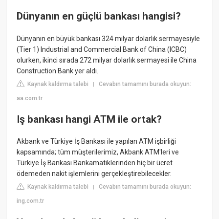
Dünyanın en güçlü bankası hangisi?
Dünyanın en büyük bankası 324 milyar dolarlık sermayesiyle
(Tier 1) Industrial and Commercial Bank of China (ICBC)
olurken, ikinci sırada 272 milyar dolarlık sermayesi ile China
Construction Bank yer aldı.
Kaynak kaldırma talebi
Cevabın tamamını burada okuyun:
|
aa.com.tr
Iş bankası hangi ATM ile ortak?
Akbank ve Türkiye İş Bankası ile yapılan ATM işbirliği
kapsamında; tüm müşterilerimiz, Akbank ATM'leri ve
Türkiye İş Bankası Bankamatiklerinden hiç bir ücret
ödemeden nakit işlemlerini gerçekleştirebilecekler.
Kaynak kaldırma talebi
Cevabın tamamını burada okuyun:
|
ing.com.tr