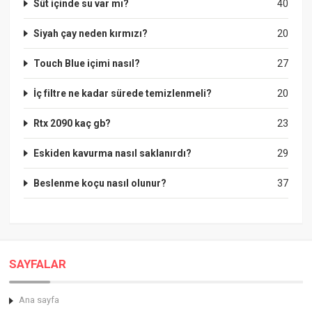
Süt içinde su var mı?
40
Siyah çay neden kırmızı?
20
Touch Blue içimi nasıl?
27
İç filtre ne kadar sürede temizlenmeli?
20
Rtx 2090 kaç gb?
23
Eskiden kavurma nasıl saklanırdı?
29
Beslenme koçu nasıl olunur?
37
SAYFALAR
Ana sayfa