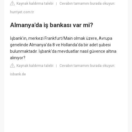
Kaynak kaldırma talebi
Cevabın tamamını burada okuyun:
|
hurriyet.com.tr
Almanya'da iş bankası var mi?
İşbank'ın, merkezi Frankfurt/Main olmak üzere, Avrupa
genelinde Almanya'da 8 ve Hollanda'da bir adet şubesi
bulunmaktadır. İşbank'da mevduatlar nasıl güvence altına
alınıyor?
Kaynak kaldırma talebi
Cevabın tamamını burada okuyun:
|
isbank.de