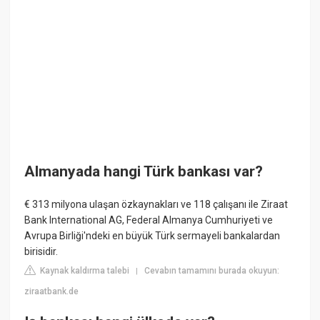
Almanyada hangi Türk bankası var?
€ 313 milyona ulaşan özkaynakları ve 118 çalışanı ile Ziraat
Bank International AG, Federal Almanya Cumhuriyeti ve
Avrupa Birliği'ndeki en büyük Türk sermayeli bankalardan
birisidir.
Kaynak kaldırma talebi
Cevabın tamamını burada okuyun:
|
ziraatbank.de