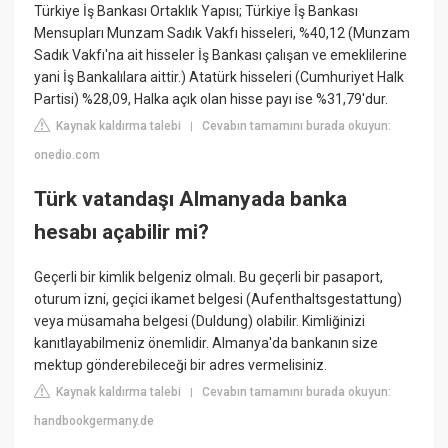
Türkiye İş Bankası Ortaklık Yapısı; Türkiye İş Bankası
Mensupları Munzam Sadık Vakfı hisseleri, %40,12 (Munzam
Sadık Vakfı'na ait hisseler İş Bankası çalışan ve emeklilerine
yani İş Bankalılara aittir.) Atatürk hisseleri (Cumhuriyet Halk
Partisi) %28,09, Halka açık olan hisse payı ise %31,79'dur.
Kaynak kaldırma talebi
Cevabın tamamını burada okuyun:
|
onedio.com
Türk vatandaşı Almanyada banka
hesabı açabilir mi?
Geçerli bir kimlik belgeniz olmalı. Bu geçerli bir pasaport,
oturum izni, geçici ikamet belgesi (Aufenthaltsgestattung)
veya müsamaha belgesi (Duldung) olabilir. Kimliğinizi
kanıtlayabilmeniz önemlidir. Almanya'da bankanın size
mektup gönderebileceği bir adres vermelisiniz.
Kaynak kaldırma talebi
Cevabın tamamını burada okuyun:
|
handbookgermany.de