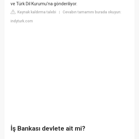
ve Türk Dil Kurumu'na gönderiliyor.
Kaynak kaldırma talebi
Cevabın tamamını burada okuyun:
|
indyturk.com
İş Bankası devlete ait mi?