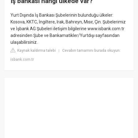
Iş bankası hangi ülkede var?
Yurt Dışında İş Bankası Şubelerinin bulunduğu ülkeler:
Kosova, KKTC, İngiltere, Irak, Bahreyn, Mısır, Çin. Şubelerimiz
ve İşbank AG Şubeleri iletişim bilgilerine www.isbank.com.tr
adresinden Şube ve Bankamatikler/Yurtdışı sayfasından
ulaşabilirsiniz.
Kaynak kaldırma talebi
Cevabın tamamını burada okuyun:
|
isbank.com.tr