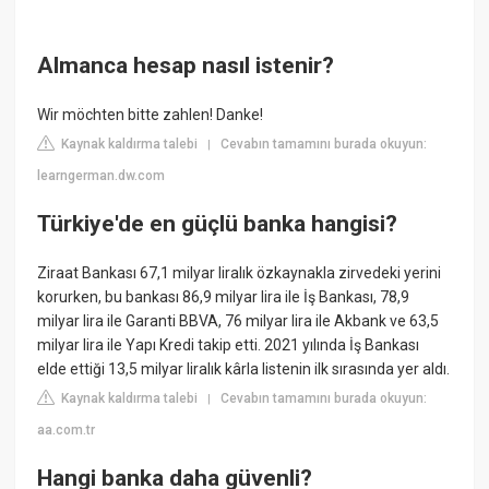
Almanca hesap nasıl istenir?
Wir möchten bitte zahlen! Danke!
Kaynak kaldırma talebi
Cevabın tamamını burada okuyun:
|
learngerman.dw.com
Türkiye'de en güçlü banka hangisi?
Ziraat Bankası 67,1 milyar liralık özkaynakla zirvedeki yerini
korurken, bu bankası 86,9 milyar lira ile İş Bankası, 78,9
milyar lira ile Garanti BBVA, 76 milyar lira ile Akbank ve 63,5
milyar lira ile Yapı Kredi takip etti. 2021 yılında İş Bankası
elde ettiği 13,5 milyar liralık kârla listenin ilk sırasında yer aldı.
Kaynak kaldırma talebi
Cevabın tamamını burada okuyun:
|
aa.com.tr
Hangi banka daha güvenli?