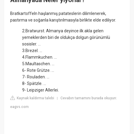
Bratkartoffeln haşlanmış patateslerin dilimlenerek,
pastırma ve soğanla karıştırılmasıyla birlikte elde ediliyor.
2.Bratwurst. Almanya deyince ilk akla gelen
yemeklerden biri de oldukça dolgun görünümlü
sosisler. ...
3.Brezel. ...
4.Flammkuchen. ...
5.Maultaschen. ...
6- Rote Grütze. ...
7- Rouladen. ...
8- Spätzle. ...
9- Leipziger Allerlei.
Kaynak kaldırma talebi
Cevabın tamamını burada okuyun:
|
eagvs.com