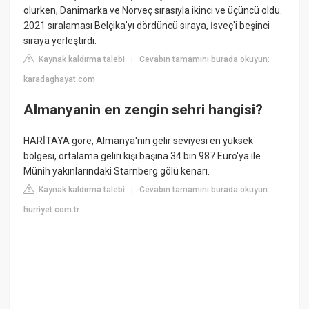
olurken, Danimarka ve Norveç sırasıyla ikinci ve üçüncü oldu.
2021 sıralaması Belçika'yı dördüncü sıraya, İsveç'i beşinci
sıraya yerleştirdi.
Kaynak kaldırma talebi
Cevabın tamamını burada okuyun:
|
karadaghayat.com
Almanyanin en zengin sehri hangisi?
HARİTAYA göre, Almanya'nın gelir seviyesi en yüksek
bölgesi, ortalama geliri kişi başına 34 bin 987 Euro'ya ile
Münih yakınlarındaki Starnberg gölü kenarı.
Kaynak kaldırma talebi
Cevabın tamamını burada okuyun:
|
hurriyet.com.tr