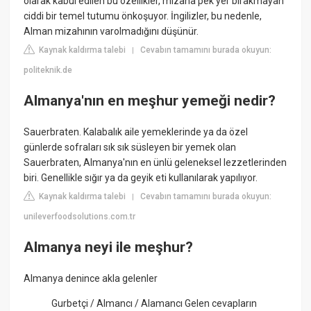
olarak kabul edilen bu özellikler, mizaha pek yer bırakmayan
ciddi bir temel tutumu önkoşuyor. İngilizler, bu nedenle,
Alman mizahının varolmadığını düşünür.
Kaynak kaldırma talebi
Cevabın tamamını burada okuyun:
|
politeknik.de
Almanya'nın en meşhur yemeği nedir?
Sauerbraten. Kalabalık aile yemeklerinde ya da özel
günlerde sofraları sık sık süsleyen bir yemek olan
Sauerbraten, Almanya'nın en ünlü geleneksel lezzetlerinden
biri. Genellikle sığır ya da geyik eti kullanılarak yapılıyor.
Kaynak kaldırma talebi
Cevabın tamamını burada okuyun:
|
unileverfoodsolutions.com.tr
Almanya neyi ile meşhur?
Almanya denince akla gelenler
Gurbetçi / Almancı / Alamancı Gelen cevapların