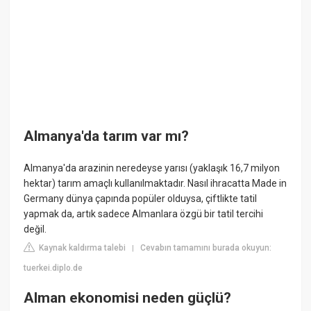
Almanya'da tarım var mı?
Almanya'da arazinin neredeyse yarısı (yaklaşık 16,7 milyon
hektar) tarım amaçlı kullanılmaktadır. Nasıl ihracatta Made in
Germany dünya çapında popüler olduysa, çiftlikte tatil
yapmak da, artık sadece Almanlara özgü bir tatil tercihi
değil.
Kaynak kaldırma talebi
Cevabın tamamını burada okuyun:
|
tuerkei.diplo.de
Alman ekonomisi neden güçlü?