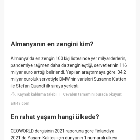
Almanyanın en zengini kim?
Almanya'da en zengin 100 kişi listesinde yer milyarderlerin,
pandemiye rağmen daha da zenginleştiği, servetlerinin 116
milyar euro arttığı belirlendi. Yapılan araştırmaya göre, 34.2
milyar euroluk servetiyle BMW'nin varisleri Susanne Klatten
ile Stefan Quandt ilk sıraya yerleşti.
Kaynak kaldırma talebi
Cevabın tamamını burada okuyun:
|
arti49.com
En rahat yaşam hangi ülkede?
CEOWORLD dergisinin 2021 raporuna göre Finlandiya
2021'de Yaşam Kalitesi için dünyanın 1 numaralı ülkesi