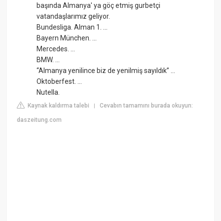
başında Almanya' ya göç etmiş gurbetçi
vatandaşlarımız geliyor.
Bundesliga. Alman 1. ...
Bayern München. ...
Mercedes. ...
BMW. ...
“Almanya yenilince biz de yenilmiş sayıldık” ...
Oktoberfest. ...
Nutella.
Kaynak kaldırma talebi
Cevabın tamamını burada okuyun:
|
daszeitung.com