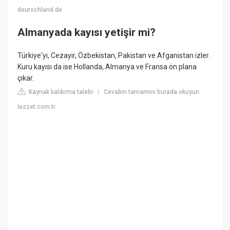
deutschland.de
Almanyada kayısı yetişir mi?
Türkiye'yi, Cezayir, Özbekistan, Pakistan ve Afganistan izler.
Kuru kayısı da ise Hollanda, Almanya ve Fransa ön plana
çıkar.
Kaynak kaldırma talebi
Cevabın tamamını burada okuyun:
|
lezzet.com.tr