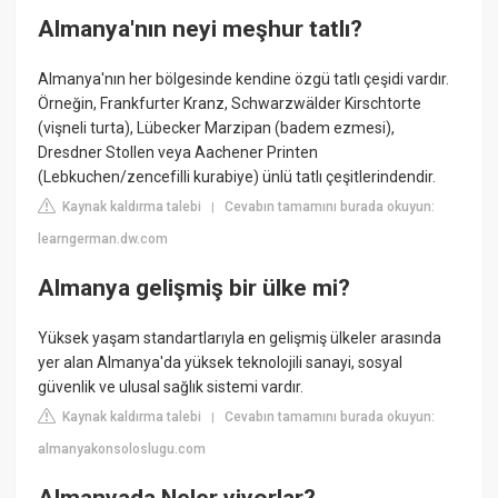
Almanya'nın neyi meşhur tatlı?
Almanya'nın her bölgesinde kendine özgü tatlı çeşidi vardır.
Örneğin, Frankfurter Kranz, Schwarzwälder Kirschtorte
(vişneli turta), Lübecker Marzipan (badem ezmesi),
Dresdner Stollen veya Aachener Printen
(Lebkuchen/zencefilli kurabiye) ünlü tatlı çeşitlerindendir.
Kaynak kaldırma talebi
Cevabın tamamını burada okuyun:
|
learngerman.dw.com
Almanya gelişmiş bir ülke mi?
Yüksek yaşam standartlarıyla en gelişmiş ülkeler arasında
yer alan Almanya'da yüksek teknolojili sanayi, sosyal
güvenlik ve ulusal sağlık sistemi vardır.
Kaynak kaldırma talebi
Cevabın tamamını burada okuyun:
|
almanyakonsoloslugu.com
Almanyada Neler yiyorlar?