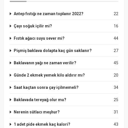
Antep fıstığı ne zaman toplanır 2022?
22
Çayı soğuk içilir mi?
16
Fıstık ağacı suyu sever mi?
44
Pişmiş baklava dolapta kaç gün saklanır?
27
Baklavanın yağı ne zaman verilir?
45
Günde 2 ekmek yemek kilo aldırır mı?
20
Saat kaçtan sonra çay içilmemeli?
34
Baklavada tereyağ olur mu?
25
Nerenin sütlacı meşhur?
31
1 adet pide ekmek kaç kalori?
43