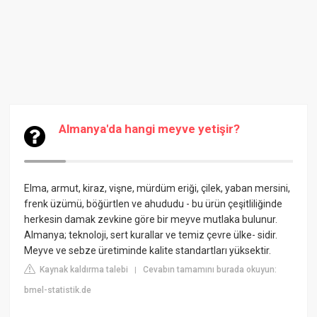
Almanya'da hangi meyve yetişir?
Elma, armut, kiraz, vişne, mürdüm eriği, çilek, yaban mersini,
frenk üzümü, böğürtlen ve ahududu - bu ürün çeşitliliğinde
herkesin damak zevkine göre bir meyve mutlaka bulunur.
Almanya; teknoloji, sert kurallar ve temiz çevre ülke- sidir.
Meyve ve sebze üretiminde kalite standartları yüksektir.
Kaynak kaldırma talebi
Cevabın tamamını burada okuyun:
|
bmel-statistik.de