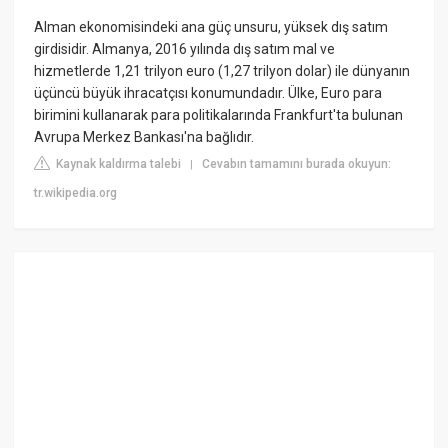
Alman ekonomisindeki ana güç unsuru, yüksek dış satım
girdisidir. Almanya, 2016 yılında dış satım mal ve
hizmetlerde 1,21 trilyon euro (1,27 trilyon dolar) ile dünyanın
üçüncü büyük ihracatçısı konumundadır. Ülke, Euro para
birimini kullanarak para politikalarında Frankfurt'ta bulunan
Avrupa Merkez Bankası'na bağlıdır.
Kaynak kaldırma talebi
Cevabın tamamını burada okuyun:
|
tr.wikipedia.org