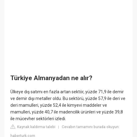
Türkiye Almanyadan ne alır?
Ülkeye dış satımı en fazla artan sektör, yüzde 71,9 ile demir
ve demir dışı metaller oldu. Bu sektörü, yüzde 57,9 ile deri ve
deri mamulleri, yüzde 52,4 ile kimyevi maddeler ve
mamulleri, yüzde 40,7 ile madencilik ürünleri ve yüzde 39,8
ile mücevher sektörleri izledi.
Kaynak kaldırma talebi
Cevabın tamamını burada okuyun:
|
haberturk.com