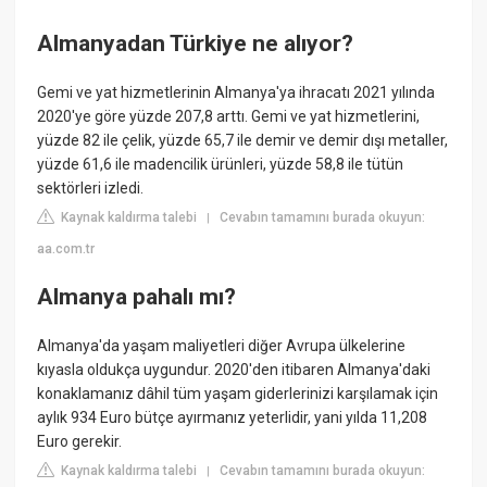
Almanyadan Türkiye ne alıyor?
Gemi ve yat hizmetlerinin Almanya'ya ihracatı 2021 yılında
2020'ye göre yüzde 207,8 arttı. Gemi ve yat hizmetlerini,
yüzde 82 ile çelik, yüzde 65,7 ile demir ve demir dışı metaller,
yüzde 61,6 ile madencilik ürünleri, yüzde 58,8 ile tütün
sektörleri izledi.
Kaynak kaldırma talebi
Cevabın tamamını burada okuyun:
|
aa.com.tr
Almanya pahalı mı?
Almanya'da yaşam maliyetleri diğer Avrupa ülkelerine
kıyasla oldukça uygundur. 2020'den itibaren Almanya'daki
konaklamanız dâhil tüm yaşam giderlerinizi karşılamak için
aylık 934 Euro bütçe ayırmanız yeterlidir, yani yılda 11,208
Euro gerekir.
Kaynak kaldırma talebi
Cevabın tamamını burada okuyun:
|