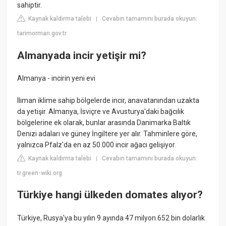
sahiptir.
Kaynak kaldırma talebi
Cevabın tamamını burada okuyun:
|
tarimorman.gov.tr
Almanyada incir yetişir mi?
Almanya - incirin yeni evi
Ilıman iklime sahip bölgelerde incir, anavatanından uzakta
da yetişir. Almanya, İsviçre ve Avusturya'daki bağcılık
bölgelerine ek olarak, bunlar arasında Danimarka Baltık
Denizi adaları ve güney İngiltere yer alır. Tahminlere göre,
yalnızca Pfalz'da en az 50.000 incir ağacı gelişiyor.
Kaynak kaldırma talebi
Cevabın tamamını burada okuyun:
|
tr.green-wiki.org
Türkiye hangi ülkeden domates alıyor?
Türkiye, Rusya'ya bu yılın 9 ayında 47 milyon 652 bin dolarlık