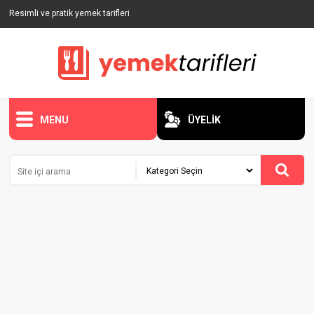
Resimli ve pratik yemek tarifleri
MENU
ÜYELİK