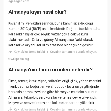
egezegen.com
Almanya kışın nasıl olur?
Kışları ılımlı ve yazları serindir, buna karşın sıcaklık çoğu
zaman 30°C'yi (86°F) aşabilmektedir. Doğuda ise iklim daha
karasaldır; kışlar çok soğuk, yazlar çok sıcak ve kuru
olabilmektedir. Orta ve güney Almanya ise farklı olarak
karasal ve okyanusal iklim arasında bir geçiş bölgesidir.
Kaynak kaldırma talebi
Cevabın tamamını burada okuyun:
|
tr.wikipedia.org
Almanya'nın tarım ürünleri nelerdir?
Elma, armut, kiraz, vişne, mürdüm eriği, çilek, yaban mersini,
frenk üzümü, böğürtlen ve ahududu - bu ürün çeşitliliğinde
herkesin damak zevkine göre bir meyve mutlaka bulunur.
Almanya; teknoloji, sert kurallar ve temiz çevre ülke- sidir.
Meyve ve sebze üretiminde kalite standartları yüksektir.
Kaynak kaldırma talebi
Cevabın tamamını burada okuyun:
|