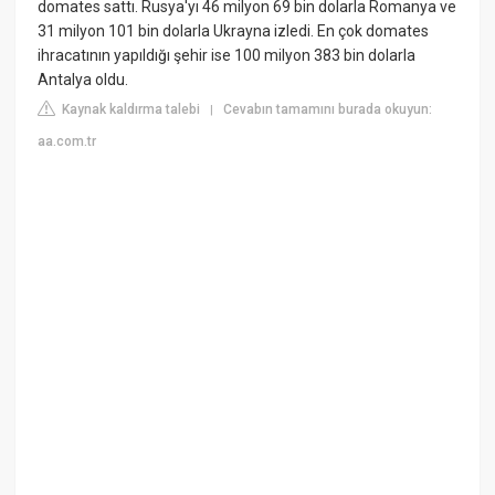
domates sattı. Rusya'yı 46 milyon 69 bin dolarla Romanya ve
31 milyon 101 bin dolarla Ukrayna izledi. En çok domates
ihracatının yapıldığı şehir ise 100 milyon 383 bin dolarla
Antalya oldu.
Kaynak kaldırma talebi
Cevabın tamamını burada okuyun:
|
aa.com.tr