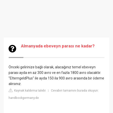
Almanyada ebeveyn parası ne kadar?
Önceki gelirinize bağlı olarak, alacağınız temel ebeveyn
parası ayda en az 300 avro ve en fazla 1800 avro olacaktır.
"ElterngeldPlus" ile ayda 150 ila 900 avro arasında bir ödeme
alırsınız.
Kaynak kaldırma talebi
Cevabın tamamını burada okuyun:
|
handbookgermany.de