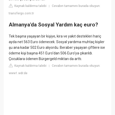
Kaynak kaldırma talebi
Cevabın tamamını burada okuyun:
|
transfergo.com.tr
Almanya'da Sosyal Yardım kaç euro?
Tek başına yaşayan bir kişiye, kira ve yakıt destekleri hariç
ayda net 563 Euro ödenecek. Sosyal yardıma muhtaç kişiler
şu ana kadar 502 Euro alıyordu. Beraber yaşayan çiftlere ise
ödeme kişi başına 451 Euro'dan 506 Euro'ya çıkarıldı.
Çocuklara ödenen Bürgergeld miktarı da arttı.
Kaynak kaldırma talebi
Cevabın tamamını burada okuyun:
|
www1.wdr.de