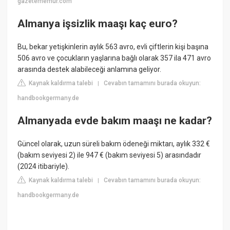
gazetememur.com
Almanya işsizlik maaşı kaç euro?
Bu, bekar yetişkinlerin aylık 563 avro, evli çiftlerin kişi başına
506 avro ve çocukların yaşlarına bağlı olarak 357 ila 471 avro
arasında destek alabileceği anlamına geliyor.
Kaynak kaldırma talebi
Cevabın tamamını burada okuyun:
|
handbookgermany.de
Almanyada evde bakım maaşı ne kadar?
Güncel olarak, uzun süreli bakım ödeneği miktarı, aylık 332 €
(bakım seviyesi 2) ile 947 € (bakım seviyesi 5) arasındadır
(2024 itibariyle).
Kaynak kaldırma talebi
Cevabın tamamını burada okuyun:
|
handbookgermany.de