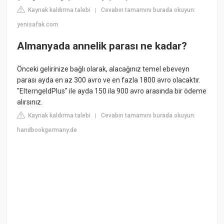
Kaynak kaldırma talebi
Cevabın tamamını burada okuyun:
|
yenisafak.com
Almanyada annelik parası ne kadar?
Önceki gelirinize bağlı olarak, alacağınız temel ebeveyn
parası ayda en az 300 avro ve en fazla 1800 avro olacaktır.
"ElterngeldPlus" ile ayda 150 ila 900 avro arasında bir ödeme
alırsınız.
Kaynak kaldırma talebi
Cevabın tamamını burada okuyun:
|
handbookgermany.de