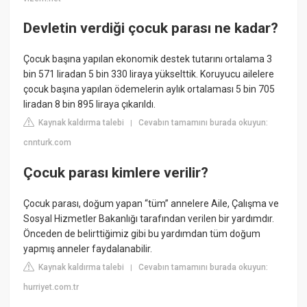
Devletin verdiği çocuk parası ne kadar?
Çocuk başına yapılan ekonomik destek tutarını ortalama 3
bin 571 liradan 5 bin 330 liraya yükselttik. Koruyucu ailelere
çocuk başına yapılan ödemelerin aylık ortalaması 5 bin 705
liradan 8 bin 895 liraya çıkarıldı.
Kaynak kaldırma talebi
Cevabın tamamını burada okuyun:
|
cnnturk.com
Çocuk parası kimlere verilir?
Çocuk parası, doğum yapan “tüm” annelere Aile, Çalışma ve
Sosyal Hizmetler Bakanlığı tarafından verilen bir yardımdır.
Önceden de belirttiğimiz gibi bu yardımdan tüm doğum
yapmış anneler faydalanabilir.
Kaynak kaldırma talebi
Cevabın tamamını burada okuyun:
|
hurriyet.com.tr