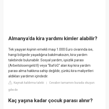
Almanya'da kira yardımı kimler alabilir?
Tek yaşıyan kişinin emekli maşı 1.000 Euro civarında ise,
hangi bölgede yaşadığına bakılmaksızın, kira yardım
talebinde bulunabilir. Sosyal yardım, işsizlik parası
(Arbeitslosengeld II) veya “BaföG” alan kişi kira yardım
parası alma hakkına sahip değildir, çünkü kira maliyetleri
aldıkları yardımın içindedir.
Kaynak kaldırma talebi
Cevabın tamamını burada okuyun:
|
gdw.de
Kaç yaşına kadar çocuk parası alınır?