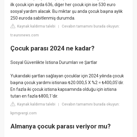
ilk çocuk için ayda 636, diğer her çocuk için ise 530 euro
sosyal yardım alacak. Bu miktar şu anda çocuk başına aylık
250 euroda sabitlenmiş durumda.
Kaynak kaldırma talebi
Cevabın tamamını burada okuyun:
|
tr.euronews.com
Çocuk parası 2024 ne kadar?
Sosyal Güvenlikte İstisna Durumları ve Şartlar
Yukarıdaki şartları sağlayan çocuklar için 2024 yılında çocuk
başına çocuk yardımı istisnası ₺20.000,5 X %2 = ₺400,05'dir.
En fazla iki çocuk istisna kapsamında olduğu için istisna
tutarı en fazla ₺800,1'dir.
Kaynak kaldırma talebi
Cevabın tamamını burada okuyun:
|
kpmgvergi.com
Almanya çocuk parası veriyor mu?