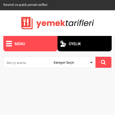
Resimli ve pratik yemek tarifleri
MENU
ÜYELİK