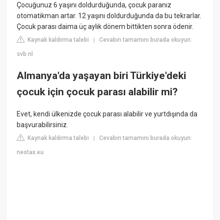
Çocuğunuz 6 yaşını doldurduğunda, çocuk paranız
otomatikman artar. 12 yaşını doldurduğunda da bu tekrarlar.
Çocuk parası daima üç aylık dönem bittikten sonra ödenir.
Kaynak kaldırma talebi
Cevabın tamamını burada okuyun:
|
svb.nl
Almanya'da yaşayan biri Türkiye'deki
çocuk için çocuk parası alabilir mi?
Evet, kendi ülkenizde çocuk parası alabilir ve yurtdışında da
başvurabilirsiniz.
Kaynak kaldırma talebi
Cevabın tamamını burada okuyun:
|
neotax.eu