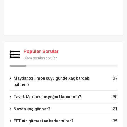
Popüler Sorular
Sıkça sorulan sorular
Maydanoz limon suyu günde kaç bardak
37
içilmeli?
Tavuk Marinesine yoğurt konur mu?
30
5 ayda kaç gün var?
21
EFT nin gitmesi ne kadar sürer?
35