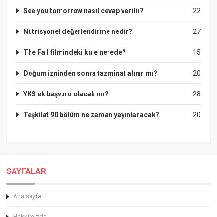
See you tomorrow nasıl cevap verilir?
22
Nütrisyonel değerlendirme nedir?
27
The Fall filmindeki kule nerede?
15
Doğum izninden sonra tazminat alınır mı?
20
YKS ek başvuru olacak mı?
28
Teşkilat 90 bölüm ne zaman yayınlanacak?
20
SAYFALAR
Ana sayfa
Hakkimizda