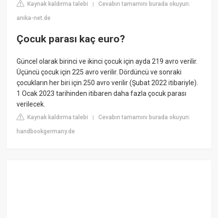
Kaynak kaldırma talebi
Cevabın tamamını burada okuyun:
|
anika-net.de
Çocuk parası kaç euro?
Güncel olarak birinci ve ikinci çocuk için ayda 219 avro verilir.
Üçüncü çocuk için 225 avro verilir. Dördüncü ve sonraki
çocukların her biri için 250 avro verilir (Şubat 2022 itibariyle).
1 Ocak 2023 tarihinden itibaren daha fazla çocuk parası
verilecek.
Kaynak kaldırma talebi
Cevabın tamamını burada okuyun:
|
handbookgermany.de