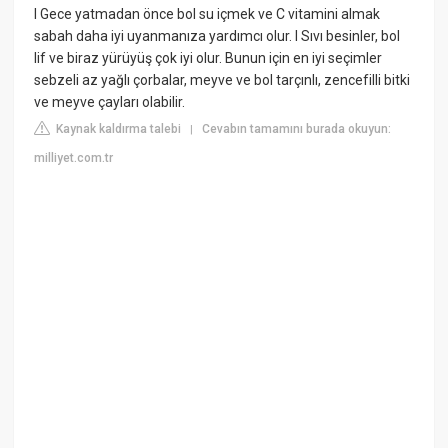
l Gece yatmadan önce bol su içmek ve C vitamini almak
sabah daha iyi uyanmanıza yardımcı olur. l Sıvı besinler, bol
lif ve biraz yürüyüş çok iyi olur. Bunun için en iyi seçimler
sebzeli az yağlı çorbalar, meyve ve bol tarçınlı, zencefilli bitki
ve meyve çayları olabilir.
Kaynak kaldırma talebi
Cevabın tamamını burada okuyun:
|
milliyet.com.tr