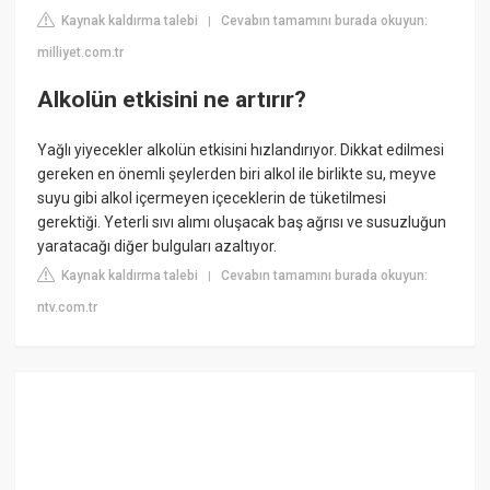
Kaynak kaldırma talebi
Cevabın tamamını burada okuyun:
|
milliyet.com.tr
Alkolün etkisini ne artırır?
Yağlı yiyecekler alkolün etkisini hızlandırıyor. Dikkat edilmesi
gereken en önemli şeylerden biri alkol ile birlikte su, meyve
suyu gibi alkol içermeyen içeceklerin de tüketilmesi
gerektiği. Yeterli sıvı alımı oluşacak baş ağrısı ve susuzluğun
yaratacağı diğer bulguları azaltıyor.
Kaynak kaldırma talebi
Cevabın tamamını burada okuyun:
|
ntv.com.tr