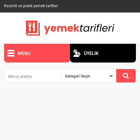
Resimli ve pratik yemek tarifleri
MENU
ÜYELİK