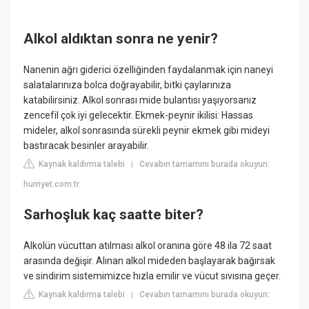
Alkol aldıktan sonra ne yenir?
Nanenin ağrı giderici özelliğinden faydalanmak için naneyi
salatalarınıza bolca doğrayabilir, bitki çaylarınıza
katabilirsiniz. Alkol sonrası mide bulantısı yaşıyorsanız
zencefil çok iyi gelecektir. Ekmek-peynir ikilisi: Hassas
mideler, alkol sonrasında sürekli peynir ekmek gibi mideyi
bastıracak besinler arayabilir.
Kaynak kaldırma talebi
Cevabın tamamını burada okuyun:
|
hurriyet.com.tr
Sarhoşluk kaç saatte biter?
Alkolün vücuttan atılması alkol oranına göre 48 ila 72 saat
arasında değişir. Alınan alkol mideden başlayarak bağırsak
ve sindirim sistemimizce hızla emilir ve vücut sıvısına geçer.
Kaynak kaldırma talebi
Cevabın tamamını burada okuyun:
|