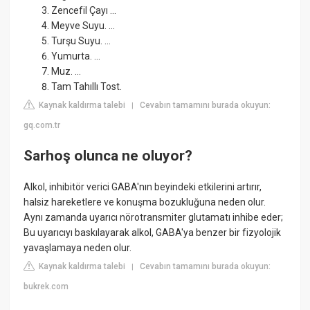
Zencefil Çayı ...
Meyve Suyu. ...
Turşu Suyu. ...
Yumurta. ...
Muz. ...
Tam Tahıllı Tost.
Kaynak kaldırma talebi
Cevabın tamamını burada okuyun:
|
gq.com.tr
Sarhoş olunca ne oluyor?
Alkol, inhibitör verici GABA'nın beyindeki etkilerini artırır,
halsiz hareketlere ve konuşma bozukluğuna neden olur.
Aynı zamanda uyarıcı nörotransmiter glutamatı inhibe eder;
Bu uyarıcıyı baskılayarak alkol, GABA'ya benzer bir fizyolojik
yavaşlamaya neden olur.
Kaynak kaldırma talebi
Cevabın tamamını burada okuyun:
|
bukrek.com