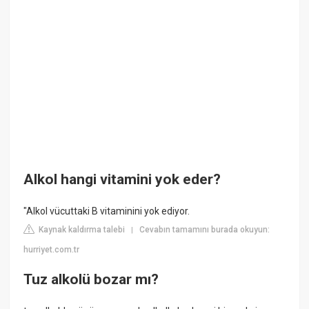
Alkol hangi vitamini yok eder?
"Alkol vücuttaki B vitaminini yok ediyor.
Kaynak kaldırma talebi
Cevabın tamamını burada okuyun:
|
hurriyet.com.tr
Tuz alkolü bozar mı?