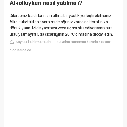
Alkollüyken nasıl yatılmalı?
Dilerseniz baldırlarınızın altına bir yastık yerleştirebilirsiniz.
Alkol tükettikten sonra mide ağrınız varsa sol tarafınıza
dönük yatın. Mide yanması veya ağrısı hissediyorsanız sırt
üstü yatmayın! Oda sıcaklığının 20 °С olmasına dikkat edin.
Kaynak kaldırma talebi
Cevabın tamamını burada okuyun:
|
blog.nerde.co