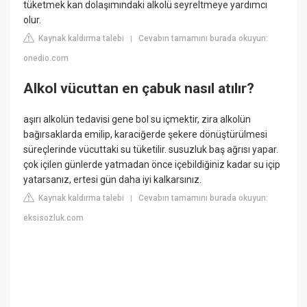
tüketmek kan dolaşımındaki alkolü seyreltmeye yardımcı
olur.
Kaynak kaldırma talebi
Cevabın tamamını burada okuyun:
|
onedio.com
Alkol vücuttan en çabuk nasıl atılır?
aşırı alkolün tedavisi gene bol su içmektir, zira alkolün
bağırsaklarda emilip, karaciğerde şekere dönüştürülmesi
süreçlerinde vücuttaki su tüketilir. susuzluk baş ağrısı yapar.
çok içilen günlerde yatmadan önce içebildiğiniz kadar su içip
yatarsanız, ertesi gün daha iyi kalkarsınız.
Kaynak kaldırma talebi
Cevabın tamamını burada okuyun:
|
eksisozluk.com