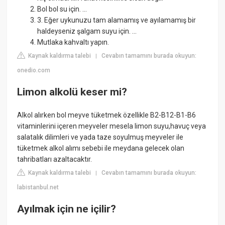
Bol bol su için. ...
3. Eğer uykunuzu tam alamamış ve ayılamamış bir
haldeyseniz şalgam suyu için. ...
Mutlaka kahvaltı yapın.
Kaynak kaldırma talebi
Cevabın tamamını burada okuyun:
|
onedio.com
Limon alkolü keser mi?
Alkol alırken bol meyve tüketmek özellikle B2-B12-B1-B6
vitaminlerini içeren meyveler mesela limon suyu,havuç veya
salatalık dilimleri ve yada taze soyulmuş meyveler ile
tüketmek alkol alımı sebebi ile meydana gelecek olan
tahribatları azaltacaktır.
Kaynak kaldırma talebi
Cevabın tamamını burada okuyun:
|
labistanbul.net
Ayılmak için ne içilir?