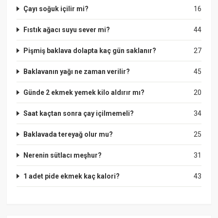
Çayı soğuk içilir mi?
16
Fıstık ağacı suyu sever mi?
44
Pişmiş baklava dolapta kaç gün saklanır?
27
Baklavanın yağı ne zaman verilir?
45
Günde 2 ekmek yemek kilo aldırır mı?
20
Saat kaçtan sonra çay içilmemeli?
34
Baklavada tereyağ olur mu?
25
Nerenin sütlacı meşhur?
31
1 adet pide ekmek kaç kalori?
43