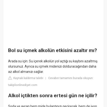
Bol su içmek alkolün etkisini azaltır mı?
Arada su için: Su içerek alkolün yol açtığı su kaybını azaltmış
olursunuz. Ayrıca su içmek midenizi dolduracağından daha
az alkol almanızı sağlar.
Kaynak kaldırma talebi
Cevabın tamamını burada okuyun:
|
takiplionlinediyet.com
Alkol içtikten sonra ertesi gün ne içilir?
Soda ve ayran hem mide bulantınızı geçirecek, hem de iyon