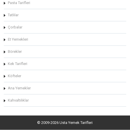
Pasta Tarifleri
Tatlılar
Çorbalar
Et Yemekleri
Börekler
Kek Tarifleri
Köfteler
Ana Yemekler
Kahvaltılıklar
© 2009-2026 Usta Yemek Tarifleri