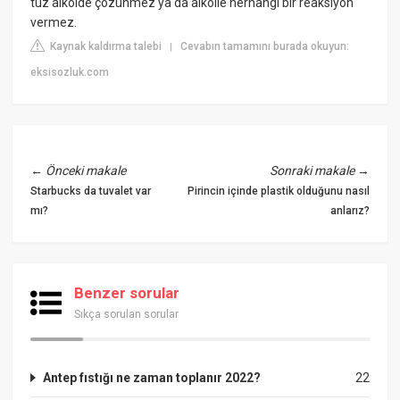
tuz alkolde çözünmez ya da alkolle herhangi bir reaksiyon
vermez.
Kaynak kaldırma talebi
Cevabın tamamını burada okuyun:
|
eksisozluk.com
←
Önceki makale
Sonraki makale
→
Starbucks da tuvalet var
Pirincin içinde plastik olduğunu nasıl
mı?
anlarız?
Benzer sorular
Sıkça sorulan sorular
Antep fıstığı ne zaman toplanır 2022?
22