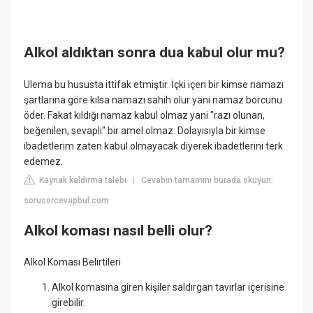
Alkol aldıktan sonra dua kabul olur mu?
Ulema bu hususta ittifak etmiştir. İçki içen bir kimse namazı
şartlarına göre kılsa namazı sahih olur yani namaz borcunu
öder. Fakat kıldığı namaz kabul olmaz yani "razı olunan,
beğenilen, sevaplı" bir amel olmaz. Dolayısıyla bir kimse
ibadetlerim zaten kabul olmayacak diyerek ibadetlerini terk
edemez.
Kaynak kaldırma talebi
Cevabın tamamını burada okuyun:
|
sorusorcevapbul.com
Alkol koması nasıl belli olur?
Alkol Koması Belirtileri
Alkol komasına giren kişiler saldırgan tavırlar içerisine
girebilir.