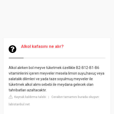
Alkol kafasını ne alır?
Alkol alırken bol meyve tüketmek özellikle B2-B12-B1-B6
vitaminlerini içeren meyveler mesela limon suyu,havuç veya
salatalık dilimleri ve yada taze soyulmuş meyveler ile
tüketmek alkol alımı sebebi ile meydana gelecek olan
tahribatları azaltacaktır.
Kaynak kaldırma talebi
Cevabın tamamını burada okuyun:
|
labistanbul.net