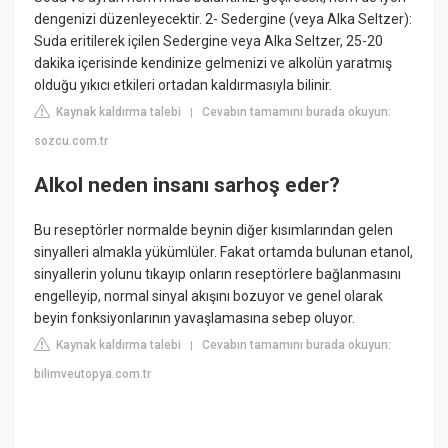
dengenizi düzenleyecektir. 2- Sedergine (veya Alka Seltzer):
Suda eritilerek içilen Sedergine veya Alka Seltzer, 25-20
dakika içerisinde kendinize gelmenizi ve alkolün yaratmış
olduğu yıkıcı etkileri ortadan kaldırmasıyla bilinir.
Kaynak kaldırma talebi
Cevabın tamamını burada okuyun:
|
sozcu.com.tr
Alkol neden insanı sarhoş eder?
Bu reseptörler normalde beynin diğer kısımlarından gelen
sinyalleri almakla yükümlüler. Fakat ortamda bulunan etanol,
sinyallerin yolunu tıkayıp onların reseptörlere bağlanmasını
engelleyip, normal sinyal akışını bozuyor ve genel olarak
beyin fonksiyonlarının yavaşlamasına sebep oluyor.
Kaynak kaldırma talebi
Cevabın tamamını burada okuyun:
|
bilimveutopya.com.tr