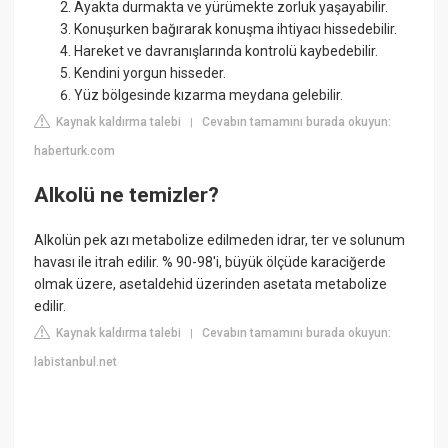
Ayakta durmakta ve yürümekte zorluk yaşayabilir.
Konuşurken bağırarak konuşma ihtiyacı hissedebilir.
Hareket ve davranışlarında kontrolü kaybedebilir.
Kendini yorgun hisseder.
Yüz bölgesinde kızarma meydana gelebilir.
Kaynak kaldırma talebi
Cevabın tamamını burada okuyun:
|
haberturk.com
Alkolü ne temizler?
Alkolün pek azı metabolize edilmeden idrar, ter ve solunum
havası ile itrah edilir. % 90-98'i, büyük ölçüde karaciğerde
olmak üzere, asetaldehid üzerinden asetata metabolize
edilir.
Kaynak kaldırma talebi
Cevabın tamamını burada okuyun:
|
labistanbul.net