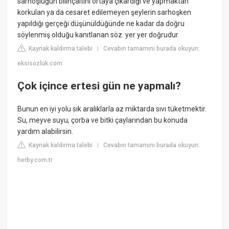
sarhoşluğun bilinçaltını ortaya çıkardığı ve yapmaktan
korkulan ya da cesaret edilemeyen şeylerin sarhoşken
yapıldığı gerçeği düşünüldüğünde ne kadar da doğru
söylenmiş olduğu kanıtlanan söz. yer yer doğrudur.
Kaynak kaldırma talebi
Cevabın tamamını burada okuyun:
|
eksisozluk.com
Çok içince ertesi gün ne yapmalı?
Bunun en iyi yolu sık aralıklarla az miktarda sıvı tüketmektir.
Su, meyve suyu, çorba ve bitki çaylarından bu konuda
yardım alabilirsin.
Kaynak kaldırma talebi
Cevabın tamamını burada okuyun:
|
herby.com.tr