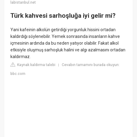
labistanbul.net
Türk kahvesi sarhoşluğa iyi gelir mi?
Yani kafeinin alkolün getirdiği yorgunluk hissini ortadan
kaldırdığı söylenebilir. Yemek sonrasında insanların kahve
içmesinin ardında da bu neden yatıyor olabilir. Fakat alkol
etkisiyle oluşmuş sarhoşluk halini ve algı azalmasını ortadan
kaldırmaz.
Kaynak kaldırma talebi
Cevabın tamamını burada okuyun:
|
bbc.com