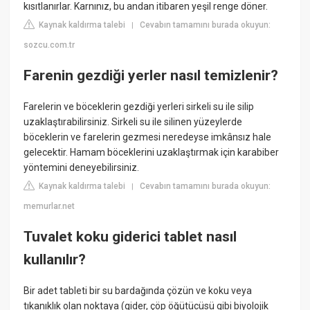
kısıtlanırlar. Karnınız, bu andan itibaren yeşil renge döner.
Kaynak kaldırma talebi
Cevabın tamamını burada okuyun:
|
sozcu.com.tr
Farenin gezdiği yerler nasıl temizlenir?
Farelerin ve böceklerin gezdiği yerleri sirkeli su ile silip
uzaklaştırabilirsiniz. Sirkeli su ile silinen yüzeylerde
böceklerin ve farelerin gezmesi neredeyse imkânsız hale
gelecektir. Hamam böceklerini uzaklaştırmak için karabiber
yöntemini deneyebilirsiniz.
Kaynak kaldırma talebi
Cevabın tamamını burada okuyun:
|
memurlar.net
Tuvalet koku giderici tablet nasıl
kullanılır?
Bir adet tableti bir su bardağında çözün ve koku veya
tıkanıklık olan noktaya (gider, çöp öğütücüsü gibi biyolojik