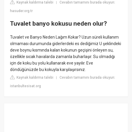
Kaynak kaldırma talebi
Cevabın tamamını burada okuyun:
|
hasuder.org.tr
Tuvalet banyo kokusu neden olur?
Tuvalet ve Banyo Neden Lağım Kokar? Uzun süreli kullanım
olmaması durumunda giderlerdeki es dediğimiz U şeklindeki
deve boynu kısmında kalan kokunun geçişini önleyen su,
özellikle sıcak havalarda zamanla buharlaşır. Su olmadığı
için de koku bu yolu kullanarak eve yayılır. Eve
döndüğünüzde bu kokuyla karşılaşırsınız.
Kaynak kaldırma talebi
Cevabın tamamını burada okuyun:
|
istanbultesisat.org