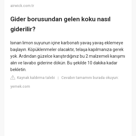
airwick.com.tr
Gider borusundan gelen koku nasıl
giderilir?
Isınan limon suyunun içine karbonatı yavaş yavaş eklemeye
başlayın. Köpüklenmeler olacaktır, telaşa kapılmanıza gerek
yok. Ardından güzelce karıştırdığınız bu 2 malzemeli karışımı
alın ve lavabo giderine dökün. Bu şekilde 10 dakika kadar
bekletin.
Kaynak kaldırma talebi
Cevabın tamamını burada okuyun:
|
yemek.com