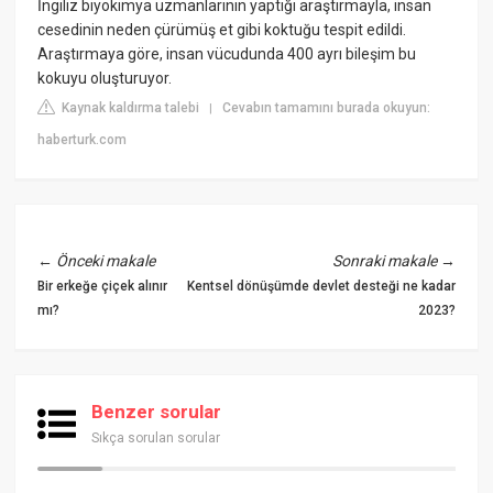
İngiliz biyokimya uzmanlarının yaptığı araştırmayla, insan
cesedinin neden çürümüş et gibi koktuğu tespit edildi.
Araştırmaya göre, insan vücudunda 400 ayrı bileşim bu
kokuyu oluşturuyor.
Kaynak kaldırma talebi
Cevabın tamamını burada okuyun:
|
haberturk.com
←
Önceki makale
Sonraki makale
→
Bir erkeğe çiçek alınır
Kentsel dönüşümde devlet desteği ne kadar
mı?
2023?
Benzer sorular
Sıkça sorulan sorular