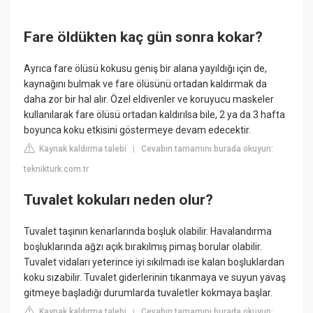
Fare öldükten kaç gün sonra kokar?
Ayrıca fare ölüsü kokusu geniş bir alana yayıldığı için de,
kaynağını bulmak ve fare ölüsünü ortadan kaldırmak da
daha zor bir hal alır. Özel eldivenler ve koruyucu maskeler
kullanılarak fare ölüsü ortadan kaldırılsa bile, 2 ya da 3 hafta
boyunca koku etkisini göstermeye devam edecektir.
Kaynak kaldırma talebi
Cevabın tamamını burada okuyun:
|
teknikturk.com.tr
Tuvalet kokuları neden olur?
Tuvalet taşının kenarlarında boşluk olabilir. Havalandırma
boşluklarında ağzı açık bırakılmış pimaş borular olabilir.
Tuvalet vidaları yeterince iyi sıkılmadı ise kalan boşluklardan
koku sızabilir. Tuvalet giderlerinin tıkanmaya ve suyun yavaş
gitmeye başladığı durumlarda tuvaletler kokmaya başlar.
Kaynak kaldırma talebi
Cevabın tamamını burada okuyun:
|