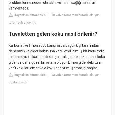
problemlerine neden olmakta ve insan sağlığına zarar
vermektedir.
Kaynak kaldırma talebi
Cevabın tamamını burada okuyun:
|
tufantesisat.com.tr
Tuvaletten gelen koku nasıl önlenir?
Karbonat ve limon suyu karışımı da birçok kişi tarafından
denenmiş ve gider kokusuna karşı etkili olmuş bir karışımdır.
Limon suyu ile karbonatı karıştırarak gidere dökerseniz koku
gider ve daha güzel bir ortam oluşur. Limon giderdeki tüm
kötü kokuları emer ve o kokuların yumuşamasını sağlar.
Kaynak kaldırma talebi
Cevabın tamamını burada okuyun:
|
posta.com.tr