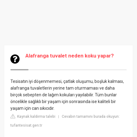
Alafranga tuvalet neden koku yapar?
Tesisatın iyi döşenmemesi, çatlak oluşumu, boşluk kalması,
alafranga tuvaletlerin yerine tam oturmaması ve daha
birçok sebepten de lağım kokuları yayılabilir. Tüm bunlar
öncelikle sağlıklı bir yaşam için sonrasında ise kaliteli bir
yaşam için can sıkıcıdır.
Kaynak kaldırma talebi
Cevabın tamamını burada okuyun:
|
tufantesisat.gen.tr