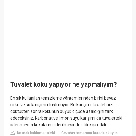
Tuvalet koku yapıyor ne yapmalıyım?
En sık kullanılan temizleme yöntemlerinden birini beyaz
sirke ve su karışımı oluşturuyor. Bu karışımı tuvaletinize
döktükten sonra kokunun büyük ölçüde azaldığını fark
edeceksiniz. Karbonat ve limon suyu karışımı da tuvaletteki
istenmeyen kokuların giderilmesinde oldukça etkili.
Kaynak kaldırma talebi
Cevabın tamamını burada okuyun:
|