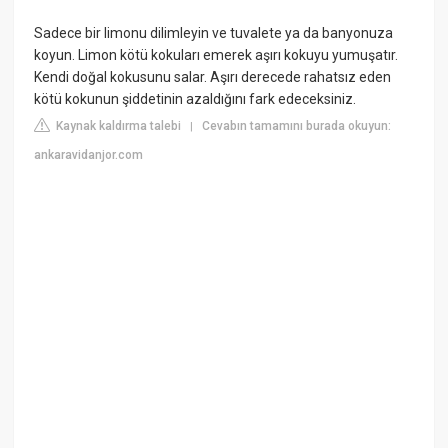
Sadece bir limonu dilimleyin ve tuvalete ya da banyonuza
koyun. Limon kötü kokuları emerek aşırı kokuyu yumuşatır.
Kendi doğal kokusunu salar. Aşırı derecede rahatsız eden
kötü kokunun şiddetinin azaldığını fark edeceksiniz.
Kaynak kaldırma talebi
Cevabın tamamını burada okuyun:
|
ankaravidanjor.com