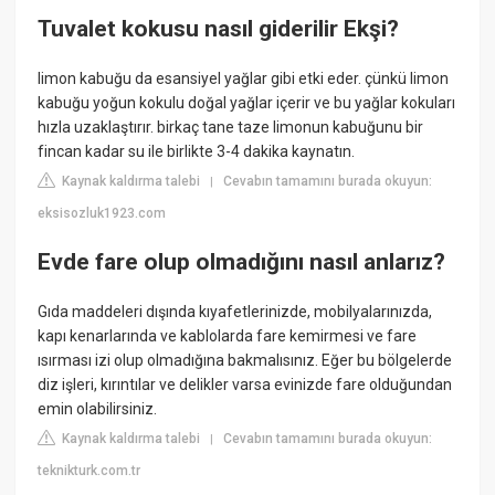
Tuvalet kokusu nasıl giderilir Ekşi?
limon kabuğu da esansiyel yağlar gibi etki eder. çünkü limon
kabuğu yoğun kokulu doğal yağlar içerir ve bu yağlar kokuları
hızla uzaklaştırır. birkaç tane taze limonun kabuğunu bir
fincan kadar su ile birlikte 3-4 dakika kaynatın.
Kaynak kaldırma talebi
Cevabın tamamını burada okuyun:
|
eksisozluk1923.com
Evde fare olup olmadığını nasıl anlarız?
Gıda maddeleri dışında kıyafetlerinizde, mobilyalarınızda,
kapı kenarlarında ve kablolarda fare kemirmesi ve fare
ısırması izi olup olmadığına bakmalısınız. Eğer bu bölgelerde
diz işleri, kırıntılar ve delikler varsa evinizde fare olduğundan
emin olabilirsiniz.
Kaynak kaldırma talebi
Cevabın tamamını burada okuyun:
|
teknikturk.com.tr