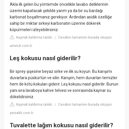
Akla ilk gelen bu yöntemde öncelikle lavabo deliklerinin
üzerini kapatacak şekilde yarım ya da bir su bardağı
karbonat boşaltmanız gerekiyor. Ardından asidik özelliğe
sahip bir miktar sirkeyi karbonatın üzerine dökerek
köpürmeleri izleyebilirsiniz.
Kaynak kaldırma talebi
Cevabın tamamını burada okuyun:
|
airwick.com.tr
Leş kokusu nasıl giderilir?
Bir sprey şişesine beyaz sirke ve ılık su koyun. Bu karışımı
duvarlara püskürtün ve silin. Karışım, hem duvarları temizler
hem de kötü kokuları giderir. Leş kokusu nasıl giderilir: Bunun
yanı sıra lavaboya kahve telvesi ve sonrasında kaynar su
dökebilirsiniz.
Kaynak kaldırma talebi
Cevabın tamamını burada okuyun:
|
yeniakit.com.tr
Tuvalette lağım kokusu nasıl giderilir?