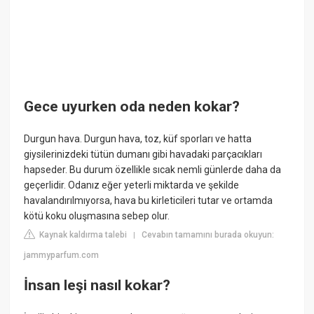
Gece uyurken oda neden kokar?
Durgun hava. Durgun hava, toz, küf sporları ve hatta
giysilerinizdeki tütün dumanı gibi havadaki parçacıkları
hapseder. Bu durum özellikle sıcak nemli günlerde daha da
geçerlidir. Odanız eğer yeterli miktarda ve şekilde
havalandırılmıyorsa, hava bu kirleticileri tutar ve ortamda
kötü koku oluşmasına sebep olur.
Kaynak kaldırma talebi
Cevabın tamamını burada okuyun:
|
jammyparfum.com
İnsan leşi nasıl kokar?