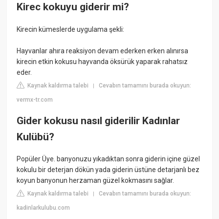
Kirec kokuyu giderir mi?
Kirecin kümeslerde uygulama şekli:
Hayvanlar ahıra reaksiyon devam ederken erken alınırsa
kirecin etkin kokusu hayvanda öksürük yaparak rahatsız
eder.
Kaynak kaldırma talebi
Cevabın tamamını burada okuyun:
|
vermx-tr.com
Gider kokusu nasıl giderilir Kadınlar
Kulübü?
Popüler Üye. banyonuzu yıkadıktan sonra giderin içine güzel
kokulu bir deterjan dökün yada giderin üstüne detarjanlı bez
koyun banyonun herzaman güzel kokmasını sağlar.
Kaynak kaldırma talebi
Cevabın tamamını burada okuyun:
|
kadinlarkulubu.com