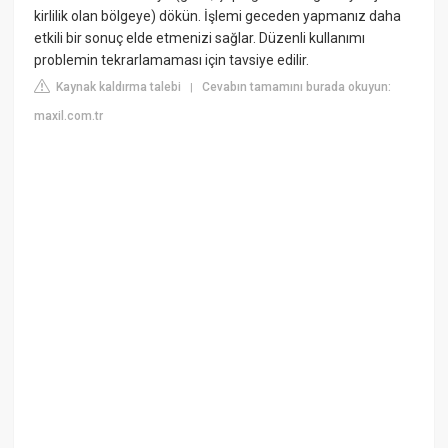
kirlilik olan bölgeye) dökün. İşlemi geceden yapmanız daha
etkili bir sonuç elde etmenizi sağlar. Düzenli kullanımı
problemin tekrarlamaması için tavsiye edilir.
Kaynak kaldırma talebi
Cevabın tamamını burada okuyun:
|
maxil.com.tr