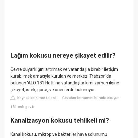
Lağım kokusu nereye şikayet edilir?
Çevre duyarlılığını artırmak ve vatandaşla birebir iletişim
kurabilmek amacıyla kurulan ve merkezi Trabzon'da
bulunan 'ALO 181 Hattı'na vatandaşlar kimi zaman ilginç
şikayet, istek, görüş ve önerilerde bulunuyor.
Kaynak kaldırma talebi
Cevabın tamamını burada okuyun:
|
181.csb.gov.tr
Kanalizasyon kokusu tehlikeli mi?
Kanal kokusu, mikrop ve bakteriler hava solunumu