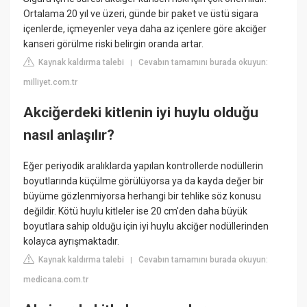
Ortalama 20 yıl ve üzeri, günde bir paket ve üstü sigara
içenlerde, içmeyenler veya daha az içenlere göre akciğer
kanseri görülme riski belirgin oranda artar.
Kaynak kaldırma talebi
Cevabın tamamını burada okuyun:
|
milliyet.com.tr
Akciğerdeki kitlenin iyi huylu olduğu
nasıl anlaşılır?
Eğer periyodik aralıklarda yapılan kontrollerde nodüllerin
boyutlarında küçülme görülüyorsa ya da kayda değer bir
büyüme gözlenmiyorsa herhangi bir tehlike söz konusu
değildir. Kötü huylu kitleler ise 20 cm'den daha büyük
boyutlara sahip olduğu için iyi huylu akciğer nodüllerinden
kolayca ayrışmaktadır.
Kaynak kaldırma talebi
Cevabın tamamını burada okuyun:
|
medicana.com.tr