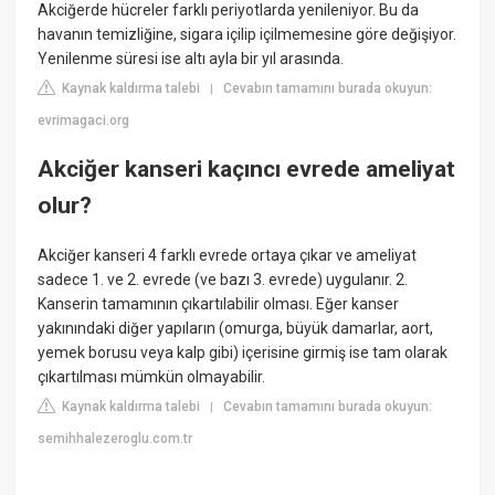
Akciğerde hücreler farklı periyotlarda yenileniyor. Bu da
havanın temizliğine, sigara içilip içilmemesine göre değişiyor.
Yenilenme süresi ise altı ayla bir yıl arasında.
Kaynak kaldırma talebi
Cevabın tamamını burada okuyun:
|
evrimagaci.org
Akciğer kanseri kaçıncı evrede ameliyat
olur?
Akciğer kanseri 4 farklı evrede ortaya çıkar ve ameliyat
sadece 1. ve 2. evrede (ve bazı 3. evrede) uygulanır. 2.
Kanserin tamamının çıkartılabilir olması. Eğer kanser
yakınındaki diğer yapıların (omurga, büyük damarlar, aort,
yemek borusu veya kalp gibi) içerisine girmiş ise tam olarak
çıkartılması mümkün olmayabilir.
Kaynak kaldırma talebi
Cevabın tamamını burada okuyun:
|
semihhalezeroglu.com.tr