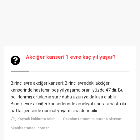
Akciğer kanseri 1 evre kaç yıl yaşar?
Birinci evre akciğer kanseri: Birinci evredeki akciğer
kanserinde hastanın beş yıl yaşama oranı yüzde 47'dir. Bu
belirlenmiş ortalama süre daha uzun ya da kısa olabilir.
Birinci evre akciğer kanserlerinde ameliyat sonrası hasta iki
hafta içerisinde normal yaşantısına dönebilir.
Kaynak kaldırma talebi
Cevabın tamamını burada okuyun:
|
okanhastanesi.com.tr