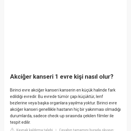
Akciğer kanseri 1 evre kişi nasıl olur?
Birinci evre akciğer kanseri kanserin en küçük halinde fark
edildiği evredir. Bu evrede tümör çapı küçüktür, lenf
bezlerine veya başka organlara yayılma yoktur. Birinci evre
akciğer kanseri genellikle hastanın hiç bir yakınması olmadığı
durumlarda, sadece check-up sırasında çekilen filmler ile
tespit edilir.
Kaynak kaldırma talebi
Cevabın tamamını burada okuyun:
|