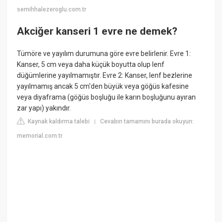
semihhalezeroglu.com.tr
Akciğer kanseri 1 evre ne demek?
Tümöre ve yayılım durumuna göre evre belirlenir. Evre 1:
Kanser, 5 cm veya daha küçük boyutta olup lenf
düğümlerine yayılmamıştır. Evre 2: Kanser, lenf bezlerine
yayılmamış ancak 5 cm'den büyük veya göğüs kafesine
veya diyaframa (göğüs boşluğu ile karın boşluğunu ayıran
zar yapı) yakındır.
Kaynak kaldırma talebi
Cevabın tamamını burada okuyun:
|
memorial.com.tr