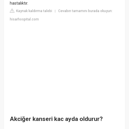
hastalıktır.
Kaynak kaldırma talebi
Cevabın tamamını burada okuyun:
|
hisarhospital.com
Akciğer kanseri kac ayda oldurur?