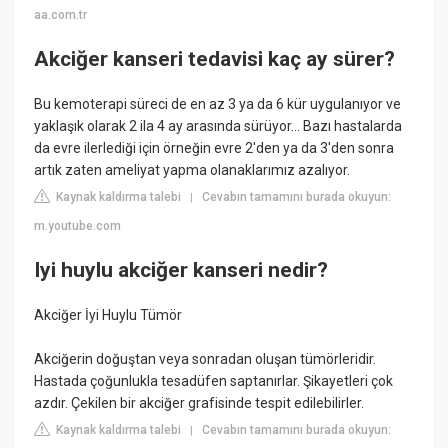
aa.com.tr
Akciğer kanseri tedavisi kaç ay sürer?
Bu kemoterapi süreci de en az 3 ya da 6 kür uygulanıyor ve
yaklaşık olarak 2 ila 4 ay arasında sürüyor... Bazı hastalarda
da evre ilerlediği için örneğin evre 2'den ya da 3'den sonra
artık zaten ameliyat yapma olanaklarımız azalıyor.
Kaynak kaldırma talebi
Cevabın tamamını burada okuyun:
|
m.youtube.com
Iyi huylu akciğer kanseri nedir?
Akciğer İyi Huylu Tümör
Akciğerin doğuştan veya sonradan oluşan tümörleridir.
Hastada çoğunlukla tesadüfen saptanırlar. Şikayetleri çok
azdır. Çekilen bir akciğer grafisinde tespit edilebilirler.
Kaynak kaldırma talebi
Cevabın tamamını burada okuyun:
|