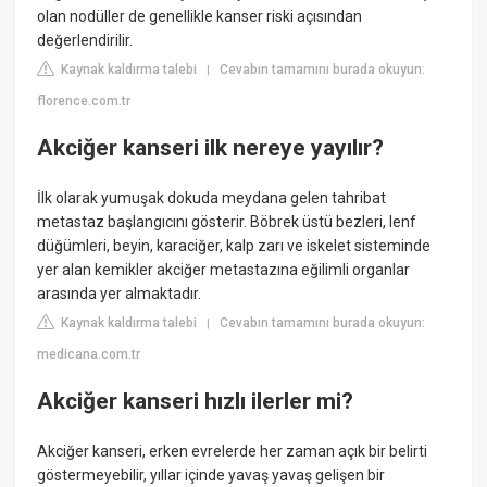
olan nodüller de genellikle kanser riski açısından
değerlendirilir.
Kaynak kaldırma talebi
Cevabın tamamını burada okuyun:
|
florence.com.tr
Akciğer kanseri ilk nereye yayılır?
İlk olarak yumuşak dokuda meydana gelen tahribat
metastaz başlangıcını gösterir. Böbrek üstü bezleri, lenf
düğümleri, beyin, karaciğer, kalp zarı ve iskelet sisteminde
yer alan kemikler akciğer metastazına eğilimli organlar
arasında yer almaktadır.
Kaynak kaldırma talebi
Cevabın tamamını burada okuyun:
|
medicana.com.tr
Akciğer kanseri hızlı ilerler mi?
Akciğer kanseri, erken evrelerde her zaman açık bir belirti
göstermeyebilir, yıllar içinde yavaş yavaş gelişen bir