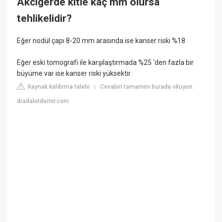
Akcigerde kitle kaç mm olursa
tehlikelidir?
Eğer nodül çapı 8-20 mm arasında ise kanser riski %18
Eğer eski tomografi ile karşılaştırmada %25 'den fazla bir
büyüme var ise kanser riski yüksektir.
Kaynak kaldırma talebi
Cevabın tamamını burada okuyun:
|
dradaletdemir.com