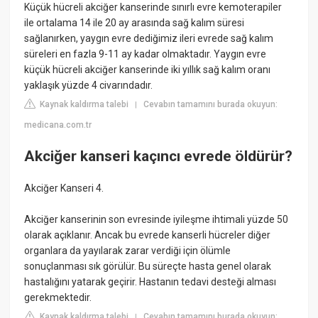
Küçük hücreli akciğer kanserinde sınırlı evre kemoterapiler
ile ortalama 14 ile 20 ay arasında sağ kalım süresi
sağlanırken, yaygın evre dediğimiz ileri evrede sağ kalım
süreleri en fazla 9-11 ay kadar olmaktadır. Yaygın evre
küçük hücreli akciğer kanserinde iki yıllık sağ kalım oranı
yaklaşık yüzde 4 civarındadır.
Kaynak kaldırma talebi
Cevabın tamamını burada okuyun:
|
medicana.com.tr
Akciğer kanseri kaçıncı evrede öldürür?
Akciğer Kanseri 4.
Akciğer kanserinin son evresinde iyileşme ihtimali yüzde 50
olarak açıklanır. Ancak bu evrede kanserli hücreler diğer
organlara da yayılarak zarar verdiği için ölümle
sonuçlanması sık görülür. Bu süreçte hasta genel olarak
hastalığını yatarak geçirir. Hastanın tedavi desteği alması
gerekmektedir.
Kaynak kaldırma talebi
Cevabın tamamını burada okuyun:
|