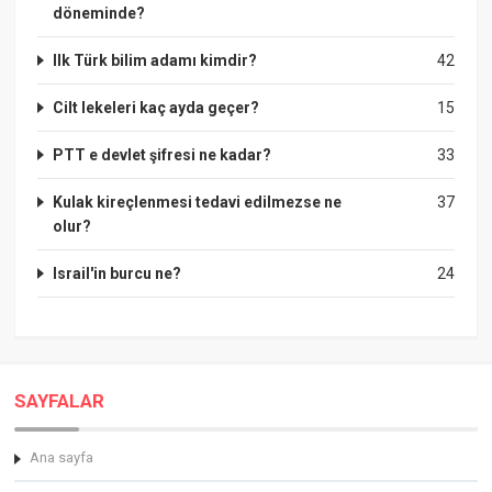
döneminde?
Ilk Türk bilim adamı kimdir?
42
Cilt lekeleri kaç ayda geçer?
15
PTT e devlet şifresi ne kadar?
33
Kulak kireçlenmesi tedavi edilmezse ne
37
olur?
Israil'in burcu ne?
24
SAYFALAR
Ana sayfa