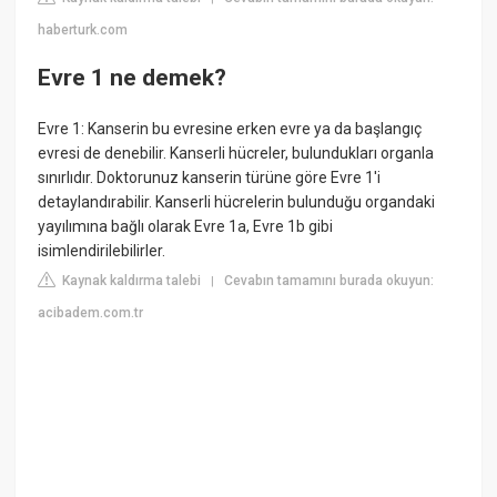
haberturk.com
Evre 1 ne demek?
Evre 1: Kanserin bu evresine erken evre ya da başlangıç
evresi de denebilir. Kanserli hücreler, bulundukları organla
sınırlıdır. Doktorunuz kanserin türüne göre Evre 1'i
detaylandırabilir. Kanserli hücrelerin bulunduğu organdaki
yayılımına bağlı olarak Evre 1a, Evre 1b gibi
isimlendirilebilirler.
Kaynak kaldırma talebi
Cevabın tamamını burada okuyun:
|
acibadem.com.tr