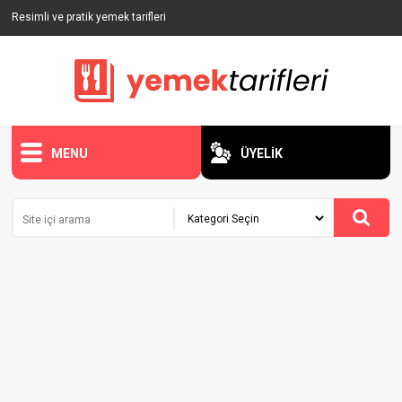
Resimli ve pratik yemek tarifleri
MENU
ÜYELİK