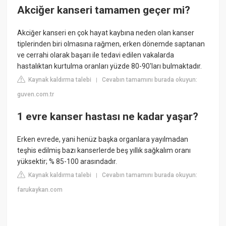
Akciğer kanseri tamamen geçer mi?
Akciğer kanseri en çok hayat kaybına neden olan kanser
tiplerinden biri olmasına rağmen, erken dönemde saptanan
ve cerrahi olarak başarı ile tedavi edilen vakalarda
hastalıktan kurtulma oranları yüzde 80-90'ları bulmaktadır.
Kaynak kaldırma talebi
Cevabın tamamını burada okuyun:
|
guven.com.tr
1 evre kanser hastası ne kadar yaşar?
Erken evrede, yani henüz başka organlara yayılmadan
teşhis edilmiş bazı kanserlerde beş yıllık sağkalım oranı
yüksektir; % 85-100 arasındadır.
Kaynak kaldırma talebi
Cevabın tamamını burada okuyun:
|
farukaykan.com