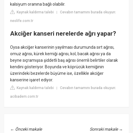
kalsiyum oranına bağlı olabilir.
Kaynak kaldırma talebi
Cevabın tamamını burada okuyun:
|
neolife.com.tr
Akciğer kanseri nerelerde ağrı yapar?
Oysa akciğer kanserinin yayılması durumunda sırt ağrısı,
omuz ağrısı, kürek kemiği ağrısı, kol, bacak ağrısı ya da
beyne sıçramışsa şiddetli baş ağrısı önemli belirtiler olarak
kendini gösteriyor. Boyunda ve köprücük kemiğinin
üzerindeki bezelerde büyüme ise, özellikle akciğer
kanserine işaret ediyor.
Kaynak kaldırma talebi
Cevabın tamamını burada okuyun:
|
acibadem.com.tr
←
Önceki makale
Sonraki makale
→