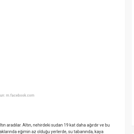
yun: m.facebook.com
ın aradılar. Altın, nehirdeki sudan 19 kat daha ağırdır ve bu
aklarında eğimin az olduğu yerlerde, su tabanında, kaya