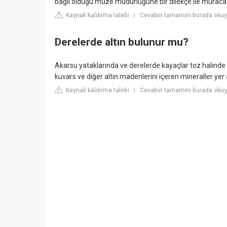
bağlı olduğu müze müdürlüğüne bir dilekçe ile müracaa
Kaynak kaldırma talebi
Cevabın tamamını burada okuy
|
Derelerde altın bulunur mu?
Akarsu yataklarında ve derelerde kayaçlar toz halinde 
kuvars ve diğer altın madenlerini içeren mineraller yer 
Kaynak kaldırma talebi
Cevabın tamamını burada oku
|