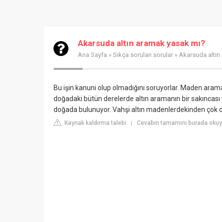
Akarsuda altın aramak yasak mı?
Ana Sayfa
»
Sıkça sorulan sorular
» Akarsuda altın
Bu işin kanuni olup olmadığını soruyorlar. Maden arama
doğadaki bütün derelerde altın aramanın bir sakıncası 
doğada bulunuyor. Vahşi altın madenlerdekinden çok d
Kaynak kaldırma talebi
Cevabın tamamını burada okuyu
|