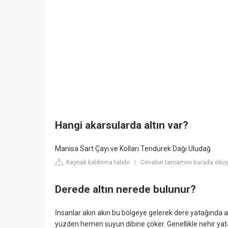
Hangi akarsularda altın var?
Manisa Sart Çayı ve Kolları Tendürek Dağı Uludağ
Kaynak kaldırma talebi
Cevabın tamamını burada oku
|
Derede altın nerede bulunur?
İnsanlar akın akın bu bölgeye gelerek dere yatağında alt
yüzden hemen suyun dibine çöker. Genellikle nehir yat