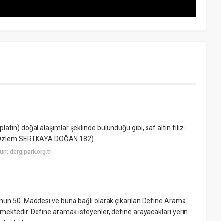
latin) doğal alaşımlar şeklinde bulunduğu gibi, saf altın filizi
 2 Özlem SERTKAYA DOĞAN 182).
n: dergipark.org.tr
unun 50. Maddesi ve buna bağlı olarak çıkarılan Define Arama
mektedir. Define aramak isteyenler, define arayacakları yerin