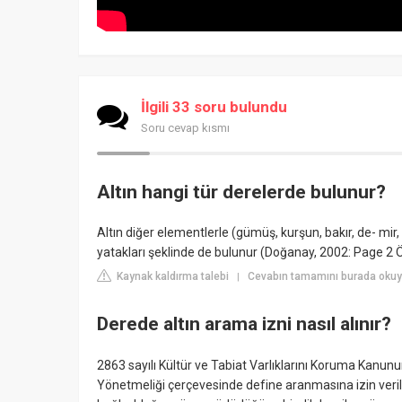
İlgili 33 soru bulundu
Soru cevap kısmı
Altın hangi tür derelerde bulunur?
Altın diğer elementlerle (gümüş, kurşun, bakır, de- mir, p
yatakları şeklinde de bulunur (Doğanay, 2002: Page
Kaynak kaldırma talebi
Cevabın tamamını burada okuyu
|
Derede altın arama izni nasıl alınır?
2863 sayılı Kültür ve Tabiat Varlıklarını Koruma Kanun
Yönetmeliği çerçevesinde define aranmasına izin veril