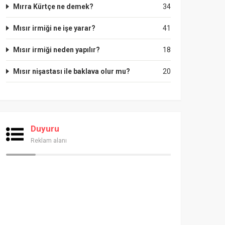
Mırra Kürtçe ne demek?
34
Mısır irmiği ne işe yarar?
41
Mısır irmiği neden yapılır?
18
Mısır nişastası ile baklava olur mu?
20
Duyuru
Reklam alanı