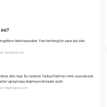
r mi?
gellere takılmayacaktır. Yani herhangi bir yasa dışı olan
yun: facebook.com
miktar altın taşır. Bu nedenle Türkiye'Deki her nehir veya derede
miktarlar uğraşmaya değmeyecek kadar azdır.
uyun: hdgmagaza.com