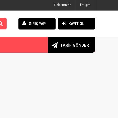
Hakkımızda
İletişim
GİRİŞ YAP
KAYIT OL
TARİF GÖNDER