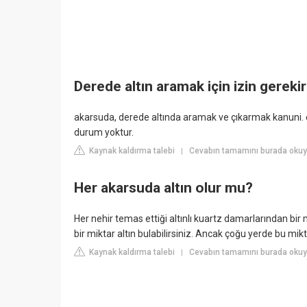
Derede altın aramak için izin gereki
akarsuda, derede altında aramak ve çıkarmak kanuni. en
durum yoktur.
Kaynak kaldırma talebi
Cevabın tamamını burada oku
|
Her akarsuda altın olur mu?
Her nehir temas ettiği altınlı kuartz damarlarından bir 
bir miktar altın bulabilirsiniz. Ancak çoğu yerde bu 
Kaynak kaldırma talebi
Cevabın tamamını burada ok
|