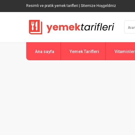
Resimli ve pratik yemek tarifleri | Sitemize Hoşgeldiniz
Ana sayfa
Yemek Tarifleri
Vitaminler