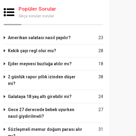
Popüler Sorular
Sıkça sorulan sorular
Amerikan salatası nasıl yapılır?
23
Kekik çayı regl olur mu?
28
Ejder meyvesi buzluğa atılır mı?
18
2 günlük rapor yıllık izinden düşer
38
mi?
Galataya 18 yaş altı girebilir mi?
24
Gece 27 derecede bebek uyurken
27
nasıl giydirilmeli?
Sözleşmeli memur doğum parası alır
31