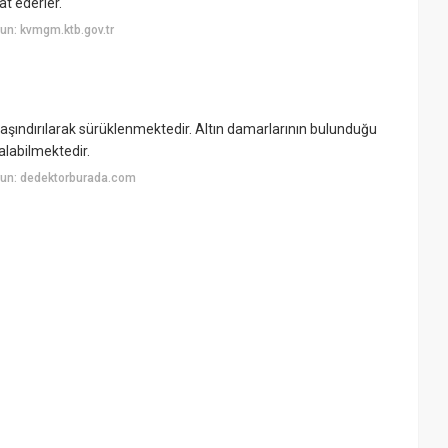
t ederler.
un: kvmgm.ktb.gov.tr
aşındırılarak sürüklenmektedir. Altın damarlarının bulunduğu
alabilmektedir.
yun: dedektorburada.com