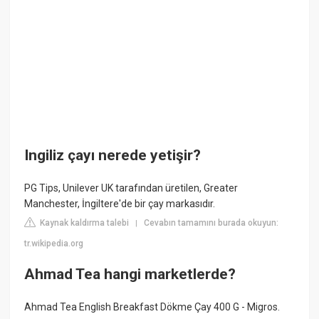
Ingiliz çayı nerede yetişir?
PG Tips, Unilever UK tarafından üretilen, Greater
Manchester, İngiltere'de bir çay markasıdır.
Kaynak kaldırma talebi
Cevabın tamamını burada okuyun:
|
tr.wikipedia.org
Ahmad Tea hangi marketlerde?
Ahmad Tea English Breakfast Dökme Çay 400 G - Migros.