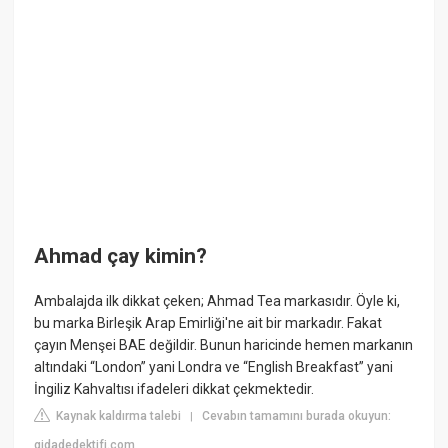
Ahmad çay kimin?
Ambalajda ilk dikkat çeken; Ahmad Tea markasıdır. Öyle ki,
bu marka Birleşik Arap Emirliği'ne ait bir markadır. Fakat
çayın Menşei BAE değildir. Bunun haricinde hemen markanın
altındaki “London” yani Londra ve “English Breakfast” yani
İngiliz Kahvaltısı ifadeleri dikkat çekmektedir.
Kaynak kaldırma talebi
Cevabın tamamını burada okuyun:
|
gidadedektifi.com