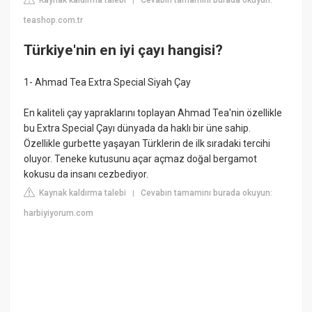
|
teashop.com.tr
Türkiye'nin en iyi çayı hangisi?
1- Ahmad Tea Extra Special Siyah Çay
En kaliteli çay yapraklarını toplayan Ahmad Tea'nin özellikle
bu Extra Special Çayı dünyada da haklı bir üne sahip.
Özellikle gurbette yaşayan Türklerin de ilk sıradaki tercihi
oluyor. Teneke kutusunu açar açmaz doğal bergamot
kokusu da insanı cezbediyor.
Kaynak kaldırma talebi
Cevabın tamamını burada okuyun:
|
harbiyiyorum.com