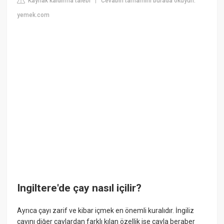
Kaynak kaldırma talebi
Cevabın tamamını burada okuyun:
|
yemek.com
Ingiltere'de çay nasıl içilir?
Ayrıca çayı zarif ve kibar içmek en önemli kuralıdır. İngiliz
çayını diğer çaylardan farklı kılan özellik ise çayla beraber