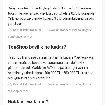
Dünya çay tüketiminde Çin yüzde 36'lık oranla 1.8 milyon ton
tüketimle lider ancak yıllık kişi başı tüketimi 0.75 kilogramdır.
Yılık kişi başı tüketimde Türkiye 3.5 kilogramla birinci sırada
yer alıyor.
Kaynak kaldırma talebi
Cevabın tamamını burada okuyun:
|
cumhuriyet.com.tr
TeaShop bayilik ne kadar?
TeaShop franchise yatırım miktarı ne kadar? Yapılacak olan
yatırım mağaza boyutu ve durumuna göre değişiklik
göstermektedir. Cadde ve AVM mağazaları için yatırım
bedelinin yaklaşık olarak 500.000 TL - 750.000 TL arasında
olduğunun bilgisini verebiliriz.
Kaynak kaldırma talebi
Cevabın tamamını burada okuyun:
|
teashop.com.tr
Bubble Tea kimin?