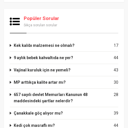
Popüler Sorular
Sıkça sorulan sorular
Kek kalıbı malzemesi ne olmalı?
17
9 aylık bebek kahvaltıda ne yer?
44
Vajinal kuruluk için ne yemeli?
43
MP arttıkça kalite artar mı?
30
657 sayılı devlet Memurları Kanunun 48
28
maddesindeki şartlar nelerdir?
Çanakkale göç alıyor mu?
39
Kedi çok masraflı mı?
44