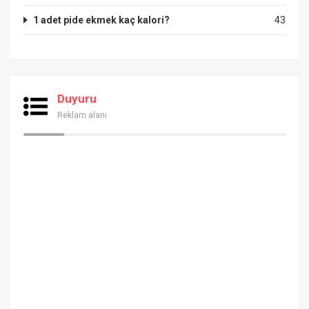
1 adet pide ekmek kaç kalori?
43
Duyuru
Reklam alanı