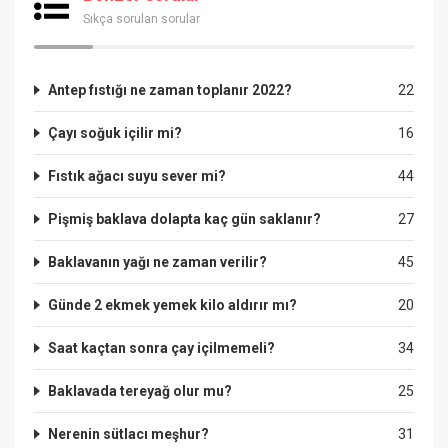
Sıkça sorulan sorular
Antep fıstığı ne zaman toplanır 2022?
22
Çayı soğuk içilir mi?
16
Fıstık ağacı suyu sever mi?
44
Pişmiş baklava dolapta kaç gün saklanır?
27
Baklavanın yağı ne zaman verilir?
45
Günde 2 ekmek yemek kilo aldırır mı?
20
Saat kaçtan sonra çay içilmemeli?
34
Baklavada tereyağ olur mu?
25
Nerenin sütlacı meşhur?
31