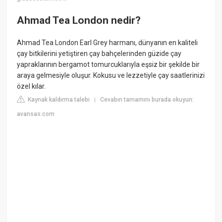
Ahmad Tea London nedir?
Ahmad Tea London Earl Grey harmanı, dünyanın en kaliteli
çay bitkilerini yetiştiren çay bahçelerinden güzide çay
yapraklarının bergamot tomurcuklarıyla eşsiz bir şekilde bir
araya gelmesiyle oluşur. Kokusu ve lezzetiyle çay saatlerinizi
özel kılar.
Kaynak kaldırma talebi
Cevabın tamamını burada okuyun:
|
avansas.com