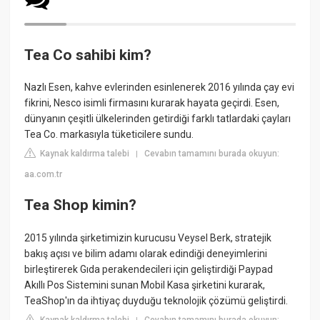
Tea Co sahibi kim?
Nazlı Esen, kahve evlerinden esinlenerek 2016 yılında çay evi
fikrini, Nesco isimli firmasını kurarak hayata geçirdi. Esen,
dünyanın çeşitli ülkelerinden getirdiği farklı tatlardaki çayları
Tea Co. markasıyla tüketicilere sundu.
Kaynak kaldırma talebi
Cevabın tamamını burada okuyun:
|
aa.com.tr
Tea Shop kimin?
2015 yılında şirketimizin kurucusu Veysel Berk, stratejik
bakış açısı ve bilim adamı olarak edindiği deneyimlerini
birleştirerek Gıda perakendecileri için geliştirdiği Paypad
Akıllı Pos Sistemini sunan Mobil Kasa şirketini kurarak,
TeaShop'ın da ihtiyaç duyduğu teknolojik çözümü geliştirdi.
Kaynak kaldırma talebi
Cevabın tamamını burada okuyun: