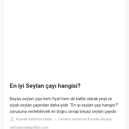
En iyi Seylan çayı hangisi?
Beyaz seylan çayı hem fiyat hem de kalite olarak yeşil ve
siyah seylan çayından daha iyidir. “En iyi seylan çayı hangisi?”
sorusuna verilebilecek en doğru cevap beyaz seylan çayıdır.
Kaynak kaldırma talebi
Cevabın tamamını burada okuyun:
|
nefisyemektarifleri.com