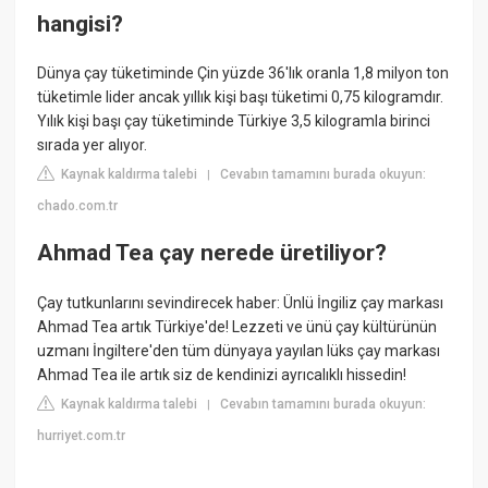
hangisi?
Dünya çay tüketiminde Çin yüzde 36'lık oranla 1,8 milyon ton
tüketimle lider ancak yıllık kişi başı tüketimi 0,75 kilogramdır.
Yılık kişi başı çay tüketiminde Türkiye 3,5 kilogramla birinci
sırada yer alıyor.
Kaynak kaldırma talebi
Cevabın tamamını burada okuyun:
|
chado.com.tr
Ahmad Tea çay nerede üretiliyor?
Çay tutkunlarını sevindirecek haber: Ünlü İngiliz çay markası
Ahmad Tea artık Türkiye'de! Lezzeti ve ünü çay kültürünün
uzmanı İngiltere'den tüm dünyaya yayılan lüks çay markası
Ahmad Tea ile artık siz de kendinizi ayrıcalıklı hissedin!
Kaynak kaldırma talebi
Cevabın tamamını burada okuyun:
|
hurriyet.com.tr