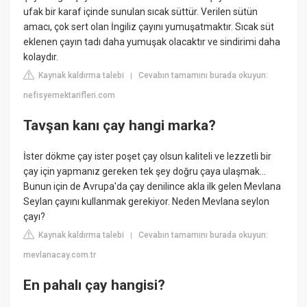
ufak bir karaf içinde sunulan sıcak süttür. Verilen sütün
amacı, çok sert olan İngiliz çayını yumuşatmaktır. Sıcak süt
eklenen çayın tadı daha yumuşak olacaktır ve sindirimi daha
kolaydır.
Kaynak kaldırma talebi
Cevabın tamamını burada okuyun:
|
nefisyemektarifleri.com
Tavşan kanı çay hangi marka?
İster dökme çay ister poşet çay olsun kaliteli ve lezzetli bir
çay için yapmanız gereken tek şey doğru çaya ulaşmak…
Bunun için de Avrupa'da çay denilince akla ilk gelen Mevlana
Seylan çayını kullanmak gerekiyor. Neden Mevlana seylon
çayı?
Kaynak kaldırma talebi
Cevabın tamamını burada okuyun:
|
mevlanacay.com.tr
En pahalı çay hangisi?