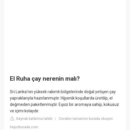
El Ruha çay nerenin malı?
Sri Lanka'nın yüksek rakımlı bölgelerinde doğal yetişen çay
yapraklarıyla hazırlanmıştır. Hijyenik koşullarda üretilip, el
değmeden paketlenmiştir. Eşsiz bir aromaya sahip, kokusuz
ve içimi kolaydır.
Kaynak kaldırma talebi
Cevabın tamamını burada okuyun:
|
hepsiburada.com