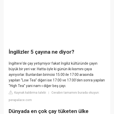
İngilizler 5 çayına ne diyor?
İngiltere'de çay yetişmiyor fakat İngiliz kültüründe çayın
büyük bir yeri var. Hatta öyle ki günün iki kısmını çaya
ayırıyorlar. Bunlardan birincisi 15.00 ile 17.00 arasında
yapılan “Low Tea” diğeri ise 17.00 ve 17.00'den sonra yapılan
“High Tea” yani nam-ı diğer beş çayı.
Kaynak kaldırma talebi
Cevabın tamamını burada okuyun:
|
perapalace.com
Dünyada en çok çay tüketen ülke