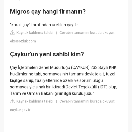
Migros çay hangi firmanın?
"karali çay" tarafından üretilen çaydır.
Kaynak kaldırma talebi
Cevabın tamamını burada okuyun:
|
eksisozluk.com
Çaykur'un yeni sahibi kim?
Çay İşletmeleri Genel Müdürlüğü (ÇAYKUR) 233 Sayılı KHK.
hükümlerine tabi, sermayesinin tamamı devlete ait, tüzel
kişiliğe sahip, faaliyetlerinde özerk ve sorumluluğu
sermayesiyle sınırlı bir İktisadi Devlet Teşekkülü (İDT) olup,
Tarım ve Orman Bakanlığının ilgili kuruluşudur.
Kaynak kaldırma talebi
Cevabın tamamını burada okuyun:
|
caykur.gov.tr