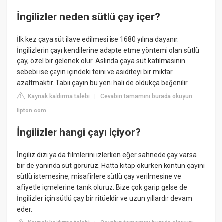
İngilizler neden sütlü çay içer?
İlk kez çaya süt ilave edilmesi ise 1680 yılına dayanır.
İngilizlerin çayı kendilerine adapte etme yöntemi olan sütlü
çay, özel bir gelenek olur. Aslında çaya süt katılmasının
sebebi ise çayın içindeki teini ve asiditeyi bir miktar
azaltmaktır. Tabii çayın bu yeni hali de oldukça beğenilir.
Kaynak kaldırma talebi
Cevabın tamamını burada okuyun:
|
lipton.com
İngilizler hangi çayı içiyor?
İngiliz dizi ya da filmlerini izlerken eğer sahnede çay varsa
bir de yanında süt görürüz. Hatta kitap okurken kontun çayını
sütlü istemesine, misafirlere sütlü çay verilmesine ve
afiyetle içmelerine tanık oluruz. Bize çok garip gelse de
İngilizler için sütlü çay bir ritüeldir ve uzun yıllardır devam
eder.