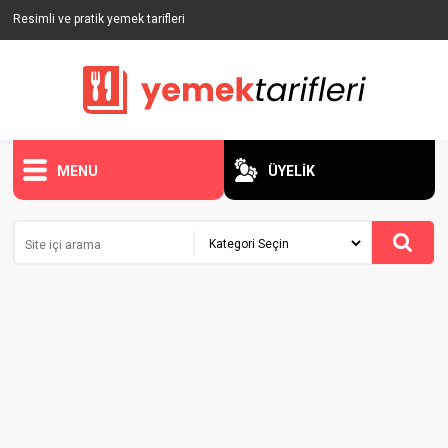
Resimli ve pratik yemek tarifleri
MENU
ÜYELİK