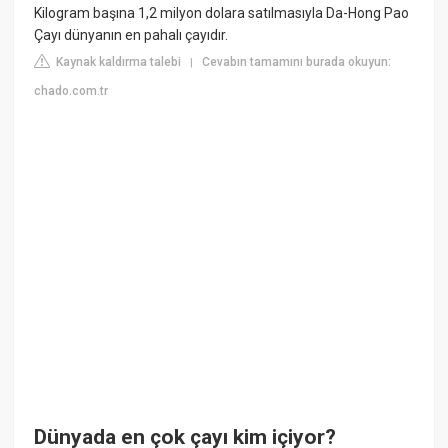
Kilogram başına 1,2 milyon dolara satılmasıyla Da-Hong Pao
Çayı dünyanın en pahalı çayıdır.
Kaynak kaldırma talebi
Cevabın tamamını burada okuyun:
|
chado.com.tr
Dünyada en çok çayı kim içiyor?