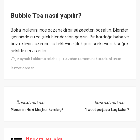
Bubble Tea nasıl yapılır?
Boba incilerini ince gözenekli bir süzgeçten boşaltın. Blender
içerisinde su ve çilek blenderdan geçirin. Bir bardağa boba ve
buz ekleyin, üzerine süt ekleyin. Çilek püresi ekleyerek soğuk
şekilde servis edin.
Kaynak kaldırma talebi
Cevabın tamamını burada okuyun:
|
lezzet.com.tr
←
Önceki makale
Sonraki makale
→
Mersinin Neyi Meşhur kerebiç?
1 adet poğaça kaç kalori?
Benzer sorular