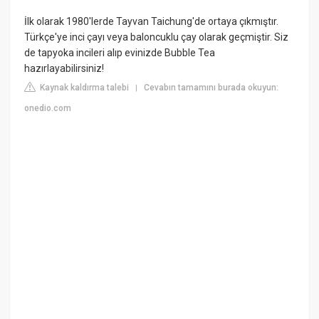
İlk olarak 1980'lerde Tayvan Taichung'de ortaya çıkmıştır.
Türkçe'ye inci çayı veya baloncuklu çay olarak geçmiştir. Siz
de tapyoka incileri alıp evinizde Bubble Tea
hazırlayabilirsiniz!
Kaynak kaldırma talebi
Cevabın tamamını burada okuyun:
|
onedio.com