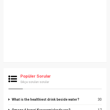
Popüler Sorular
Sıkça sorulan sorular
What is the healthiest drink beside water?
30
Omega 6 hangi Kuruyemişlerde var?
17