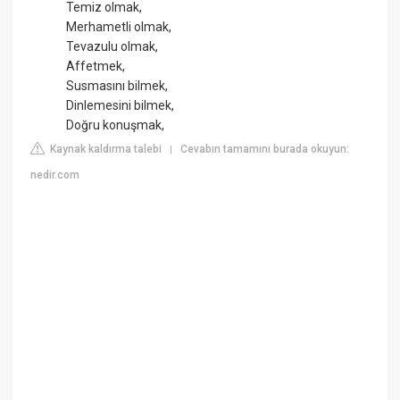
Temiz olmak,
Merhametli olmak,
Tevazulu olmak,
Affetmek,
Susmasını bilmek,
Dinlemesini bilmek,
Doğru konuşmak,
Kaynak kaldırma talebi
Cevabın tamamını burada okuyun:
|
nedir.com