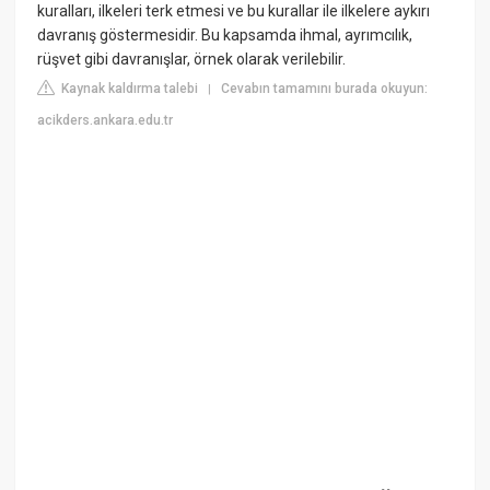
kuralları, ilkeleri terk etmesi ve bu kurallar ile ilkelere aykırı
davranış göstermesidir. Bu kapsamda ihmal, ayrımcılık,
rüşvet gibi davranışlar, örnek olarak verilebilir.
Kaynak kaldırma talebi
Cevabın tamamını burada okuyun:
|
acikders.ankara.edu.tr