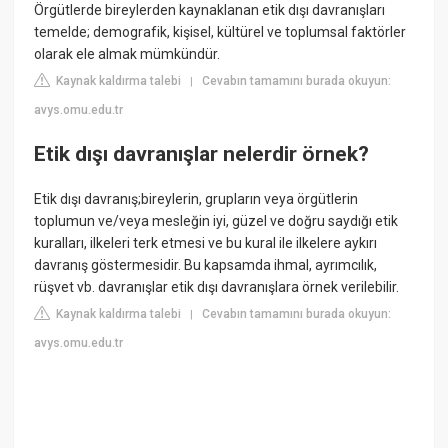
Örgütlerde bireylerden kaynaklanan etik dışı davranışları
temelde; demografik, kişisel, kültürel ve toplumsal faktörler
olarak ele almak mümkündür.
Kaynak kaldırma talebi
Cevabın tamamını burada okuyun:
|
avys.omu.edu.tr
Etik dışı davranışlar nelerdir örnek?
Etik dışı davranış;bireylerin, grupların veya örgütlerin
toplumun ve/veya mesleğin iyi, güzel ve doğru saydığı etik
kuralları, ilkeleri terk etmesi ve bu kural ile ilkelere aykırı
davranış göstermesidir. Bu kapsamda ihmal, ayrımcılık,
rüşvet vb. davranışlar etik dışı davranışlara örnek verilebilir.
Kaynak kaldırma talebi
Cevabın tamamını burada okuyun:
|
avys.omu.edu.tr