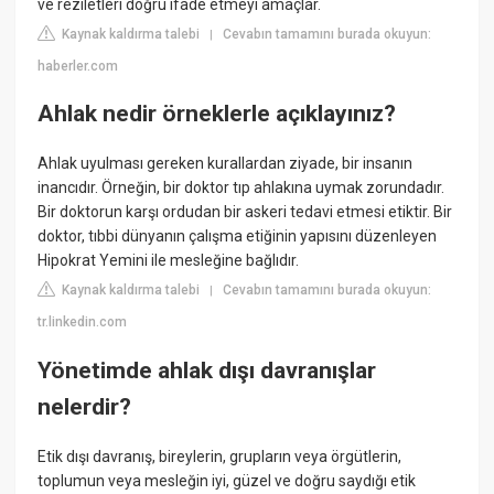
ve reziletleri doğru ifade etmeyi amaçlar.
Kaynak kaldırma talebi
Cevabın tamamını burada okuyun:
|
haberler.com
Ahlak nedir örneklerle açıklayınız?
Ahlak uyulması gereken kurallardan ziyade, bir insanın
inancıdır. Örneğin, bir doktor tıp ahlakına uymak zorundadır.
Bir doktorun karşı ordudan bir askeri tedavi etmesi etiktir. Bir
doktor, tıbbi dünyanın çalışma etiğinin yapısını düzenleyen
Hipokrat Yemini ile mesleğine bağlıdır.
Kaynak kaldırma talebi
Cevabın tamamını burada okuyun:
|
tr.linkedin.com
Yönetimde ahlak dışı davranışlar
nelerdir?
Etik dışı davranış, bireylerin, grupların veya örgütlerin,
toplumun veya mesleğin iyi, güzel ve doğru saydığı etik