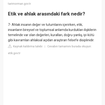
tarimorman.gov.tr
Etik ve ahlak arasındaki fark nedir?
7- Ahlak insanın değer ve tutumlarını içerirken, etik;
insanların bireysel ve toplumsal anlamda kurdukları ilişkilerin
temelinde var olan değerleri, kuralları, doğru-yanlış, iyi-kötü
gibi kavramları ahlaksal açıdan araştıran felsefe disiplinidir.
Kaynak kaldırma talebi
Cevabın tamamını burada okuyun:
|
etik.gov.tr