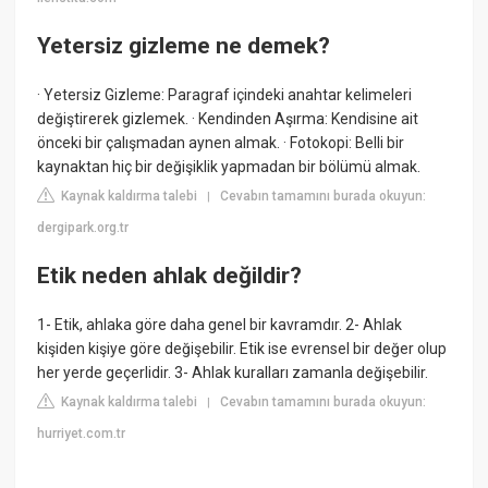
Yetersiz gizleme ne demek?
· Yetersiz Gizleme: Paragraf içindeki anahtar kelimeleri
değiştirerek gizlemek. · Kendinden Aşırma: Kendisine ait
önceki bir çalışmadan aynen almak. · Fotokopi: Belli bir
kaynaktan hiç bir değişiklik yapmadan bir bölümü almak.
Kaynak kaldırma talebi
Cevabın tamamını burada okuyun:
|
dergipark.org.tr
Etik neden ahlak değildir?
1- Etik, ahlaka göre daha genel bir kavramdır. 2- Ahlak
kişiden kişiye göre değişebilir. Etik ise evrensel bir değer olup
her yerde geçerlidir. 3- Ahlak kuralları zamanla değişebilir.
Kaynak kaldırma talebi
Cevabın tamamını burada okuyun:
|
hurriyet.com.tr