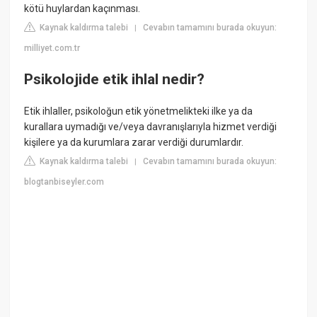
kötü huylardan kaçınması.
Kaynak kaldırma talebi
Cevabın tamamını burada okuyun:
|
milliyet.com.tr
Psikolojide etik ihlal nedir?
Etik ihlaller, psikoloğun etik yönetmelikteki ilke ya da
kurallara uymadığı ve/veya davranışlarıyla hizmet verdiği
kişilere ya da kurumlara zarar verdiği durumlardır.
Kaynak kaldırma talebi
Cevabın tamamını burada okuyun:
|
blogtanbiseyler.com