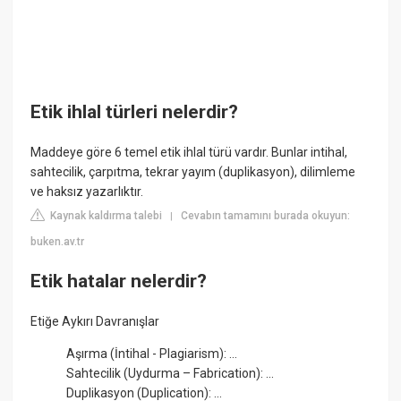
Etik ihlal türleri nelerdir?
Maddeye göre 6 temel etik ihlal türü vardır. Bunlar intihal,
sahtecilik, çarpıtma, tekrar yayım (duplikasyon), dilimleme
ve haksız yazarlıktır.
Kaynak kaldırma talebi
Cevabın tamamını burada okuyun:
|
buken.av.tr
Etik hatalar nelerdir?
Etiğe Aykırı Davranışlar
Aşırma (İntihal - Plagiarism): ...
Sahtecilik (Uydurma – Fabrication): ...
Duplikasyon (Duplication): ...