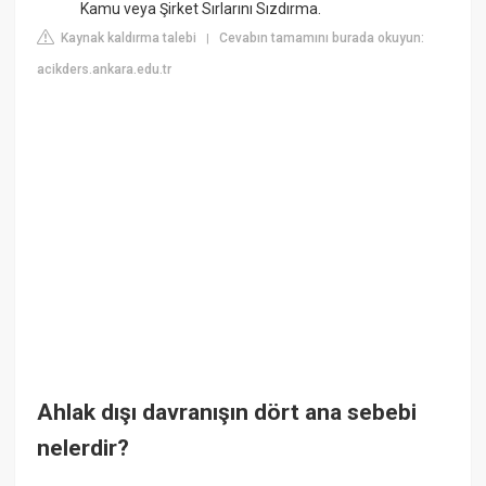
Kamu veya Şirket Sırlarını Sızdırma.
Kaynak kaldırma talebi
Cevabın tamamını burada okuyun:
|
acikders.ankara.edu.tr
Ahlak dışı davranışın dört ana sebebi
nelerdir?