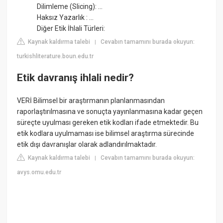
Dilimleme (Slicing): ...
Haksız Yazarlık : ...
Diğer Etik İhlali Türleri:
Kaynak kaldırma talebi
Cevabın tamamını burada okuyun:
|
turkishliterature.boun.edu.tr
Etik davranış ihlali nedir?
VERİ Bilimsel bir araştırmanın planlanmasından
raporlaştırılmasına ve sonuçta yayınlanmasına kadar geçen
süreçte uyulması gereken etik kodları ifade etmektedir. Bu
etik kodlara uyulmaması ise bilimsel araştırma sürecinde
etik dışı davranışlar olarak adlandırılmaktadır.
Kaynak kaldırma talebi
Cevabın tamamını burada okuyun:
|
avys.omu.edu.tr