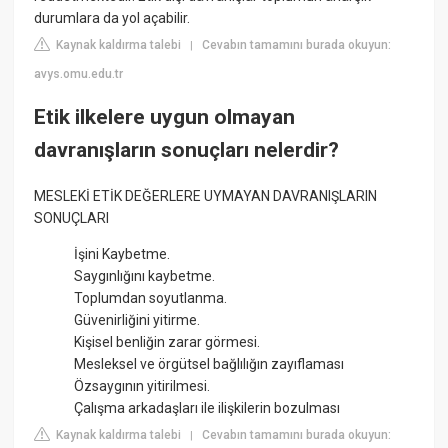
durumlara da yol açabilir.
Kaynak kaldırma talebi
Cevabın tamamını burada okuyun:
|
avys.omu.edu.tr
Etik ilkelere uygun olmayan
davranışların sonuçları nelerdir?
MESLEKİ ETİK DEĞERLERE UYMAYAN DAVRANIŞLARIN
SONUÇLARI
İşini Kaybetme.
Saygınlığını kaybetme.
Toplumdan soyutlanma.
Güvenirliğini yitirme.
Kişisel benliğin zarar görmesi.
Mesleksel ve örgütsel bağlılığın zayıflaması
Özsaygının yitirilmesi.
Çalışma arkadaşları ile ilişkilerin bozulması
Kaynak kaldırma talebi
Cevabın tamamını burada okuyun:
|