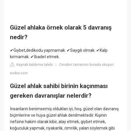
Güzel ahlaka örnek olarak 5 davranış
nedir?
✔Gıybet,dedikodu yapmamak. ✔Saygılı olmak. ✔Kalp
kırmamak. ✔İbadet etmek.
Kaynak kaldırma talebi
Cevabın tamamını burada okuyun:
|
eodev.com
Güzel ahlak sahibi birinin kaçınması
gereken davranışlar nelerdir?
İnsanların benimsemiş oldukları iyi, hoş, güzel olan davranış
biçimlerine ve huya güzel ahlak denilmektedir. Kişinin
nefsine hakim olarak kibir, alay etmek, gıybet etmek,
koğuculuk yapmak, riyakarlık, cimrilik, yalan söylemek gibi