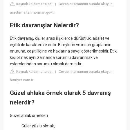
Kaynak kaldırma talebi
Cevabın tamamını burada okuyun:
|
arastirma.tarimorman.gov.tr
Etik davranışlar Nelerdir?
Etik davranış, kişiler arası ilişkilerde dürüstlük, adalet ve
eşitlik ile karakterize edilir. Bireylerin ve insan gruplarının
onuruna, çeşitliliğine ve haklarına saygı gösterilmesidir. Etik
kişi olmak aynı zamanda sorumlu davranmak ve
eylemlerinden sorumlu olmak demektir.
Kaynak kaldırma talebi
Cevabın tamamını burada okuyun:
|
hurriyet.com.tr
Güzel ahlaka örnek olarak 5 davranış
nelerdir?
Güzel ahlak örnekleri
Güler yüzlü olmak,