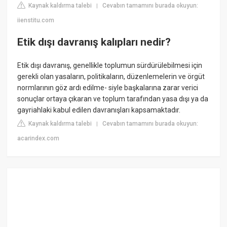
Kaynak kaldırma talebi
Cevabın tamamını burada okuyun:
|
iienstitu.com
Etik dışı davranış kalıpları nedir?
Etik dışı davranış, genellikle toplumun sürdürülebilmesi için
gerekli olan yasaların, politikaların, düzenlemelerin ve örgüt
normlarının göz ardı edilme- siyle başkalarına zarar verici
sonuçlar ortaya çıkaran ve toplum tarafından yasa dışı ya da
gayriahlaki kabul edilen davranışları kapsamaktadır.
Kaynak kaldırma talebi
Cevabın tamamını burada okuyun:
|
acarindex.com