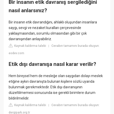
Bir insanın etik davranış sergilediğini
nasıl anlarsınız?
Bir insanın etik davrandığını, ahlaklı oluşundan insanlara
saygı, sevgi ve nezaket kuralları çerçevesinde
yaklaşmasından, sorumlu olmasından gibi bir çok
davranışından anlayabiliriz.
Kaynak kaldırma talebi
Cevabın tamamını burada okuyun:
|
eodev.com
Etik dışı davranışa nasıl karar verilir?
Hem bireysel hem de mesleğe olan saygıdan dolayı meslek
etiğine aykırı davranışta bulunan kişilere sözlü uyarıda
bulunmak gerekmektedir. Etik dışı davranışının
düzeltilmemesi sonucunda ise gerekli birimlere durum
bildirilmelidir.
Kaynak kaldırma talebi
Cevabın tamamını burada okuyun:
|
dergipark.org.tr