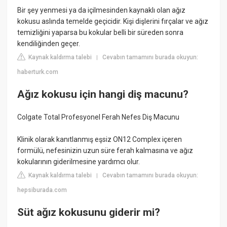
Bir şey yenmesi ya da içilmesinden kaynaklı olan ağız
kokusu aslında temelde geçicidir. Kişi dişlerini fırçalar ve ağız
temizliğini yaparsa bu kokular belli bir süreden sonra
kendiliğinden geçer.
Kaynak kaldırma talebi
Cevabın tamamını burada okuyun:
|
haberturk.com
Ağız kokusu için hangi diş macunu?
Colgate Total Profesyonel Ferah Nefes Diş Macunu
Klinik olarak kanıtlanmış eşsiz ON12 Complex içeren
formülü, nefesinizin uzun süre ferah kalmasına ve ağız
kokularının giderilmesine yardımcı olur.
Kaynak kaldırma talebi
Cevabın tamamını burada okuyun:
|
hepsiburada.com
Süt ağız kokusunu giderir mi?