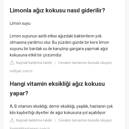
Limonla ağız kokusu nasıl giderilir?
Limon suyu
Limon suyunun asitli etkisi ağızdaki bakterilerin yok
olmasına yardımcı olur. Bu yüzden günde bir kere limon
suyunu bir bardak su ile karıştırıp gargara yapmak ağız
kokusuna etkili bir çözümdür.
Kaynak kaldırma talebi
Cevabın tamamını burada okuyun:
|
milliyet.com.tr
Hangi vitamin eksikliği ağız kokusu
yapar?
A, B vitamini eksikliği, demir eksikliği, yaşlılık, hastanın çok
kilo kaybettiği diyetler de ağız kokusuna yol açabiliyor.
Kaynak kaldırma talebi
Cevabın tamamını burada okuyun:
|
bayindirhastanesi.com.tr