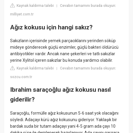
Kaynak kaldırma talebi
Cevabın tamamını burada okuyun:
|
milliyet.com.tr
Ağız kokusu için hangi sakız?
Sakızların içerisinde yemek parçacıklarını yerinden söküp
mideye gönderecek güçlü enzimler, güçlü bakteri öldürücü
antibiyotikler vardır. Ancak nane şekerleri ve tatlı sakızlar
yerine Xylitol içeren sakızlar bu konuda yardımcı olabilir.
Kaynak kaldırma talebi
Cevabın tamamını burada okuyun:
|
sozcu.com.tr
Ibrahim saraçoğlu ağız kokusu nasıl
giderilir?
Saraçoğlu, formülle ağız kokusunun 5-6 saat yok olacağını
söyledi. Adaçayı kürü ağız kokusunu gideriyor. Yaklaşık bir
bardak suda bir tutam adaçayı yani 4-5 gram ada çayı 10
dakika süre ile demlenerek hazırlanıyor. Ada çayını gargara