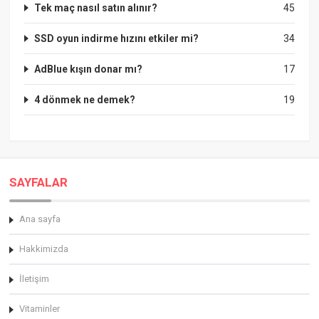
Tek maç nasıl satın alınır?
45
SSD oyun indirme hızını etkiler mi?
34
AdBlue kışın donar mı?
17
4 dönmek ne demek?
19
SAYFALAR
Ana sayfa
Hakkimizda
İletişim
Vitaminler