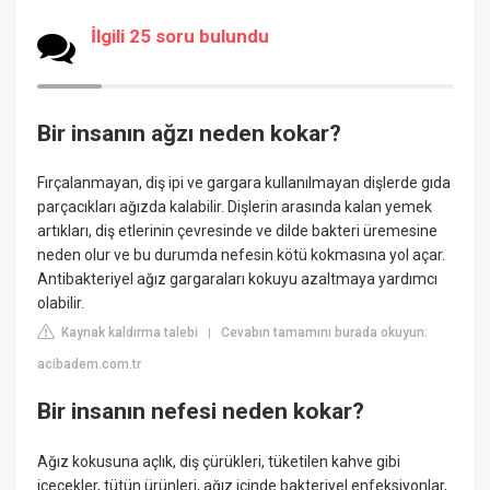
İlgili 25 soru bulundu
Bir insanın ağzı neden kokar?
Fırçalanmayan, diş ipi ve gargara kullanılmayan dişlerde gıda
parçacıkları ağızda kalabilir. Dişlerin arasında kalan yemek
artıkları, diş etlerinin çevresinde ve dilde bakteri üremesine
neden olur ve bu durumda nefesin kötü kokmasına yol açar.
Antibakteriyel ağız gargaraları kokuyu azaltmaya yardımcı
olabilir.
Kaynak kaldırma talebi
Cevabın tamamını burada okuyun:
|
acibadem.com.tr
Bir insanın nefesi neden kokar?
Ağız kokusuna açlık, diş çürükleri, tüketilen kahve gibi
içecekler, tütün ürünleri, ağız içinde bakteriyel enfeksiyonlar,