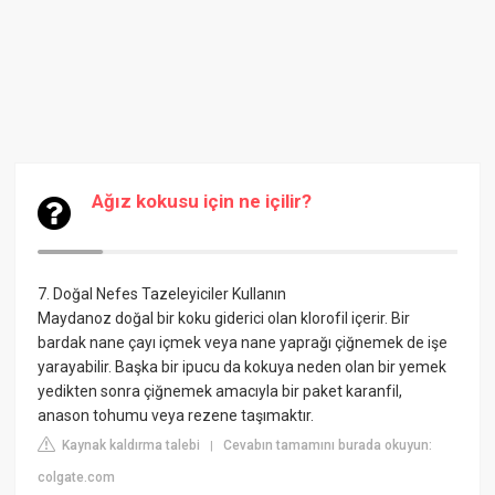
Ağız kokusu için ne içilir?
7. Doğal Nefes Tazeleyiciler Kullanın
Maydanoz doğal bir koku giderici olan klorofil içerir. Bir
bardak nane çayı içmek veya nane yaprağı çiğnemek de işe
yarayabilir. Başka bir ipucu da kokuya neden olan bir yemek
yedikten sonra çiğnemek amacıyla bir paket karanfil,
anason tohumu veya rezene taşımaktır.
Kaynak kaldırma talebi
Cevabın tamamını burada okuyun:
|
colgate.com