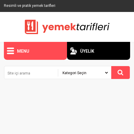
Resimli ve pratik yemek tarifleri
MENU
ÜYELİK