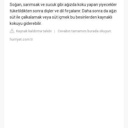
Soğan, sarımsak ve sucuk gibi ağızda koku yapan yiyecekler
tüketildikten sonra dişler ve dil fırçalanır. Daha sonra da ağzı
süt ile çalkalamak veya süt içmek bu besinlerden kaynaklı
kokuyu giderebilir.
Kaynak kaldırma talebi
Cevabın tamamını burada okuyun:
|
hurriyet.com.tr