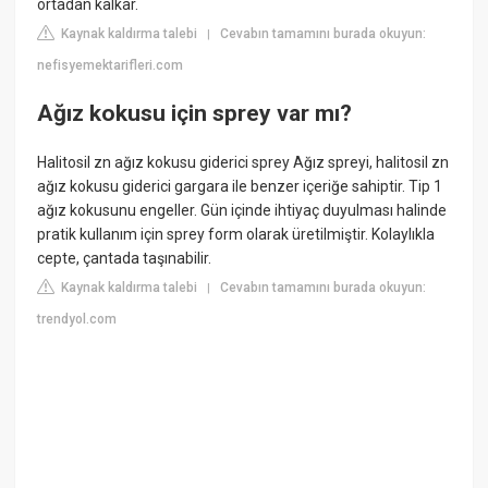
ortadan kalkar.
Kaynak kaldırma talebi
Cevabın tamamını burada okuyun:
|
nefisyemektarifleri.com
Ağız kokusu için sprey var mı?
Halitosil zn ağız kokusu giderici sprey Ağız spreyi, halitosil zn
ağız kokusu giderici gargara ile benzer içeriğe sahiptir. Tip 1
ağız kokusunu engeller. Gün içinde ihtiyaç duyulması halinde
pratik kullanım için sprey form olarak üretilmiştir. Kolaylıkla
cepte, çantada taşınabilir.
Kaynak kaldırma talebi
Cevabın tamamını burada okuyun:
|
trendyol.com