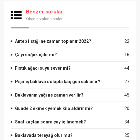
Benzer sorular
Sıkça sorulan sorular
Antep fıstığı ne zaman toplanır 2022?
22
Çayı soğuk içilir mi?
16
Fıstık ağacı suyu sever mi?
44
Pişmiş baklava dolapta kaç gün saklanır?
27
Baklavanın yağı ne zaman verilir?
45
Günde 2 ekmek yemek kilo aldırır mı?
20
Saat kaçtan sonra çay içilmemeli?
34
Baklavada tereyağ olur mu?
25