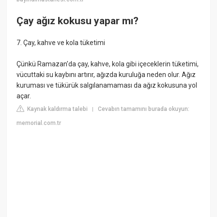
Çay ağız kokusu yapar mı?
7. Çay, kahve ve kola tüketimi
Çünkü Ramazan'da çay, kahve, kola gibi içeceklerin tüketimi,
vücuttaki su kaybını artırır, ağızda kuruluğa neden olur. Ağız
kuruması ve tükürük salgılanamaması da ağız kokusuna yol
açar.
Kaynak kaldırma talebi
Cevabın tamamını burada okuyun:
|
memorial.com.tr