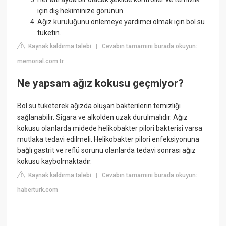
için diş hekiminize görünün.
Ağız kuruluğunu önlemeye yardımcı olmak için bol su
tüketin.
Kaynak kaldırma talebi
Cevabın tamamını burada okuyun:
|
memorial.com.tr
Ne yapsam ağız kokusu geçmiyor?
Bol su tüketerek ağızda oluşan bakterilerin temizliği
sağlanabilir. Sigara ve alkolden uzak durulmalıdır. Ağız
kokusu olanlarda midede helikobakter pilori bakterisi varsa
mutlaka tedavi edilmeli. Helikobakter pilori enfeksiyonuna
bağlı gastrit ve reflü sorunu olanlarda tedavi sonrası ağız
kokusu kaybolmaktadır.
Kaynak kaldırma talebi
Cevabın tamamını burada okuyun:
|
haberturk.com