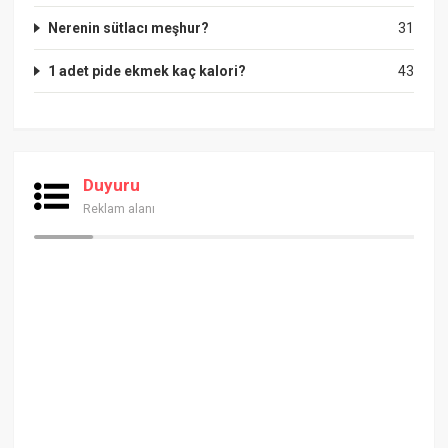
Nerenin sütlacı meşhur?
31
1 adet pide ekmek kaç kalori?
43
Duyuru
Reklam alanı