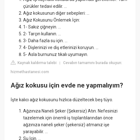
çürükler tedavi edilir. ...
Ağız kokusunun diğer sebepleri: ...
Ağız Kokusunu Önlemek İçin:
1- Sakız çiğneyin. ...
2- Tarçın kullanın. ...
3- Daha fazla su için. ...
4- Dişlerinizi ve diş etlerinizi koruyun. ...
5- Asla burnunuz tıkalı uyumayın.
Kaynak kaldırma talebi
Cevabın tamamını burada okuyun:
|
hizmethastanesi.com
Ağız kokusu için evde ne yapmalıyım?
İşte kalıcı ağız kokusunu hızlıca düzeltecek beş tüyo.
Ağzınıza Naneli Şeker (Şekersiz) Atın. Nefesinizi
tazelemek için önemli iş toplantılarından önce
ağzınıza naneli şeker (şekersiz) atmanız işe
yarayabilir. ...
Su İçin. ...