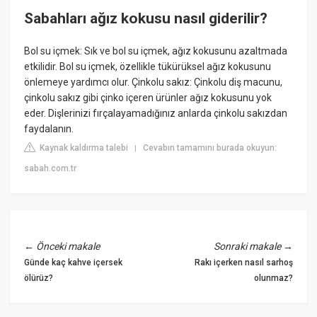
Sabahları ağız kokusu nasıl giderilir?
Bol su içmek: Sık ve bol su içmek, ağız kokusunu azaltmada
etkilidir. Bol su içmek, özellikle tükürüksel ağız kokusunu
önlemeye yardımcı olur. Çinkolu sakız: Çinkolu diş macunu,
çinkolu sakız gibi çinko içeren ürünler ağız kokusunu yok
eder. Dişlerinizi fırçalayamadığınız anlarda çinkolu sakızdan
faydalanın.
Kaynak kaldırma talebi
Cevabın tamamını burada okuyun:
|
sabah.com.tr
←
Önceki makale
Sonraki makale
→
Günde kaç kahve içersek
Rakı içerken nasıl sarhoş
ölürüz?
olunmaz?