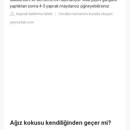
yaptıktan sonra 4-5 yaprak maydanoz çiğneyebilirsiniz.
Kaynak kaldırma talebi
Cevabın tamamını burada okuyun:
|
yenisafak.com
Ağız kokusu kendiliğinden geçer mi?