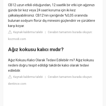
CB12 uzun etkili olduğundan, 12 saatlik bir etki için ağzınızı
günde bir kez veya 24 saat koruma için iki kez
çalkalayabilirsiniz. CB12'nin içeriğinde %0,05 oranında
bulunan sodyum florür diş minesini güçlendirir ve çürüklere
karşı koyar.
Kaynak kaldırma talebi
Cevabın tamamını burada okuyun:
|
kozmodi.com
Ağız kokusu kalıcı mıdır?
Ağız Kokusu Kalıcı Olarak Tedavi Edilebilir mi? Ağız kokusu
nedeni doğru tespit edildiği takdirde kalıcı olarak tedavi
edilebilir.
Kaynak kaldırma talebi
Cevabın tamamını burada okuyun:
|
dentince.com