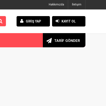
Hakkımızda
İletişim
GİRİŞ YAP
KAYIT OL
TARİF GÖNDER