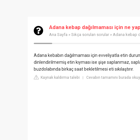
Adana kebap dağılmaması için ne ya
Ana Sayfa
»
Sıkça sorulan sorular
» Adana kebap d
Adana kebabın dağılmaması için evveliyatla etin durum
dinlendirilmemiş etin kıyması ise şişe saplanmaz, sapla
buzdolabında birkaç saat bekletilmesi eti sıkılaştırır.
Kaynak kaldırma talebi
Cevabın tamamını burada okuy
|