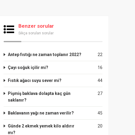
Benzer sorular
Sıkça sorulan sorular
Antep fıstığı ne zaman toplanır 2022?
22
Çayı soğuk içilir mi?
16
Fıstık ağacı suyu sever mi?
44
Pişmiş baklava dolapta kaç gün
27
saklanır?
Baklavanın yağı ne zaman verilir?
45
Günde 2 ekmek yemek kilo aldırır
20
mı?