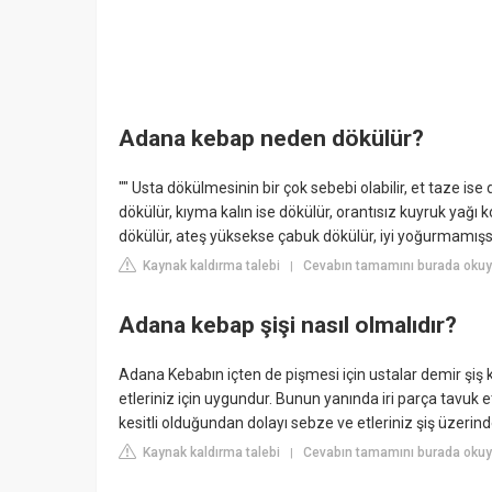
Adana kebap neden dökülür?
"" Usta dökülmesinin bir çok sebebi olabilir, et taze 
dökülür, kıyma kalın ise dökülür, orantısız kuyruk ya
dökülür, ateş yüksekse çabuk dökülür, iyi yoğurmamışsan
Kaynak kaldırma talebi
Cevabın tamamını burada okuy
|
Adana kebap şişi nasıl olmalıdır?
Adana Kebabın içten de pişmesi için ustalar demir şiş k
etleriniz için uygundur. Bunun yanında iri parça tavuk etle
kesitli olduğundan dolayı sebze ve etleriniz şiş üzeri
Kaynak kaldırma talebi
Cevabın tamamını burada okuy
|