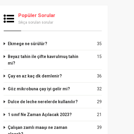
Popüler Sorular
Sıkça sorulan sorular
Ekmege ne sürülür?
35
Beyaz tahin ile çifte kavrulmuş tahin
15
mi?
Çay en az kaç dk demlenir?
36
Göz mikrobuna çay iyi gelir mi?
32
Dulce de leche nerelerde kullanılır?
29
1 sınıf Ne Zaman Açılacak 2023?
21
Çalışan zamlı maaşı ne zaman
39