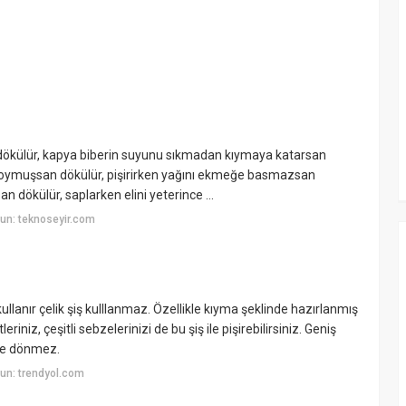
ise dökülür, kapya biberin suyunu sıkmadan kıymaya katarsan
ğı koymuşsan dökülür, pişirirken yağını ekmeğe basmazsan
 dökülür, saplarken elini yeterince ...
un: teknoseyir.com
ullanır çelik şiş kulllanmaz. Özellikle kıyma şeklinde hazırlanmış
riniz, çeşitli sebzelerinizi de bu şiş ile pişirebilirsiniz. Geniş
nde dönmez.
un: trendyol.com