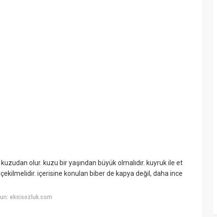
uzudan olur. kuzu bir yaşından büyük olmalıdır. kuyruk ile et
a çekilmelidir. içerisine konulan biber de kapya değil, daha ince
un: eksisozluk.com