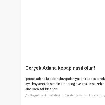
Gerçek Adana kebap nasıl olur?
gerçek adana kebabı kaburgadan yapılır. sadece erkek k
aynı hayvana ait olmalıdır. etler ağır ve keskin bir zırhl
olan karaisalı biberidir.
Kaynak kaldırma talebi
Cevabın tamamını burada okuy
|