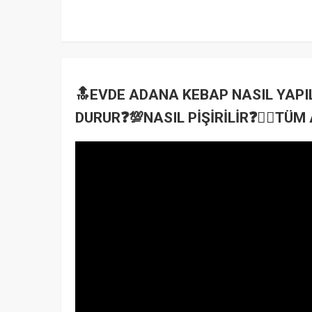
🔝EVDE ADANA KEBAP NASIL YAPI
DURUR❓💯NASIL PİŞİRİLİR❓👉🏻TÜM