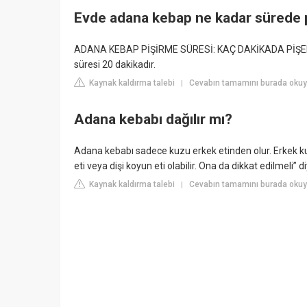
Evde adana kebap ne kadar sürede 
ADANA KEBAP PİŞİRME SÜRESİ: KAÇ DAKİKADA PİŞER? A
süresi 20 dakikadır.
Kaynak kaldırma talebi
Cevabın tamamını burada okuy
|
Adana kebabı dağılır mı?
Adana kebabı sadece kuzu erkek etinden olur. Erkek kuz
eti veya dişi koyun eti olabilir. Ona da dikkat edilmeli” 
Kaynak kaldırma talebi
Cevabın tamamını burada okuy
|