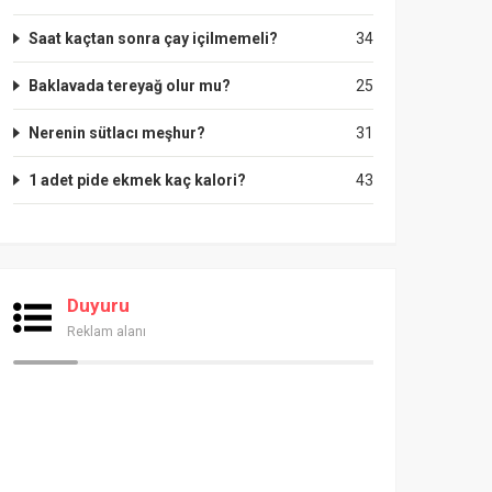
Saat kaçtan sonra çay içilmemeli?
34
Baklavada tereyağ olur mu?
25
Nerenin sütlacı meşhur?
31
1 adet pide ekmek kaç kalori?
43
Duyuru
Reklam alanı