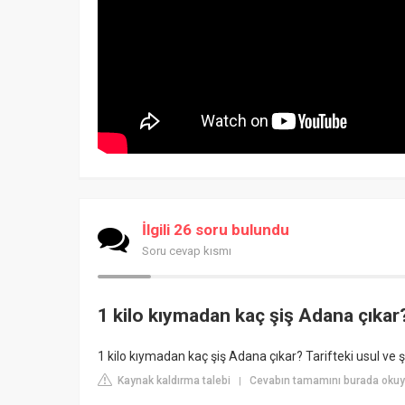
İlgili 26 soru bulundu
Soru cevap kısmı
1 kilo kıymadan kaç şiş Adana çıkar
1 kilo kıymadan kaç şiş Adana çıkar? Tarifteki usul ve şi
Kaynak kaldırma talebi
Cevabın tamamını burada okuy
|