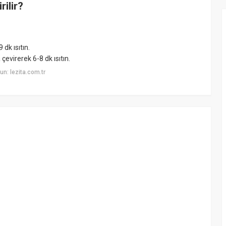
ilir?
 dk ısıtın.
çevirerek 6-8 dk ısıtın.
n: lezita.com.tr