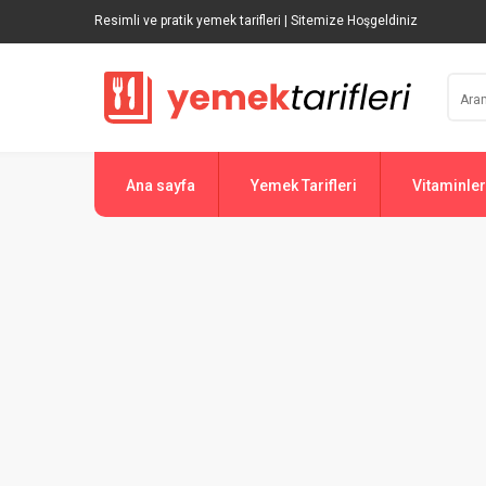
Resimli ve pratik yemek tarifleri | Sitemize Hoşgeldiniz
Ana sayfa
Yemek Tarifleri
Vitaminler