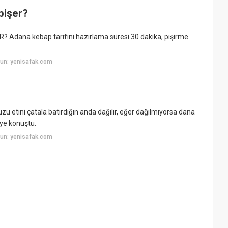
pişer?
dana kebap tarifini hazırlama süresi 30 dakika, pişirme
un: yenisafak.com
u etini çatala batırdığın anda dağılır, eğer dağılmıyorsa dana
diye konuştu.
un: yenisafak.com