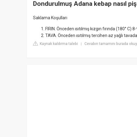
Dondurulmuş Adana kebap nasıl pişir
Saklama Koşulları
FIRIN. Önceden ısıtılmış kızgın fırında (180° C) 8-9
TAVA. Önceden ısıtılmış tercihen az yağlı tavada 
Kaynak kaldırma talebi
Cevabın tamamını burada okuyu
|