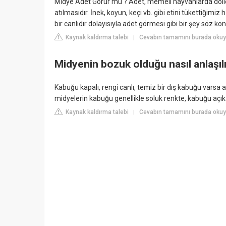
Midye Adet Görür mü ? Adet, memeli hayvanlarda döllen
atılmasıdır. İnek, koyun, keçi vb. gibi etini tükettiği
bir canlıdır dolayısıyla adet görmesi gibi bir şey söz kon
Kaynak kaldırma talebi
Cevabın tamamını burada okuyu
|
Midyenin bozuk olduğu nasıl anlaşıl
Kabuğu kapalı, rengi canlı, temiz bir dış kabuğu varsa 
midyelerin kabuğu genellikle soluk renkte, kabuğu açık v
Kaynak kaldırma talebi
Cevabın tamamını burada okuy
|