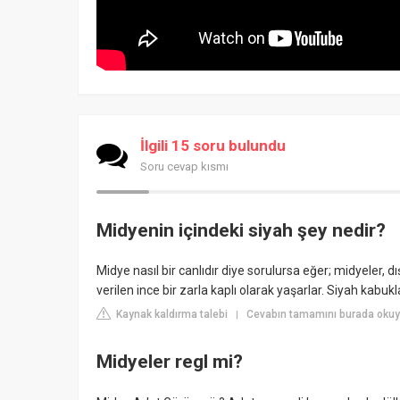
İlgili 15 soru bulundu
Soru cevap kısmı
Midyenin içindeki siyah şey nedir?
Midye nasıl bir canlıdır diye sorulursa eğer; midyeler, d
verilen ince bir zarla kaplı olarak yaşarlar. Siyah kabuk
Kaynak kaldırma talebi
Cevabın tamamını burada okuy
|
Midyeler regl mi?