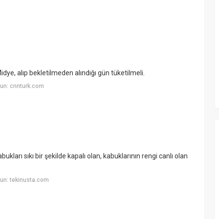
ye, alıp bekletilmeden alındığı gün tüketilmeli.
un: cnnturk.com
ukları sıkı bir şekilde kapalı olan, kabuklarının rengi canlı olan
un: tekinusta.com