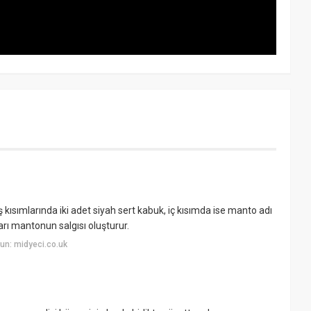
ış kısımlarında iki adet siyah sert kabuk, iç kısımda ise manto adı
ları mantonun salgısı oluşturur.
un: midyeci.co.uk