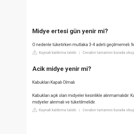
Midye ertesi gün yenir mi?
O nedenle tüketirken mutlaka 3-4 adeti geçilmemeli. Mid
Kaynak kaldırma talebi
Cevabın tamamını burada okuy
|
Acik midye yenir mi?
Kabukları Kapalı Olmalı
Kabukları açık olan midyeler kesinlikle alınmamalıdır. Kab
midyeler alınmalı ve tüketilmelidir.
Kaynak kaldırma talebi
Cevabın tamamını burada okuy
|