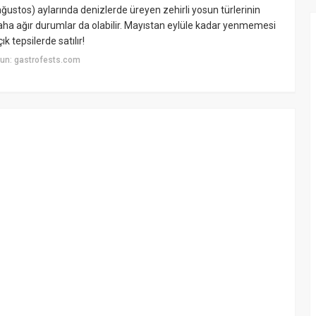
ğustos) aylarında denizlerde üreyen zehirli yosun türlerinin
 daha ağır durumlar da olabilir. Mayıstan eylüle kadar yenmemesi
 tepsilerde satılır!
un: gastrofests.com