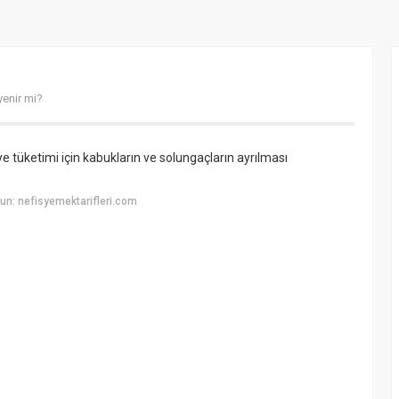
yenir mi?
ye tüketimi için kabukların ve solungaçların ayrılması
n: nefisyemektarifleri.com