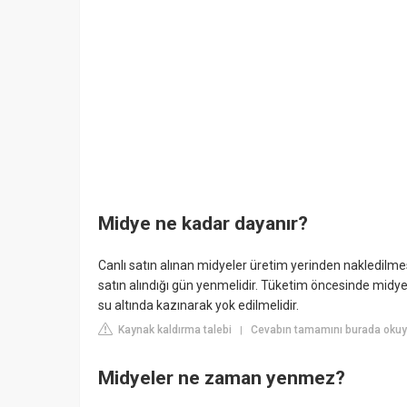
Midye ne kadar dayanır?
Canlı satın alınan midyeler üretim yerinden nakledilme
satın alındığı gün yenmelidir. Tüketim öncesinde midyen
su altında kazınarak yok edilmelidir.
Kaynak kaldırma talebi
Cevabın tamamını burada okuyu
|
Midyeler ne zaman yenmez?