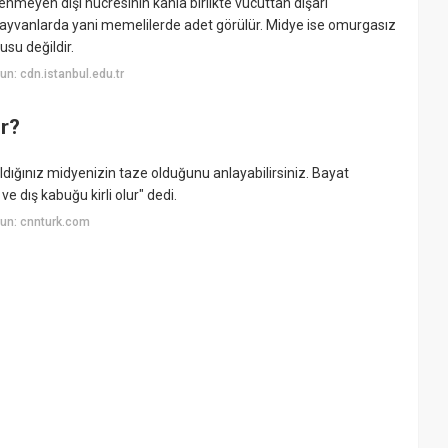
meyen dişi hücresinin kanla birlikte vücuttan dışarı
miz hayvanlarda yani memelilerde adet görülür. Midye ise omurgasız
usu değildir.
n: cdn.istanbul.edu.tr
ır?
aldığınız midyenizin taze olduğunu anlayabilirsiniz. Bayat
e dış kabuğu kirli olur" dedi.
un: cnnturk.com