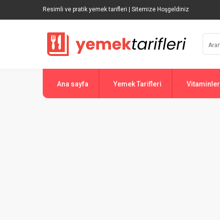
Resimli ve pratik yemek tarifleri | Sitemize Hoşgeldiniz
Ana sayfa
Yemek Tarifleri
Vitaminler