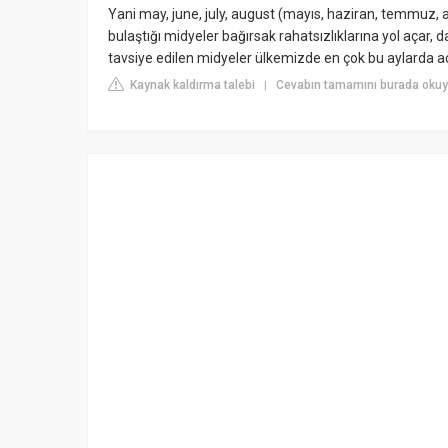
Yani may, june, july, august (mayıs, haziran, temmuz, a
bulaştığı midyeler bağırsak rahatsızlıklarına yol açar,
tavsiye edilen midyeler ülkemizde en çok bu aylarda açık
Kaynak kaldırma talebi
Cevabın tamamını burada okuy
|