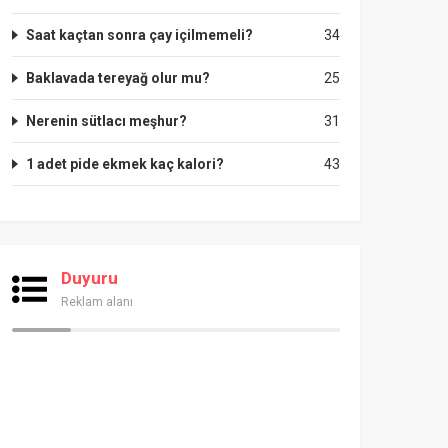
Saat kaçtan sonra çay içilmemeli?
34
Baklavada tereyağ olur mu?
25
Nerenin sütlacı meşhur?
31
1 adet pide ekmek kaç kalori?
43
Duyuru
Reklam alanı