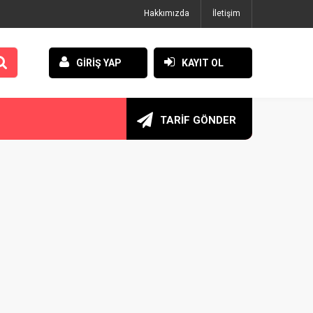
Hakkımızda
İletişim
GİRİŞ YAP
KAYIT OL
TARİF GÖNDER