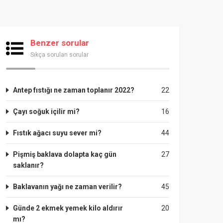
Benzer sorular
Sıkça sorulan sorular
Antep fıstığı ne zaman toplanır 2022?
22
Çayı soğuk içilir mi?
16
Fıstık ağacı suyu sever mi?
44
Pişmiş baklava dolapta kaç gün
27
saklanır?
Baklavanın yağı ne zaman verilir?
45
Günde 2 ekmek yemek kilo aldırır
20
mı?