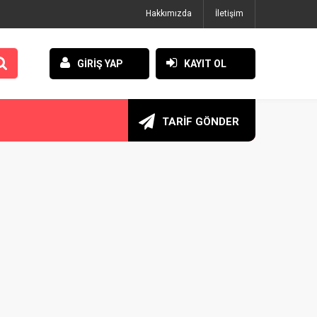
Hakkımızda
İletişim
GİRİŞ YAP
KAYIT OL
TARİF GÖNDER