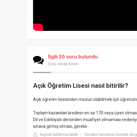
İlgili 30 soru bulundu
Soru cevap kısmı
Açık Öğretim Lisesi nasıl bitirilir?
Açık öğretim lisesinden mezun olabilmek için öğrencin
Toplam kazanılan kredinin en az 170 veya üzeri olmas
Dil ve Edebiyatı dersinden muafiyet olmaması nedeniy
sınava girmiş olması, gerekir.
Kaynak kaldırma talebi
Cevabın tamamını burada okuyu
|