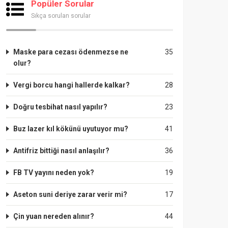
Popüler Sorular
Sıkça sorulan sorular
Maske para cezası ödenmezse ne
35
olur?
Vergi borcu hangi hallerde kalkar?
28
Doğru tesbihat nasıl yapılır?
23
Buz lazer kıl kökünü uyutuyor mu?
41
Antifriz bittiği nasıl anlaşılır?
36
FB TV yayını neden yok?
19
Aseton suni deriye zarar verir mi?
17
Çin yuan nereden alınır?
44