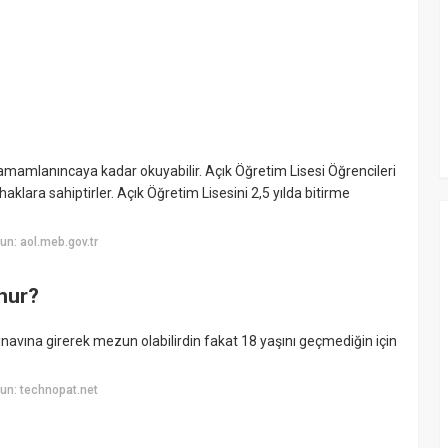
 tamamlanıncaya kadar okuyabilir. Açık Öğretim Lisesi Öğrencileri
lara sahiptirler. Açık Öğretim Lisesini 2,5 yılda bitirme
n: aol.meb.gov.tr
nur?
avına girerek mezun olabilirdin fakat 18 yaşını geçmediğin için
un: technopat.net