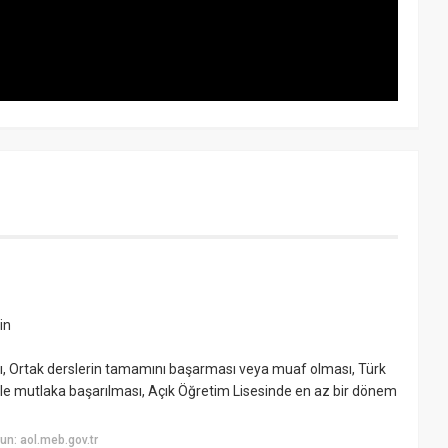
in
ı, Ortak derslerin tamamını başarması veya muaf olması, Türk
le mutlaka başarılması, Açık Öğretim Lisesinde en az bir dönem
n: aol.meb.gov.tr