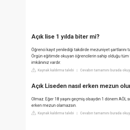
Açık lise 1 yılda biter mi?
Öğrenci kayıt yenilediği takdirde mezuniyet şartlarını
Örgün eğitimde okuyan öğrencilerin sahip olduğu tüm hak
imkânınız vardır.
Kaynak kaldırma talebi
Cevabın tamamını burada okuyu
|
Açık Liseden nasıl erken mezun olu
Olmaz. Eğer 18 yaşını geçmiş olsaydın 1 dönem AÖL sın
erken mezun olamazsın.
Kaynak kaldırma talebi
Cevabın tamamını burada okuy
|