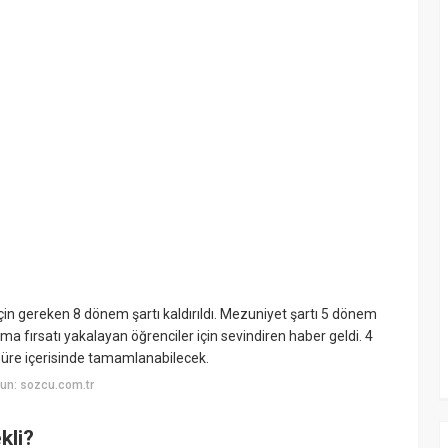
in gereken 8 dönem şartı kaldırıldı. Mezuniyet şartı 5 dönem
 fırsatı yakalayan öğrenciler için sevindiren haber geldi. 4
süre içerisinde tamamlanabilecek.
un: sozcu.com.tr
kli?