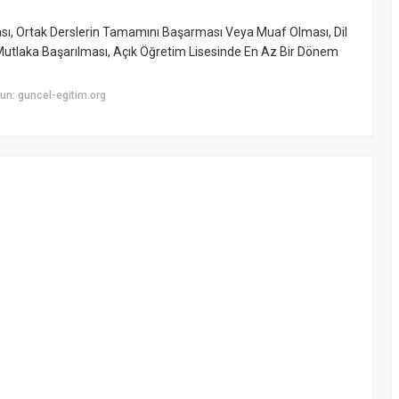
sı, Ortak Derslerin Tamamını Başarması Veya Muaf Olması, Dil
tlaka Başarılması, Açık Öğretim Lisesinde En Az Bir Dönem
un: guncel-egitim.org