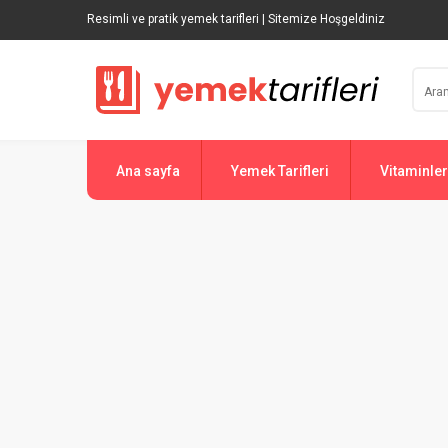
Resimli ve pratik yemek tarifleri | Sitemize Hoşgeldiniz
Ana sayfa
Yemek Tarifleri
Vitaminler