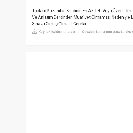
Toplam Kazanılan Kredinin En Az 170 Veya Üzeri Olma
Ve Anlatım Dersinden Muafiyet Olmaması Nedeniyle Mu
Sınava Girmiş Olması, Gerekir.
Kaynak kaldırma talebi
Cevabın tamamını burada okuy
|