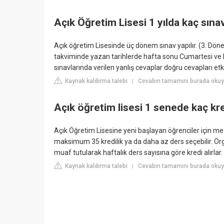
Açık Öğretim Lisesi 1 yılda kaç sına
Açık öğretim Lisesinde üç dönem sınav yapılır. (3. Dönem
takviminde yazan tarihlerde hafta sonu Cumartesi ve Pa
sınavlarında verilen yanlış cevaplar doğru cevapları et
Kaynak kaldırma talebi
Cevabın tamamını burada okuy
|
Açık öğretim lisesi 1 senede kaç kr
Açık Öğretim Lisesine yeni başlayan öğrenciler için me
maksimum 35 kredilik ya da daha az ders seçebilir. Ör
muaf tutularak haftalık ders sayısına göre kredi alırlar.
Kaynak kaldırma talebi
Cevabın tamamını burada okuy
|