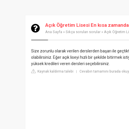
Açık Öğretim Lisesi En kısa zamanda na
Ana Sayfa
»
Sıkça sorulan sorular
» Açık Öğretim Li
Size zorunlu olarak verilen derslerden başarı ile geçt
olabilirsiniz. Eğer açık liseyi hızlı bir şekilde bitirmek is
yüksek kredileri veren dersleri seçebilirsiniz.
Kaynak kaldırma talebi
Cevabın tamamını burada okuyu
|