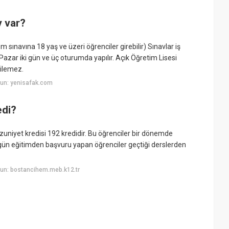
v var?
 sınavına 18 yaş ve üzeri öğrenciler girebilir) Sınavlar iş
zar iki gün ve üç oturumda yapılır. Açık Öğretim Lisesi
kilemez.
un: yenisafak.com
edi?
zuniyet kredisi 192 kredidir. Bu öğrenciler bir dönemde
gün eğitimden başvuru yapan öğrenciler geçtiği derslerden
un: bostancihem.meb.k12.tr