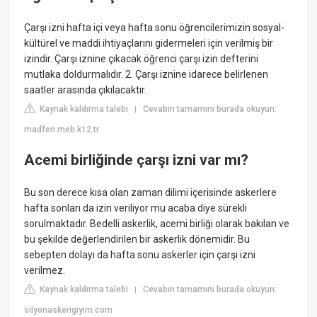
Çarşı izni hafta içi veya hafta sonu öğrencilerimizin sosyal-
kültürel ve maddi ihtiyaçlarını gidermeleri için verilmiş bir
izindir. Çarşı iznine çıkacak öğrenci çarşı izin defterini
mutlaka doldurmalıdır. 2. Çarşı iznine idarece belirlenen
saatler arasında çıkılacaktır.
Kaynak kaldırma talebi
Cevabın tamamını burada okuyun:
|
madfen.meb.k12.tr
Acemi birliğinde çarşı izni var mı?
Bu son derece kısa olan zaman dilimi içerisinde askerlere
hafta sonları da izin veriliyor mu acaba diye sürekli
sorulmaktadır. Bedelli askerlik, acemi birliği olarak bakılan ve
bu şekilde değerlendirilen bir askerlik dönemidir. Bu
sebepten dolayı da hafta sonu askerler için çarşı izni
verilmez.
Kaynak kaldırma talebi
Cevabın tamamını burada okuyun:
|
silyonaskerigiyim.com