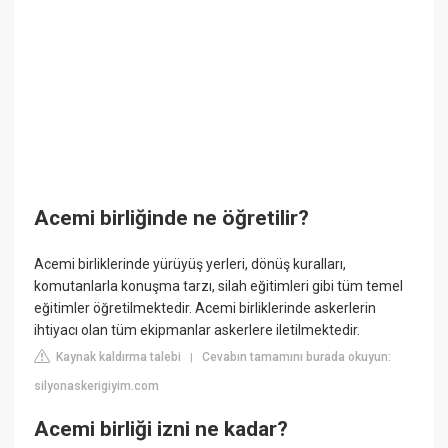
Acemi birliğinde ne öğretilir?
Acemi birliklerinde yürüyüş yerleri, dönüş kuralları,
komutanlarla konuşma tarzı, silah eğitimleri gibi tüm temel
eğitimler öğretilmektedir. Acemi birliklerinde askerlerin
ihtiyacı olan tüm ekipmanlar askerlere iletilmektedir.
Kaynak kaldırma talebi
Cevabın tamamını burada okuyun:
|
silyonaskerigiyim.com
Acemi birliği izni ne kadar?