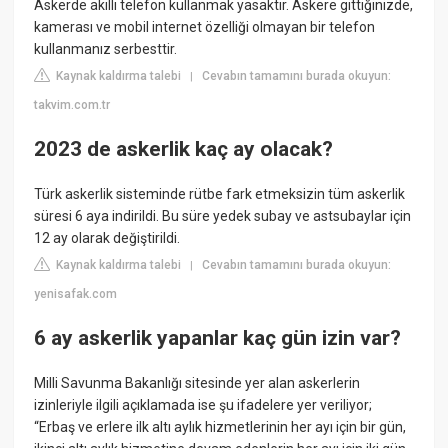
Askerde akıllı telefon kullanmak yasaktır. Askere gittiğinizde,
kamerası ve mobil internet özelliği olmayan bir telefon
kullanmanız serbesttir.
Kaynak kaldırma talebi
Cevabın tamamını burada okuyun:
|
takvim.com.tr
2023 de askerlik kaç ay olacak?
Türk askerlik sisteminde rütbe fark etmeksizin tüm askerlik
süresi 6 aya indirildi. Bu süre yedek subay ve astsubaylar için
12 ay olarak değiştirildi.
Kaynak kaldırma talebi
Cevabın tamamını burada okuyun:
|
yenisafak.com
6 ay askerlik yapanlar kaç gün izin var?
Milli Savunma Bakanlığı sitesinde yer alan askerlerin
izinleriyle ilgili açıklamada ise şu ifadelere yer veriliyor;
“Erbaş ve erlere ilk altı aylık hizmetlerinin her ayı için bir gün,