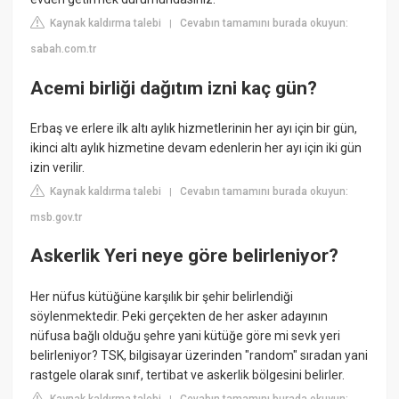
Kaynak kaldırma talebi
Cevabın tamamını burada okuyun:
|
sabah.com.tr
Acemi birliği dağıtım izni kaç gün?
Erbaş ve erlere ilk altı aylık hizmetlerinin her ayı için bir gün,
ikinci altı aylık hizmetine devam edenlerin her ayı için iki gün
izin verilir.
Kaynak kaldırma talebi
Cevabın tamamını burada okuyun:
|
msb.gov.tr
Askerlik Yeri neye göre belirleniyor?
Her nüfus kütüğüne karşılık bir şehir belirlendiği
söylenmektedir. Peki gerçekten de her asker adayının
nüfusa bağlı olduğu şehre yani kütüğe göre mi sevk yeri
belirleniyor? TSK, bilgisayar üzerinden "random" sıradan yani
rastgele olarak sınıf, tertibat ve askerlik bölgesini belirler.
Kaynak kaldırma talebi
Cevabın tamamını burada okuyun: