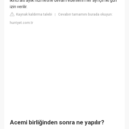
ikinci altı aylık hizmetine devam edenlerin her ayı için iki gün
izin verilir.
Kaynak kaldırma talebi
Cevabın tamamını burada okuyun:
|
hurriyet.com.tr
Acemi birliğinden sonra ne yapılır?