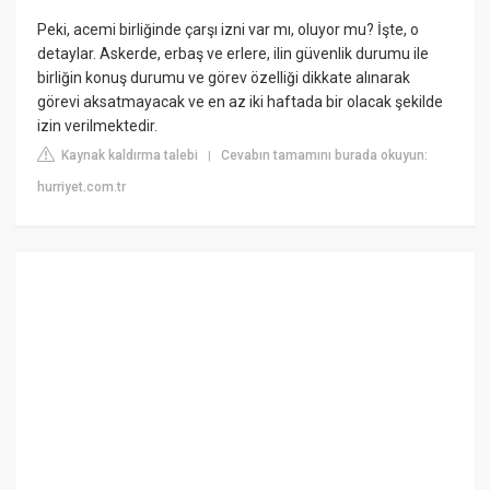
Peki, acemi birliğinde çarşı izni var mı, oluyor mu? İşte, o
detaylar. Askerde, erbaş ve erlere, ilin güvenlik durumu ile
birliğin konuş durumu ve görev özelliği dikkate alınarak
görevi aksatmayacak ve en az iki haftada bir olacak şekilde
izin verilmektedir.
Kaynak kaldırma talebi
Cevabın tamamını burada okuyun:
|
hurriyet.com.tr