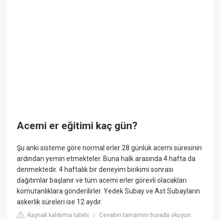
Acemi er eğitimi kaç gün?
Şu anki sisteme göre normal erler 28 günlük acemi süresinin
ardından yemin etmekteler. Buna halk arasında 4 hafta da
denmektedir. 4 haftalık bir deneyim birikimi sonrası
dağıtımlar başlanır ve tüm acemi erler görevli olacakları
komutanlıklara gönderilirler. Yedek Subay ve Ast Subayların
askerlik süreleri ise 12 aydır.
Kaynak kaldırma talebi
Cevabın tamamını burada okuyun:
|