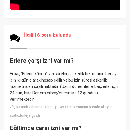
İlgili 16 soru bulundu
Erlere çarşı izni var mı?
Erbaş/Erlerin kânunî izin süreleri; askerlik hizmetinin her ayı
için iki gün olarak hesap edilir ve bu izin süresi askerlik
hizmetinden sayılmaktadır. (Uzun dönemler erbaş/erler için
24 gün, Kısa Dönem erbaş/erlerin ise 12 gündür.)
verilmektedir.
Kaynak kaldırma talebi
Cevabın tamamını burada okuyun:
|
static.turkiye.gov.tr
Eğitimde çarşı izni var mı?