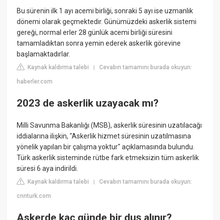
Bu sürenin ilk 1 ayı acemi birliği, sonraki 5 ayı ise uzmanlık
dönemi olarak geçmektedir. Günümüzdeki askerlik sistemi
gereği, normal erler 28 günlük acemi birliği süresini
tamamladıktan sonra yemin ederek askerlik görevine
başlamaktadırlar.
Kaynak kaldırma talebi
Cevabın tamamını burada okuyun:
|
haberler.com
2023 de askerlik uzayacak mı?
Milli Savunma Bakanlığı (MSB), askerlik süresinin uzatılacağı
iddialarına ilişkin, "Askerlik hizmet süresinin uzatılmasına
yönelik yapılan bir çalışma yoktur" açıklamasında bulundu.
Türk askerlik sisteminde rütbe fark etmeksizin tüm askerlik
süresi 6 aya indirildi.
Kaynak kaldırma talebi
Cevabın tamamını burada okuyun:
|
cnnturk.com
Askerde kaç günde bir duş alınır?