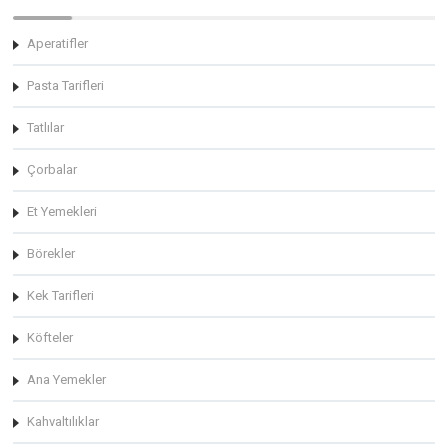
Aperatifler
Pasta Tarifleri
Tatlılar
Çorbalar
Et Yemekleri
Börekler
Kek Tarifleri
Köfteler
Ana Yemekler
Kahvaltılıklar