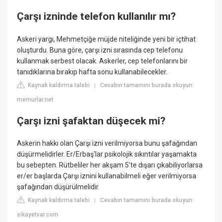
Çarşı izninde telefon kullanılır mı?
Askeri yargı, Mehmetçiğe müjde niteliğinde yeni bir içtihat
oluşturdu. Buna göre, çarşı izni sırasında cep telefonu
kullanmak serbest olacak. Askerler, cep telefonlarını bir
tanıdıklarına bırakıp hafta sonu kullanabilecekler.
Kaynak kaldırma talebi
Cevabın tamamını burada okuyun:
|
memurlar.net
Çarşı izni şafaktan düşecek mi?
Askerin hakkı olan Çarşı izni verilmiyorsa bunu şafağından
düşürmelidirler. Er/Erbaş'lar psikolojik sıkıntılar yaşamakta
bu sebepten. Rütbeliler her akşam 5'te dışarı çıkabiliyorlarsa
er/er başlarda Çarşı iznini kullanabilmeli eğer verilmiyorsa
şafağından düşürülmelidir.
Kaynak kaldırma talebi
Cevabın tamamını burada okuyun:
|
sikayetvar.com