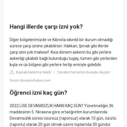
Hangi illerde çarşı izni yok?
Diğer bölgelerimizde ve Kıbrısta sıkıntılı bir durum olmadığı
sürece çarşı iznine çıkabilirsin. Hakkari, Şırnak gibi illerde
çarşı izini yok malesef. Kısa dönem askerin bu gibi yerlere
askerliği çıkabilir bağlı bulunduğu tugay, tümen gibi yerlerden
kışla ve üs bölgesi gibi yerlere tertip emriyle gidebilir.
Kaynak kaldırma talebi
Cevabın tamamını burada okuyun:
|
forum.donanimhaber.com
Öğrenci izni kaç gün?
2022 LİSE DEVAMSIZLIK HAKKI KAÇ GÜN? Yönetmeliğin 36.
maddesinin 5. fıkrasına göre ortaöğretim kurumlarında:
Devamsızlık süresi özürsüz (raporsuz) olarak 10 gün, özürlü
(raporlu) olarak 20 gün olmak üzere toplamda 30 gündür.