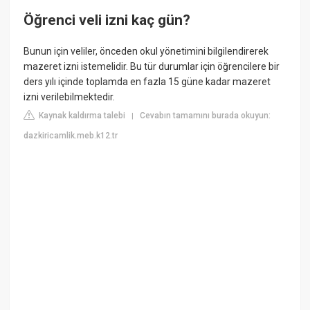
Öğrenci veli izni kaç gün?
Bunun için veliler, önceden okul yönetimini bilgilendirerek
mazeret izni istemelidir. Bu tür durumlar için öğrencilere bir
ders yılı içinde toplamda en fazla 15 güne kadar mazeret
izni verilebilmektedir.
Kaynak kaldırma talebi
Cevabın tamamını burada okuyun:
|
dazkiricamlik.meb.k12.tr