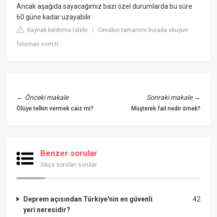
Ancak aşağıda sayacağımız bazı özel durumlarda bu süre
60 güne kadar uzayabilir.
Kaynak kaldırma talebi
Cevabın tamamını burada okuyun:
|
fotomac.com.tr
←
Önceki makale
Sonraki makale
→
Ölüye telkin vermek caiz mi?
Müşterek fail nedir örnek?
Benzer sorular
Sıkça sorulan sorular
Deprem açısından Türkiye'nin en güvenli
42
yeri neresidir?