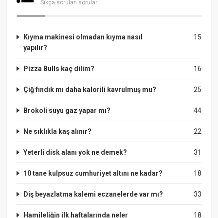
Sıkça sorulan sorular
Kıyma makinesi olmadan kıyma nasıl
15
yapılır?
Pizza Bulls kaç dilim?
16
Çiğ fındık mı daha kalorili kavrulmuş mu?
25
Brokoli suyu gaz yapar mı?
44
Ne sıklıkla kaş alınır?
22
Yeterli disk alanı yok ne demek?
31
10 tane kulpsuz cumhuriyet altını ne kadar?
18
Diş beyazlatma kalemi eczanelerde var mı?
33
Hamileliğin ilk haftalarında neler
18