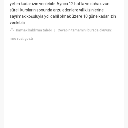
yeteri kadar izin verilebilir. Ayrıca 12 hafta ve daha uzun
süreli kursların sonunda arzu edenlere yıllık izinlerine
sayılmak koşuluyla yol dahil olmak üzere 10 güne kadar izin
verilebilir.
Kaynak kaldırma talebi
Cevabın tamamını burada okuyun:
|
mevzuat.gov.tr