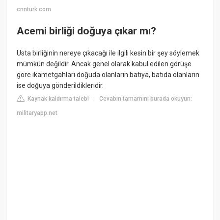
cnnturk.com
Acemi birliği doğuya çıkar mı?
Usta birliğinin nereye çıkacağı ile ilgili kesin bir şey söylemek
mümkün değildir. Ancak genel olarak kabul edilen görüşe
göre ikametgahları doğuda olanların batıya, batıda olanların
ise doğuya gönderildikleridir.
Kaynak kaldırma talebi
Cevabın tamamını burada okuyun:
|
militaryapp.net