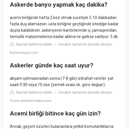
Askerde banyo yapmak kaç dakika?
acemi birliğinde hafta 2 kez olmak suretiyle 5 10 dakikadan
fazla duş alamazsın. usta birliğine geçtiğinde istediğin kadar
duşta kalabilirsin. askeriyenin kantinlerinde iç çamaşırından,
temizlik malzemelerine kadar aklına ne gelirse satılıyor. 5 dk.
Kaynak kaldırma talebi
Cevabın tamamını burada okuyun:
|
kizlarsoruyor.com
Askerler günde kaç saat uyur?
akşam iştimasınadan sonra (7-8 gibi) istirahat verirler. yat
saati 9:30 veya 10 olur (yemek sırası vb. göre değişir)..
Kaynak kaldırma talebi
Cevabın tamamını burada okuyun:
|
forum.donanimhaber.com
Acemi birliği bitince kaç gün izin?
Ancak, geçerli özürleri bulananlara yetkili komutanlıklarca