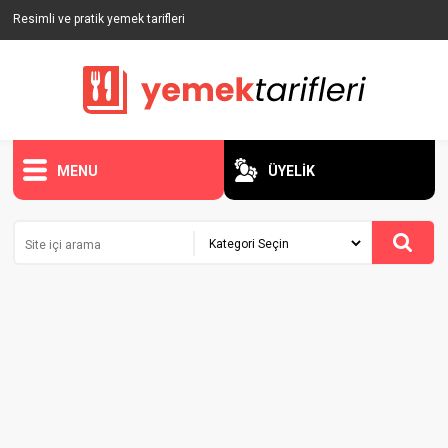
Resimli ve pratik yemek tarifleri
MENU
ÜYELİK