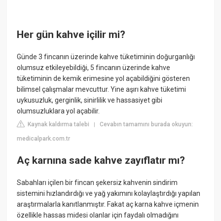
Her gün kahve içilir mi?
Günde 3 fincanın üzerinde kahve tüketiminin doğurganlığı
olumsuz etkileyebildiği, 5 fincanın üzerinde kahve
tüketiminin de kemik erimesine yol açabildiğini gösteren
bilimsel çalışmalar mevcuttur. Yine aşırı kahve tüketimi
uykusuzluk, gerginlik, sinirlilik ve hassasiyet gibi
olumsuzluklara yol açabilir.
Kaynak kaldırma talebi
Cevabın tamamını burada okuyun:
|
medicalpark.com.tr
Aç karnına sade kahve zayıflatır mı?
Sabahları içilen bir fincan şekersiz kahvenin sindirim
sistemini hızlandırdığı ve yağ yakımını kolaylaştırdığı yapılan
araştırmalarla kanıtlanmıştır. Fakat aç karna kahve içmenin
özellikle hassas midesi olanlar için faydalı olmadığını