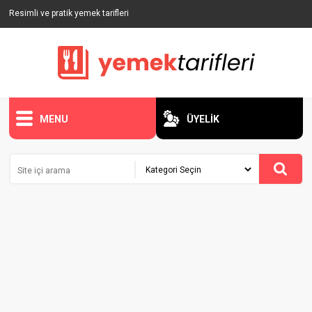
Resimli ve pratik yemek tarifleri
MENU
ÜYELİK