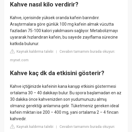
Kahve nasıl kilo verdirir?
Kahve, içerisinde yüksek oranda kafein barındırır.
Araştırmalara göre günlük 100 mg kafein almak vücutta
fazladan 75-100 kalori yakılmasını sağlıyor. Metabolizmayı
uyararak hızlandıran kafein, bu sayede zayıflama sürecine
katkıda bulunur.
Kaynak kaldırma talebi
Cevabın tamamını burada okuyun:
|
mynet.com
Kahve kaç dk da etkisini gösterir?
Kahve içtiğinizde kafeinin kana karışıp etkisini göstermesi
ortalama 30 – 40 dakikayı bulur. Bu spora başlamadan en az
30 dakika önce kahvenizden son yudumunuzu almış
olmanız gerektiği anlamına gelir. Tüketmeniz gereken ideal
kafein miktarı ise 200 – 400 mg, yani ortalama 2 – 4 fincan
kahvedir.
Kaynak kaldırma talebi
Cevabın tamamını burada okuyun:
|