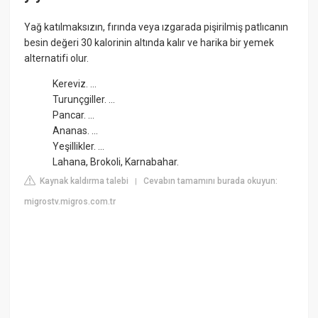
Yağ katılmaksızın, fırında veya ızgarada pişirilmiş patlıcanın
besin değeri 30 kalorinin altında kalır ve harika bir yemek
alternatifi olur.
Kereviz. ...
Turunçgiller. ...
Pancar. ...
Ananas. ...
Yeşillikler. ...
Lahana, Brokoli, Karnabahar.
Kaynak kaldırma talebi
Cevabın tamamını burada okuyun:
|
migrostv.migros.com.tr