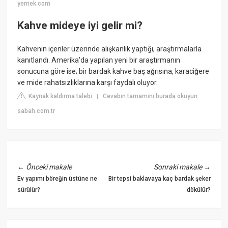
yemek.com
Kahve mideye iyi gelir mi?
Kahvenin içenler üzerinde alışkanlık yaptığı, araştırmalarla
kanıtlandı. Amerika'da yapılan yeni bir araştırmanın
sonucuna göre ise; bir bardak kahve baş ağrısına, karaciğere
ve mide rahatsızlıklarına karşı faydalı oluyor.
Kaynak kaldırma talebi
Cevabın tamamını burada okuyun:
|
sabah.com.tr
←
Önceki makale
Sonraki makale
→
Ev yapımı böreğin üstüne ne
Bir tepsi baklavaya kaç bardak şeker
sürülür?
dökülür?