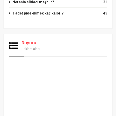
Nerenin sütlacı meşhur?
31
1 adet pide ekmek kaç kalori?
43
Duyuru
Reklam alanı