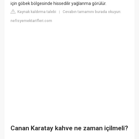
için göbek bölgesinde hissedilir yağlanma görülür.
Kaynak kaldırma talebi
Cevabın tamamını burada okuyun:
|
nefisyemektarifleri.com
Canan Karatay kahve ne zaman içilmeli?