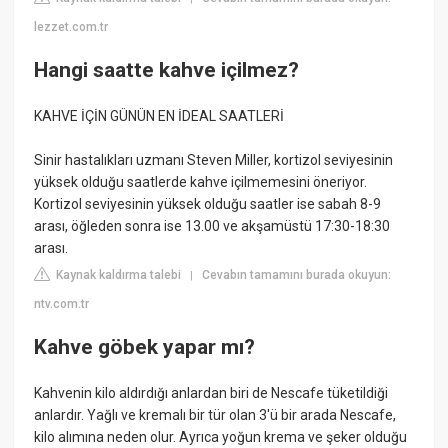
lezzet.com.tr
Hangi saatte kahve içilmez?
KAHVE İÇİN GÜNÜN EN İDEAL SAATLERİ
Sinir hastalıkları uzmanı Steven Miller, kortizol seviyesinin
yüksek olduğu saatlerde kahve içilmemesini öneriyor.
Kortizol seviyesinin yüksek olduğu saatler ise sabah 8-9
arası, öğleden sonra ise 13.00 ve akşamüstü 17:30-18:30
arası.
Kaynak kaldırma talebi
Cevabın tamamını burada okuyun:
|
ntv.com.tr
Kahve göbek yapar mı?
Kahvenin kilo aldırdığı anlardan biri de Nescafe tüketildiği
anlardır. Yağlı ve kremalı bir tür olan 3'ü bir arada Nescafe,
kilo alımına neden olur. Ayrıca yoğun krema ve şeker olduğu