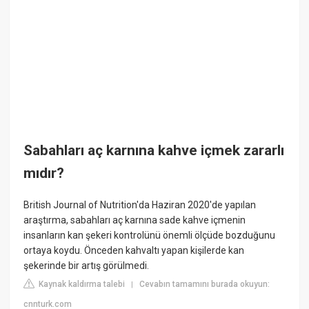
Sabahları aç karnına kahve içmek zararlı
mıdır?
British Journal of Nutrition'da Haziran 2020'de yapılan
araştırma, sabahları aç karnına sade kahve içmenin
insanların kan şekeri kontrolünü önemli ölçüde bozduğunu
ortaya koydu. Önceden kahvaltı yapan kişilerde kan
şekerinde bir artış görülmedi.
Kaynak kaldırma talebi
Cevabın tamamını burada okuyun:
|
cnnturk.com