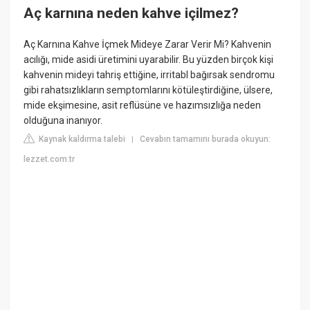
Aç karnına neden kahve içilmez?
Aç Karnına Kahve İçmek Mideye Zarar Verir Mi? Kahvenin
acılığı, mide asidi üretimini uyarabilir. Bu yüzden birçok kişi
kahvenin mideyi tahriş ettiğine, irritabl bağırsak sendromu
gibi rahatsızlıkların semptomlarını kötüleştirdiğine, ülsere,
mide ekşimesine, asit reflüsüne ve hazımsızlığa neden
olduğuna inanıyor.
Kaynak kaldırma talebi
Cevabın tamamını burada okuyun:
|
lezzet.com.tr