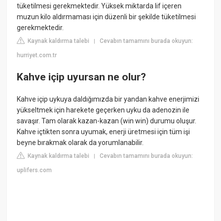
tüketilmesi gerekmektedir. Yüksek miktarda lif içeren
muzun kilo aldırmaması için düzenli bir şekilde tüketilmesi
gerekmektedir.
Kaynak kaldırma talebi
Cevabın tamamını burada okuyun:
|
hurriyet.com.tr
Kahve içip uyursan ne olur?
Kahve içip uykuya daldığımızda bir yandan kahve enerjimizi
yükseltmek için harekete geçerken uyku da adenozin ile
savaşır. Tam olarak kazan-kazan (win win) durumu oluşur.
Kahve içtikten sonra uyumak, enerji üretmesi için tüm işi
beyne bırakmak olarak da yorumlanabilir.
Kaynak kaldırma talebi
Cevabın tamamını burada okuyun:
|
uplifers.com