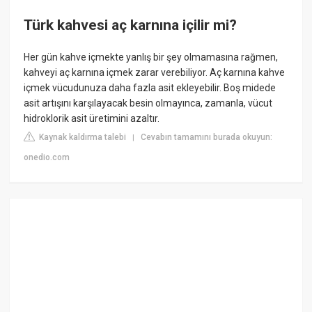
Türk kahvesi aç karnına içilir mi?
Her gün kahve içmekte yanlış bir şey olmamasına rağmen,
kahveyi aç karnına içmek zarar verebiliyor. Aç karnına kahve
içmek vücudunuza daha fazla asit ekleyebilir. Boş midede
asit artışını karşılayacak besin olmayınca, zamanla, vücut
hidroklorik asit üretimini azaltır.
Kaynak kaldırma talebi
Cevabın tamamını burada okuyun:
|
onedio.com