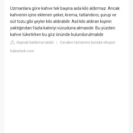
Uzmanlara göre kahve tek başına asla kilo aldırmaz. Ancak
kahvenin içine eklenen şeker, krema, tatlandırıcı, şurup ve
süt tozu gibi şeyler kilo aldırabilir. Asıl kilo aldıran kişinin
yaktığından fazla kaloriyi vücuduna almasıdır. Bu yüzden
kahve tüketirken bu göz önünde bulundurulmalıdır.
Kaynak kaldırma talebi
Cevabın tamamını burada okuyun:
|
haberturk.com