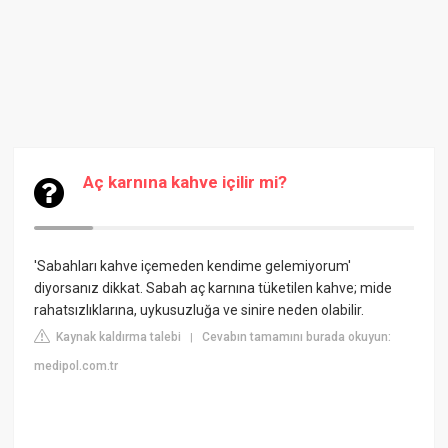
Aç karnına kahve içilir mi?
'Sabahları kahve içemeden kendime gelemiyorum'
diyorsanız dikkat. Sabah aç karnına tüketilen kahve; mide
rahatsızlıklarına, uykusuzluğa ve sinire neden olabilir.
Kaynak kaldırma talebi
Cevabın tamamını burada okuyun:
|
medipol.com.tr