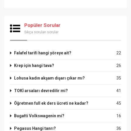
Popüler Sorular
Sıkça sorulan sorular
Falafel tarifi hangi yöreye ait?
22
Krep için hangi tava?
26
Lohusa kadın akşam dışarı çıkar mı?
35
TOKİ arsaları devredilir mi?
41
Öğretmen full ek ders ücreti ne kadar?
45
Bugatti Volkswagenin mi?
16
Pegasus Hangi tanrı?
36