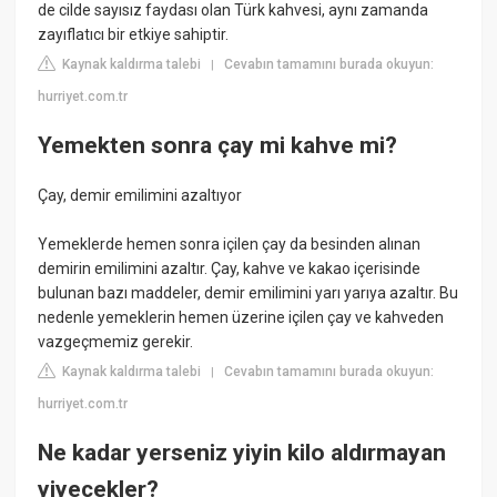
de cilde sayısız faydası olan Türk kahvesi, aynı zamanda
zayıflatıcı bir etkiye sahiptir.
Kaynak kaldırma talebi
Cevabın tamamını burada okuyun:
|
hurriyet.com.tr
Yemekten sonra çay mi kahve mi?
Çay, demir emilimini azaltıyor
Yemeklerde hemen sonra içilen çay da besinden alınan
demirin emilimini azaltır. Çay, kahve ve kakao içerisinde
bulunan bazı maddeler, demir emilimini yarı yarıya azaltır. Bu
nedenle yemeklerin hemen üzerine içilen çay ve kahveden
vazgeçmemiz gerekir.
Kaynak kaldırma talebi
Cevabın tamamını burada okuyun:
|
hurriyet.com.tr
Ne kadar yerseniz yiyin kilo aldırmayan
yiyecekler?