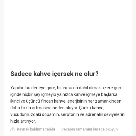
Sadece kahve içersek ne olur?
Yapılan bu deneye göre, bir işi su da dahil olmak üzere gün
içinde hiçbir şey içmeyip yalnızca kahve içmeye başlarsa
ikinci ve üçüncü fincan kahve, enerjisinin her zamankinden
daha fazla artmasına neden oluyor. Çünkü kahve,
vücudumuzdaki dopamin, serotonin ve adrenalin seviyelerini
hızla artırıyor.
Kaynak kaldırma talebi
Cevabın tamamını burada okuyun:
|