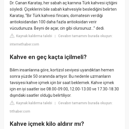
Dr. Canan Karatay, her sabah aç karnına Türk kahvesi içtiğini
söyledi. Çiçeklerini bile sabah kahvesiyle beslediğini belirten
Karatay, “Bir Türk kahvesi fincanı, domatesin verdiği
antioksidandan 100 daha fazla antioksidan verir
vücudunuza. Beyni de açar, cin gibi olursunuz…” dedi.
Kaynak kaldırma talebi
Cevabın tamamını burada okuyun:
|
internethaber.com
Kahve en geç kaçta içilmeli?
Bilim insanlarına göre, kortizol seviyesi uyandıktan hemen
sonra yüzde 50 oranında artıyor. Bu nedenle uzmanların
tavsiyesi kahve içmek için bir saat beklemek. Kahve içmek
için en iyi saatler ise 08.00-09.00, 12.00-13.00 ve 17.30-18.30
dışındaki saatler olduğu belirtiliyor.
Kaynak kaldırma talebi
Cevabın tamamını burada okuyun:
|
trthaber.com
Kahve içmek kilo aldırır mı?