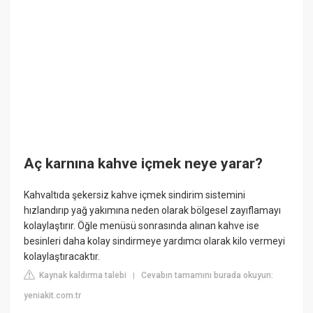
Aç karnına kahve içmek neye yarar?
Kahvaltıda şekersiz kahve içmek sindirim sistemini
hızlandırıp yağ yakımına neden olarak bölgesel zayıflamayı
kolaylaştırır. Öğle menüsü sonrasında alınan kahve ise
besinleri daha kolay sindirmeye yardımcı olarak kilo vermeyi
kolaylaştıracaktır.
Kaynak kaldırma talebi
Cevabın tamamını burada okuyun:
|
yeniakit.com.tr