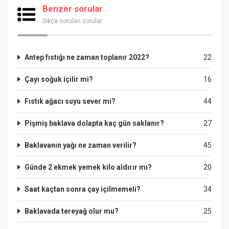
Benzer sorular
Sıkça sorulan sorular
Antep fıstığı ne zaman toplanır 2022?
22
Çayı soğuk içilir mi?
16
Fıstık ağacı suyu sever mi?
44
Pişmiş baklava dolapta kaç gün saklanır?
27
Baklavanın yağı ne zaman verilir?
45
Günde 2 ekmek yemek kilo aldırır mı?
20
Saat kaçtan sonra çay içilmemeli?
34
Baklavada tereyağ olur mu?
25