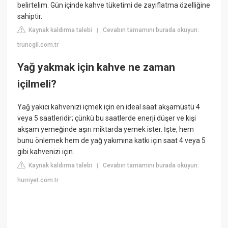
belirtelim. Gün içinde kahve tüketimi de zayıflatma özelliğine
sahiptir.
Kaynak kaldırma talebi
Cevabın tamamını burada okuyun:
|
truncgil.com.tr
Yağ yakmak için kahve ne zaman
içilmeli?
Yağ yakıcı kahvenizi içmek için en ideal saat akşamüstü 4
veya 5 saatleridir; çünkü bu saatlerde enerji düşer ve kişi
akşam yemeğinde aşırı miktarda yemek ister. İşte, hem
bunu önlemek hem de yağ yakımına katkı için saat 4 veya 5
gibi kahvenizi için.
Kaynak kaldırma talebi
Cevabın tamamını burada okuyun:
|
hurriyet.com.tr