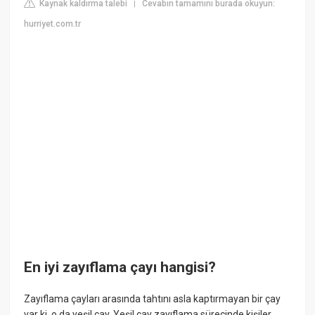
Kaynak kaldırma talebi
Cevabın tamamını burada okuyun:
|
hurriyet.com.tr
En iyi zayıflama çayı hangisi?
Zayıflama çayları arasında tahtını asla kaptırmayan bir çay
var ki, o da yeşil çay. Yeşil çay zayıflama sürecinde kişiler