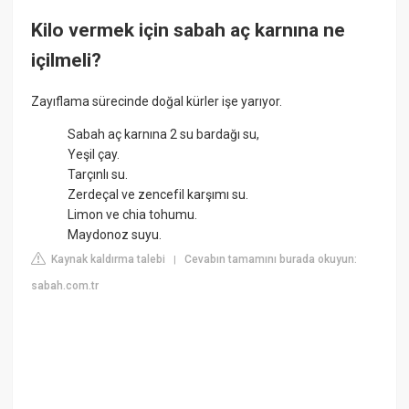
Kilo vermek için sabah aç karnına ne
içilmeli?
Zayıflama sürecinde doğal kürler işe yarıyor.
Sabah aç karnına 2 su bardağı su,
Yeşil çay.
Tarçınlı su.
Zerdeçal ve zencefil karşımı su.
Limon ve chia tohumu.
Maydonoz suyu.
Kaynak kaldırma talebi
Cevabın tamamını burada okuyun:
|
sabah.com.tr