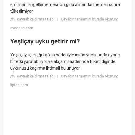
emilimini engellememesi için gıda alımından hemen sonra
tüketilmiyor.
Kaynak kaldırma talebi
Cevabın tamamını burada okuyun:
|
avansas.com
Yeşilçay uyku getirir mi?
Yeşil çay, içerdiği kafein nedeniyle insan vücudunda uyarıcı
bir etki yaratabiliyor ve akşam saatlerinde tüketildiğinde
uykunuzu kaçırma ihtimali bulunuyor.
Kaynak kaldırma talebi
Cevabın tamamını burada okuyun:
|
lipton.com