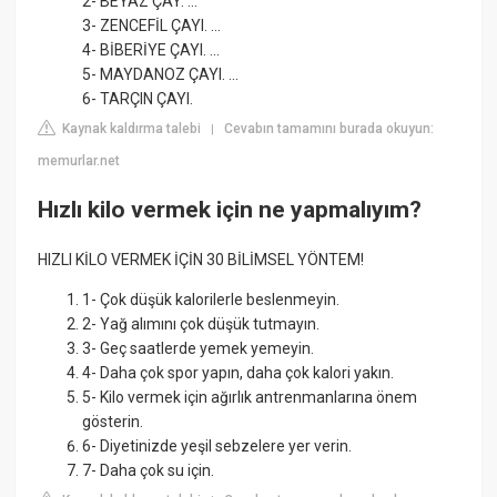
2- BEYAZ ÇAY. ...
3- ZENCEFİL ÇAYI. ...
4- BİBERİYE ÇAYI. ...
5- MAYDANOZ ÇAYI. ...
6- TARÇIN ÇAYI.
Kaynak kaldırma talebi
Cevabın tamamını burada okuyun:
|
memurlar.net
Hızlı kilo vermek için ne yapmalıyım?
HIZLI KİLO VERMEK İÇİN 30 BİLİMSEL YÖNTEM!
1- Çok düşük kalorilerle beslenmeyin.
2- Yağ alımını çok düşük tutmayın.
3- Geç saatlerde yemek yemeyin.
4- Daha çok spor yapın, daha çok kalori yakın.
5- Kilo vermek için ağırlık antrenmanlarına önem
gösterin.
6- Diyetinizde yeşil sebzelere yer verin.
7- Daha çok su için.