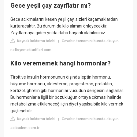
Gece yeşil çay zayıflatır mı?
Gece acıkmalarını kesen yeşil çay, sizleri kaçamaklardan
kurtaracaktır. Bu durum da kilo alımını önleyecektir.
Zayıflamaya giden yolda daha başarılı olabilirsiniz.
Kaynak kaldırma talebi
Cevabın tamamını burada okuyun:
|
nefisyemektarifleri.com
Kilo verememek hangi hormonlar?
Tiroit ve insülin hormonunun dışında leptin hormonu,
büyüme hormonu, aldesteron, progesteron, prolaktin,
kortizol, ghrelin gibi hormonlar vücudun dengesini sağlarlar.
Bu hormonlarla ilgili bir bozukluğun ortaya çıkması halinde
metabolizma etkileneceği için diyet yapılsa bile kilo vermek
güçleşebilir.
Kaynak kaldırma talebi
Cevabın tamamını burada okuyun:
|
acibadem.com.tr