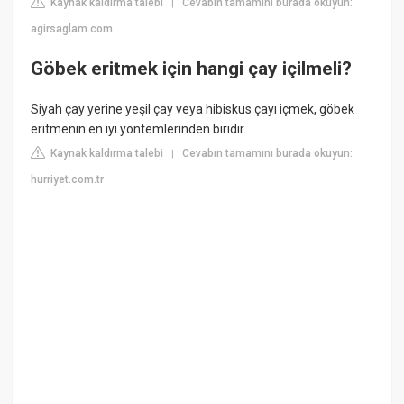
Kaynak kaldırma talebi
Cevabın tamamını burada okuyun:
|
agirsaglam.com
Göbek eritmek için hangi çay içilmeli?
Siyah çay yerine yeşil çay veya hibiskus çayı içmek, göbek
eritmenin en iyi yöntemlerinden biridir.
Kaynak kaldırma talebi
Cevabın tamamını burada okuyun:
|
hurriyet.com.tr