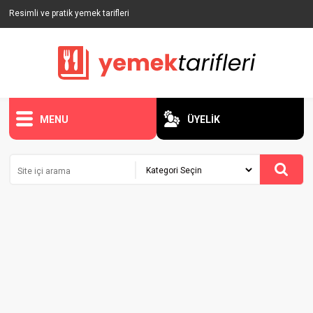
Resimli ve pratik yemek tarifleri
MENU
ÜYELİK