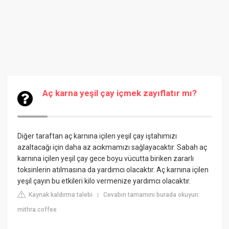
Aç karna yeşil çay içmek zayıflatır mı?
Diğer taraftan aç karnına içilen yeşil çay iştahımızı
azaltacağı için daha az acıkmamızı sağlayacaktır. Sabah aç
karnına içilen yeşil çay gece boyu vücutta biriken zararlı
toksinlerin atılmasına da yardımcı olacaktır. Aç karnına içilen
yeşil çayın bu etkileri kilo vermenize yardımcı olacaktır.
Kaynak kaldırma talebi
Cevabın tamamını burada okuyun:
|
mithra.coffee