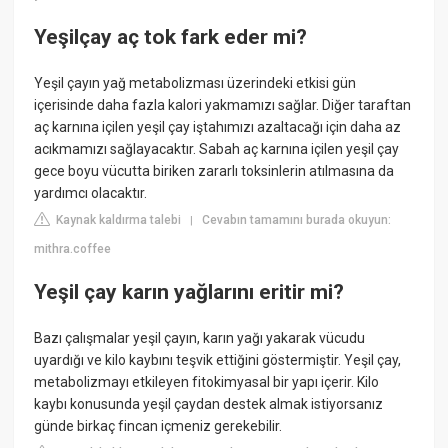
Yeşilçay aç tok fark eder mi?
Yeşil çayın yağ metabolizması üzerindeki etkisi gün
içerisinde daha fazla kalori yakmamızı sağlar. Diğer taraftan
aç karnına içilen yeşil çay iştahımızı azaltacağı için daha az
acıkmamızı sağlayacaktır. Sabah aç karnına içilen yeşil çay
gece boyu vücutta biriken zararlı toksinlerin atılmasına da
yardımcı olacaktır.
Kaynak kaldırma talebi
Cevabın tamamını burada okuyun:
|
mithra.coffee
Yeşil çay karın yağlarını eritir mi?
Bazı çalışmalar yeşil çayın, karın yağı yakarak vücudu
uyardığı ve kilo kaybını teşvik ettiğini göstermiştir. Yeşil çay,
metabolizmayı etkileyen fitokimyasal bir yapı içerir. Kilo
kaybı konusunda yeşil çaydan destek almak istiyorsanız
günde birkaç fincan içmeniz gerekebilir.