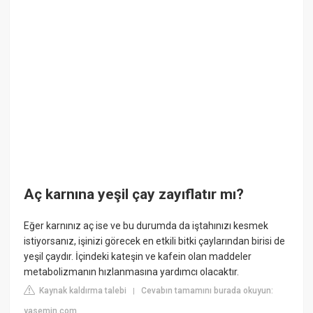
Aç karnına yeşil çay zayıflatır mı?
Eğer karnınız aç ise ve bu durumda da iştahınızı kesmek
istiyorsanız, işinizi görecek en etkili bitki çaylarından birisi de
yeşil çaydır. İçindeki kateşin ve kafein olan maddeler
metabolizmanın hızlanmasına yardımcı olacaktır.
Kaynak kaldırma talebi
Cevabın tamamını burada okuyun:
|
yasemin.com