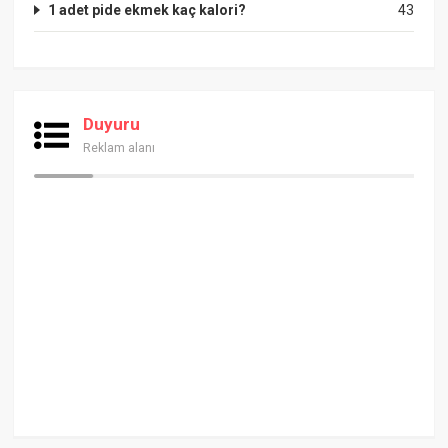
1 adet pide ekmek kaç kalori?
43
Duyuru
Reklam alanı