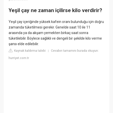
Yeşil çay ne zaman içilirse kilo verdirir?
Yeşil çay içeriğinde yüksek kafein oranı bulunduğu için doğru
zamanda tüketilmesi gerekir. Genelde saat 10 ile 11
arasında ya da akşam yemekten birkaç saat sonra
tüketilebilir. Böylece sağlıklı ve dengeli bir şekilde kilo verme
şansı elde edilebilir.
Kaynak kaldırma talebi
Cevabın tamamını burada okuyun:
|
hurriyet.com.tr