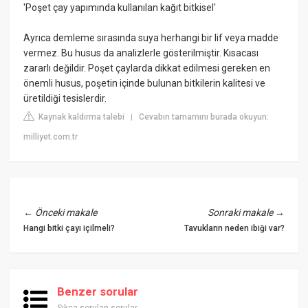
'Poşet çay yapımında kullanılan kağıt bitkisel'
Ayrıca demleme sırasında suya herhangi bir lif veya madde
vermez. Bu husus da analizlerle gösterilmiştir. Kısacası
zararlı değildir. Poşet çaylarda dikkat edilmesi gereken en
önemli husus, poşetin içinde bulunan bitkilerin kalitesi ve
üretildiği tesislerdir.
Kaynak kaldırma talebi
Cevabın tamamını burada okuyun:
|
milliyet.com.tr
←
Önceki makale
Sonraki makale
→
Hangi bitki çayı içilmeli?
Tavukların neden ibiği var?
Benzer sorular
Sıkça sorulan sorular