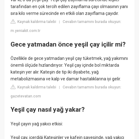
tarafından en çok tercih edilen zayıflama çayı olmasının yanı
sıra kilo verme sürecinde en etkili olan zayıflama çayıdır.
Kaynak kaldırma talebi
Cevabın tamamını burada okuyun:
|
m.yeniakit.com.tr
Gece yatmadan önce yeşil çay içilir mi?
Özellikle de gece yatmadan yeşil çay tüketmek, yağ yakımını
önemli ölçüde hızlandırıyor. Yeşil çay içinde bol miktarda
kateşin yer alır. Kateşin de tip iki diyabete, yağ
metabolizmasına ve kalp ve damar hastalıklarına iyi gelir.
Kaynak kaldırma talebi
Cevabın tamamını burada okuyun:
|
gazetevatan.com
Yeşil çay nasıl yağ yakar?
Yeşil çayın yağ yakıcı etkisi:
Yeşil çay, içerdiği Kateşinler ve kafein sayesinde, yağ yakıcı