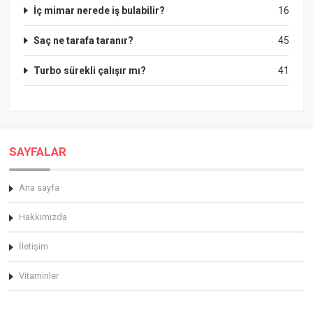
İç mimar nerede iş bulabilir?
16
Saç ne tarafa taranır?
45
Turbo sürekli çalışır mı?
41
SAYFALAR
Ana sayfa
Hakkimizda
İletişim
Vitaminler