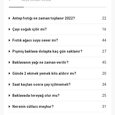
Antep fıstığı ne zaman toplanır 2022?
22
Çayı soğuk içilir mi?
16
Fıstık ağacı suyu sever mi?
44
Pişmiş baklava dolapta kaç gün saklanır?
27
Baklavanın yağı ne zaman verilir?
45
Günde 2 ekmek yemek kilo aldırır mı?
20
Saat kaçtan sonra çay içilmemeli?
34
Baklavada tereyağ olur mu?
25
Nerenin sütlacı meşhur?
31