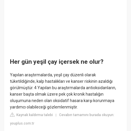
Her gün yeşil çay içersek ne olur?
Yapılan araştırmalarda, yeşil çay düzenli olarak
tüketildiğinde, kalp hastalıkları ve kanser riskinin azaldığı
görülmüştür. 4 Yapılan bu araştırmalarda antioksidanların,
kanser başta olmak üzere pek çok kronik hastalığın
oluşumuna neden olan oksidatif hasara karşı korunmaya
yardımcı olabileceği gözlemlenmiştir.
Kaynak kaldırma talebi
Cevabın tamamını burada okuyun:
|
youplus.com.tr