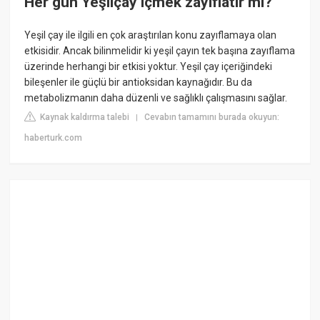
Her gün Yeşilçay içmek zayıflatır mı?
Yeşil çay ile ilgili en çok araştırılan konu zayıflamaya olan
etkisidir. Ancak bilinmelidir ki yeşil çayın tek başına zayıflama
üzerinde herhangi bir etkisi yoktur. Yeşil çay içeriğindeki
bileşenler ile güçlü bir antioksidan kaynağıdır. Bu da
metabolizmanın daha düzenli ve sağlıklı çalışmasını sağlar.
Kaynak kaldırma talebi
Cevabın tamamını burada okuyun:
|
haberturk.com