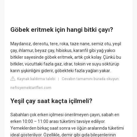
Göbek eritmek için hangi bitki çayı?
Maydanoz, dereotu, tere, roka, taze nane, semiz otu, yeşil
çay, ıhlamur, beyaz çay, hibiskus, karanfil gibi yağ yakıcı
bitkiler sayesinde göbek eritmek, artık çok kolay. Çünkü bu
bitkiler, vücuttaki fazla gaz, idrar, toksin ve suyu söktürüp
karın şişkinliğini giderir, göbekteki fazla yağları yakar.
Kaynak kaldırma talebi
Cevabın tamamını burada okuyun:
|
nefisyemektarifleri.com
Yeşil çay saat kaçta içilmeli?
Sabahları çok erken içilmesi önerilmeyen çayın, sabah en
erken 10:00 – 11:00 arası tüketimi tavsiye ediliyor.
Yemeklerden birkaç saat sonra ve öğün aralarında tüketimi
ideal gösteriliyor. Özellikle, demir gibi gıda bileşenlerinin