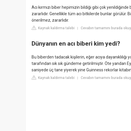
Acı kırmızı biber hepimizin bildiği gibi çok yenildiğind
zararlıdır. Genellikle tüm acı bitkilerde bunlar görülür. 
önerilmez, zararlıdır.
Kaynak kaldırma talebi
Cevabın tamamını burada okuy
|
Dünyanın en acı biberi kim yedi?
Bu biberden tadacak kişilerin, eğer acıya dayanıklılığı
tarafından sık sık gündeme getirilmiştir. Öte yandan Ey
saniyede üç tane yiyerek yine Guinness rekorlar kitabın
Kaynak kaldırma talebi
Cevabın tamamını burada okuyun
|