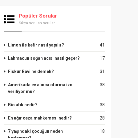
Popüler Sorular
Sıkça sorulan sorular
Limon ile kefir nasıl yapılır?
41
Lahmacun soğan acısı nasıl geçer?
17
Fiskur Ravi ne demek?
31
Amerikada ev alınca oturma izni
38
veriliyor mu?
Bio atık nedir?
38
En ağır ceza mahkemesi nedir?
28
7 yaşındaki çocuğun neden
18