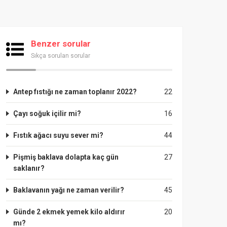
Benzer sorular
Sıkça sorulan sorular
Antep fıstığı ne zaman toplanır 2022?
22
Çayı soğuk içilir mi?
16
Fıstık ağacı suyu sever mi?
44
Pişmiş baklava dolapta kaç gün
27
saklanır?
Baklavanın yağı ne zaman verilir?
45
Günde 2 ekmek yemek kilo aldırır
20
mı?