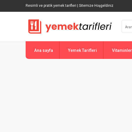
Resimli ve pratik yemek tarifleri | Sitemize Hoşgeldiniz
Ana sayfa
Yemek Tarifleri
Vitaminler