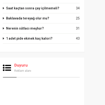
Saat kaçtan sonra çay içilmemeli?
34
Baklavada tereyağ olur mu?
25
Nerenin sütlacı meşhur?
31
1 adet pide ekmek kaç kalori?
43
Duyuru
Reklam alanı