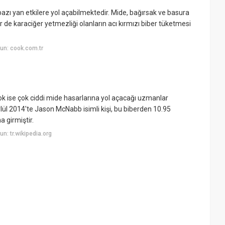
e bazı yan etkilere yol açabilmektedir. Mide, bağırsak ve basura
Bir de karaciğer yetmezliği olanların acı kırmızı biber tüketmesi
un: cook.com.tr
 yok ise çok ciddi mide hasarlarına yol açacağı uzmanlar
lül 2014'te Jason McNabb isimli kişi, bu biberden 10.95
a girmiştir.
: tr.wikipedia.org