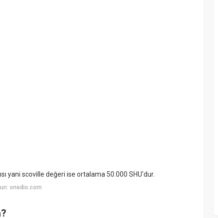
sı yani scoville değeri ise ortalama 50.000 SHU'dur.
un: onedio.com
a?