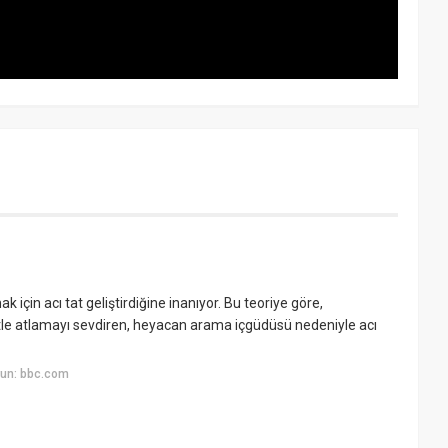
 için acı tat geliştirdiğine inanıyor. Bu teoriye göre,
tle atlamayı sevdiren, heyacan arama içgüdüsü nedeniyle acı
yun: bbc.com