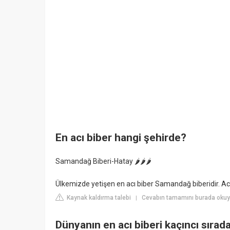
En acı biber hangi şehirde?
Samandağ Biberi-Hatay 🌶️🌶️🌶️
Ülkemizde yetişen en acı biber Samandağ biberidir. Acı
Kaynak kaldırma talebi
Cevabın tamamını burada okuy
|
Dünyanın en acı biberi kaçıncı sırad