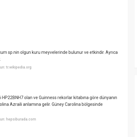
sicum sp.nin olgun kuru meyvelerinde bulunur ve etkindir. Ayrıca
.
: tr.wikipedia.org
smi HP22BNH7 olan ve Guinness rekorlar kitabına göre dünyanın
olina Azraili anlamına gelir. Güney Carolina bölgesinde
yun: hepsiburada.com