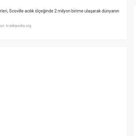
eri, Scoville acılık ölçeğinde 2 milyon birime ulaşarak dünyanın
: tr.wikipedia.org