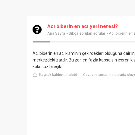
Acı biberin en acı yeri neresi?
Ana Sayfa
»
Sıkça sorulan sorular
» Acı biberin en a
Acı biberin en acı kısmının çekirdekleri olduğuna dair in
merkezdeki zardır. Bu zar, en fazla kapsaisin içeren kısı
kokusuz bileşiktir.
Kaynak kaldırma talebi
Cevabın tamamını burada okuy
|