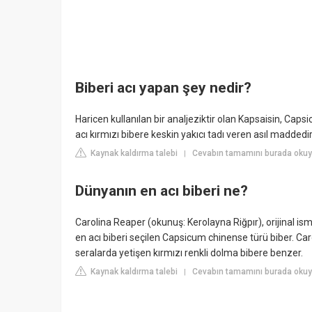
Biberi acı yapan şey nedir?
Haricen kullanılan bir analjeziktir olan Kapsaisin, Cap
acı kırmızı bibere keskin yakıcı tadı veren asıl maddedir
Kaynak kaldırma talebi
Cevabın tamamını burada okuyun
|
Dünyanın en acı biberi ne?
Carolina Reaper (okunuş: Kerolayna Riğpır), orijinal i
en acı biberi seçilen Capsicum chinense türü biber. Car
seralarda yetişen kırmızı renkli dolma bibere benzer.
Kaynak kaldırma talebi
Cevabın tamamını burada oku
|