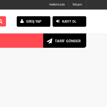
Hakkımızda
İletişim
GİRİŞ YAP
KAYIT OL
TARİF GÖNDER