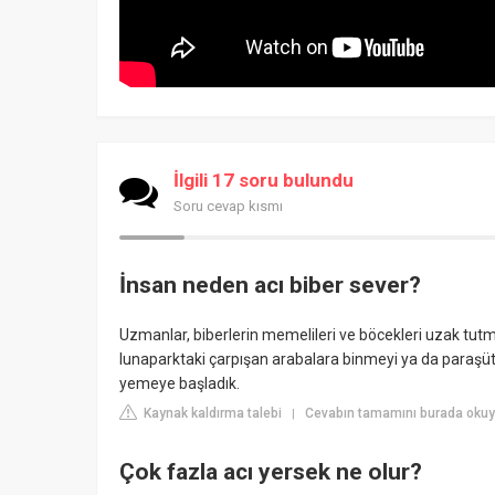
İlgili 17 soru bulundu
Soru cevap kısmı
İnsan neden acı biber sever?
Uzmanlar, biberlerin memelileri ve böcekleri uzak tutmak
lunaparktaki çarpışan arabalara binmeyi ya da paraşü
yemeye başladık.
Kaynak kaldırma talebi
Cevabın tamamını burada oku
|
Çok fazla acı yersek ne olur?