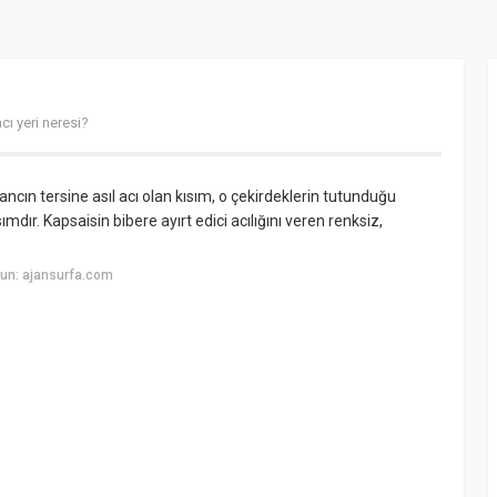
cı yeri neresi?
ancın tersine asıl acı olan kısım, o çekirdeklerin tutunduğu
mdır. Kapsaisin bibere ayırt edici acılığını veren renksiz,
un: ajansurfa.com