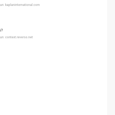
un: kaplaninternational.com
i?
n: context.reverso.net