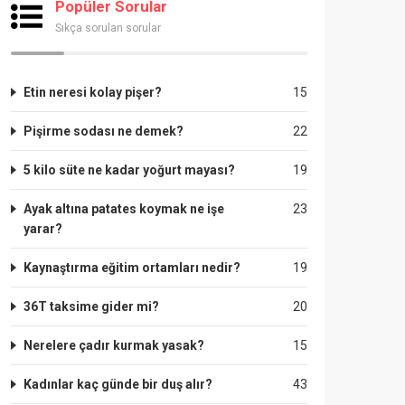
Popüler Sorular
Sıkça sorulan sorular
Etin neresi kolay pişer?
15
Pişirme sodası ne demek?
22
5 kilo süte ne kadar yoğurt mayası?
19
Ayak altına patates koymak ne işe
23
yarar?
Kaynaştırma eğitim ortamları nedir?
19
36T taksime gider mi?
20
Nerelere çadır kurmak yasak?
15
Kadınlar kaç günde bir duş alır?
43