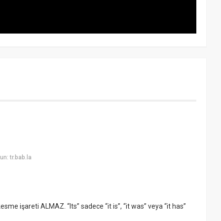
n: tr.bab.la
, kesme işareti ALMAZ. “Its” sadece “it is”, “it was” veya “it has”