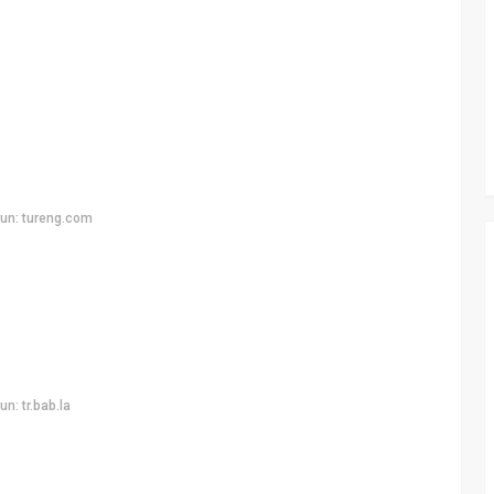
un: tureng.com
n: tr.bab.la