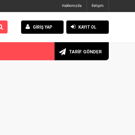
Hakkımızda
İletişim
GİRİŞ YAP
KAYIT OL
TARİF GÖNDER