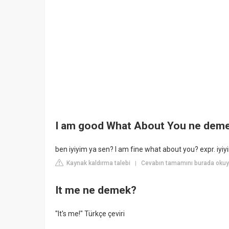
I am good What About You ne dem
ben iyiyim ya sen? I am fine what about you? expr. iyiy
Kaynak kaldırma talebi
Cevabın tamamını burada okuy
|
It me ne demek?
"It's me!" Türkçe çeviri