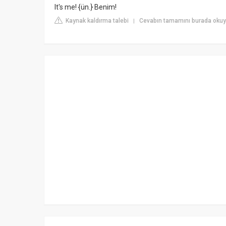
It's me! {ün.} Benim!
Kaynak kaldırma talebi
Cevabın tamamını burada okuyu
|