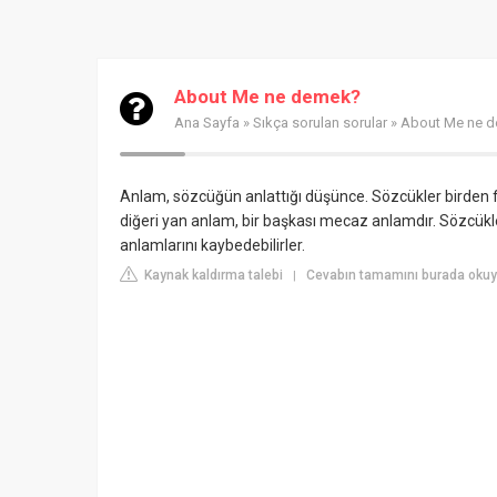
About Me ne demek?
Ana Sayfa
»
Sıkça sorulan sorular
» About Me ne 
Anlam, sözcüğün anlattığı düşünce. Sözcükler birden f
diğeri yan anlam, bir başkası mecaz anlamdır. Sözcükl
anlamlarını kaybedebilirler.
Kaynak kaldırma talebi
Cevabın tamamını burada okuyun
|