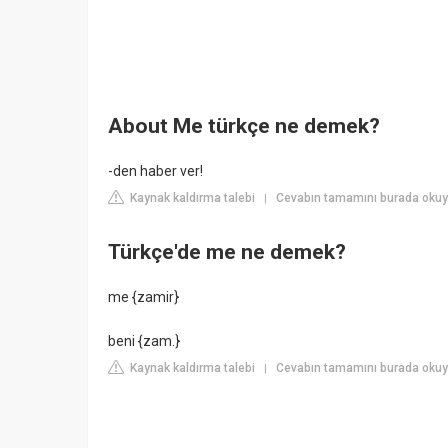
About Me türkçe ne demek?
-den haber ver!
Kaynak kaldırma talebi
Cevabın tamamını burada okuy
|
Türkçe'de me ne demek?
me {zamir}
beni {zam.}
Kaynak kaldırma talebi
Cevabın tamamını burada okuyu
|