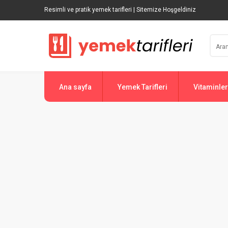
Resimli ve pratik yemek tarifleri | Sitemize Hoşgeldiniz
Ana sayfa
Yemek Tarifleri
Vitaminler