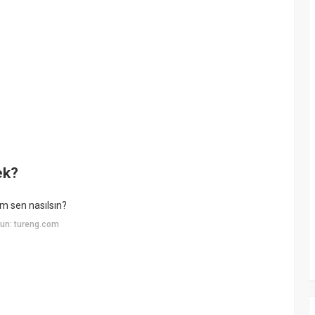
ek?
im sen nasılsın?
un: tureng.com