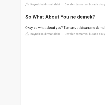
Kaynak kaldırma talebi
Cevabın tamamını burada okuy
|
So What About You ne demek?
Okay, so what about you? Tamam, peki sana ne demel
Kaynak kaldırma talebi
Cevabın tamamını burada okuyu
|