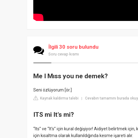
İlgili 30 soru bulundu
Soru cevap kısmı
Me I Mıss you ne demek?
Seni özlüyorum [ör.]
Kaynak kaldırma talebi
Cevabın tamamını burada okuyu
|
ITS mi It's mi?
“Its” ve “It's” için kural değişiyor! Aidiyet belirtmek için
için kısaltma olarak kullanıldığında kesme işareti alır.