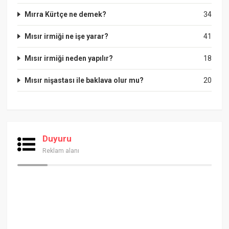
Mırra Kürtçe ne demek?
34
Mısır irmiği ne işe yarar?
41
Mısır irmiği neden yapılır?
18
Mısır nişastası ile baklava olur mu?
20
Duyuru
Reklam alanı