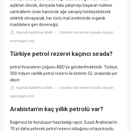
açlıktan ölecek, dünyada hala çalışmayı başaran nükleer
santrallerin civarı haricinde ağır sanayiyi besleyebilecek
elektrik olmayacak, her türlü mal üretiminde organik
maddelere geri döneceğiz.
Kaynak kaldırma talebi
Cevabın tamamını burada okuyun:
|
evrimagaci.org
Türkiye petrol rezervi kaçıncı sırada?
petrol ihracatının çoğunu ABD'ye gönderilmektedir. Türkiye,
300 milyon varillik petrol rezervi ile listenin 52. sırasında yer
alıyor.
Kaynak kaldırma talebi
Cevabın tamamını burada okuyun:
|
egezegen.com
Arabistan'ın kaç yıllık petrolü var?
Bağımsız bir kuruluşun hazırladığı rapor, Suudi Arabistan'ın
70 yıl daha yetecek petrol rezervi olduğunu ortaya koydu.