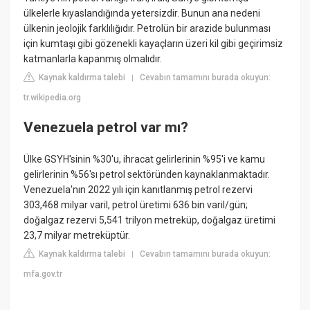
ülkelerle kıyaslandığında yetersizdir. Bunun ana nedeni
ülkenin jeolojik farklılığıdır. Petrolün bir arazide bulunması
için kumtaşı gibi gözenekli kayaçların üzeri kil gibi geçirimsiz
katmanlarla kapanmış olmalıdır.
Kaynak kaldırma talebi
Cevabın tamamını burada okuyun:
|
tr.wikipedia.org
Venezuela petrol var mı?
Ülke GSYH'sinin %30'u, ihracat gelirlerinin %95'i ve kamu
gelirlerinin %56'sı petrol sektöründen kaynaklanmaktadır.
Venezuela'nın 2022 yılı için kanıtlanmış petrol rezervi
303,468 milyar varil, petrol üretimi 636 bin varil/gün;
doğalgaz rezervi 5,541 trilyon metreküp, doğalgaz üretimi
23,7 milyar metreküptür.
Kaynak kaldırma talebi
Cevabın tamamını burada okuyun:
|
mfa.gov.tr