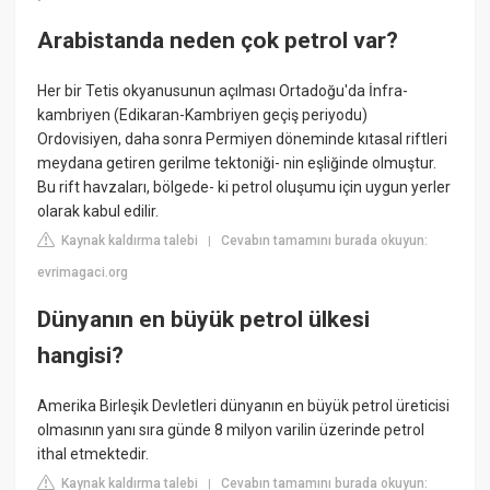
Arabistanda neden çok petrol var?
Her bir Tetis okyanusunun açılması Ortadoğu'da İnfra-
kambriyen (Edikaran-Kambriyen geçiş periyodu)
Ordovisiyen, daha sonra Permiyen döneminde kıtasal riftleri
meydana getiren gerilme tektoniği- nin eşliğinde olmuştur.
Bu rift havzaları, bölgede- ki petrol oluşumu için uygun yerler
olarak kabul edilir.
Kaynak kaldırma talebi
Cevabın tamamını burada okuyun:
|
evrimagaci.org
Dünyanın en büyük petrol ülkesi
hangisi?
Amerika Birleşik Devletleri dünyanın en büyük petrol üreticisi
olmasının yanı sıra günde 8 milyon varilin üzerinde petrol
ithal etmektedir.
Kaynak kaldırma talebi
Cevabın tamamını burada okuyun:
|