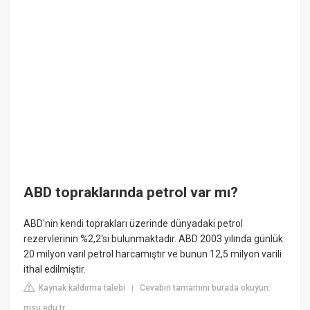
ABD topraklarında petrol var mı?
ABD'nin kendi toprakları üzerinde dünyadaki petrol
rezervlerinin %2,2'si bulunmaktadır. ABD 2003 yılında günlük
20 milyon varil petrol harcamıştır ve bunun 12,5 milyon varili
ithal edilmiştir.
Kaynak kaldırma talebi
Cevabın tamamını burada okuyun:
|
msu.edu.tr