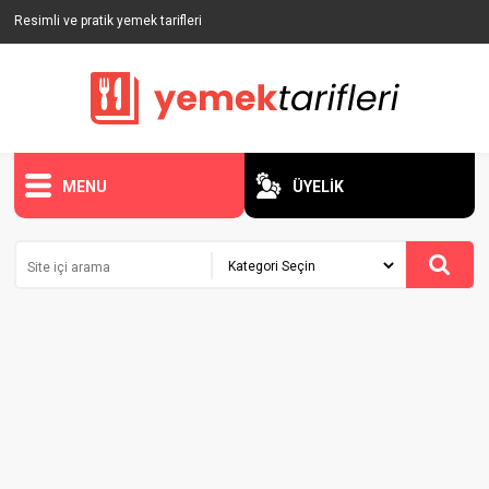
Resimli ve pratik yemek tarifleri
MENU
ÜYELİK