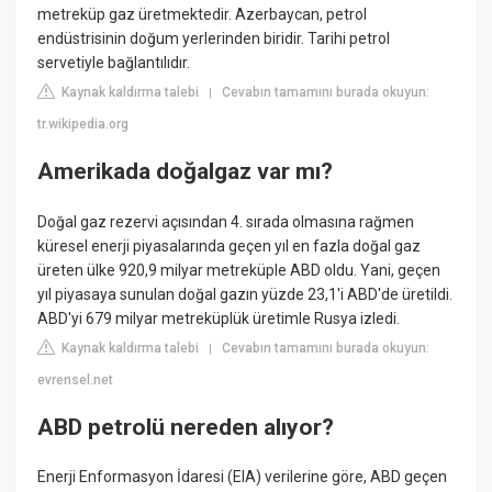
metreküp gaz üretmektedir. Azerbaycan, petrol
endüstrisinin doğum yerlerinden biridir. Tarihi petrol
servetiyle bağlantılıdır.
Kaynak kaldırma talebi
Cevabın tamamını burada okuyun:
|
tr.wikipedia.org
Amerikada doğalgaz var mı?
Doğal gaz rezervi açısından 4. sırada olmasına rağmen
küresel enerji piyasalarında geçen yıl en fazla doğal gaz
üreten ülke 920,9 milyar metreküple ABD oldu. Yani, geçen
yıl piyasaya sunulan doğal gazın yüzde 23,1'i ABD'de üretildi.
ABD'yi 679 milyar metreküplük üretimle Rusya izledi.
Kaynak kaldırma talebi
Cevabın tamamını burada okuyun:
|
evrensel.net
ABD petrolü nereden alıyor?
Enerji Enformasyon İdaresi (EIA) verilerine göre, ABD geçen