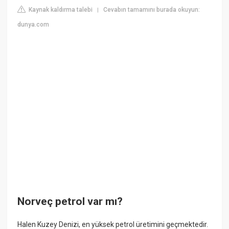
Kaynak kaldırma talebi
Cevabın tamamını burada okuyun:
|
dunya.com
Norveç petrol var mı?
Halen Kuzey Denizi, en yüksek petrol üretimini geçmektedir.