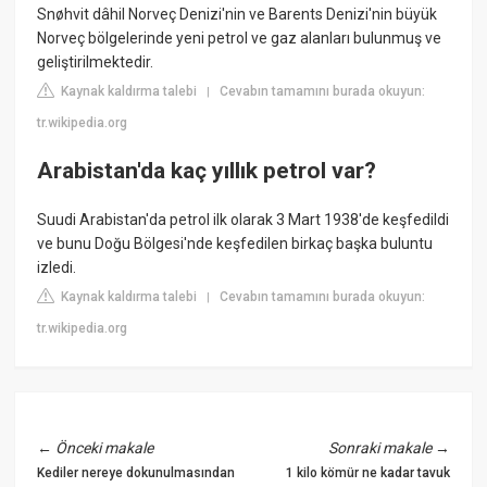
Snøhvit dâhil Norveç Denizi'nin ve Barents Denizi'nin büyük
Norveç bölgelerinde yeni petrol ve gaz alanları bulunmuş ve
geliştirilmektedir.
Kaynak kaldırma talebi
Cevabın tamamını burada okuyun:
|
tr.wikipedia.org
Arabistan'da kaç yıllık petrol var?
Suudi Arabistan'da petrol ilk olarak 3 Mart 1938'de keşfedildi
ve bunu Doğu Bölgesi'nde keşfedilen birkaç başka buluntu
izledi.
Kaynak kaldırma talebi
Cevabın tamamını burada okuyun:
|
tr.wikipedia.org
←
Önceki makale
Sonraki makale
→
Kediler nereye dokunulmasından
1 kilo kömür ne kadar tavuk