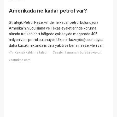
Amerikada ne kadar petrol var?
Stratejik Petrol Rezervi'nde ne kadar petrol bulunuyor?
Amerika'nın Louisiana ve Texas eyaletlerinde koruma
altında tutulan dört bölgede çok sayıda mağarada 405
milyon varil petrol bulunuyor. Ülkenin kuzeydoğusundaysa
daha küçük miktarda ısıtma yakıtı ve benzin rezervleri var.
Kaynak kaldırma talebi
Cevabın tamamını burada okuyun:
|
voaturkce.com