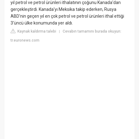
yıl petrol ve petrol ürünleri ithalatının çoğunu Kanada'dan
gerçekleştirdi. Kanada'yı Meksika takip ederken, Rusya
ABD'nin geçen yıl en çok petrol ve petrol ürünleri ithal ettiği
3'üncü ülke konumunda yer aldı.
Kaynak kaldırma talebi
Cevabın tamamını burada okuyun:
|
tr.euronews.com