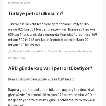
tr.euronews.com
Türkiye petrol ülkesi mi?
Türkiye'nin mevcut tespitlere göre toplam 1 milyar 205
milyar 926 bin 331 ton petrol rezervi var. Bunun 239 milyon
639 bin 1 tonu üretilebilir durumda. Kümülatif üretim ise 169
milyon 829 in 912 ton, kalan üretebilir petrol miktarı 70
milyon 829 bin 89 ton.
Kaynak kaldırma talebi
Cevabın tamamını burada okuyun:
|
trthaber.com
ABD günde kaç varil petrol tüketiyor?
Dünyadaki petrolün yüzde 20'sini ABD tüketti
Rapora göre, küresel petrol tüketimi geçen yıl bir önceki yıla
göre yüzde 0,9 artarak 98 milyon 272 bin varile çıktı. ABD'de
ise geçen yıl petrol tüketimi günlük ortalama 19 milyon 400
bin varil oldu.