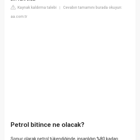
Kaynak kaldırma talebi
Cevabın tamamını burada okuyun:
|
aa.com.tr
Petrol bitince ne olacak?
Sonuç olarak petrol tükendiğinde, insanlığın %80 kadarı