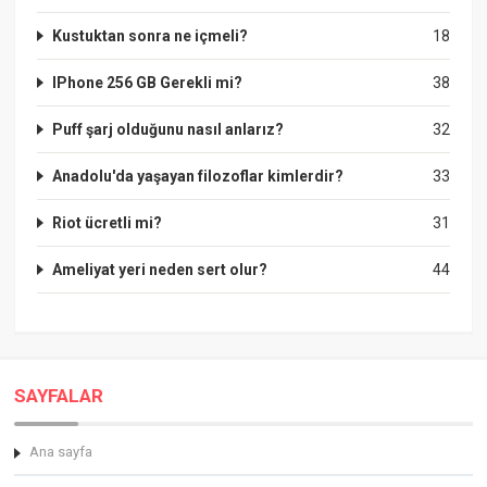
Kustuktan sonra ne içmeli?
18
IPhone 256 GB Gerekli mi?
38
Puff şarj olduğunu nasıl anlarız?
32
Anadolu'da yaşayan filozoflar kimlerdir?
33
Riot ücretli mi?
31
Ameliyat yeri neden sert olur?
44
SAYFALAR
Ana sayfa