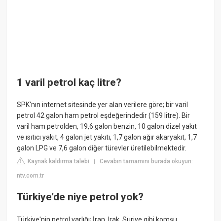
1 varil petrol kaç litre?
SPK'nın internet sitesinde yer alan verilere göre; bir varil
petrol 42 galon ham petrol eşdeğerindedir (159 litre). Bir
varil ham petrolden, 19,6 galon benzin, 10 galon dizel yakıt
ve ısıtıcı yakıt, 4 galon jet yakıtı, 1,7 galon ağır akaryakıt, 1,7
galon LPG ve 7,6 galon diğer türevler üretilebilmektedir.
Kaynak kaldırma talebi
Cevabın tamamını burada okuyun:
|
ntv.com.tr
Türkiye'de niye petrol yok?
Türkiye'nin petrol varlığı; İran, Irak, Suriye gibi komşu