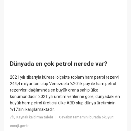
Dünyada en çok petrol nerede var?
2021 yılı itibarıyla küresel ölçekte toplam ham petrol rezervi
244,4 milyar ton olup Venezuela %20'lik pay ile ham petrol
rezervleri dağılımında en büyük orana sahip ülke
konumundadır. 2021 yılı üretim verilerine göre, dünyadaki en
büyük ham petrol üreticisi ülke ABD olup dünya üretiminin
%17'sini karşılamaktadır.
Kaynak kaldırma talebi
Cevabın tamamını burada okuyun:
|
enerji.gov.tr