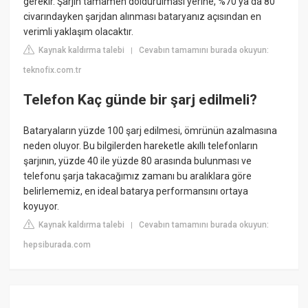
gerekir. Şarjın tamamen doldurulması yerine, %70 ya da 80
civarındayken şarjdan alınması bataryanız açısından en
verimli yaklaşım olacaktır.
Kaynak kaldırma talebi
Cevabın tamamını burada okuyun:
|
teknofix.com.tr
Telefon Kaç günde bir şarj edilmeli?
Bataryaların yüzde 100 şarj edilmesi, ömrünün azalmasına
neden oluyor. Bu bilgilerden hareketle akıllı telefonların
şarjının, yüzde 40 ile yüzde 80 arasında bulunması ve
telefonu şarja takacağımız zamanı bu aralıklara göre
belirlememiz, en ideal batarya performansını ortaya
koyuyor.
Kaynak kaldırma talebi
Cevabın tamamını burada okuyun:
|
hepsiburada.com