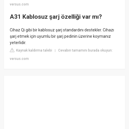
versus.com
A31 Kablosuz şarj özelliği var mı?
Cihaz Qi gibi bir kablosuz şarj standardını destekler. Cihazı
şarj etmek için uyumlu bir şarj pedinin üzerine koymanız
yeterlidir.
Kaynak kaldırma talebi
Cevabın tamamını burada okuyun:
|
versus.com