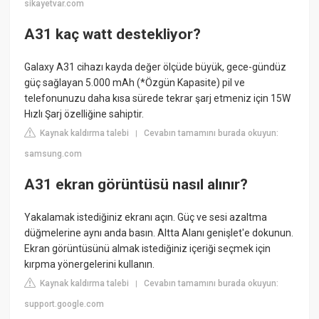
sikayetvar.com
A31 kaç watt destekliyor?
Galaxy A31 cihazı kayda değer ölçüde büyük, gece-gündüz
güç sağlayan 5.000 mAh (*Özgün Kapasite) pil ve
telefonunuzu daha kısa sürede tekrar şarj etmeniz için 15W
Hızlı Şarj özelliğine sahiptir.
Kaynak kaldırma talebi
Cevabın tamamını burada okuyun:
|
samsung.com
A31 ekran görüntüsü nasıl alınır?
Yakalamak istediğiniz ekranı açın. Güç ve sesi azaltma
düğmelerine aynı anda basın. Altta Alanı genişlet'e dokunun.
Ekran görüntüsünü almak istediğiniz içeriği seçmek için
kırpma yönergelerini kullanın.
Kaynak kaldırma talebi
Cevabın tamamını burada okuyun:
|
support.google.com