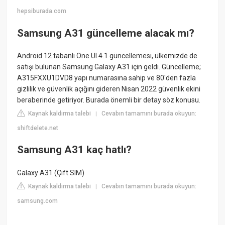
hepsiburada.com
Samsung A31 güncelleme alacak mı?
Android 12 tabanlı One UI 4.1 güncellemesi, ülkemizde de
satışı bulunan Samsung Galaxy A31 için geldi. Güncelleme;
A315FXXU1DVD8 yapı numarasına sahip ve 80'den fazla
gizlilik ve güvenlik açığını gideren Nisan 2022 güvenlik ekini
beraberinde getiriyor. Burada önemli bir detay söz konusu.
Kaynak kaldırma talebi
Cevabın tamamını burada okuyun:
|
shiftdelete.net
Samsung A31 kaç hatlı?
Galaxy A31 (Çift SIM)
Kaynak kaldırma talebi
Cevabın tamamını burada okuyun:
|
samsung.com