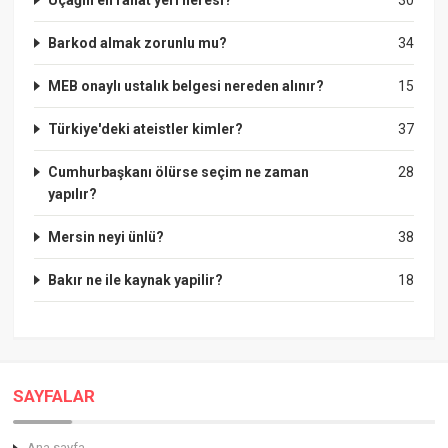
Uçağın en rahat yeri neresi?
30
Barkod almak zorunlu mu?
34
MEB onaylı ustalık belgesi nereden alınır?
15
Türkiye'deki ateistler kimler?
37
Cumhurbaşkanı ölürse seçim ne zaman
28
yapılır?
Mersin neyi ünlü?
38
Bakır ne ile kaynak yapilir?
18
SAYFALAR
Ana sayfa