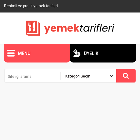
Resimli ve pratik yemek tarifleri
MENU
ÜYELİK