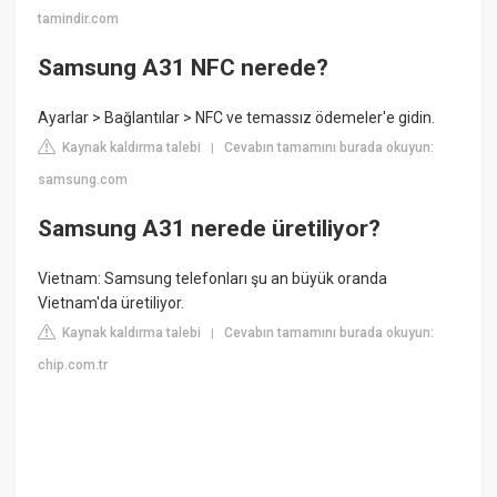
tamindir.com
Samsung A31 NFC nerede?
Ayarlar > Bağlantılar > NFC ve temassız ödemeler'e gidin.
Kaynak kaldırma talebi
Cevabın tamamını burada okuyun:
|
samsung.com
Samsung A31 nerede üretiliyor?
Vietnam: Samsung telefonları şu an büyük oranda
Vietnam'da üretiliyor.
Kaynak kaldırma talebi
Cevabın tamamını burada okuyun:
|
chip.com.tr