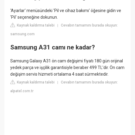
'Ayarlar' menüsündeki 'Pil ve cihaz bakımı' öğesine gidin ve
'Pil' seçeneğine dokunun.
Kaynak kaldırma talebi
Cevabın tamamını burada okuyun:
|
samsung.com
Samsung A31 camı ne kadar?
Samsung Galaxy A31 ön cam değişimi fiyatı 180 gün orijinal
yedek parça ve işçilik garantisiyle beraber 499 TL'dir. Ön cam
değişim servis hizmeti ortalama 4 saat sürmektedir.
Kaynak kaldırma talebi
Cevabın tamamını burada okuyun:
|
alpatel.com.tr