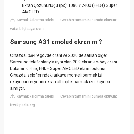
Ekran Çözünürlüğü (px): 1080 x 2400 (FHD+) Super
AMOLED.
Kaynak kaldırma talebi
Cevabın tamamını burada okuyun:
|
vatanbilgisayar.com
Samsung A31 amoled ekran mı?
Cihazda; %84.9 gövde oranı ve 2020'de satılan diğer
Samsung telefonlarıyla aynı olan 20:9 ekran en-boy oranı
bulunan 6.4 inç FHD+ Super AMOLED ekran bulunur.
Cihazda, seleflerindeki arkaya monteli parmak izi
okuyucunun yerini ekran altı optik parmak izi okuyucu
almıştır.
Kaynak kaldırma talebi
Cevabın tamamını burada okuyun:
|
tr.wikipedia.org