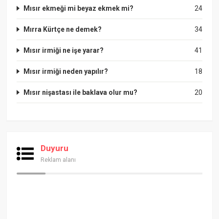
Mısır ekmeği mi beyaz ekmek mi?
24
Mırra Kürtçe ne demek?
34
Mısır irmiği ne işe yarar?
41
Mısır irmiği neden yapılır?
18
Mısır nişastası ile baklava olur mu?
20
Duyuru
Reklam alanı