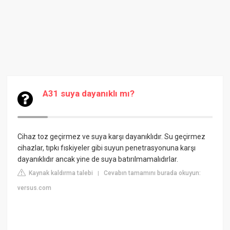
A31 suya dayanıklı mı?
Cihaz toz geçirmez ve suya karşı dayanıklıdır. Su geçirmez
cihazlar, tıpkı fıskiyeler gibi suyun penetrasyonuna karşı
dayanıklıdır ancak yine de suya batırılmamalıdırlar.
Kaynak kaldırma talebi
Cevabın tamamını burada okuyun:
|
versus.com