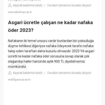
Kaynak kaldırma talebi
Cevabın tamamını burada okuyun:
|
mervekolman.av.tr
Asgari ücretle çalışan ne kadar nafaka
öder 2023?
Nafakanın iki temel unsuru vardır bunlardan biri yoksulluğa
düşme tehlikesi diğeriyse nafaka ödeyecek tarafın nafaka
talep eden taraftan daha kusurlu olmasıdır. 2023 Yılı asgari
ücretli ne kadar nafaka öder sorusuna cevap olarak çok
olağandışı haller haricinde aylık 900 TL diyebilmemiz
mümkündür.
Kaynak kaldırma talebi
Cevabın tamamını burada okuyun:
|
melihpancar.av.tr