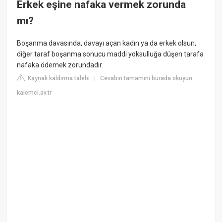
Erkek eşine nafaka vermek zorunda
mı?
Boşanma davasında, davayı açan kadın ya da erkek olsun,
diğer taraf boşanma sonucu maddi yoksulluğa düşen tarafa
nafaka ödemek zorundadır.
Kaynak kaldırma talebi
Cevabın tamamını burada okuyun:
|
kalemci.av.tr