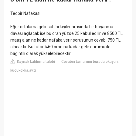
Tedbir Nafakası
Eğer ortalama gelir sahibi kişiler arasında bir boşanma
davası açılacak ise bu oran yüzde 25 kabul edilir ve 8500 TL
maaş alan ne kadar nafaka verir sorusunun cevabı 750 TL
olacaktır. Bu tutar %60 oranına kadar gelir durumu ile
bağıntılı olarak yükselebilecektir.
Kaynak kaldırma talebi
Cevabın tamamını burada okuyun:
|
kucukokka.av.tr