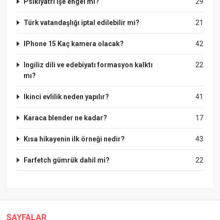
Psikiyatri işe engel mi?
29
Türk vatandaşlığı iptal edilebilir mi?
21
IPhone 15 Kaç kamera olacak?
42
Ingiliz dili ve edebiyatı formasyon kalktı
22
mı?
Ikinci evlilik neden yapılır?
41
Karaca blender ne kadar?
17
Kısa hikayenin ilk örneği nedir?
43
Farfetch gümrük dahil mi?
22
SAYFALAR