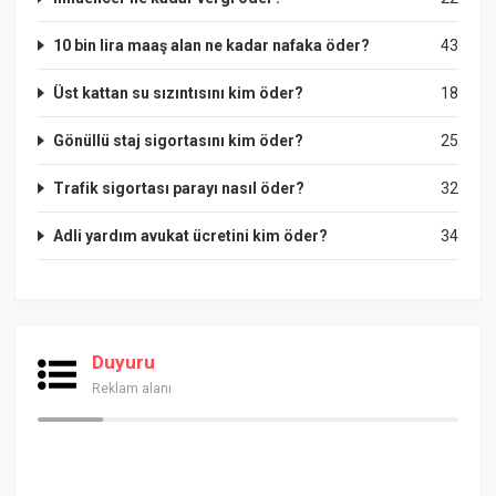
10 bin lira maaş alan ne kadar nafaka öder?
43
Üst kattan su sızıntısını kim öder?
18
Gönüllü staj sigortasını kim öder?
25
Trafik sigortası parayı nasıl öder?
32
Adli yardım avukat ücretini kim öder?
34
Duyuru
Reklam alanı