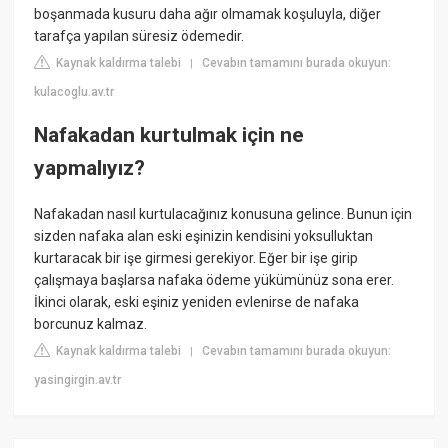
boşanmada kusuru daha ağır olmamak koşuluyla, diğer
tarafça yapılan süresiz ödemedir.
Kaynak kaldırma talebi
Cevabın tamamını burada okuyun:
|
kulacoglu.av.tr
Nafakadan kurtulmak için ne
yapmalıyız?
Nafakadan nasıl kurtulacağınız konusuna gelince. Bunun için
sizden nafaka alan eski eşinizin kendisini yoksulluktan
kurtaracak bir işe girmesi gerekiyor. Eğer bir işe girip
çalışmaya başlarsa nafaka ödeme yükümünüz sona erer.
İkinci olarak, eski eşiniz yeniden evlenirse de nafaka
borcunuz kalmaz.
Kaynak kaldırma talebi
Cevabın tamamını burada okuyun:
|
yasingirgin.av.tr