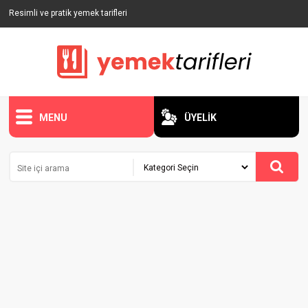
Resimli ve pratik yemek tarifleri
MENU
ÜYELİK