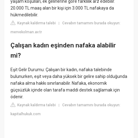
yaşam koşulları, ek gelirlerine göre farklılık arz edebilir.
20.000 TL maaş alan bir kişi için 3.000 TL nafakaya da
hükmedilebilir.
Kaynak kaldırma talebi
Cevabın tamamını burada okuyun:
|
mervekolman.av.tr
Çalışan kadın eşinden nafaka alabilir
mi?
Eşit Gelir Durumu: Çalışan bir kadın, nafaka talebinde
bulunurken, eşit veya daha yüksek bir gelire sahip olduğunda
nafaka alma hakkı sınırlanabilir. Nafaka, ekonomik
güçsüzlük içinde olan tarafa maddi destek sağlamak için
ödenir.
Kaynak kaldırma talebi
Cevabın tamamını burada okuyun:
|
kapitalhukuk.com