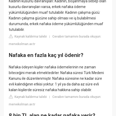
Kadının kusurlu davranışları: Kadının, boşanmaya sebep olan
kusurlu davranışları varsa, erkek nafaka ödeme
yükümlülüğünden muaf tutulabilir. Kadının çalışma gücü:
Kadının çalışma gücüne sahip olması ve iş bulabilmesi
durumunda, erkek nafaka ödeme yükümlülüğünden muaf
tutulabilir.
Kaynak kaldırma talebi
Cevabın tamamını burada okuyun:
|
mervekolman.av.tr
Nafaka en fazla kaç yıl ödenir?
Nafaka ödeyen kişiler nafaka ödemelerinin ne zaman
biteceğini merak etmektedirler. Nafaka süresi Türk Medeni
Kanunu ile düzenlenmiştir. Nafaka süresine ne kadar süre
evli kalındığının etkisi yoktur. 1 yıl ya da daha az süre evli
kalan kişilerde süresiz nafaka hakkına sahip olabilir.
Kaynak kaldırma talebi
Cevabın tamamını burada okuyun:
|
mervekolman.av.tr
8 bin TL alan ne kadar nafaka verir?