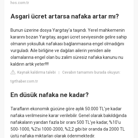
hos.com.tr
Asgari ücret artarsa nafaka artar mı?
Bunun üzerine dosya Yargıtay'a taşındı. Yerel mahkemenin
kararını bozan Yargıtay, asgari ücret seviyesinde gelire sahip
olmanın yoksulluk nafakası bağlanmasına engel olmadığını
vurguladı. Aile birliğine ve dağılan ailerin yeniden aile
olamalarına engel olan bu zalim süresiz nafaka kanunu nu
kaldırın artık yeter!!!!
Kaynak kaldırma talebi
Cevabın tamamını burada okuyun:
|
tgrthaber.com.tr
En düsük nafaka ne kadar?
Tarafların ekonomik gücüne göre aylık 50.000 TL'ye kadar
nafaka verilmesine karar verilebilir. Genel olarak bakıldığında
nafakaların yarıdan fazla bir oranı 500 TL'ye kadar, %10'u
500-1000, %2'si 1000-2000, %2,2 gibi bir oranda da 2000 TL
üstü nafaka miktarları olarak ödenmektedir.