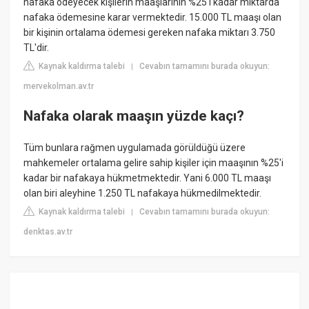
nafaka ödeyecek kişilerin maaşlarının %25'i kadar miktarda
nafaka ödemesine karar vermektedir. 15.000 TL maaşı olan
bir kişinin ortalama ödemesi gereken nafaka miktarı 3.750
TL'dir.
Kaynak kaldırma talebi
Cevabın tamamını burada okuyun:
|
mervekolman.av.tr
Nafaka olarak maaşın yüzde kaçı?
Tüm bunlara rağmen uygulamada görüldüğü üzere
mahkemeler ortalama gelire sahip kişiler için maaşının %25'i
kadar bir nafakaya hükmetmektedir. Yani 6.000 TL maaşı
olan biri aleyhine 1.250 TL nafakaya hükmedilmektedir.
Kaynak kaldırma talebi
Cevabın tamamını burada okuyun:
|
denktas.av.tr