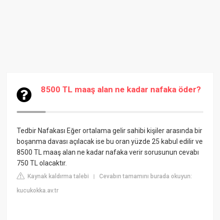
8500 TL maaş alan ne kadar nafaka öder?
Tedbir Nafakası
Eğer ortalama gelir sahibi kişiler arasında bir
boşanma davası açılacak ise bu oran yüzde 25 kabul edilir ve
8500 TL maaş alan ne kadar nafaka verir sorusunun cevabı
750 TL olacaktır.
Kaynak kaldırma talebi
Cevabın tamamını burada okuyun:
|
kucukokka.av.tr