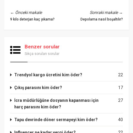
←
Önceki makale
Sonraki makale
→
9 kilo deterjan kaç yıkama?
Depolama nasıl boşaltılır?
Benzer sorular
Sıkça sorulan sorular
Trendyol kargo ücretini kim öder?
22
Çıkış parasını kim öder?
17
İcra müdürlüğüne dosyanın kapanması için
27
harç parasını kim öder?
Tapu devrinde döner sermayeyi kim öder?
40
Influencer ne kadar vergi öder?
22