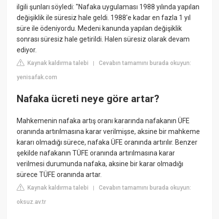
ilgili şunları söyledi: "Nafaka uygulaması 1988 yılında yapılan
değişiklik ile süresiz hale geldi. 1988'e kadar en fazla 1 yıl
süre ile ödeniyordu. Medeni kanunda yapılan değişiklik
sonrası süresiz hale getirildi. Halen süresiz olarak devam
ediyor.
Kaynak kaldırma talebi
Cevabın tamamını burada okuyun:
|
yenisafak.com
Nafaka ücreti neye göre artar?
Mahkemenin nafaka artış oranı kararında nafakanın ÜFE
oranında artırılmasına karar verilmişse, aksine bir mahkeme
kararı olmadığı sürece, nafaka ÜFE oranında artırılır. Benzer
şekilde nafakanın TÜFE oranında artırılmasına karar
verilmesi durumunda nafaka, aksine bir karar olmadığı
sürece TÜFE oranında artar.
Kaynak kaldırma talebi
Cevabın tamamını burada okuyun:
|
oksuz.av.tr