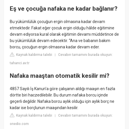
Eş ve çocuğa nafaka ne kadar bağlanır?
Bu yükümlülük çocuğun ergin olmasına kadar devam
etmektedir. Fakat eğer çocuk ergin olduğu hâlde eğitimine
devam ediyorsa kural olarak eğitimin devamı müddetince de
bu yükümlülük devam edecektir. “Ana ve babanın bakım
borcu, çocuğun ergin olmasına kadar devam eder.
Kaynak kaldırma talebi
Cevabın tamamını burada okuyun:
|
tahanci.av.tr
Nafaka maaştan otomatik kesilir mi?
4857 Sayılı İş Kanun'a göre çalışanın aldığı maaşın en fazla
dörtte biri haczedilebilir. Bu durum nafaka borcu içinde
geçerli değildir. Nafaka borcu aylık olduğu için aylık borç ne
kadar ise borçlunun maaşından kesilir.
Kaynak kaldırma talebi
Cevabın tamamını burada okuyun:
|
onedio.com