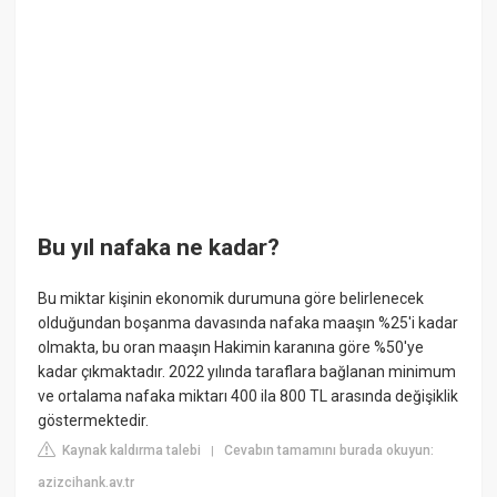
Bu yıl nafaka ne kadar?
Bu miktar kişinin ekonomik durumuna göre belirlenecek
olduğundan boşanma davasında nafaka maaşın %25'i kadar
olmakta, bu oran maaşın Hakimin karanına göre %50'ye
kadar çıkmaktadır. 2022 yılında taraflara bağlanan minimum
ve ortalama nafaka miktarı 400 ila 800 TL arasında değişiklik
göstermektedir.
Kaynak kaldırma talebi
Cevabın tamamını burada okuyun:
|
azizcihank.av.tr