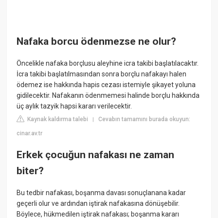
Nafaka borcu ödenmezse ne olur?
Öncelikle nafaka borçlusu aleyhine icra takibi başlatılacaktır.
İcra takibi başlatılmasından sonra borçlu nafakayı halen
ödemez ise hakkında hapis cezası istemiyle şikayet yoluna
gidilecektir. Nafakanın ödenmemesi halinde borçlu hakkında
üç aylık tazyik hapsi kararı verilecektir.
Kaynak kaldırma talebi
Cevabın tamamını burada okuyun:
|
cinar.av.tr
Erkek çocuğun nafakası ne zaman
biter?
Bu tedbir nafakası, boşanma davası sonuçlanana kadar
geçerli olur ve ardından iştirak nafakasına dönüşebilir.
Böylece, hükmedilen iştirak nafakası; boşanma kararı