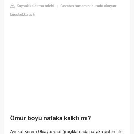
Kaynak kaldırma talebi
Cevabın tamamını burada okuyun:
|
kucukokka.av.tr
Ömür boyu nafaka kalktı mı?
Avukat Kerem Olcayto yaptığı açıklamada nafaka sistemi ile