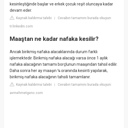
kesinleştiğinde başlar ve erkek çocuk reşit oluncaya kadar
devam eder.
Kaynak kaldırma talebi
Cevabın tamamını burada okuyun:
|
tr.linkedin.com
Maaştan ne kadar nafaka kesilir?
Ancak birikmiş nafaka alacaklarında durum farklı
işlemektedir. Birikmiş nafaka alacağı varsa önce 1 aylık
nafaka alacağının tamamı borçlunun maaşından tahsil edilir.
Daha sonra her ay maaşın ¼ oranında kesinti yapılarak,
birikmiş nafaka alacağının tahsili tamamlanır.
Kaynak kaldırma talebi
Cevabın tamamını burada okuyun:
|
avmehmetgenc.com