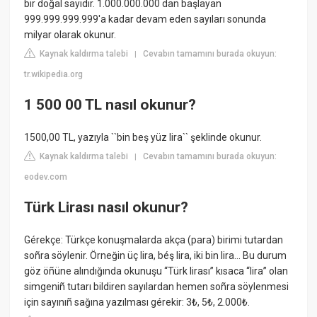
bir doğal sayıdır. 1.000.000.000 dan başlayan
999.999.999.999'a kadar devam eden sayıları sonunda
milyar olarak okunur.
Kaynak kaldırma talebi
Cevabın tamamını burada okuyun:
|
tr.wikipedia.org
1 500 00 TL nasıl okunur?
1500,00 TL, yazıyla ``bin beş yüz lira`` şeklinde okunur.
Kaynak kaldırma talebi
Cevabın tamamını burada okuyun:
|
eodev.com
Türk Lirası nasıl okunur?
Gérekçe: Türkçe konuşmalarda akça (para) birimi tutardan
soñra söylenir. Örneğin üç lira, béş lira, iki bin lira… Bu durum
göz öñüne alındığında okunuşu “Türk lirası” kısaca “lira” olan
simgeniñ tutarı bildiren sayılardan hemen soñra söylenmesi
için sayınıñ sağına yazılması gérekir: 3₺, 5₺, 2.000₺.