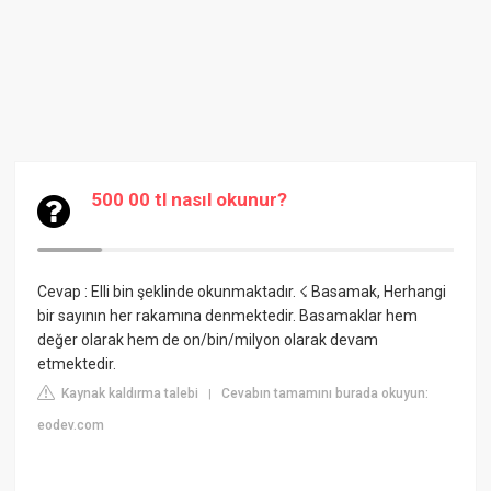
500 00 tl nasıl okunur?
Cevap : Elli bin şeklinde okunmaktadır. ☇ Basamak, Herhangi
bir sayının her rakamına denmektedir. Basamaklar hem
değer olarak hem de on/bin/milyon olarak devam
etmektedir.
Kaynak kaldırma talebi
Cevabın tamamını burada okuyun:
|
eodev.com