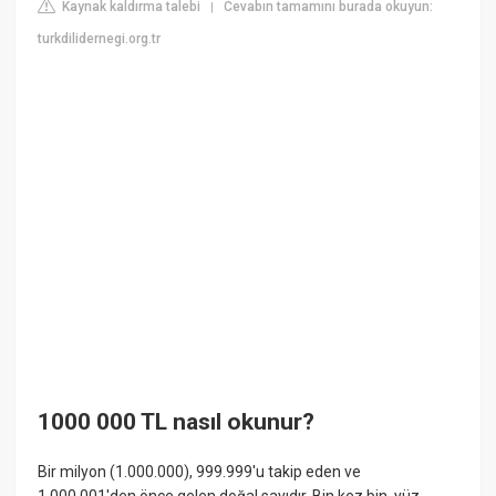
Kaynak kaldırma talebi
Cevabın tamamını burada okuyun:
|
turkdilidernegi.org.tr
1000 000 TL nasıl okunur?
Bir milyon (1.000.000), 999.999'u takip eden ve