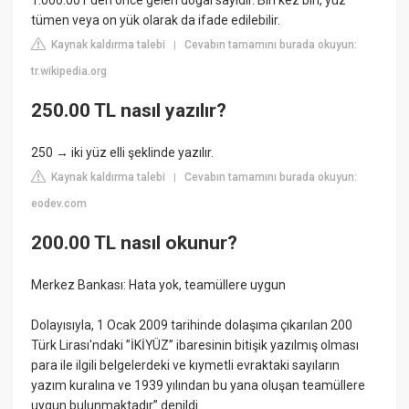
1.000.001'den önce gelen doğal sayıdır. Bin kez bin, yüz
tümen veya on yük olarak da ifade edilebilir.
Kaynak kaldırma talebi
Cevabın tamamını burada okuyun:
|
tr.wikipedia.org
250.00 TL nasıl yazılır?
250 → iki yüz elli şeklinde yazılır.
Kaynak kaldırma talebi
Cevabın tamamını burada okuyun:
|
eodev.com
200.00 TL nasıl okunur?
Merkez Bankası: Hata yok, teamüllere uygun
Dolayısıyla, 1 Ocak 2009 tarihinde dolaşıma çıkarılan 200
Türk Lirası'ndaki ”İKİYÜZ” ibaresinin bitişik yazılmış olması
para ile ilgili belgelerdeki ve kıymetli evraktaki sayıların
yazım kuralına ve 1939 yılından bu yana oluşan teamüllere
uygun bulunmaktadır” denildi.