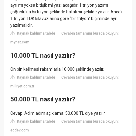
ayrı mı yoksa bitişik mi yazılacağıdır. 1 trilyon yazımı
çoğunlukla birtrilyon şeklinde hatalı bir şekilde yazılır. Ancak
1 trilyon TDK kılavuzlarına göre “bir trilyon” biçiminde ayrı
yazılmalıdır.
Kaynak kaldırma talebi
Cevabın tamamını burada okuyun:
|
mynet.com
10.000 TL nasıl yazılır?
On bin kelimesi rakamlarla 10.000 şeklinde yazılır.
Kaynak kaldırma talebi
Cevabın tamamını burada okuyun:
|
milliyet.com.tr
50.000 TL nasıl yazılır?
Cevap. Adım adım açıklama: 50.000 TL diye yazılır.
Kaynak kaldırma talebi
Cevabın tamamını burada okuyun:
|
eodev.com