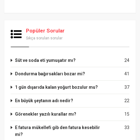
Popüler Sorular
Sıkça sorulan sorular
Süt ve soda eti yumuşatır mı?
24
Dondurma bağırsakları bozar mi?
41
1 gün dışarıda kalan yoğurt bozulur mu?
37
En büyük şeytanın adı nedir?
22
Görenekler yazılı kurallar mı?
15
E fatura mükellefi gib den fatura kesebilir
33
mi?