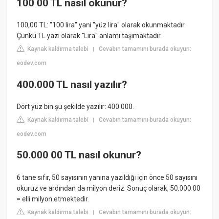
100 00 TL nasıl okunur?
100,00 TL: "100 lira" yani "yüz lira" olarak okunmaktadır.
Çünkü TL yazı olarak ''Lira'' anlamı taşımaktadır.
Kaynak kaldırma talebi
Cevabın tamamını burada okuyun:
|
eodev.com
400.000 TL nasıl yazılır?
Dört yüz bin şu şekilde yazılır: 400 000.
Kaynak kaldırma talebi
Cevabın tamamını burada okuyun:
|
eodev.com
50.000 00 TL nasıl okunur?
6 tane sıfır, 50 sayısının yanına yazıldığı için önce 50 sayısını
okuruz ve ardından da milyon deriz. Sonuç olarak, 50.000.00
= elli milyon etmektedir.
Kaynak kaldırma talebi
Cevabın tamamını burada okuyun:
|