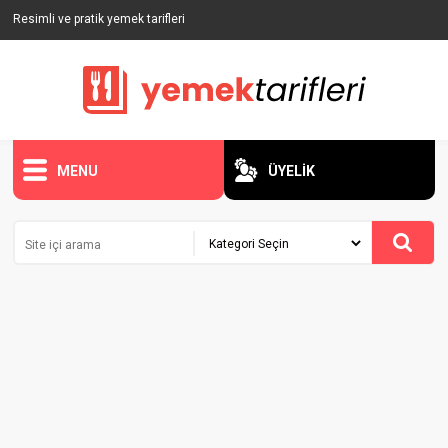
Resimli ve pratik yemek tarifleri
MENU
ÜYELİK