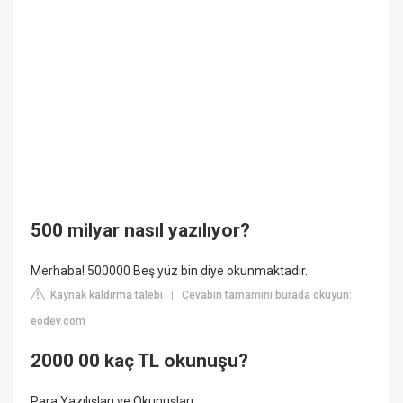
500 milyar nasıl yazılıyor?
Merhaba! 500000 Beş yüz bin diye okunmaktadır.
Kaynak kaldırma talebi
Cevabın tamamını burada okuyun:
|
eodev.com
2000 00 kaç TL okunuşu?
Para Yazılışları ve Okunuşları