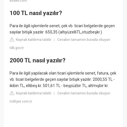
eodev.com
100 TL nasıl yazılır?
Para ile ilgili işlemlerle senet, çek vb. ticari belgelerde geçen
sayılar bitişik yazılır: 650,35 (altıyüzelliTL,otuzbeşkr.)
Kaynak kaldırma talebi
Cevabın tamamını burada okuyun:
|
tdk.gov.tr
2000 TL nasıl yazılır?
Para ile ilgili yapılacak olan ticari işlemlerle senet, fatura, çek
vb. ticari belgelerde geçen sayılar bitişik yazılır: 2000,55 TL -
ikibin TL, ellibeş kr. 501,61 TL - beşyüzbir TL, altmışbir kr.
Kaynak kaldırma talebi
Cevabın tamamını burada okuyun:
|
milliyet.com.tr