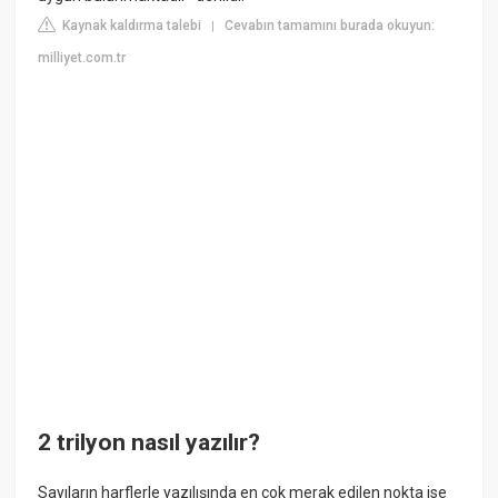
Kaynak kaldırma talebi
Cevabın tamamını burada okuyun:
|
milliyet.com.tr
2 trilyon nasıl yazılır?
Sayıların harflerle yazılışında en çok merak edilen nokta ise