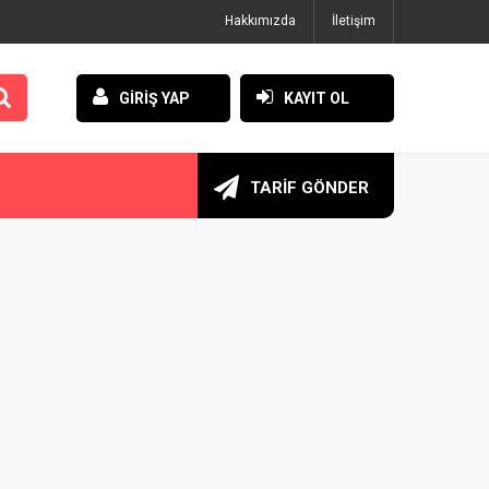
Hakkımızda
İletişim
GİRİŞ YAP
KAYIT OL
TARİF GÖNDER