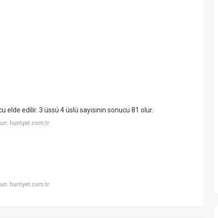
cu elde edilir. 3 üssü 4 üslü sayısının sonucu 81 olur.
n: hurriyet.com.tr
n: hurriyet.com.tr