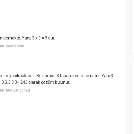
demektir. Yani; 3 x 3 = 9 dur.
yun: eodev.com
mler yapılmaktadır. Bu soruda 3 taban iken 5 ise üstür. Yani 3
e 3.3.3.3.3= 243 olarak çözüm bulunur.
n: hurriyet.com.tr