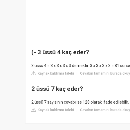
(- 3 üssü 4 kaç eder?
3 üssü 4 = 3 x 3 x 3 x 3 demektir. 3 x 3 x 3 x 3 = 81 sonu
Kaynak kaldırma talebi
Cevabın tamamını burada okuyu
|
2 üssü 7 kaç eder?
2 üssü 7 sayısının cevabı ise 128 olarak ifade edilebilir.
Kaynak kaldırma talebi
Cevabın tamamını burada okuyu
|