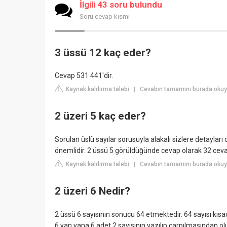
İlgili 43 soru bulundu
Soru cevap kısmı
3 üssü 12 kaç eder?
Cevap 531 441'dir.
Kaynak kaldırma talebi
Cevabın tamamını burada oku
|
2 üzeri 5 kaç eder?
Sorulan üslü sayılar sorusuyla alakalı sizlere detayları
önemlidir. 2 üssü 5 görüldüğünde cevap olarak 32 cevab
Kaynak kaldırma talebi
Cevabın tamamını burada okuyu
|
2 üzeri 6 Nedir?
2 üssü 6 sayısının sonucu 64 etmektedir. 64 sayısı kısa
6 yan yana 6 adet 2 sayısının yazılıp çarpılmasından 