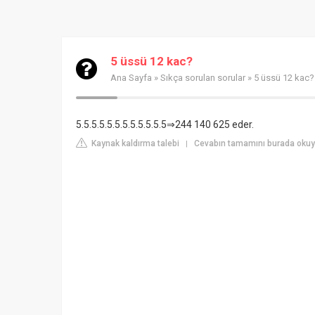
5 üssü 12 kac?
Ana Sayfa
»
Sıkça sorulan sorular
» 5 üssü 12 kac?
5.5.5.5.5.5.5.5.5.5.5.5⇒244 140 625 eder.
Kaynak kaldırma talebi
Cevabın tamamını burada oku
|