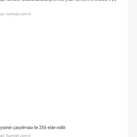
n: hurriyet.com.tr
sının çarpılması ile 256 elde edilir.
n: hurriyet.com.tr