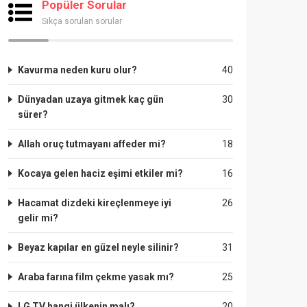
Popüler Sorular
Sıkça sorulan sorular
Kavurma neden kuru olur?
40
Dünyadan uzaya gitmek kaç gün
30
sürer?
Allah oruç tutmayanı affeder mi?
18
Kocaya gelen haciz eşimi etkiler mi?
16
Hacamat dizdeki kireçlenmeye iyi
26
gelir mi?
Beyaz kapılar en güzel neyle silinir?
31
Araba farına film çekme yasak mı?
25
LG TV hangi ülkenin malı?
20