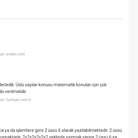
yun: eodev.com
 derledik. Üslü sayılar konusu matematik konuları için çok
ı verilmelidir.
n: hurriyet.com.tr
ca ya da işlemlere göre 2 üssü 6 olarak yazılabilmektedir. 2 üssü
oluşmaktadır. 2x2x2x2x2x2 şeklinde yazmak yerine 2 üssü 6 ya