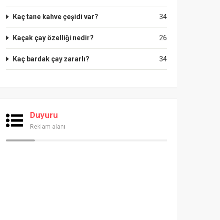
Kaç tane kahve çeşidi var?
34
Kaçak çay özelliği nedir?
26
Kaç bardak çay zararlı?
34
Duyuru
Reklam alanı