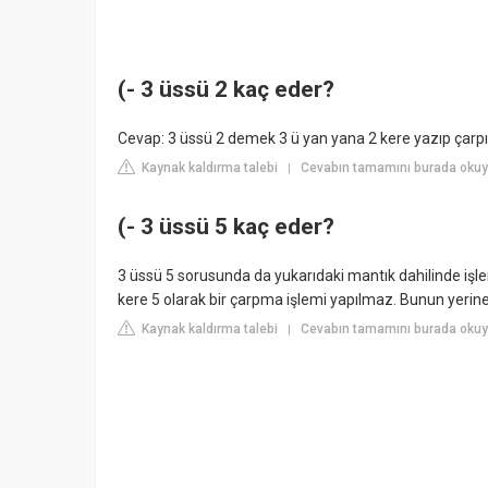
(- 3 üssü 2 kaç eder?
Cevap: 3 üssü 2 demek 3 ü yan yana 2 kere yazıp çarpın 
Kaynak kaldırma talebi
Cevabın tamamını burada oku
|
(- 3 üssü 5 kaç eder?
3 üssü 5 sorusunda da yukarıdaki mantık dahilinde işle
kere 5 olarak bir çarpma işlemi yapılmaz. Bunun yerin
Kaynak kaldırma talebi
Cevabın tamamını burada okuyu
|