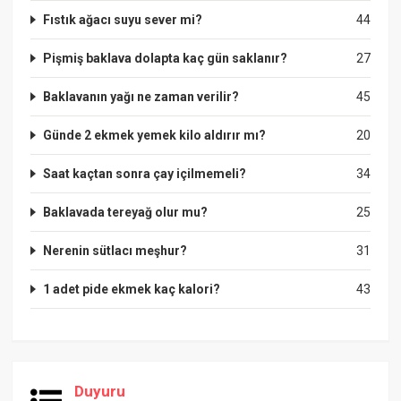
Fıstık ağacı suyu sever mi?
44
Pişmiş baklava dolapta kaç gün saklanır?
27
Baklavanın yağı ne zaman verilir?
45
Günde 2 ekmek yemek kilo aldırır mı?
20
Saat kaçtan sonra çay içilmemeli?
34
Baklavada tereyağ olur mu?
25
Nerenin sütlacı meşhur?
31
1 adet pide ekmek kaç kalori?
43
Duyuru