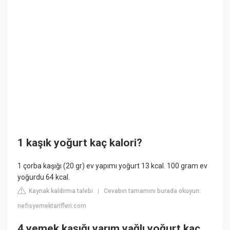
1 kaşık yoğurt kaç kalori?
1 çorba kaşığı (20 gr) ev yapımı yoğurt 13 kcal. 100 gram ev
yoğurdu 64 kcal.
Kaynak kaldırma talebi
Cevabın tamamını burada okuyun:
|
nefisyemektarifleri.com
4 yemek kaşığı yarım yağlı yoğurt kaç