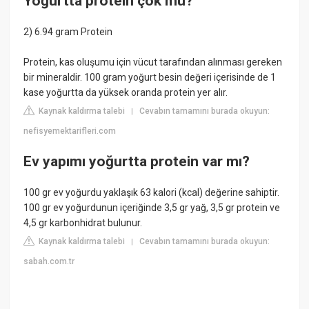
Yoğurtta protein çok mu?
2) 6.94 gram Protein
Protein, kas oluşumu için vücut tarafından alınması gereken
bir mineraldir. 100 gram yoğurt besin değeri içerisinde de 1
kase yoğurtta da yüksek oranda protein yer alır.
Kaynak kaldırma talebi
Cevabın tamamını burada okuyun:
|
nefisyemektarifleri.com
Ev yapımı yoğurtta protein var mı?
100 gr ev yoğurdu yaklaşık 63 kalori (kcal) değerine sahiptir.
100 gr ev yoğurdunun içeriğinde 3,5 gr yağ, 3,5 gr protein ve
4,5 gr karbonhidrat bulunur.
Kaynak kaldırma talebi
Cevabın tamamını burada okuyun:
|
sabah.com.tr