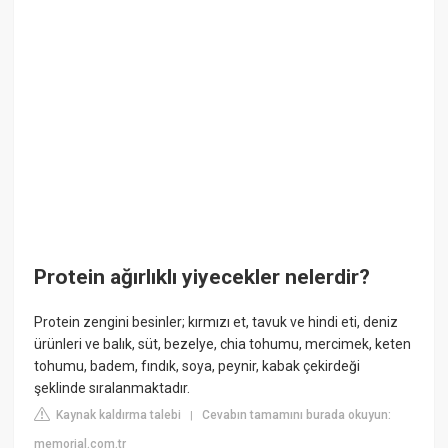
Protein ağırlıklı yiyecekler nelerdir?
Protein zengini besinler; kırmızı et, tavuk ve hindi eti, deniz
ürünleri ve balık, süt, bezelye, chia tohumu, mercimek, keten
tohumu, badem, fındık, soya, peynir, kabak çekirdeği
şeklinde sıralanmaktadır.
Kaynak kaldırma talebi
Cevabın tamamını burada okuyun:
|
memorial.com.tr