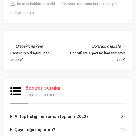
Kaynak kaldırma talebi
Cevabın tamamını burada okuyun:
|
milliyet.com.tr
←
Önceki makale
Sonraki makale
→
Hamurun olduğunu nasıl
Passiflora ağacı ne kadar meyve
anlarız?
verir?
Benzer sorular
Sıkça sorulan sorular
Antep fıstığı ne zaman toplanır 2022?
22
Çayı soğuk içilir mi?
16