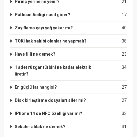
Pirinç yerine ne yenir?
21
Patlıcan Aciligi nasil gider?
17
Zayıflama çayı yağ yakar mı?
40
TOKİ hak sahibi olanlar ne yapmalı?
38
Have fiili ne demek?
23
1 adet rüzgar türbini ne kadar elektrik
34
üretir?
En güçlü far hangisi?
27
Disk birleştirme dosyaları siler mi?
27
IPhone 14 de NFC özelliği var mı?
33
Seküler ahlak ne demek?
31