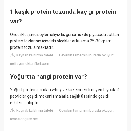
1 kaşık protein tozunda kaç gr protein
var?
Öncelikle şunu söylemeliyiz ki; günümüzde piyasada satılan
protein tozlarının içindeki ölçekler ortalama 25-30 gram
protein tozu almaktadır.
Kaynak kaldırma talebi
Cevabın tamamını burada okuyun:
|
nefisyemektarifleri.com
Yoğurtta hangi protein var?
Yoğurt proteinleri olan whey ve kazeinden türeyen biyoaktif
peptidler çeşitli mekanizmalarla sağlık üzerinde çeşitli
etkilere sahiptir.
Kaynak kaldırma talebi
Cevabın tamamını burada okuyun:
|
researchgate.net