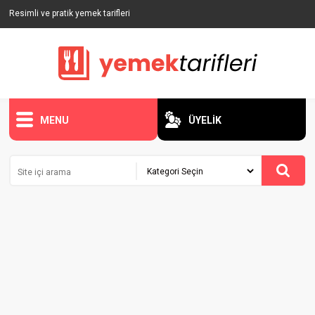
Resimli ve pratik yemek tarifleri
MENU
ÜYELİK