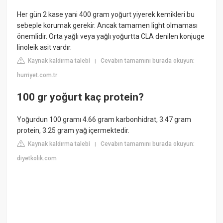
Her gün 2 kase yani 400 gram yoğurt yiyerek kemikleri bu
sebeple korumak gerekir. Ancak tamamen light olmaması
önemlidir. Orta yağlı veya yağlı yoğurtta CLA denilen konjuge
linoleik asit vardır.
Kaynak kaldırma talebi
Cevabın tamamını burada okuyun:
|
hurriyet.com.tr
100 gr yoğurt kaç protein?
Yoğurdun 100 gramı 4.66 gram karbonhidrat, 3.47 gram
protein, 3.25 gram yağ içermektedir.
Kaynak kaldırma talebi
Cevabın tamamını burada okuyun:
|
diyetkolik.com