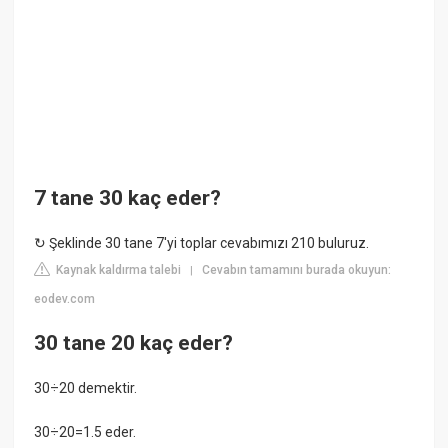
7 tane 30 kaç eder?
↻ Şeklinde 30 tane 7'yi toplar cevabımızı 210 buluruz.
Kaynak kaldırma talebi
Cevabın tamamını burada okuyun:
|
eodev.com
30 tane 20 kaç eder?
30÷20 demektir.
30÷20=1.5 eder.