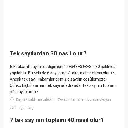
Tek sayılardan 30 nasıl olur?
tek rakamlı sayılar dediğin için 15+3+3+3+3+3 = 30 şeklinde
yapılabilir. Bu şekilde 6 sayı ama 7 rakam elde etmiş oluruz.
Ancak tek sayılı rakamlar demiş olsaydın çozülemezdi.
Çünkü hiçbir zaman tek sayı adedi kadar tek sayının toplamı
çift sayı olamaz.
Kaynak kaldırma talebi
Cevabın tamamını burada okuyun:
|
evrimagaci.org
7 tek sayının toplamı 40 nasıl olur?