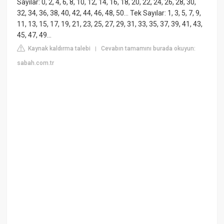
Sayılar: 0, 2, 4, 6, 8, 10, 12, 14, 16, 18, 20, 22, 24, 26, 28, 30,
32, 34, 36, 38, 40, 42, 44, 46, 48, 50… Tek Sayılar: 1, 3, 5, 7, 9,
11, 13, 15, 17, 19, 21, 23, 25, 27, 29, 31, 33, 35, 37, 39, 41, 43,
45, 47, 49…
Kaynak kaldırma talebi
Cevabın tamamını burada okuyun:
|
sabah.com.tr