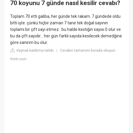
70 koyunu 7 günde nasıl kesilir cevabı?
Toplam 70 etti galiba, her günde tek rakam. 7 gündede oldu
bitti işte. çünkü hiçbir zaman 7 tane tek doğal sayının
toplamı bir çift sayı etmez.. bu halde kestiğin sayısı 0 olur ve
bu da çift sayıdır... her gün farklı sayıda kesilecek demedğine
göre sanırım bu olur.
Kaynak kaldırma talebi
Cevabın tamamını burada okuyun:
|
frmtr.com