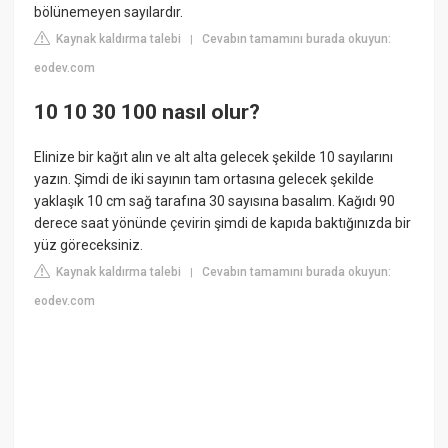
bölünemeyen sayılardır.
Kaynak kaldırma talebi
Cevabın tamamını burada okuyun:
|
eodev.com
10 10 30 100 nasıl olur?
Elinize bir kağıt alın ve alt alta gelecek şekilde 10 sayılarını
yazın. Şimdi de iki sayının tam ortasına gelecek şekilde
yaklaşık 10 cm sağ tarafına 30 sayısına basalım. Kağıdı 90
derece saat yönünde çevirin şimdi de kapıda baktığınızda bir
yüz göreceksiniz.
Kaynak kaldırma talebi
Cevabın tamamını burada okuyun:
|
eodev.com