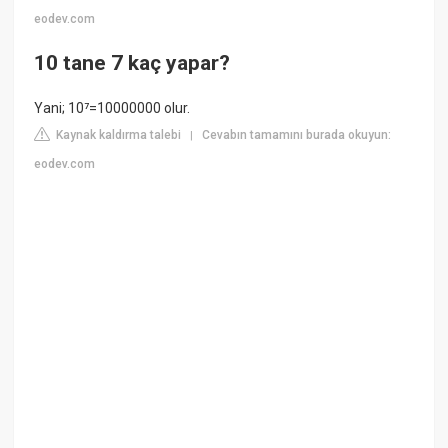
eodev.com
10 tane 7 kaç yapar?
Yani; 10⁷=10000000 olur.
Kaynak kaldırma talebi
Cevabın tamamını burada okuyun:
|
eodev.com