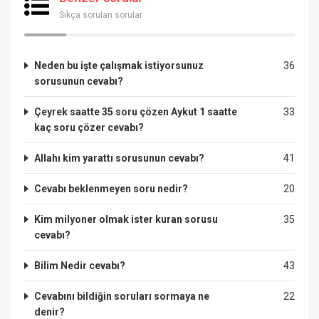
Sıkça sorulan sorular
Neden bu işte çalışmak istiyorsunuz
36
sorusunun cevabı?
Çeyrek saatte 35 soru çözen Aykut 1 saatte
33
kaç soru çözer cevabı?
Allahı kim yarattı sorusunun cevabı?
41
Cevabı beklenmeyen soru nedir?
20
Kim milyoner olmak ister kuran sorusu
35
cevabı?
Bilim Nedir cevabı?
43
Cevabını bildiğin soruları sormaya ne
22
denir?