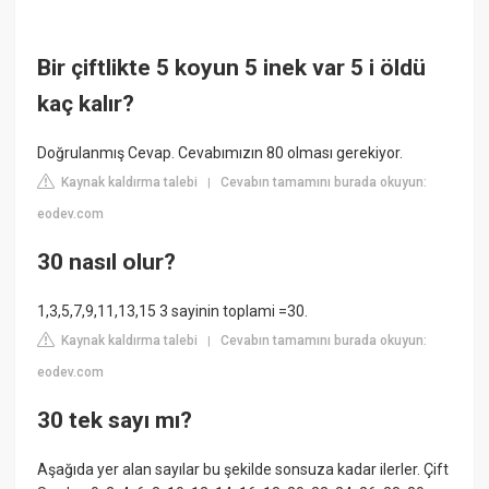
Bir çiftlikte 5 koyun 5 inek var 5 i öldü
kaç kalır?
Doğrulanmış Cevap. Cevabımızın 80 olması gerekiyor.
Kaynak kaldırma talebi
Cevabın tamamını burada okuyun:
|
eodev.com
30 nasıl olur?
1,3,5,7,9,11,13,15 3 sayinin toplami =30.
Kaynak kaldırma talebi
Cevabın tamamını burada okuyun:
|
eodev.com
30 tek sayı mı?
Aşağıda yer alan sayılar bu şekilde sonsuza kadar ilerler. Çift