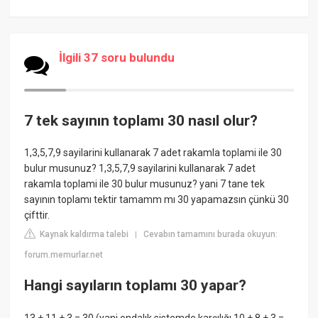
İlgili 37 soru bulundu
7 tek sayının toplamı 30 nasıl olur?
1,3,5,7,9 sayilarini kullanarak 7 adet rakamla toplami ile 30
bulur musunuz? 1,3,5,7,9 sayilarini kullanarak 7 adet
rakamla toplami ile 30 bulur musunuz? yani 7 tane tek
sayının toplamı tektir tamamm mı 30 yapamazsın çünkü 30
çifttir.
Kaynak kaldırma talebi
Cevabın tamamını burada okuyun:
|
forum.memurlar.net
Hangi sayıların toplamı 30 yapar?
13 + 11 + 3 = 30 (yani ondalık sistemde karşılığı 10 + 8 + 3 =