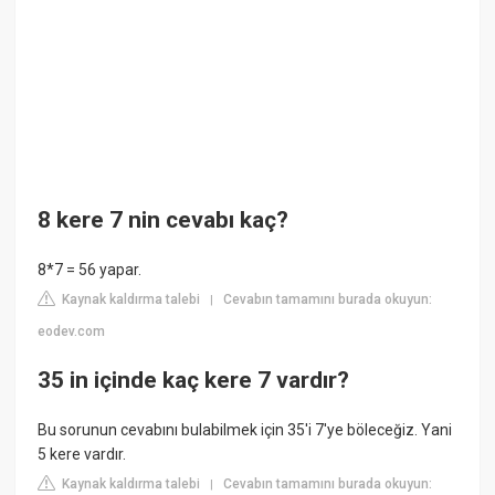
8 kere 7 nin cevabı kaç?
8*7 = 56 yapar.
Kaynak kaldırma talebi
Cevabın tamamını burada okuyun:
|
eodev.com
35 in içinde kaç kere 7 vardır?
Bu sorunun cevabını bulabilmek için 35'i 7'ye böleceğiz. Yani
5 kere vardır.
Kaynak kaldırma talebi
Cevabın tamamını burada okuyun:
|