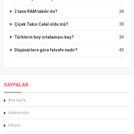
2 tane RAM takılır mı?
34
Çiçek Taksi Celal oldu mü?
39
Türklerin boy ortalaması kaç?
34
Düşünürlere göre felsefe nedir?
40
SAYFALAR
Ana sayfa
Hakkimizda
İletişim