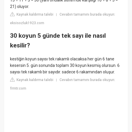
21) oluyor.
Kaynak kaldırma talebi
Cevabın tamamını burada okuyun:
|
eksisozluk1923.com
30 koyun 5 günde tek sayı ile nasıl
kesilir?
kestiğin koyun sayısı tek rakamlı olacaksa her gün 6 tane
kesersin 5. gün sonunda toplam 30 koyun kesmiş olursun. 6
sayısı tek rakamlı bir sayıdır. sadece 6 rakamından oluşur.
Kaynak kaldırma talebi
Cevabın tamamını burada okuyun:
|
frmtr.com