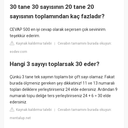
30 tane 30 sayısının 20 tane 20
sayısının toplamından kaç fazladır?
CEVAP 500 en iyi cevap olarak seçersen çok sevinirim.
teşekkür ederim.
Kaynak kaldırma talebi
Cevabın tamamını burada okuyun:
|
eodev.com
Hangi 3 sayıyı toplarsak 30 eder?
Çünkü 3 tane tek sayının toplamı bir çift sayı olamaz. Fakat
burada ölçmeniz gereken şey dikkatiniz! 11 ve 13 numaralı
topları deliklere yerleştirirseniz 24 elde edersiniz. Ardından 9
numaralı topu deliğe ters yerleştirirseniz 24 + 6 = 30 elde
edersiniz.
Kaynak kaldırma talebi
Cevabın tamamını burada okuyun:
|
mentalup.net