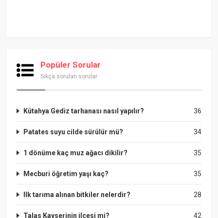
Popüler Sorular
Sıkça sorulan sorular
Kütahya Gediz tarhanası nasıl yapılır?
36
Patates suyu cilde sürülür mü?
34
1 dönüme kaç muz ağacı dikilir?
35
Mecburi öğretim yaşı kaç?
35
Ilk tarıma alınan bitkiler nelerdir?
28
Talas Kayserinin ilçesi mi?
42