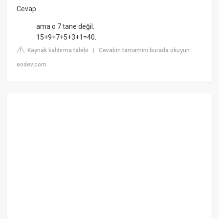
Cevap
ama o 7 tane değil.
15+9+7+5+3+1=40.
Kaynak kaldırma talebi
Cevabın tamamını burada okuyun:
|
eodev.com