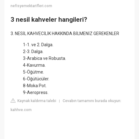
nefisyemektarifleri.com
3 nesil kahveler hangileri?
3. NESİL KAHVECİLİK HAKKINDA BİLMENİZ GEREKENLER
1-1. ve 2. Dalga.
2-3. Dalga.
3-Arabica ve Robusta.
4-Kavurma.
5-Öğütme.
6-Öğütücüler.
8-Moka Pot.
9-Aeropress.
Kaynak kaldırma talebi
Cevabın tamamını burada okuyun:
|
kahhve.com