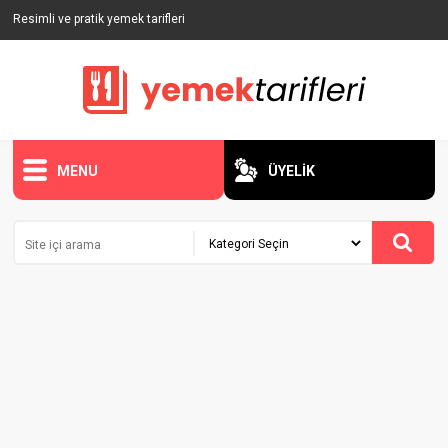
Resimli ve pratik yemek tarifleri
MENU
ÜYELİK