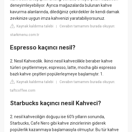
deneyimleyebiliyor. Ayrıca mağazalarda bulunan kahve
kavurma alanlarında, dilediğiniz çekirdekler ile kendi damak
zevkinize uygun imza kahvenizi yaratabiliyorsunuz.
Kaynak kaldırma talebi
Cevabın tamamını burada okuyun:
|
starkmenu.com.tr
Espresso kaçıncı nesil?
2. Nesil Kahvecilik. İkinci nesil kahvecilikle beraber kahve
türleri çeşitlenmeye; espresso, latte, mocha gibi espresso
bazlı kahve çeşitleri popülerleşmeye başlamıştır. 1.
Kaynak kaldırma talebi
Cevabın tamamını burada okuyun:
|
taftcoffee.com
Starbucks kaçıncı nesil Kahveci?
2. nesil kahveciliğin doğuşu ise 60'lı yılların sonunda,
Starbucks, Cafe Nero gibi kahve zincirlerinin giderek
popülerlik kazanmaya başlamasıyla olmuştur. Bu tür kahve