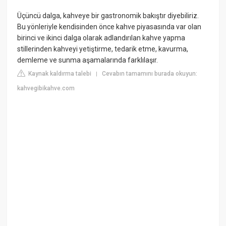
Üçüncü dalga, kahveye bir gastronomik bakıştır diyebiliriz.
Bu yönleriyle kendisinden önce kahve piyasasında var olan
birinci ve ikinci dalga olarak adlandırılan kahve yapma
stillerinden kahveyi yetiştirme, tedarik etme, kavurma,
demleme ve sunma aşamalarında farklılaşır.
Kaynak kaldırma talebi
Cevabın tamamını burada okuyun:
|
kahvegibikahve.com