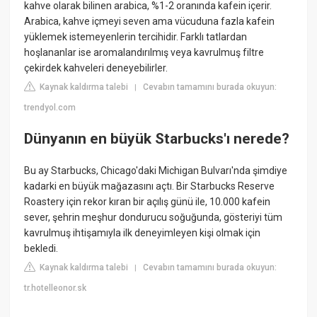
kahve olarak bilinen arabica, %1-2 oranında kafein içerir.
Arabica, kahve içmeyi seven ama vücuduna fazla kafein
yüklemek istemeyenlerin tercihidir. Farklı tatlardan
hoşlananlar ise aromalandırılmış veya kavrulmuş filtre
çekirdek kahveleri deneyebilirler.
Kaynak kaldırma talebi
Cevabın tamamını burada okuyun:
|
trendyol.com
Dünyanın en büyük Starbucks'ı nerede?
Bu ay Starbucks, Chicago'daki Michigan Bulvarı'nda şimdiye
kadarki en büyük mağazasını açtı. Bir Starbucks Reserve
Roastery için rekor kıran bir açılış günü ile, 10.000 kafein
sever, şehrin meşhur dondurucu soğuğunda, gösteriyi tüm
kavrulmuş ihtişamıyla ilk deneyimleyen kişi olmak için
bekledi.
Kaynak kaldırma talebi
Cevabın tamamını burada okuyun:
|
tr.hotelleonor.sk