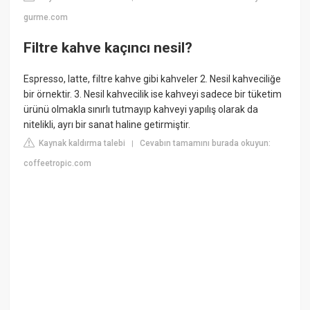
gurme.com
Filtre kahve kaçıncı nesil?
Espresso, latte, filtre kahve gibi kahveler 2. Nesil kahveciliğe
bir örnektir. 3. Nesil kahvecilik ise kahveyi sadece bir tüketim
ürünü olmakla sınırlı tutmayıp kahveyi yapılış olarak da
nitelikli, ayrı bir sanat haline getirmiştir.
Kaynak kaldırma talebi
Cevabın tamamını burada okuyun:
|
coffeetropic.com