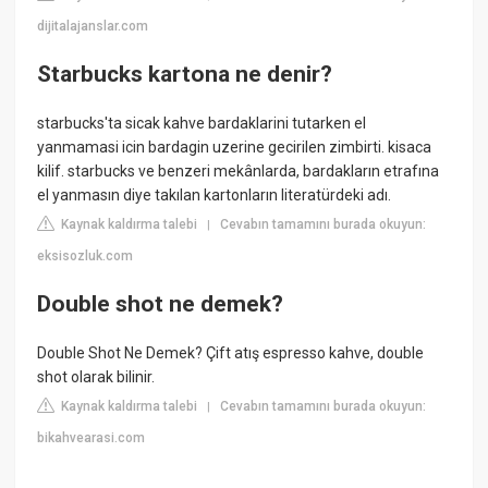
dijitalajanslar.com
Starbucks kartona ne denir?
starbucks'ta sicak kahve bardaklarini tutarken el
yanmamasi icin bardagin uzerine gecirilen zimbirti. kisaca
kilif. starbucks ve benzeri mekânlarda, bardakların etrafına
el yanmasın diye takılan kartonların literatürdeki adı.
Kaynak kaldırma talebi
Cevabın tamamını burada okuyun:
|
eksisozluk.com
Double shot ne demek?
Double Shot Ne Demek? Çift atış espresso kahve, double
shot olarak bilinir.
Kaynak kaldırma talebi
Cevabın tamamını burada okuyun:
|
bikahvearasi.com