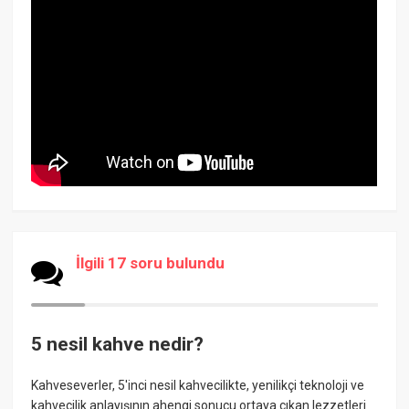
İlgili 17 soru bulundu
5 nesil kahve nedir?
Kahveseverler, 5'inci nesil kahvecilikte, yenilikçi teknoloji ve
kahvecilik anlayışının ahengi sonucu ortaya çıkan lezzetleri