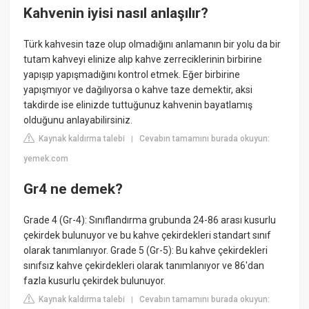
Kahvenin iyisi nasıl anlaşılır?
Türk kahvesin taze olup olmadığını anlamanın bir yolu da bir
tutam kahveyi elinize alıp kahve zerreciklerinin birbirine
yapışıp yapışmadığını kontrol etmek. Eğer birbirine
yapışmıyor ve dağılıyorsa o kahve taze demektir, aksi
takdirde ise elinizde tuttuğunuz kahvenin bayatlamış
olduğunu anlayabilirsiniz.
Kaynak kaldırma talebi
Cevabın tamamını burada okuyun:
|
yemek.com
Gr4 ne demek?
Grade 4 (Gr-4): Sınıflandırma grubunda 24-86 arası kusurlu
çekirdek bulunuyor ve bu kahve çekirdekleri standart sınıf
olarak tanımlanıyor. Grade 5 (Gr-5): Bu kahve çekirdekleri
sınıfsız kahve çekirdekleri olarak tanımlanıyor ve 86'dan
fazla kusurlu çekirdek bulunuyor.
Kaynak kaldırma talebi
Cevabın tamamını burada okuyun:
|