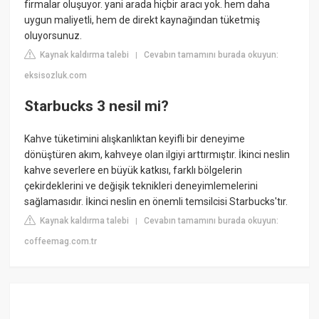
firmalar oluşuyor. yani arada hiçbir aracı yok. hem daha
uygun maliyetli, hem de direkt kaynağından tüketmiş
oluyorsunuz.
Kaynak kaldırma talebi
Cevabın tamamını burada okuyun:
|
eksisozluk.com
Starbucks 3 nesil mi?
Kahve tüketimini alışkanlıktan keyifli bir deneyime
dönüştüren akım, kahveye olan ilgiyi arttırmıştır. İkinci neslin
kahve severlere en büyük katkısı, farklı bölgelerin
çekirdeklerini ve değişik teknikleri deneyimlemelerini
sağlamasıdır. İkinci neslin en önemli temsilcisi Starbucks'tır.
Kaynak kaldırma talebi
Cevabın tamamını burada okuyun:
|
coffeemag.com.tr