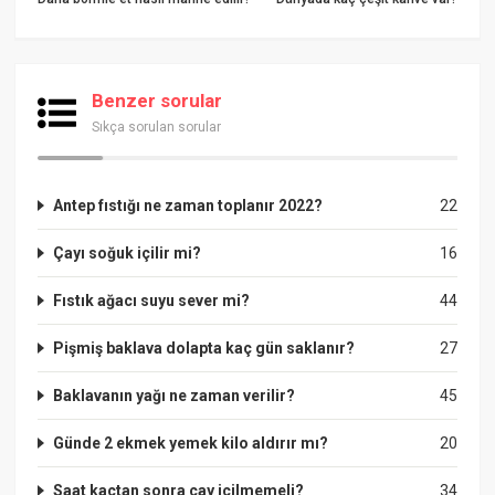
Benzer sorular
Sıkça sorulan sorular
Antep fıstığı ne zaman toplanır 2022?
22
Çayı soğuk içilir mi?
16
Fıstık ağacı suyu sever mi?
44
Pişmiş baklava dolapta kaç gün saklanır?
27
Baklavanın yağı ne zaman verilir?
45
Günde 2 ekmek yemek kilo aldırır mı?
20
Saat kaçtan sonra çay içilmemeli?
34