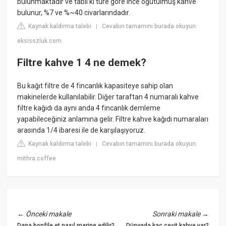
bulunmaktadır ve tabii ki türe göre ince öğütülmüş kahve
bulunur, %7 ve %~40 civarlarındadır.
Kaynak kaldırma talebi
Cevabın tamamını burada okuyun:
|
eksisozluk.com
Filtre kahve 1 4 ne demek?
Bu kağıt filtre de 4 fincanlık kapasiteye sahip olan
makinelerde kullanılabilir. Diğer taraftan 4 numaralı kahve
filtre kağıdı da aynı anda 4 fincanlık demleme
yapabileceğiniz anlamına gelir. Filtre kahve kağıdı numaraları
arasında 1/4 ibaresi ile de karşılaşıyoruz.
Kaynak kaldırma talebi
Cevabın tamamını burada okuyun:
|
mithra.coffee
←
Önceki makale
Sonraki makale
→
Dana bonfile et nasıl marine edilir?
Dünyada kaç çeşit kahve var?