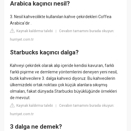
Arabica kaçıncı nesil?
3. Nesil kahvecilikte kullanılan kahve çekirdekleri Coffea
Arabica'dır .
Kaynak kaldırma talebi
Cevabın tamamını burada okuyun:
|
hurriyet.com.tr
Starbucks kaçıncı dalga?
Kahveyi çekirdek olarak alıp içeride kendisi kavuran, farklı
farklı pişirme ve demleme yöntemlerini deneyen yeni nesil,
butik kahvecilere 3. dalga kahveci diyoruz. Bu kahvecilerin
ülkemizdeki ortak noktası çok küçük alanlara sıkışmış
olmaları, fakat dünyada Starbucks büyüklüğünde örnekleri
de mevcut.
Kaynak kaldırma talebi
Cevabın tamamını burada okuyun:
|
hurriyet.com.tr
3 dalga ne demek?