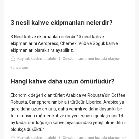
3 nesil kahve ekipmanları nelerdir?
3.Nesil kahve ekipmanları nelerdir? 3.nesil kahve
ekipmanlarını Aeropress, Chemex, V60 ve Soğuk kahve
ekipmanları olarak sıralayabiliriz.
Kaynak kaldırma talebi
Cevabın tamamını burada okuyun:
|
kahve.com
Hangi kahve daha uzun ömürlüdür?
Ekonomik değeri olan türler; Arabica ve Robusta'dır. Coffee
Robusta, Canephora'nın bir alt türüdür. Liberica, Arabica'ya
göre daha uzun ömürlü, daha verimli ve daha dayanıklı bir
tür olmasına rağmen kahve meyvelerinin olgunlaşması 14
ay kadar sürdüğü için kahve piyasasındaki yetiştirilme dilimi
oldukça düşüktür.
Kaynak kaldırma talebi
Cevabın tamamını burada okuyun: e-
|