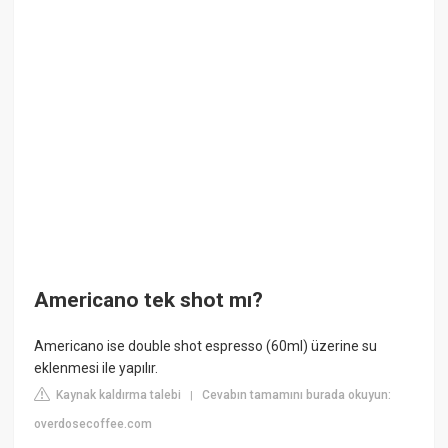
Americano tek shot mı?
Americano ise double shot espresso (60ml) üzerine su
eklenmesi ile yapılır.
Kaynak kaldırma talebi
Cevabın tamamını burada okuyun:
|
overdosecoffee.com