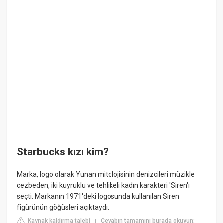
Starbucks kızı kim?
Marka, logo olarak Yunan mitolojisinin denizcileri müzikle
cezbeden, iki kuyruklu ve tehlikeli kadın karakteri 'Siren'ı
seçti. Markanın 1971'deki logosunda kullanılan Siren
figürünün göğüsleri açıktaydı.
Kaynak kaldırma talebi
Cevabın tamamını burada okuyun:
|