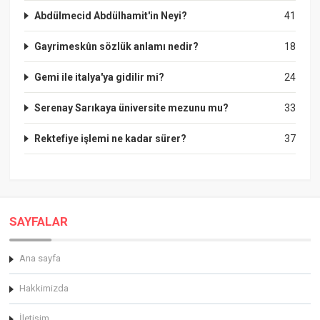
Abdülmecid Abdülhamit'in Neyi?
41
Gayrimeskûn sözlük anlamı nedir?
18
Gemi ile italya'ya gidilir mi?
24
Serenay Sarıkaya üniversite mezunu mu?
33
Rektefiye işlemi ne kadar sürer?
37
SAYFALAR
Ana sayfa
Hakkimizda
İletişim