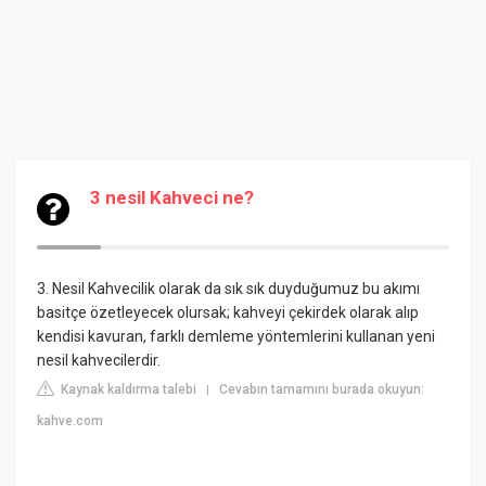
3 nesil Kahveci ne?
3. Nesil Kahvecilik olarak da sık sık duyduğumuz bu akımı
basitçe özetleyecek olursak; kahveyi çekirdek olarak alıp
kendisi kavuran, farklı demleme yöntemlerini kullanan yeni
nesil kahvecilerdir.
Kaynak kaldırma talebi
Cevabın tamamını burada okuyun:
|
kahve.com