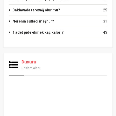
Baklavada tereyağ olur mu?
25
Nerenin sütlacı meşhur?
31
1 adet pide ekmek kaç kalori?
43
Duyuru
Reklam alanı