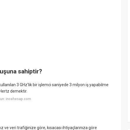
uşuna sahiptir?
ullanılan 3 GHz'lik bir işlemci saniyede 3 milyon iş yapabilme
 Hertz demektir.
yun: incehesap.com
 ve veri trafiğinize göre, kısacası ihtiyaçlarınıza göre