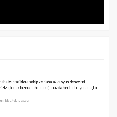
 daha iyi grafiklere sahip ve daha akıcı oyun deneyimi
 4 GHz işlemci hızına sahip olduğunuzda her türlü oyunu hiçbir
un: blog.teknosa.com