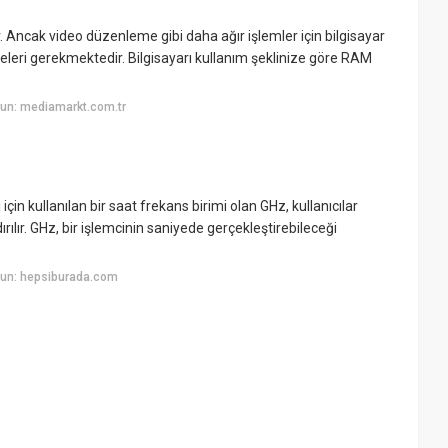
r. Ancak video düzenleme gibi daha ağır işlemler için bilgisayar
eleri gerekmektedir. Bilgisayarı kullanım şeklinize göre RAM
un: mediamarkt.com.tr
 için kullanılan bir saat frekans birimi olan GHz, kullanıcılar
ılır. GHz, bir işlemcinin saniyede gerçekleştirebileceği
yun: hepsiburada.com