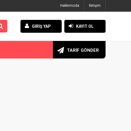
Hakkımızda
İletişim
GİRİŞ YAP
KAYIT OL
TARİF GÖNDER