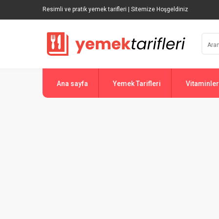
Resimli ve pratik yemek tarifleri | Sitemize Hoşgeldiniz
Ana sayfa
Yemek Tarifleri
Vitaminler