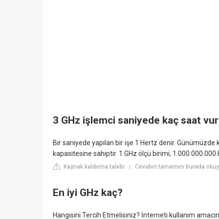
3 GHz işlemci saniyede kaç saat vur
Bir saniyede yapılan bir işe 1 Hertz denir. Günümüzde k
kapasitesine sahiptir. 1 GHz ölçü birimi, 1.000.000.000
Kaynak kaldırma talebi
Cevabın tamamını burada oku
|
En iyi GHz kaç?
Hangisini Tercih Etmelisiniz? İnterneti kullanım amacınız