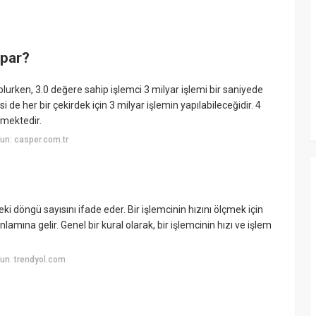
apar?
olurken, 3.0 değere sahip işlemci 3 milyar işlemi bir saniyede
de her bir çekirdek için 3 milyar işlemin yapılabileceğidir. 4
lmektedir.
un: casper.com.tr
ki döngü sayısını ifade eder. Bir işlemcinin hızını ölçmek için
nlamına gelir. Genel bir kural olarak, bir işlemcinin hızı ve işlem
un: trendyol.com