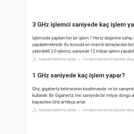
3 GHz işlemci saniyede kaç işlem y
İşlemcide yapılan her bir işlem 1 Hertz değerine sahip 
yapabilmektedir. Bu konuda en önemli detaylardan birisi 
çekirdekli 3.0 işlemci, saniyede 12 milyar işlemi yapabi
Kaynak kaldırma talebi
Cevabın tamamını burada okuy
|
1 GHz saniyede kaç işlem yapar?
Ghz, gigahertz kelimesinin kısaltmasıdır ve bir saniyede
kullanılır. Bir Gigahertz, her saniyede bir milyar döngü a
kapasitesi GHz arttıkça artar.
Kaynak kaldırma talebi
Cevabın tamamını burada okuy
|