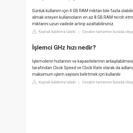
Günlük kullanım için 4 GB RAM miktarı bile fazla olabili
almak isteyen kullanıcıların en az 8 GB RAM tercih etm
miktarını uzun vadede artırıp azaltabilirsiniz.
Kaynak kaldırma talebi
Cevabın tamamını burada okuy
|
İşlemci GHz hızı nedir?
İşlemcilerin hızlarının ve kapasitelerinin anlaşılabilmesi
tarafından Clock Speed ve Clock Rate olarak da adlandır
maksimum işlem sayısını belirtmek için kullanılır.
Kaynak kaldırma talebi
Cevabın tamamını burada oku
|