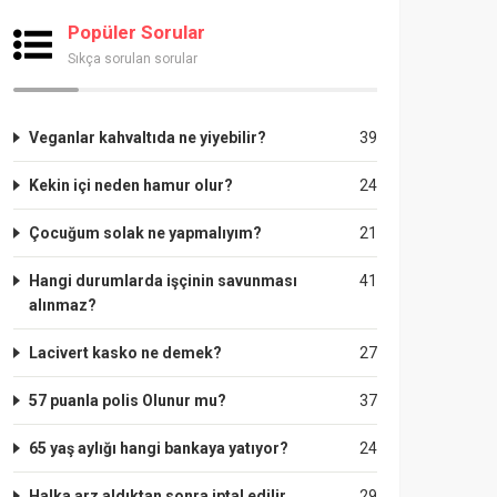
Popüler Sorular
Sıkça sorulan sorular
Veganlar kahvaltıda ne yiyebilir?
39
Kekin içi neden hamur olur?
24
Çocuğum solak ne yapmalıyım?
21
Hangi durumlarda işçinin savunması
41
alınmaz?
Lacivert kasko ne demek?
27
57 puanla polis Olunur mu?
37
65 yaş aylığı hangi bankaya yatıyor?
24
Halka arz aldıktan sonra iptal edilir
29