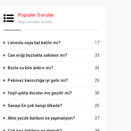
Popüler Sorular
Sıkça sorulan sorular
Limonlu suya bal katılır mı?
17
Can eriği buzlukta saklanır mı?
33
Buzlu su kilo aldırır mı?
35
Pekmez kansızlığa iyi gelir mi?
25
Yeşil ışıkta durulur mu geçilir mi?
30
Sanayi En çok hangi ülkede?
25
Altın yüzük buldum ne yapmalıyım?
27
Çok kez iletilmiş ne demek?
39