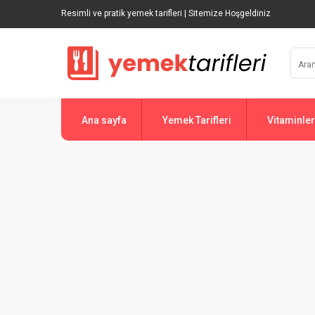
Resimli ve pratik yemek tarifleri | Sitemize Hoşgeldiniz
Ana sayfa
Yemek Tarifleri
Vitaminler