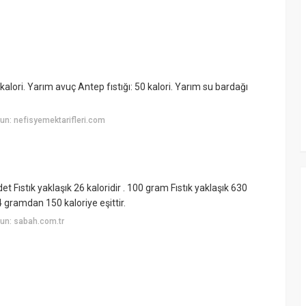
1 kalori. Yarım avuç Antep fıstığı: 50 kalori. Yarım su bardağı
n: nefisyemektarifleri.com
et Fıstık yaklaşık 26 kaloridir . 100 gram Fıstık yaklaşık 630
24 gramdan 150 kaloriye eşittir.
un: sabah.com.tr