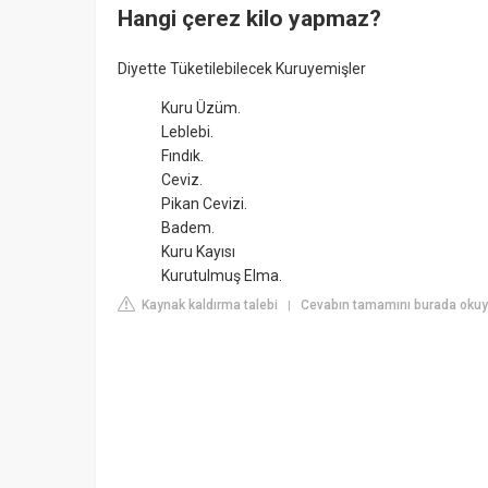
Hangi çerez kilo yapmaz?
Diyette Tüketilebilecek Kuruyemişler
Kuru Üzüm.
Leblebi.
Fındık.
Ceviz.
Pikan Cevizi.
Badem.
Kuru Kayısı
Kurutulmuş Elma.
Kaynak kaldırma talebi
Cevabın tamamını burada okuy
|