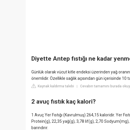
Diyette Antep fıstığı ne kadar yenm
Günlük olarak vücut kitle endeksi üzerinden yağ oranın
önemlidir. Özellikle sağlık açısından gün içerisinde 10 ta
Kaynak kaldırma talebi
Cevabın tamamını burada okuyu
|
2 avuç fıstık kaç kalori?
1 Avuç Yer Fıstığı (Kavrulmuş) 264,15 kaloridir. Yer Fıs
Protein(g), 22,35 yağ(g), 3,78 lif(g), 2,70 Sodyum(m
barındırır.