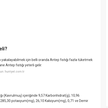
eli?
ı yakalayabilmek için belli oranda Antep fıstığı fazla tüketmek
ne Antep fıstığı yeterli gelir.
n: hurriyet.com.tr
tığı (Kavrulmuş) içeriğinde 9,57 Karbonhidrat(g), 10,96
g), 285,30 potasyum(mg), 26,10 Kalsiyum(mg), 0,71 ve Demir