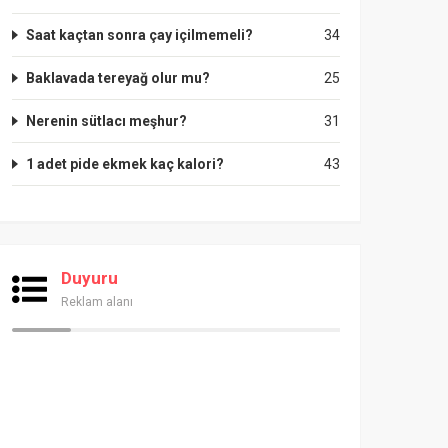
Saat kaçtan sonra çay içilmemeli?
34
Baklavada tereyağ olur mu?
25
Nerenin sütlacı meşhur?
31
1 adet pide ekmek kaç kalori?
43
Duyuru
Reklam alanı