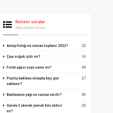
Benzer sorular
Sıkça sorulan sorular
Antep fıstığı ne zaman toplanır 2022?
22
Çayı soğuk içilir mi?
16
Fıstık ağacı suyu sever mi?
44
Pişmiş baklava dolapta kaç gün
27
saklanır?
Baklavanın yağı ne zaman verilir?
45
Günde 2 ekmek yemek kilo aldırır
20
mı?