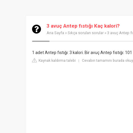
3 avuç Antep fıstığı Kaç kalori?
Ana Sayfa
»
Sıkça sorulan sorular
» 3 avuç Antep fı
1 adet Antep fıstığı: 3 kalori. Bir avuç Antep fıstığı: 101 
Kaynak kaldırma talebi
Cevabın tamamını burada okuy
|