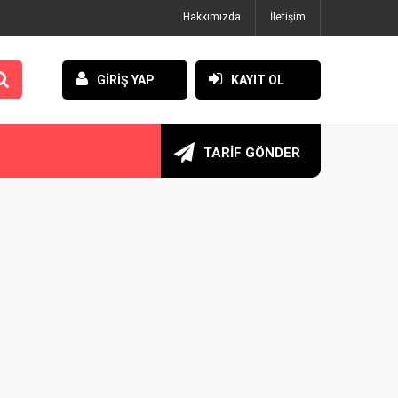
Hakkımızda
İletişim
GİRİŞ YAP
KAYIT OL
TARİF GÖNDER