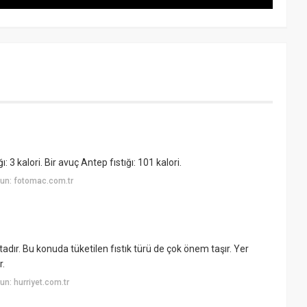
: 3 kalori. Bir avuç Antep fıstığı: 101 kalori.
un: fotomac.com.tr
adır. Bu konuda tüketilen fıstık türü de çok önem taşır. Yer
r.
n: hurriyet.com.tr