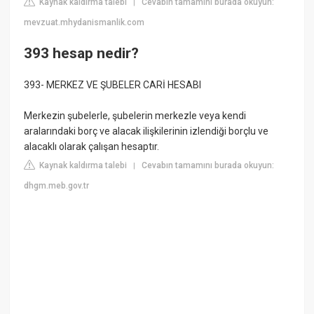
Kaynak kaldırma talebi
Cevabın tamamını burada okuyun:
|
mevzuat.mhydanismanlik.com
393 hesap nedir?
393- MERKEZ VE ŞUBELER CARİ HESABI
Merkezin şubelerle, şubelerin merkezle veya kendi
aralarındaki borç ve alacak ilişkilerinin izlendiği borçlu ve
alacaklı olarak çalışan hesaptır.
Kaynak kaldırma talebi
Cevabın tamamını burada okuyun:
|
dhgm.meb.gov.tr