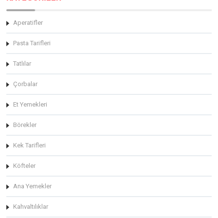
Aperatifler
Pasta Tarifleri
Tatlılar
Çorbalar
Et Yemekleri
Börekler
Kek Tarifleri
Köfteler
Ana Yemekler
Kahvaltılıklar