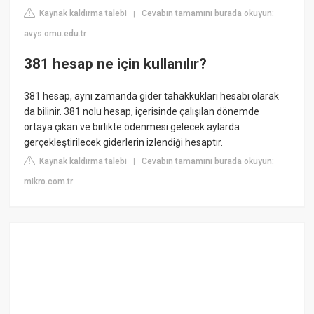
Kaynak kaldırma talebi
Cevabın tamamını burada okuyun:
|
avys.omu.edu.tr
381 hesap ne için kullanılır?
381 hesap, aynı zamanda gider tahakkukları hesabı olarak
da bilinir. 381 nolu hesap, içerisinde çalışılan dönemde
ortaya çıkan ve birlikte ödenmesi gelecek aylarda
gerçekleştirilecek giderlerin izlendiği hesaptır.
Kaynak kaldırma talebi
Cevabın tamamını burada okuyun:
|
mikro.com.tr