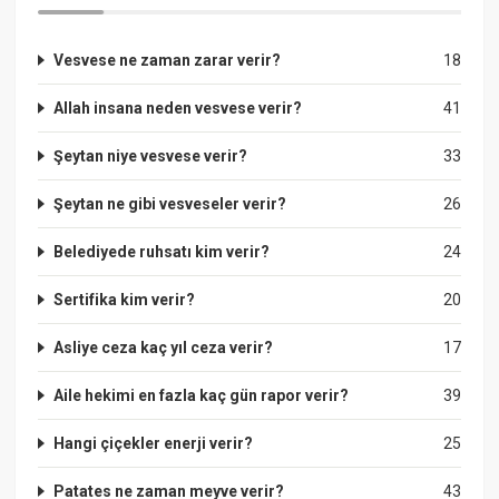
Vesvese ne zaman zarar verir?
18
Allah insana neden vesvese verir?
41
Şeytan niye vesvese verir?
33
Şeytan ne gibi vesveseler verir?
26
Belediyede ruhsatı kim verir?
24
Sertifika kim verir?
20
Asliye ceza kaç yıl ceza verir?
17
Aile hekimi en fazla kaç gün rapor verir?
39
Hangi çiçekler enerji verir?
25
Patates ne zaman meyve verir?
43