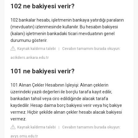
102 ne bakiyesi verir?
102 bankalar hesabı, işletmenin bankaya yatırdığı paraların
(mevduatın) izlenmesinde kullanılır. Bu hesabın bakiyesi
(kalanı) işletmenin bankadaki ticari mevduatının genel
durumunu gösterir.
Kaynak kaldırma talebi
Cevabın tamamını burada okuyun:
|
acikders.ankara.edu.tr
101 ne bakiyesi verir?
101 Alınan Çekler Hesabının İşleyişi: Alınan çeklerin
üzerindeki yazılı değerleri ile borçlu tarafa kayıt edilir,
bankadan tahsil veya ciro edildiğinde alacak tarafa
kaydedilir. Hesap daima borç bakiyesi verir veya hiç bakiye
vermez. Hiçbir şekilde alınan çekler hesabı alacak bakiyesi
vermez.
Kaynak kaldırma talebi
Cevabın tamamını burada okuyun:
|
avys.omu.edu.tr