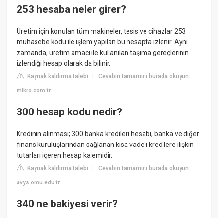
253 hesaba neler girer?
Üretim için konulan tüm makineler, tesis ve cihazlar 253
muhasebe kodu ile işlem yapılan bu hesapta izlenir. Aynı
zamanda, üretim amacı ile kullanılan taşıma gereçlerinin
izlendiği hesap olarak da bilinir.
Kaynak kaldırma talebi
Cevabın tamamını burada okuyun:
|
mikro.com.tr
300 hesap kodu nedir?
Kredinin alınması; 300 banka kredileri hesabı, banka ve diğer
finans kuruluşlarından sağlanan kısa vadeli kredilere ilişkin
tutarları içeren hesap kalemidir.
Kaynak kaldırma talebi
Cevabın tamamını burada okuyun:
|
avys.omu.edu.tr
340 ne bakiyesi verir?