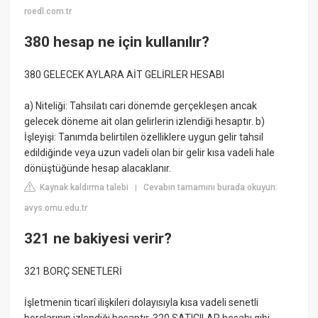
roedl.com.tr
380 hesap ne için kullanılır?
380 GELECEK AYLARA AİT GELİRLER HESABI
a) Niteliği: Tahsilatı cari dönemde gerçekleşen ancak
gelecek döneme ait olan gelirlerin izlendiği hesaptır. b)
İşleyişi: Tanımda belirtilen özelliklere uygun gelir tahsil
edildiğinde veya uzun vadeli olan bir gelir kısa vadeli hale
dönüştüğünde hesap alacaklanır.
Kaynak kaldırma talebi
Cevabın tamamını burada okuyun:
|
avys.omu.edu.tr
321 ne bakiyesi verir?
321 BORÇ SENETLERİ
İşletmenin ticarî ilişkileri dolayısıyla kısa vadeli senetli
borçlarının izlendiği hesaptır. 320 SATICILAR hesabı gibi