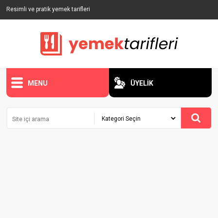
Resimli ve pratik yemek tarifleri
MENU
ÜYELİK