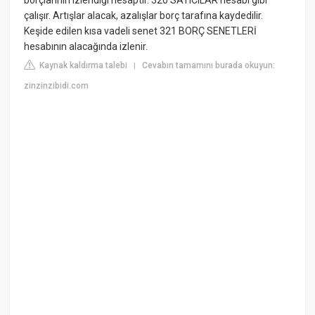
çalışır. Artışlar alacak, azalışlar borç tarafına kaydedilir.
Keşide edilen kısa vadeli senet 321 BORÇ SENETLERİ
hesabının alacağında izlenir.
Kaynak kaldırma talebi
Cevabın tamamını burada okuyun:
|
zinzinzibidi.com