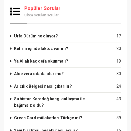
Popüler Sorular
Sıkça sorulan sorular
Urfa Dürüm ne oluyor?
17
Kefirin içinde laktoz var mı?
30
Ya Allah kaç defa okunmalı?
19
Aloe vera odada olur mu?
30
Arıcılık Belgesi nasıl çıkarılır?
24
Sırbistan Karadağ hangi antlaşma ile
43
bağımsız oldu?
Green Card mülakatları Türkçe mi?
39
Yeni bir Gmail hesabı nasıl açılır?
15