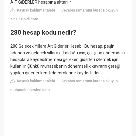
AİT GİDERLER hesabına aktarılır.
Kaynak kaldırma talebi
Cevabın tamamını burada okuyun:
|
zinzinzibidi.com
280 hesap kodu nedir?
280 Gelecek Yıllara Ait Giderler Hesabı: Bu hesap, peşin
ödenen ve gelecek yıllara ait olduğu için, çalışılan dönemdeki
hesaplara kaydedilmemesi gereken giderleri izlemek için
kullanılır. Çünkü muhasebenin dönemsellik kavramı gereği
yapılan giderler kendi döenmlerine kaydedilirler.
Kaynak kaldırma talebi
Cevabın tamamını burada okuyun:
|
muhasebedersleri.com