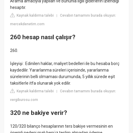
Arama amacıyla yapılan ve bununla ilgili giderlerin izlendiği
hesaptır.
Kaynak kaldırma talebi
Cevabın tamamını burada okuyun:
|
mercekdenetim.com
260 hesap nasıl çalışır?
260.
İşleyişi : Edinilen haklar, maliyet bedelleri ile bu hesaba borç
kaydedilir. Yararlanma süreleri içerisinde, yararlanma
sürelerinin belli olmaması durumunda, 5 yıllık sürede eşit
taksitlerle itfa olunarak yok edilir.
Kaynak kaldırma talebi
Cevabın tamamını burada okuyun:
|
vergiburosu.com
320 ne bakiye verir?
120/320 bilanço hesaplarının ters bakiye vermesinin en
önemli nedeni malı henüz teslim almadan ödeme