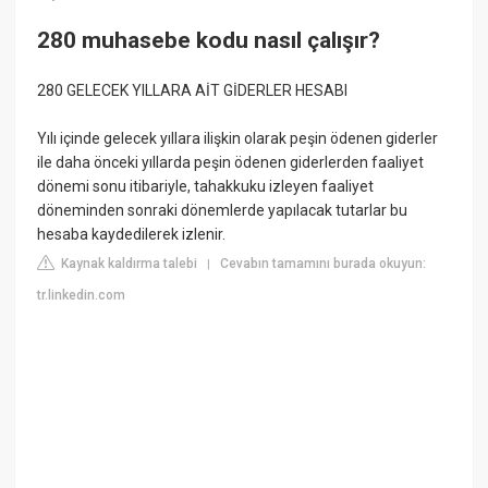
280 muhasebe kodu nasıl çalışır?
280 GELECEK YILLARA AİT GİDERLER HESABI
Yılı içinde gelecek yıllara ilişkin olarak peşin ödenen giderler
ile daha önceki yıllarda peşin ödenen giderlerden faaliyet
dönemi sonu itibariyle, tahakkuku izleyen faaliyet
döneminden sonraki dönemlerde yapılacak tutarlar bu
hesaba kaydedilerek izlenir.
Kaynak kaldırma talebi
Cevabın tamamını burada okuyun:
|
tr.linkedin.com