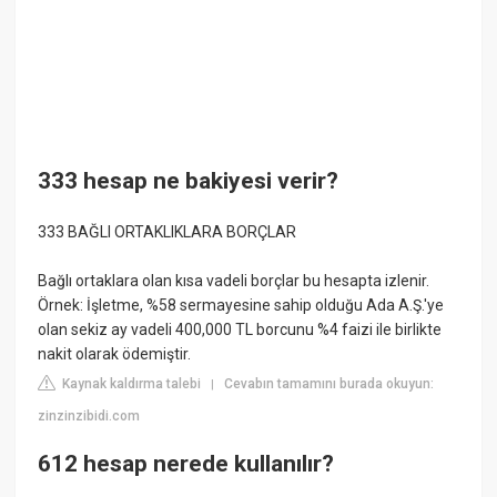
333 hesap ne bakiyesi verir?
333 BAĞLI ORTAKLIKLARA BORÇLAR
Bağlı ortaklara olan kısa vadeli borçlar bu hesapta izlenir.
Örnek: İşletme, %58 sermayesine sahip olduğu Ada A.Ş.'ye
olan sekiz ay vadeli 400,000 TL borcunu %4 faizi ile birlikte
nakit olarak ödemiştir.
Kaynak kaldırma talebi
Cevabın tamamını burada okuyun:
|
zinzinzibidi.com
612 hesap nerede kullanılır?