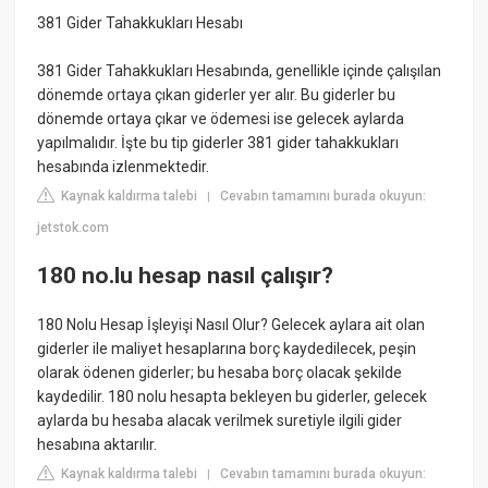
381 Gider Tahakkukları Hesabı
381 Gider Tahakkukları Hesabında, genellikle içinde çalışılan
dönemde ortaya çıkan giderler yer alır. Bu giderler bu
dönemde ortaya çıkar ve ödemesi ise gelecek aylarda
yapılmalıdır. İşte bu tip giderler 381 gider tahakkukları
hesabında izlenmektedir.
Kaynak kaldırma talebi
Cevabın tamamını burada okuyun:
|
jetstok.com
180 no.lu hesap nasıl çalışır?
180 Nolu Hesap İşleyişi Nasıl Olur? Gelecek aylara ait olan
giderler ile maliyet hesaplarına borç kaydedilecek, peşin
olarak ödenen giderler; bu hesaba borç olacak şekilde
kaydedilir. 180 nolu hesapta bekleyen bu giderler, gelecek
aylarda bu hesaba alacak verilmek suretiyle ilgili gider
hesabına aktarılır.
Kaynak kaldırma talebi
Cevabın tamamını burada okuyun:
|