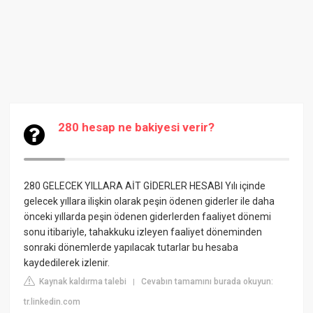
280 hesap ne bakiyesi verir?
280 GELECEK YILLARA AİT GİDERLER HESABI
Yılı içinde
gelecek yıllara ilişkin olarak peşin ödenen giderler ile daha
önceki yıllarda peşin ödenen giderlerden faaliyet dönemi
sonu itibariyle, tahakkuku izleyen faaliyet döneminden
sonraki dönemlerde yapılacak tutarlar bu hesaba
kaydedilerek izlenir.
Kaynak kaldırma talebi
Cevabın tamamını burada okuyun:
|
tr.linkedin.com