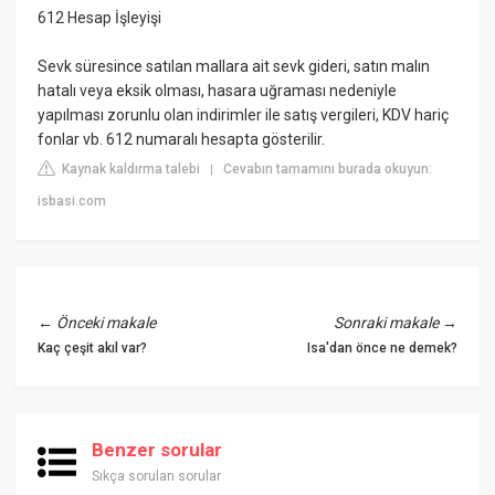
612 Hesap İşleyişi
Sevk süresince satılan mallara ait sevk gideri, satın malın
hatalı veya eksik olması, hasara uğraması nedeniyle
yapılması zorunlu olan indirimler ile satış vergileri, KDV hariç
fonlar vb. 612 numaralı hesapta gösterilir.
Kaynak kaldırma talebi
Cevabın tamamını burada okuyun:
|
isbasi.com
←
Önceki makale
Sonraki makale
→
Kaç çeşit akıl var?
Isa'dan önce ne demek?
Benzer sorular
Sıkça sorulan sorular