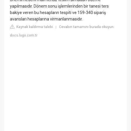
yapılmasıdır. Dönem sonu işlemlerinden bir tanesi ters
bakiye veren bu hesapların tespiti ve 159-340 sipariş
avansları hesaplarına virmanlanmasıdır.
Kaynak kaldırma talebi
Cevabın tamamını burada okuyun:
|
docs.logo.com.tr