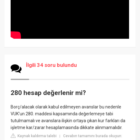
İlgili 34 soru bulundu
280 hesap değerlenir mi?
Borç/alacak olarak kabul edilmeyen avanslar bu nedenle
VUK'un 280. maddesi kapsamında değerlemeye tabi
tutulmamalı ve avanslara ilişkin ortaya çıkan kur farkları da
işletme kar/zarar hesaplamasında dikkate alınmamalıdır.
Kaynak kaldırma talebi
Cevabın tamamını burada okuyun:
|