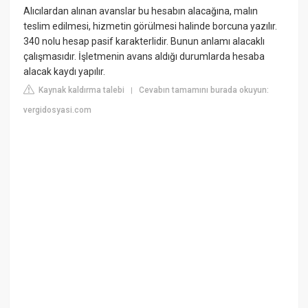
Alıcılardan alınan avanslar bu hesabın alacağına, malın
teslim edilmesi, hizmetin görülmesi halinde borcuna yazılır.
340 nolu hesap pasif karakterlidir. Bunun anlamı alacaklı
çalışmasıdır. İşletmenin avans aldığı durumlarda hesaba
alacak kaydı yapılır.
Kaynak kaldırma talebi
Cevabın tamamını burada okuyun:
|
vergidosyasi.com