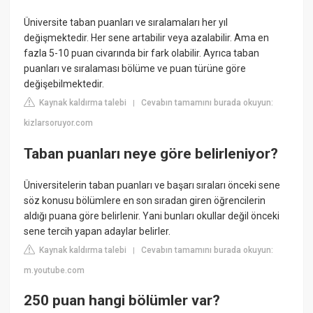
Üniversite taban puanları ve sıralamaları her yıl
değişmektedir. Her sene artabilir veya azalabilir. Ama en
fazla 5-10 puan civarında bir fark olabilir. Ayrıca taban
puanları ve sıralaması bölüme ve puan türüne göre
değişebilmektedir.
Kaynak kaldırma talebi
Cevabın tamamını burada okuyun:
|
kizlarsoruyor.com
Taban puanları neye göre belirleniyor?
Üniversitelerin taban puanları ve başarı sıraları önceki sene
söz konusu bölümlere en son sıradan giren öğrencilerin
aldığı puana göre belirlenir. Yani bunları okullar değil önceki
sene tercih yapan adaylar belirler.
Kaynak kaldırma talebi
Cevabın tamamını burada okuyun:
|
m.youtube.com
250 puan hangi bölümler var?