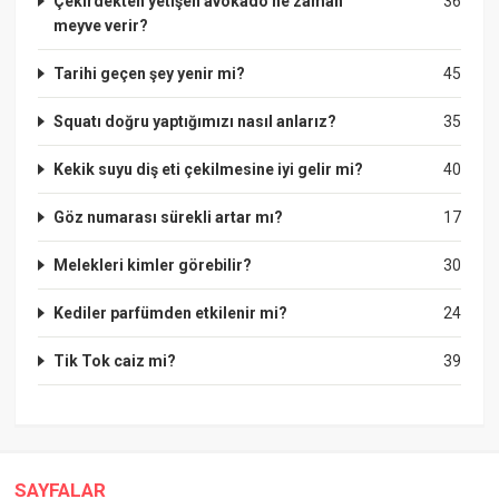
Çekirdekten yetişen avokado ne zaman
36
meyve verir?
Tarihi geçen şey yenir mi?
45
Squatı doğru yaptığımızı nasıl anlarız?
35
Kekik suyu diş eti çekilmesine iyi gelir mi?
40
Göz numarası sürekli artar mı?
17
Melekleri kimler görebilir?
30
Kediler parfümden etkilenir mi?
24
Tik Tok caiz mi?
39
SAYFALAR