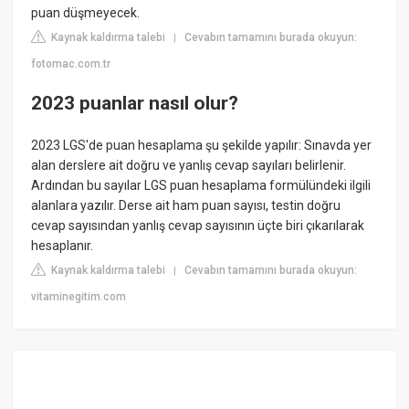
puan düşmeyecek.
Kaynak kaldırma talebi
Cevabın tamamını burada okuyun:
|
fotomac.com.tr
2023 puanlar nasıl olur?
2023 LGS'de puan hesaplama şu şekilde yapılır: Sınavda yer
alan derslere ait doğru ve yanlış cevap sayıları belirlenir.
Ardından bu sayılar LGS puan hesaplama formülündeki ilgili
alanlara yazılır. Derse ait ham puan sayısı, testin doğru
cevap sayısından yanlış cevap sayısının üçte biri çıkarılarak
hesaplanır.
Kaynak kaldırma talebi
Cevabın tamamını burada okuyun:
|
vitaminegitim.com