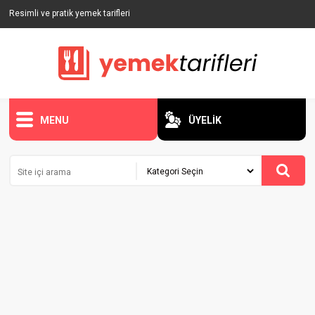
Resimli ve pratik yemek tarifleri
MENU
ÜYELİK