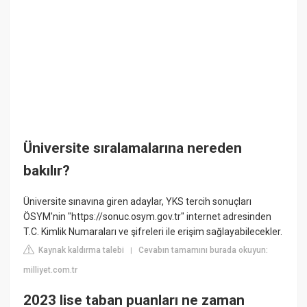
Üniversite sıralamalarına nereden
bakılır?
Üniversite sınavına giren adaylar, YKS tercih sonuçları
ÖSYM'nin "https://sonuc.osym.gov.tr" internet adresinden
T.C. Kimlik Numaraları ve şifreleri ile erişim sağlayabilecekler.
Kaynak kaldırma talebi
Cevabın tamamını burada okuyun:
|
milliyet.com.tr
2023 lise taban puanları ne zaman