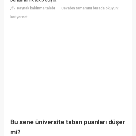
Kaynak kaldırma talebi
Cevabın tamamını burada okuyun:
|
kariyer.net
Bu sene üniversite taban puanları düşer
mi?