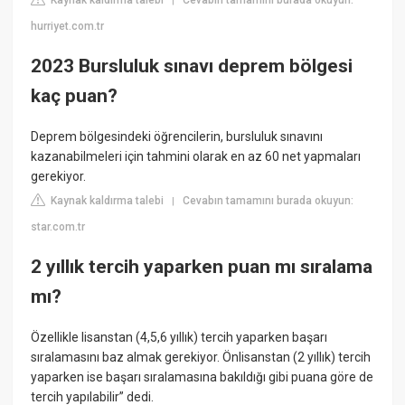
Kaynak kaldırma talebi
Cevabın tamamını burada okuyun:
|
hurriyet.com.tr
2023 Bursluluk sınavı deprem bölgesi
kaç puan?
Deprem bölgesindeki öğrencilerin, bursluluk sınavını
kazanabilmeleri için tahmini olarak en az 60 net yapmaları
gerekiyor.
Kaynak kaldırma talebi
Cevabın tamamını burada okuyun:
|
star.com.tr
2 yıllık tercih yaparken puan mı sıralama
mı?
Özellikle lisanstan (4,5,6 yıllık) tercih yaparken başarı
sıralamasını baz almak gerekiyor. Önlisanstan (2 yıllık) tercih
yaparken ise başarı sıralamasına bakıldığı gibi puana göre de
tercih yapılabilir” dedi.