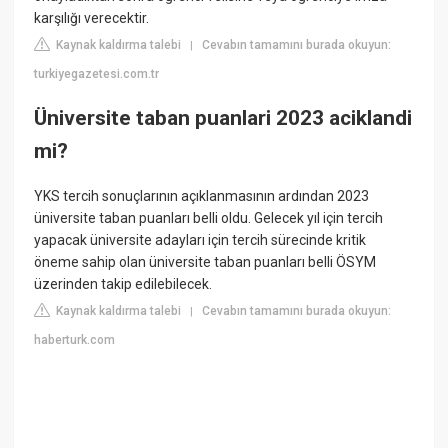
karşılığı verecektir.
Kaynak kaldırma talebi
Cevabın tamamını burada okuyun:
|
turkiyegazetesi.com.tr
Üniversite taban puanlari 2023 aciklandi
mi?
YKS tercih sonuçlarının açıklanmasının ardından 2023
üniversite taban puanları belli oldu. Gelecek yıl için tercih
yapacak üniversite adayları için tercih sürecinde kritik
öneme sahip olan üniversite taban puanları belli ÖSYM
üzerinden takip edilebilecek.
Kaynak kaldırma talebi
Cevabın tamamını burada okuyun:
|
haberturk.com