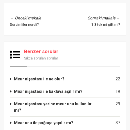
←
Önceki makale
Sonraki makale
→
Dersimliler nereli?
1 3 tek mi çift mi?
Benzer sorular
Sıkça sorulan sorular
Mısır nişastası ile ne olur?
22
Mısır nişastası ile baklava açılır mı?
19
Mısır nişastası yerine mısır unu kullanılır
29
mı?
Mısır unu ile poğaça yapılır mı?
37