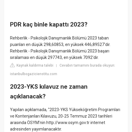
PDR kaç binle kapattı 2023?
Rehberlik - Psikolojik Danışmanlık Bölümü 2023 taban
puanları en düşük 298,60853, en yüksek 446,89527'dir.
Rehberlik - Psikolojik Danışmanlık Bölümü 2023 başarı
sıralaması en düşük 297743, en yüksek 7092'dir.
Kaynak kaldırma talebi
Cevabın tamamını burada okuyun:
|
istanbulbogazicienstitu.com
2023-YKS kılavuz ne zaman
açıklanacak?
Yapılan açıklamada, "2023-YKS Yükseköğretim Programları
ve Kontenjanları Kılavuzu, 20-25 Temmuz 2023 tarihleri
arasında ÖSYM'nin http://www.osym.gov.tr internet
adresinden yayımlanacaktır.