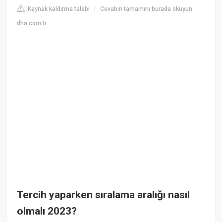
Kaynak kaldırma talebi
Cevabın tamamını burada okuyun:
|
dha.com.tr
Tercih yaparken sıralama aralığı nasıl
olmalı 2023?