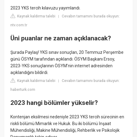
2023 YKS tercih kılavuzu yayımlandı.
Kaynak kaldırma talebi
Cevabın tamamını burada okuyun:
|
ntv.com.tr
Üni puanlar ne zaman açıklanacak?
Şurada Paylaş! YKS sınav sonuçları, 20 Temmuz Perşembe
günü ÖSYM tarafından açıklandı. ÖSYM Başkanı Ersoy,
2023-YKS sonuçlarının ÖSYM'nin internet adresinden
açıklandığını bildirdi.
Kaynak kaldırma talebi
Cevabın tamamını burada okuyun:
|
haberturk.com
2023 hangi bölümler yükselir?
Kontenjan eksilmesi nedeniyle 2023 YKS tercih sürecinin en
riskli bölümü Mimarlık ve Hukuk. Bu iki bölümü İnşaat
Mühendisliği, Makine Mühendisliği, Rehberlik ve Psikolojik
Danışmanlık takip ediyor.