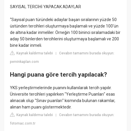
SAYISAL TERCİHİ YAPACAK ADAYLAR
“Sayısal puan türündeki adaylar başarı sıralarının yüzde 50
üstünden tercihleri oluşturmaya başlamalı ve yüzde 100'ün
de altına kadar inmeliler. Örneğin 100 bininci sıralamadaki bir
aday 50 binlerden tercihlerini oluşturmaya başlamalı ve 200
bine kadar inmeli.
Kaynak kaldırma talebi
Cevabın tamamını burada okuyun:
|
pervinkaplan.com
Hangi puana göre tercih yapılacak?
YKS yerleştirmelerinde puanını kullanılarak tercih yapılır.
Üniversite tercihleri yapılırken "Yerleştirme Puanları" esas
alınacak olup "Sınav puanları" kısmında bulunan rakamlar,
alınan ham puanı göstermektedir.
Kaynak kaldırma talebi
Cevabın tamamını burada okuyun:
|
fotomac.com.tr