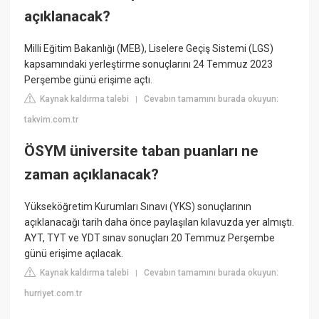
açıklanacak?
Milli Eğitim Bakanlığı (MEB), Liselere Geçiş Sistemi (LGS)
kapsamındaki yerleştirme sonuçlarını 24 Temmuz 2023
Perşembe günü erişime açtı.
Kaynak kaldırma talebi
Cevabın tamamını burada okuyun:
|
takvim.com.tr
ÖSYM üniversite taban puanları ne
zaman açıklanacak?
Yükseköğretim Kurumları Sınavı (YKS) sonuçlarının
açıklanacağı tarih daha önce paylaşılan kılavuzda yer almıştı.
AYT, TYT ve YDT sınav sonuçları 20 Temmuz Perşembe
günü erişime açılacak.
Kaynak kaldırma talebi
Cevabın tamamını burada okuyun:
|
hurriyet.com.tr