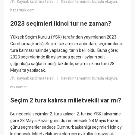
Kaynak kaldırma talebi
Cevabın tamamını burada okuyun:
|
haberturk.com
2023 seçimleri ikinci tur ne zaman?
Yüksek Seçim Kurulu (YSK) tarafından yayımlanan 2023
Cumhurbaşkanlığı Seçim takviminin ardından, seçimin ikinci
tura kalması halinde yapılacağı tarih belli oldu. Buna göre;
2023 seçimlerinde ilk oylamada geçerli oyların salt
çoğunluğu sağlanmadığı takdirde, seçimin ikinci turu 28
Mayıs'ta yapılacak.
Kaynak kaldırma talebi
Cevabın tamamını burada okuyun:
|
ntv.com.tr
Seçim 2 tura kalırsa milletvekili var mı?
Bu nedenle seçimler 2. tura kalıyor. 2. tur ise YSK takvimine
göre 28 Mayıs Pazar günü düzenlenecek. 28 Mayıs Pazar
günü seçmenler sadece Cumhurbaşkanlığı seçimleri için oy
kullanacak. Milletvekili seçimleri için oy kullanılmayacak.