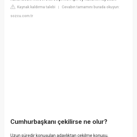
Kaynak kaldırma talebi
Cevabın tamamını burada okuyun:
|
sozcu.com.tr
Cumhurbaşkanı çekilirse ne olur?
Uzun süredir konuşulan adaylıktan çekilme konusu,