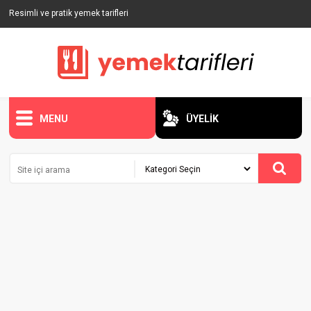
Resimli ve pratik yemek tarifleri
MENU
ÜYELİK