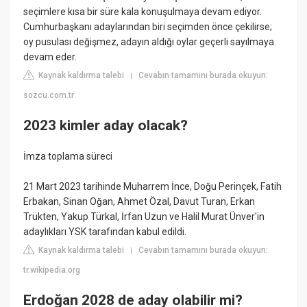
seçimlere kısa bir süre kala konuşulmaya devam ediyor.
Cumhurbaşkanı adaylarından biri seçimden önce çekilirse;
oy pusulası değişmez, adayın aldığı oylar geçerli sayılmaya
devam eder.
Kaynak kaldırma talebi
Cevabın tamamını burada okuyun:
|
sozcu.com.tr
2023 kimler aday olacak?
İmza toplama süreci
21 Mart 2023 tarihinde Muharrem İnce, Doğu Perinçek, Fatih
Erbakan, Sinan Oğan, Ahmet Özal, Davut Turan, Erkan
Trükten, Yakup Türkal, İrfan Uzun ve Halil Murat Ünver'in
adaylıkları YSK tarafından kabul edildi.
Kaynak kaldırma talebi
Cevabın tamamını burada okuyun:
|
tr.wikipedia.org
Erdoğan 2028 de aday olabilir mi?