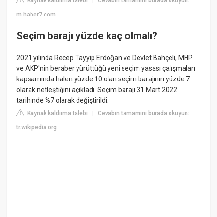
Kaynak kaldırma talebi
Cevabın tamamını burada okuyun:
|
m.haber7.com
Seçim barajı yüzde kaç olmalı?
2021 yılında Recep Tayyip Erdoğan ve Devlet Bahçeli, MHP
ve AKP'nin beraber yürüttüğü yeni seçim yasası çalışmaları
kapsamında halen yüzde 10 olan seçim barajının yüzde 7
olarak netleştiğini açıkladı. Seçim barajı 31 Mart 2022
tarihinde %7 olarak değiştirildi.
Kaynak kaldırma talebi
Cevabın tamamını burada okuyun:
|
tr.wikipedia.org