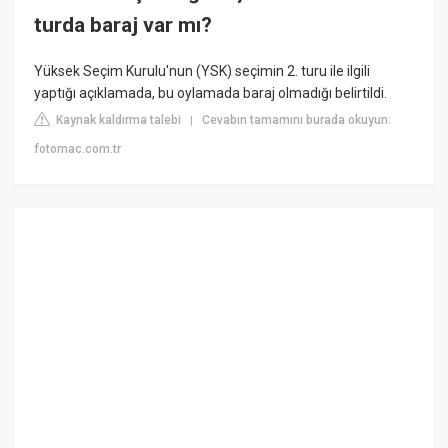
turda baraj var mı?
Yüksek Seçim Kurulu'nun (YSK) seçimin 2. turu ile ilgili
yaptığı açıklamada, bu oylamada baraj olmadığı belirtildi.
Kaynak kaldırma talebi
Cevabın tamamını burada okuyun:
|
fotomac.com.tr