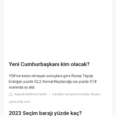
Yeni Cumhurbaşkanı kim olacak?
YSK'nın kesin olmayan sonuçlara göre Recep Tayyip
Erdoğan yüzde 52,2; Kemal Kılıçdaroğlu ise yüzde 47,8
oranında oy aldı.
Kaynak kaldırma talebi
Cevabın tamamını burada okuyun:
|
yenisafak.com
2023 Seçim barajı yüzde kaç?