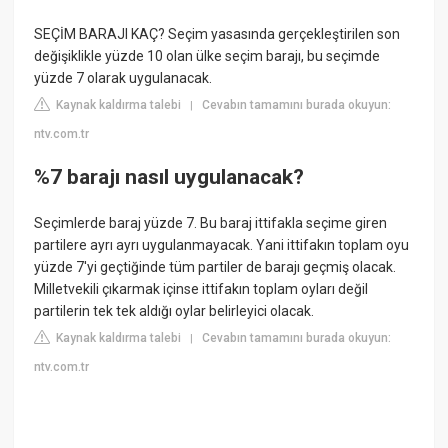
SEÇİM BARAJI KAÇ? Seçim yasasında gerçekleştirilen son
değişiklikle yüzde 10 olan ülke seçim barajı, bu seçimde
yüzde 7 olarak uygulanacak.
Kaynak kaldırma talebi
Cevabın tamamını burada okuyun:
|
ntv.com.tr
%7 barajı nasıl uygulanacak?
Seçimlerde baraj yüzde 7. Bu baraj ittifakla seçime giren
partilere ayrı ayrı uygulanmayacak. Yani ittifakın toplam oyu
yüzde 7'yi geçtiğinde tüm partiler de barajı geçmiş olacak.
Milletvekili çıkarmak içinse ittifakın toplam oyları değil
partilerin tek tek aldığı oylar belirleyici olacak.
Kaynak kaldırma talebi
Cevabın tamamını burada okuyun:
|
ntv.com.tr