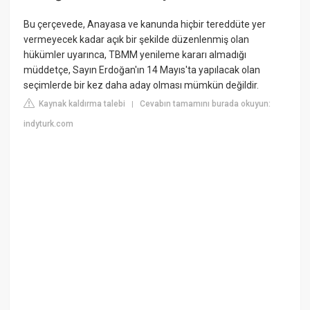
Bu çerçevede, Anayasa ve kanunda hiçbir tereddüte yer
vermeyecek kadar açık bir şekilde düzenlenmiş olan
hükümler uyarınca, TBMM yenileme kararı almadığı
müddetçe, Sayın Erdoğan'ın 14 Mayıs'ta yapılacak olan
seçimlerde bir kez daha aday olması mümkün değildir.
Kaynak kaldırma talebi
Cevabın tamamını burada okuyun:
|
indyturk.com