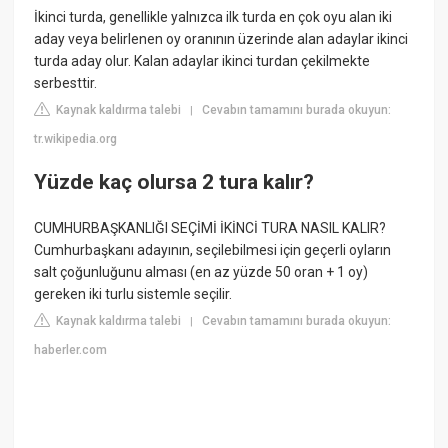
İkinci turda, genellikle yalnızca ilk turda en çok oyu alan iki
aday veya belirlenen oy oranının üzerinde alan adaylar ikinci
turda aday olur. Kalan adaylar ikinci turdan çekilmekte
serbesttir.
Kaynak kaldırma talebi
Cevabın tamamını burada okuyun:
|
tr.wikipedia.org
Yüzde kaç olursa 2 tura kalır?
CUMHURBAŞKANLIĞI SEÇİMİ İKİNCİ TURA NASIL KALIR?
Cumhurbaşkanı adayının, seçilebilmesi için geçerli oyların
salt çoğunluğunu alması (en az yüzde 50 oran + 1 oy)
gereken iki turlu sistemle seçilir.
Kaynak kaldırma talebi
Cevabın tamamını burada okuyun:
|
haberler.com