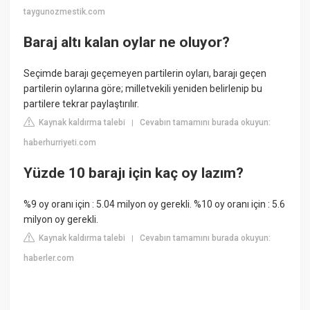
taygunozmestik.com
Baraj altı kalan oylar ne oluyor?
Seçimde barajı geçemeyen partilerin oyları, barajı geçen
partilerin oylarına göre; milletvekili yeniden belirlenip bu
partilere tekrar paylaştırılır.
Kaynak kaldırma talebi
Cevabın tamamını burada okuyun:
|
haberhurriyeti.com
Yüzde 10 barajı için kaç oy lazım?
%9 oy oranı için : 5.04 milyon oy gerekli. %10 oy oranı için : 5.6
milyon oy gerekli.
Kaynak kaldırma talebi
Cevabın tamamını burada okuyun:
|
haberler.com