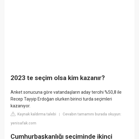
2023 te seçim olsa kim kazanır?
Anket sonucuna göre vatandaşların aday tercihi %50,8 ile
Recep Tayyip Erdoğan olurken birinci turda seçimleri
kazanıyor.
Kaynak kaldırma talebi
Cevabın tamamını burada okuyun:
|
yenisafak.com
Cumhurbaşkanlığı seçiminde ikinci