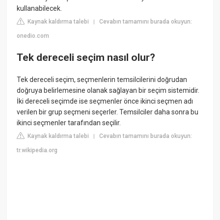
kullanabilecek.
Kaynak kaldırma talebi
Cevabın tamamını burada okuyun:
|
onedio.com
Tek dereceli seçim nasıl olur?
Tek dereceli seçim, seçmenlerin temsilcilerini doğrudan
doğruya belirlemesine olanak sağlayan bir seçim sistemidir.
İki dereceli seçimde ise seçmenler önce ikinci seçmen adı
verilen bir grup seçmeni seçerler. Temsilciler daha sonra bu
ikinci seçmenler tarafından seçilir.
Kaynak kaldırma talebi
Cevabın tamamını burada okuyun:
|
tr.wikipedia.org