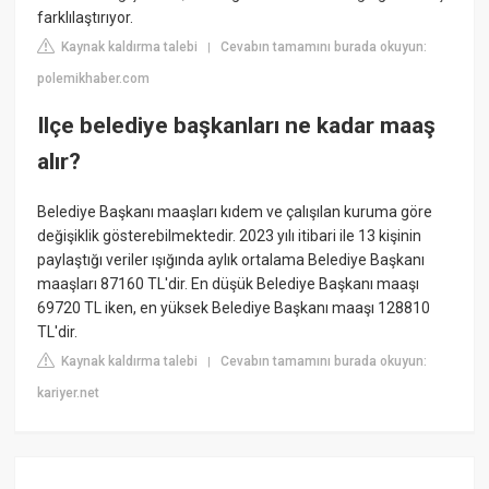
farklılaştırıyor.
Kaynak kaldırma talebi
Cevabın tamamını burada okuyun:
|
polemikhaber.com
Ilçe belediye başkanları ne kadar maaş
alır?
Belediye Başkanı maaşları kıdem ve çalışılan kuruma göre
değişiklik gösterebilmektedir. 2023 yılı itibari ile 13 kişinin
paylaştığı veriler ışığında aylık ortalama Belediye Başkanı
maaşları 87160 TL'dir. En düşük Belediye Başkanı maaşı
69720 TL iken, en yüksek Belediye Başkanı maaşı 128810
TL'dir.
Kaynak kaldırma talebi
Cevabın tamamını burada okuyun:
|
kariyer.net