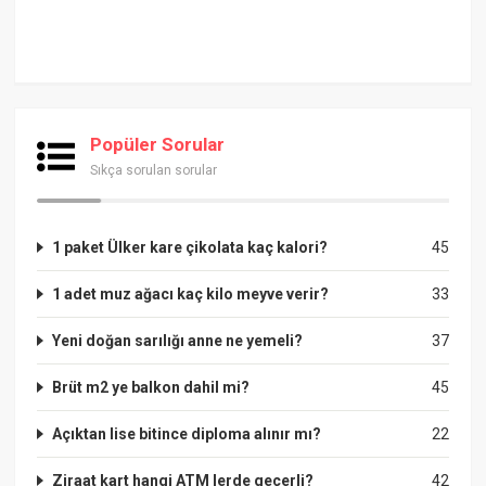
Popüler Sorular
Sıkça sorulan sorular
1 paket Ülker kare çikolata kaç kalori?
45
1 adet muz ağacı kaç kilo meyve verir?
33
Yeni doğan sarılığı anne ne yemeli?
37
Brüt m2 ye balkon dahil mi?
45
Açıktan lise bitince diploma alınır mı?
22
Ziraat kart hangi ATM lerde geçerli?
42