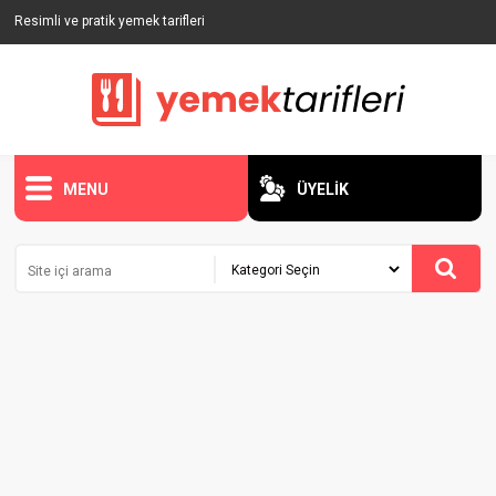
Resimli ve pratik yemek tarifleri
MENU
ÜYELİK