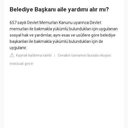
Belediye Başkanı aile yardımı alır mı?
657 sayılı Devlet Memurları Kanunu uyarınca Devlet
memurları ile bakmakla yükümlü bulundukları için uygulanan
sosyal hak ve yardımlar, aynı esas ve usûllere göre belediye
başkanları ile bakmakla yükümlü bulundukları için de
uygulanır.
Kaynak kaldırma talebi
Cevabın tamamını burada okuyun:
|
mevzuat.gov.tr