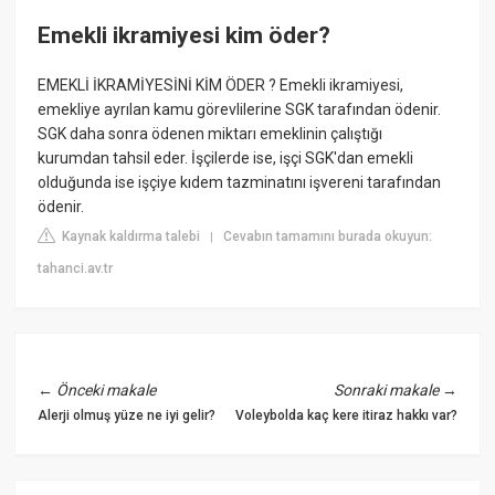
Emekli ikramiyesi kim öder?
EMEKLİ İKRAMİYESİNİ KİM ÖDER ? Emekli ikramiyesi,
emekliye ayrılan kamu görevlilerine SGK tarafından ödenir.
SGK daha sonra ödenen miktarı emeklinin çalıştığı
kurumdan tahsil eder. İşçilerde ise, işçi SGK'dan emekli
olduğunda ise işçiye kıdem tazminatını işvereni tarafından
ödenir.
Kaynak kaldırma talebi
Cevabın tamamını burada okuyun:
|
tahanci.av.tr
←
Önceki makale
Sonraki makale
→
Alerji olmuş yüze ne iyi gelir?
Voleybolda kaç kere itiraz hakkı var?