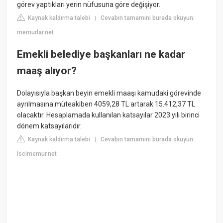
görev yaptıkları yerin nüfusuna göre değişiyor.
Kaynak kaldırma talebi
Cevabın tamamını burada okuyun:
|
memurlar.net
Emekli belediye başkanları ne kadar
maaş alıyor?
Dolayısıyla başkan beyin emekli maaşı kamudaki görevinde
ayrılmasına müteakiben 4059,28 TL artarak 15.412,37 TL
olacaktır. Hesaplamada kullanılan katsayılar 2023 yılı birinci
dönem katsayılarıdır.
Kaynak kaldırma talebi
Cevabın tamamını burada okuyun:
|
iscimemur.net