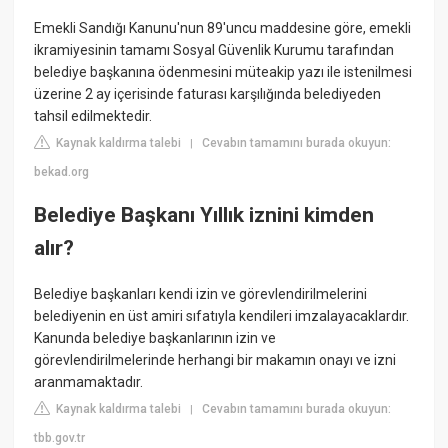
Emekli Sandığı Kanunu'nun 89'uncu maddesine göre, emekli
ikramiyesinin tamamı Sosyal Güvenlik Kurumu tarafından
belediye başkanına ödenmesini müteakip yazı ile istenilmesi
üzerine 2 ay içerisinde faturası karşılığında belediyeden
tahsil edilmektedir.
Kaynak kaldırma talebi
Cevabın tamamını burada okuyun:
|
bekad.org
Belediye Başkanı Yıllık iznini kimden
alır?
Belediye başkanları kendi izin ve görevlendirilmelerini
belediyenin en üst amiri sıfatıyla kendileri imzalayacaklardır.
Kanunda belediye başkanlarının izin ve
görevlendirilmelerinde herhangi bir makamın onayı ve izni
aranmamaktadır.
Kaynak kaldırma talebi
Cevabın tamamını burada okuyun:
|
tbb.gov.tr