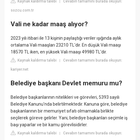
Kaynak kaldırma talebi
Cevabın tamamını burada okuyun:
|
sozcu.com.tr
Vali ne kadar maaş alıyor?
2023 yılı itibari ile 13 kişinin paylaştığı veriler ışığında aylık
ortalama Vali maaşları 23210 TL'dir. En düşük Vali maaşı
18570 TL iken, en yüksek Vali maaşı 49980 TL'dir.
Kaynak kaldırma talebi
Cevabın tamamını burada okuyun:
|
kariyer.net
Belediye başkanı Devlet memuru mu?
Belediye başkanlarının nitelikleri ve görevleri, 5393 sayılı
Belediye Kanunu'nda belirtilmektedir. Kanuna göre, belediye
başkanlarının bir memuriyet sıfatı olmamakla birlikte
seçilerek göreve gelirler. Yani, belediye başkanları seçimle iş
başı yaparlar ve bir kamu görevlisidirler.
Kaynak kaldırma talebi
Cevabın tamamını burada okuyun:
|