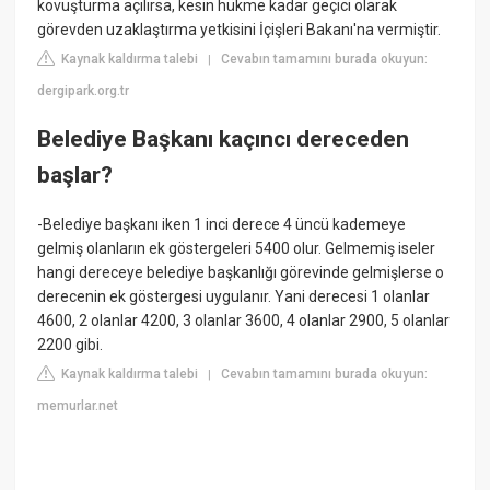
kovuşturma açılırsa, kesin hükme kadar geçici olarak
görevden uzaklaştırma yetkisini İçişleri Bakanı'na vermiştir.
Kaynak kaldırma talebi
Cevabın tamamını burada okuyun:
|
dergipark.org.tr
Belediye Başkanı kaçıncı dereceden
başlar?
-Belediye başkanı iken 1 inci derece 4 üncü kademeye
gelmiş olanların ek göstergeleri 5400 olur. Gelmemiş iseler
hangi dereceye belediye başkanlığı görevinde gelmişlerse o
derecenin ek göstergesi uygulanır. Yani derecesi 1 olanlar
4600, 2 olanlar 4200, 3 olanlar 3600, 4 olanlar 2900, 5 olanlar
2200 gibi.
Kaynak kaldırma talebi
Cevabın tamamını burada okuyun:
|
memurlar.net