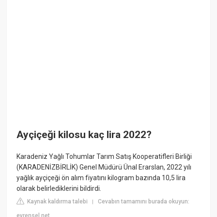
Ayçiçeği kilosu kaç lira 2022?
Karadeniz Yağlı Tohumlar Tarım Satış Kooperatifleri Birliği
(KARADENİZBİRLİK) Genel Müdürü Ünal Erarslan, 2022 yılı
yağlık ayçiçeği ön alım fiyatını kilogram bazında 10,5 lira
olarak belirlediklerini bildirdi.
Kaynak kaldırma talebi
Cevabın tamamını burada okuyun:
|
evrensel.net