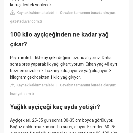
kuruş destek verilecek.
Kaynak kaldırma talebi
Cevabın tamamını burada okuyun:
|
gazeteduvar.com.tr
100 kilo ayçiçeğinden ne kadar yağ
çıkar?
Pişirme ile birlikte ay çekirdeğinin özünü alıyoruz. Daha
sonra pres yaparak ilk yağı çıkartıyorum. Çıkan yağ 48 ayrı
bezden süzülerek, hazneye düşüyor ve yağ oluşuyor. 3
kilogram çekirdekten 1 kilo yağ çıkıyor.
Kaynak kaldırma talebi
Cevabın tamamını burada okuyun:
|
hurriyet.com.tr
Yağlık ayçiçeği kaç ayda yetişir?
Ayçiçekleri, 25-35 gün sonra 30-35 cm boyda görülüyor.
Boğaz doldurma zamanı bu süreç oluyor. Ekimden 60-75