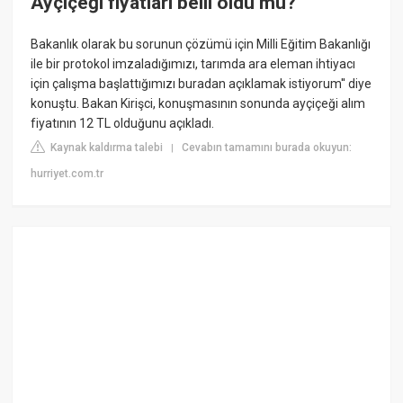
Ayçiçeği fiyatları belli oldu mu?
Bakanlık olarak bu sorunun çözümü için Milli Eğitim Bakanlığı
ile bir protokol imzaladığımızı, tarımda ara eleman ihtiyacı
için çalışma başlattığımızı buradan açıklamak istiyorum'' diye
konuştu. Bakan Kirişci, konuşmasının sonunda ayçiçeği alım
fiyatının 12 TL olduğunu açıkladı.
Kaynak kaldırma talebi
Cevabın tamamını burada okuyun:
|
hurriyet.com.tr