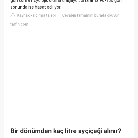
gün sonra fizyolojik oluma ulaşılıyor, ortalama 90-130 gün
sonunda ise hasat ediliyor.
Kaynak kaldırma talebi
Cevabın tamamını burada okuyun:
|
tarfin.com
Bir dönümden kaç litre ayçiçeği alınır?