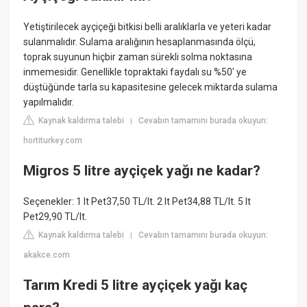
Yetiştirilecek ayçiçeği bitkisi belli aralıklarla ve yeteri kadar
sulanmalıdır. Sulama aralığının hesaplanmasında ölçü,
toprak suyunun hiçbir zaman sürekli solma noktasına
inmemesidir. Genellikle topraktaki faydalı su %50' ye
düştüğünde tarla su kapasitesine gelecek miktarda sulama
yapılmalıdır.
Kaynak kaldırma talebi
Cevabın tamamını burada okuyun:
|
hortiturkey.com
Migros 5 litre ayçiçek yağı ne kadar?
Seçenekler: 1 lt Pet37,50 TL/lt. 2 lt Pet34,88 TL/lt. 5 lt
Pet29,90 TL/lt.
Kaynak kaldırma talebi
Cevabın tamamını burada okuyun:
|
akakce.com
Tarım Kredi 5 litre ayçiçek yağı kaç