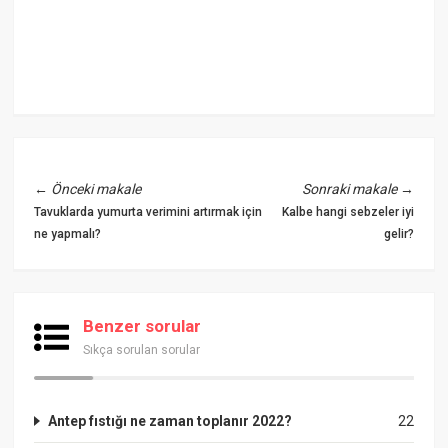
←
Önceki makale
Sonraki makale
→
Tavuklarda yumurta verimini artırmak için
Kalbe hangi sebzeler iyi
ne yapmalı?
gelir?
Benzer sorular
Sıkça sorulan sorular
Antep fıstığı ne zaman toplanır 2022?
22