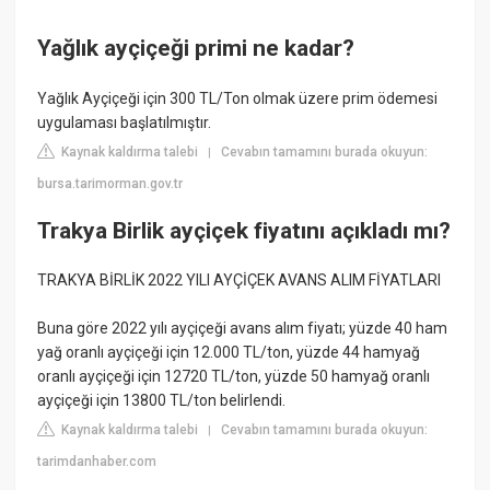
Yağlık ayçiçeği primi ne kadar?
Yağlık Ayçiçeği için 300 TL/Ton olmak üzere prim ödemesi
uygulaması başlatılmıştır.
Kaynak kaldırma talebi
Cevabın tamamını burada okuyun:
|
bursa.tarimorman.gov.tr
Trakya Birlik ayçiçek fiyatını açıkladı mı?
TRAKYA BİRLİK 2022 YILI AYÇİÇEK AVANS ALIM FİYATLARI
Buna göre 2022 yılı ayçiçeği avans alım fiyatı; yüzde 40 ham
yağ oranlı ayçiçeği için 12.000 TL/ton, yüzde 44 hamyağ
oranlı ayçiçeği için 12720 TL/ton, yüzde 50 hamyağ oranlı
ayçiçeği için 13800 TL/ton belirlendi.
Kaynak kaldırma talebi
Cevabın tamamını burada okuyun:
|
tarimdanhaber.com