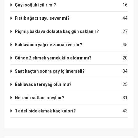
Çayı soğuk içilir mi?
16
Fıstık ağacı suyu sever mi?
44
Pişmiş baklava dolapta kaç gün saklanır?
27
Baklavanın yağı ne zaman verilir?
45
Günde 2 ekmek yemek kilo aldırır mı?
20
Saat kaçtan sonra çay içilmemeli?
34
Baklavada tereyağ olur mu?
25
Nerenin sütlacı meşhur?
31
1 adet pide ekmek kaç kalori?
43