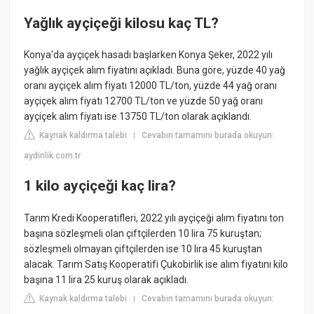
Yağlık ayçiçeği kilosu kaç TL?
Konya'da ayçiçek hasadı başlarken Konya Şeker, 2022 yılı
yağlık ayçiçek alım fiyatını açıkladı. Buna göre, yüzde 40 yağ
oranı ayçiçek alım fiyatı 12000 TL/ton, yüzde 44 yağ oranı
ayçiçek alım fiyatı 12700 TL/ton ve yüzde 50 yağ oranı
ayçiçek alım fiyatı ise 13750 TL/ton olarak açıklandı.
Kaynak kaldırma talebi
Cevabın tamamını burada okuyun:
|
aydinlik.com.tr
1 kilo ayçiçeği kaç lira?
Tarım Kredi Kooperatifleri, 2022 yılı ayçiçeği alım fiyatını ton
başına sözleşmeli olan çiftçilerden 10 lira 75 kuruştan;
sözleşmeli olmayan çiftçilerden ise 10 lira 45 kuruştan
alacak. Tarım Satış Kooperatifi Çukobirlik ise alım fiyatını kilo
başına 11 lira 25 kuruş olarak açıkladı.
Kaynak kaldırma talebi
Cevabın tamamını burada okuyun:
|