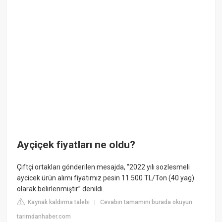
Ayçiçek fiyatları ne oldu?
Çiftçi ortakları gönderilen mesajda, “2022 yılı sozlesmeli
aycicek ürün alımı fiyatımız pesin 11.500 TL/Ton (40 yag)
olarak belirlenmiştir” denildi.
Kaynak kaldırma talebi
Cevabın tamamını burada okuyun:
|
tarimdanhaber.com