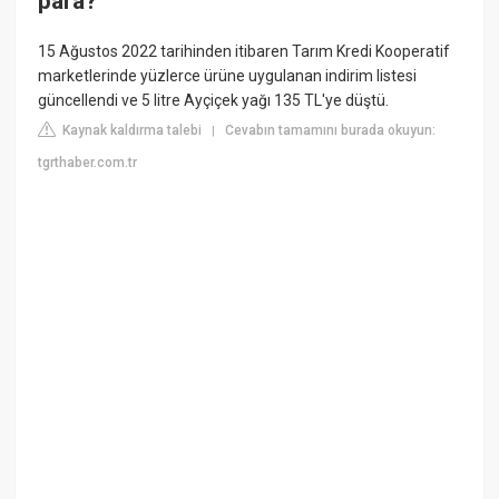
para?
15 Ağustos 2022 tarihinden itibaren Tarım Kredi Kooperatif
marketlerinde yüzlerce ürüne uygulanan indirim listesi
güncellendi ve 5 litre Ayçiçek yağı 135 TL'ye düştü.
Kaynak kaldırma talebi
Cevabın tamamını burada okuyun:
|
tgrthaber.com.tr