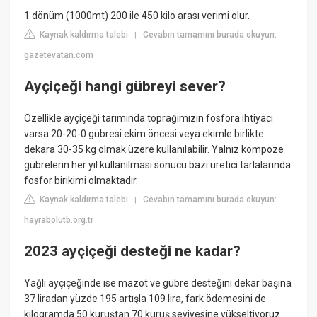
1 dönüm (1000mt) 200 ile 450 kilo arası verimi olur.
Kaynak kaldırma talebi
Cevabın tamamını burada okuyun:
|
gazetevatan.com
Ayçiçeği hangi gübreyi sever?
Özellikle ayçiçeği tarımında toprağımızın fosfora ihtiyacı
varsa 20-20-0 gübresi ekim öncesi veya ekimle birlikte
dekara 30-35 kg olmak üzere kullanılabilir. Yalnız kompoze
gübrelerin her yıl kullanılması sonucu bazı üretici tarlalarında
fosfor birikimi olmaktadır.
Kaynak kaldırma talebi
Cevabın tamamını burada okuyun:
|
hayrabolutb.org.tr
2023 ayçiçeği desteği ne kadar?
Yağlı ayçiçeğinde ise mazot ve gübre desteğini dekar başına
37 liradan yüzde 195 artışla 109 lira, fark ödemesini de
kilogramda 50 kuruştan 70 kuruş seviyesine yükseltiyoruz.