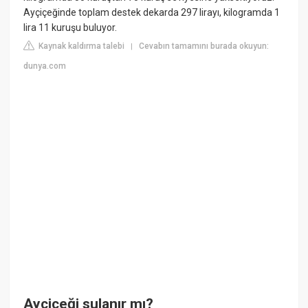
Ayçiçeğinde toplam destek dekarda 297 lirayı, kilogramda 1
lira 11 kuruşu buluyor.
Kaynak kaldırma talebi
Cevabın tamamını burada okuyun:
|
dunya.com
Ayçiçeği sulanır mı?