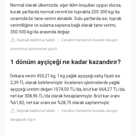
Normal olarak ülkemizde, eğer iklim koşulları uygun olursa,
kurak şartlarda normal verimli bir toprakta 250-300 kg/da
civarında bir tane verimi alınabilir. Sulu şartlarda ise, toprak
verimliliğine ve sulama sayısına bağlı olarak tane verimi,
350-500 kg/da arasında değişir.
Kaynak kaldırma talebi
Cevabın tamamını burada okuyun:
|
arastirma.tarimorman.gov.tr
1 dönüm ayçiçeği ne kadar kazandırır?
Dekara verim 450,21 kg, 1 kg yağlık ayçiçeği satış fiyatı ise
2,39 TL olarak belirlenmiştir. İncelenen işletmelerde yağlık
ayçiçeği üretim değeri 1074,50 TL/da, brüt kar 664,27 TL/da,
net kar 308,96 TL/da olarak hesaplanmıştır. Brüt kar oranı
%61,82, net kar oranı ise %28,75 olarak saptanmıştır.
Kaynak kaldırma talebi
Cevabın tamamını burada okuyun:
|
dergipark.org.tr