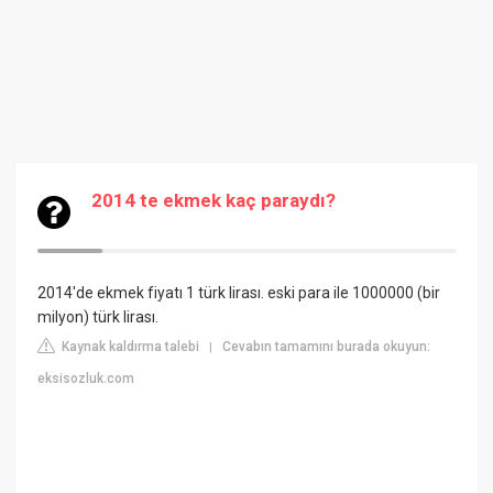
2014 te ekmek kaç paraydı?
2014'de ekmek fiyatı 1 türk lirası. eski para ile 1000000 (bir
milyon) türk lirası.
Kaynak kaldırma talebi
Cevabın tamamını burada okuyun:
|
eksisozluk.com