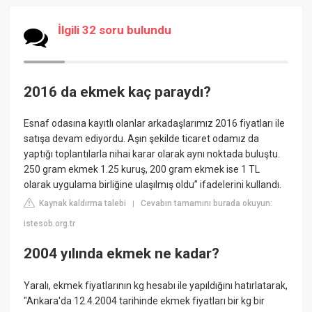
İlgili 32 soru bulundu
2016 da ekmek kaç paraydı?
Esnaf odasına kayıtlı olanlar arkadaşlarımız 2016 fiyatları ile
satışa devam ediyordu. Aşın şekilde ticaret odamız da
yaptığı toplantılarla nihai karar olarak aynı noktada buluştu.
250 gram ekmek 1.25 kuruş, 200 gram ekmek ise 1 TL
olarak uygulama birliğine ulaşılmış oldu” ifadelerini kullandı.
Kaynak kaldırma talebi
Cevabın tamamını burada okuyun:
|
istesob.org.tr
2004 yılında ekmek ne kadar?
Yaralı, ekmek fiyatlarının kg hesabı ile yapıldığını hatırlatarak,
"Ankara'da 12.4.2004 tarihinde ekmek fiyatları bir kg bir