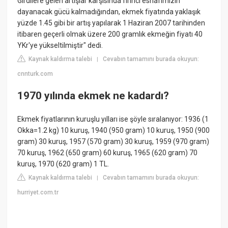
Girdilere gelen artışlar karşısında fırıncı esnafımızın
dayanacak gücü kalmadığından, ekmek fiyatında yaklaşık
yüzde 1.45 gibi bir artış yapılarak 1 Haziran 2007 tarihinden
itibaren geçerli olmak üzere 200 gramlık ekmeğin fiyatı 40
YKr'ye yükseltilmiştir" dedi.
Kaynak kaldırma talebi
Cevabın tamamını burada okuyun:
|
cnnturk.com
1970 yılında ekmek ne kadardı?
Ekmek fiyatlarının kuruşlu yılları ise şöyle sıralanıyor: 1936 (1
Okka=1.2 kg) 10 kuruş, 1940 (950 gram) 10 kuruş, 1950 (900
gram) 30 kuruş, 1957 (570 gram) 30 kuruş, 1959 (970 gram)
70 kuruş, 1962 (650 gram) 60 kuruş, 1965 (620 gram) 70
kuruş, 1970 (620 gram) 1 TL.
Kaynak kaldırma talebi
Cevabın tamamını burada okuyun:
|
hurriyet.com.tr