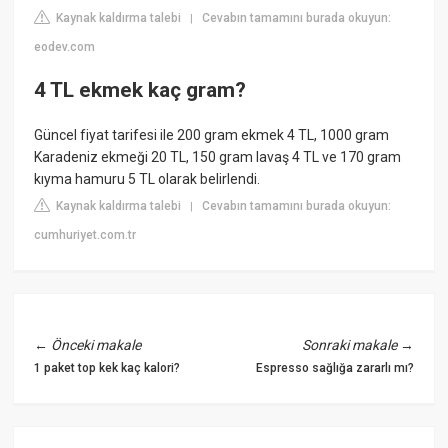
Kaynak kaldırma talebi
Cevabın tamamını burada okuyun:
|
eodev.com
4 TL ekmek kaç gram?
Güncel fiyat tarifesi ile 200 gram ekmek 4 TL, 1000 gram
Karadeniz ekmeği 20 TL, 150 gram lavaş 4 TL ve 170 gram
kıyma hamuru 5 TL olarak belirlendi.
Kaynak kaldırma talebi
Cevabın tamamını burada okuyun:
|
cumhuriyet.com.tr
←
Önceki makale
Sonraki makale
→
1 paket top kek kaç kalori?
Espresso sağlığa zararlı mı?