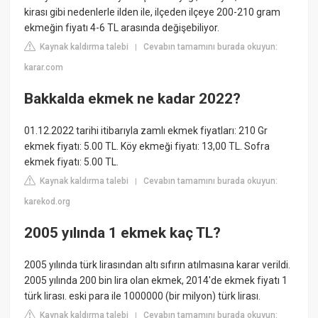
kirası gibi nedenlerle ilden ile, ilçeden ilçeye 200-210 gram
ekmeğin fiyatı 4-6 TL arasında değişebiliyor.
Kaynak kaldırma talebi
Cevabın tamamını burada okuyun:
|
karar.com
Bakkalda ekmek ne kadar 2022?
01.12.2022 tarihi itibarıyla zamlı ekmek fiyatları: 210 Gr
ekmek fiyatı: 5.00 TL. Köy ekmeği fiyatı: 13,00 TL. Sofra
ekmek fiyatı: 5.00 TL.
Kaynak kaldırma talebi
Cevabın tamamını burada okuyun:
|
karekod.org
2005 yılında 1 ekmek kaç TL?
2005 yılında türk lirasından altı sıfırın atılmasına karar verildi.
2005 yılında 200 bin lira olan ekmek, 2014'de ekmek fiyatı 1
türk lirası. eski para ile 1000000 (bir milyon) türk lirası.
Kaynak kaldırma talebi
Cevabın tamamını burada okuyun:
|