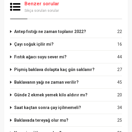
Benzer sorular
Sıkça sorulan sorular
Antep fıstığı ne zaman toplanır 2022?
22
Çayı soğuk içilir mi?
16
Fıstık ağacı suyu sever mi?
44
Pişmiş baklava dolapta kaç gün saklanır?
27
Baklavanın yağı ne zaman verilir?
45
Günde 2 ekmek yemek kilo aldırır mı?
20
Saat kaçtan sonra çay içilmemeli?
34
Baklavada tereyağ olur mu?
25