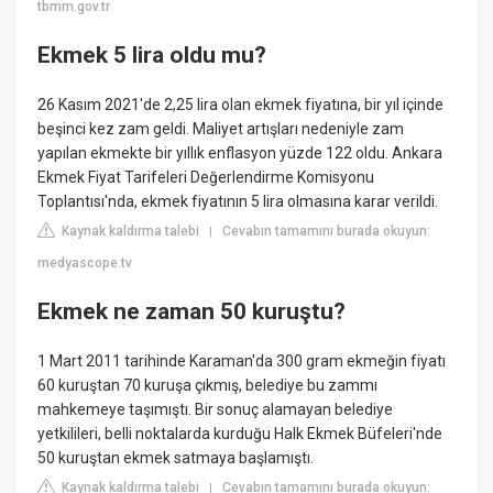
tbmm.gov.tr
Ekmek 5 lira oldu mu?
26 Kasım 2021'de 2,25 lira olan ekmek fiyatına, bir yıl içinde
beşinci kez zam geldi. Maliyet artışları nedeniyle zam
yapılan ekmekte bir yıllık enflasyon yüzde 122 oldu. Ankara
Ekmek Fiyat Tarifeleri Değerlendirme Komisyonu
Toplantısı'nda, ekmek fiyatının 5 lira olmasına karar verildi.
Kaynak kaldırma talebi
Cevabın tamamını burada okuyun:
|
medyascope.tv
Ekmek ne zaman 50 kuruştu?
1 Mart 2011 tarihinde Karaman'da 300 gram ekmeğin fiyatı
60 kuruştan 70 kuruşa çıkmış, belediye bu zammı
mahkemeye taşımıştı. Bir sonuç alamayan belediye
yetkilileri, belli noktalarda kurduğu Halk Ekmek Büfeleri'nde
50 kuruştan ekmek satmaya başlamıştı.
Kaynak kaldırma talebi
Cevabın tamamını burada okuyun:
|