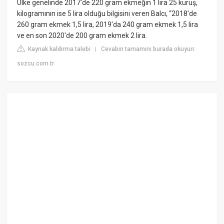
Ülke genelinde 2017'de 220 gram ekmeğin 1 lira 25 kuruş,
kilogramının ise 5 lira olduğu bilgisini veren Balcı, “2018'de
260 gram ekmek 1,5 lira, 2019'da 240 gram ekmek 1,5 lira
ve en son 2020'de 200 gram ekmek 2 lira.
Kaynak kaldırma talebi
Cevabın tamamını burada okuyun:
|
sozcu.com.tr