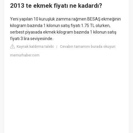
2013 te ekmek fiyatı ne kadardı?
Yeni yapılan 10 kuruşluk zamma rağmen BESAŞ ekmeğinin
kilogram bazında 1 kilonun satış fiyatı 1.75 TL olurken,
serbest piyasada ekmek kilogram bazında 1 kilonun satış
fiyatı 3 lira seviyesinde.
Kaynak kaldırma talebi
Cevabın tamamını burada okuyun:
|
memurhaber.com