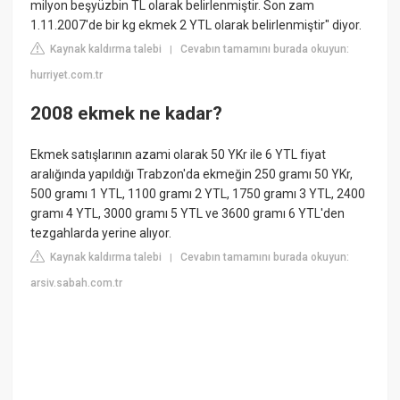
milyon beşyüzbin TL olarak belirlenmiştir. Son zam
1.11.2007'de bir kg ekmek 2 YTL olarak belirlenmiştir" diyor.
Kaynak kaldırma talebi
Cevabın tamamını burada okuyun:
|
hurriyet.com.tr
2008 ekmek ne kadar?
Ekmek satışlarının azami olarak 50 YKr ile 6 YTL fiyat
aralığında yapıldığı Trabzon'da ekmeğin 250 gramı 50 YKr,
500 gramı 1 YTL, 1100 gramı 2 YTL, 1750 gramı 3 YTL, 2400
gramı 4 YTL, 3000 gramı 5 YTL ve 3600 gramı 6 YTL'den
tezgahlarda yerine alıyor.
Kaynak kaldırma talebi
Cevabın tamamını burada okuyun:
|
arsiv.sabah.com.tr