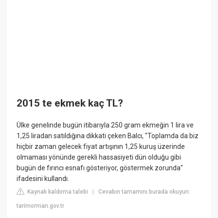
2015 te ekmek kaç TL?
Ülke genelinde bugün itibarıyla 250 gram ekmeğin 1 lira ve
1,25 liradan satıldığına dikkati çeken Balcı, "Toplamda da biz
hiçbir zaman gelecek fiyat artışının 1,25 kuruş üzerinde
olmaması yönünde gerekli hassasiyeti dün olduğu gibi
bugün de fırıncı esnafı gösteriyor, göstermek zorunda"
ifadesini kullandı.
Kaynak kaldırma talebi
Cevabın tamamını burada okuyun:
|
tarimorman.gov.tr