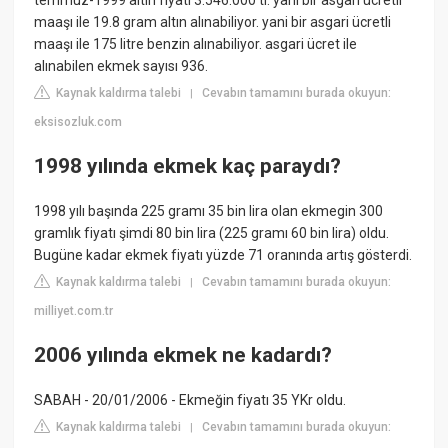
temmuz-1999 altın fiyatı 3.546.000 tl. yani bir asgari ücretli
maaşı ile 19.8 gram altın alınabiliyor. yani bir asgari ücretli
maaşı ile 175 litre benzin alınabiliyor. asgari ücret ile
alınabilen ekmek sayısı 936.
Kaynak kaldırma talebi
Cevabın tamamını burada okuyun:
|
eksisozluk.com
1998 yılında ekmek kaç paraydı?
1998 yılı başında 225 gramı 35 bin lira olan ekmegin 300
gramlık fiyatı şimdi 80 bin lira (225 gramı 60 bin lira) oldu.
Bugüne kadar ekmek fiyatı yüzde 71 oranında artış gösterdi.
Kaynak kaldırma talebi
Cevabın tamamını burada okuyun:
|
milliyet.com.tr
2006 yılında ekmek ne kadardı?
SABAH - 20/01/2006 - Ekmeğin fiyatı 35 YKr oldu.
Kaynak kaldırma talebi
Cevabın tamamını burada okuyun:
|