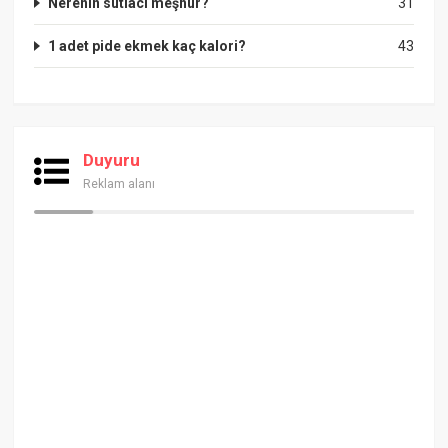
Nerenin sütlacı meşhur?
31
1 adet pide ekmek kaç kalori?
43
Duyuru
Reklam alanı