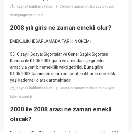
Kaynak kaldırma talebi
Cevabın tamamını burada okuyun:
|
yenigungazetesi.net
2008 yılı giris ne zaman emekli olur?
EMEKLİLİK HESAPLAMADA TARİHİN ÖNEMİ
5510 sayılı Sosyal Sigortalar ve Genel Sağlık Sigortası
Kanunu ile 01.05.2008 günü ve ardından işe girenler
amacıyla yeni bir emeklilik vakti getirildi. Buna göre
01.05.2008 tarihinden sonra bu tarihten itibaren emeklilik
yaşı kademeli olarak artmaktadır.
Kaynak kaldırma talebi
Cevabın tamamını burada okuyun:
|
takvim.com.tr
2000 ile 2008 arası ne zaman emekli
olacak?