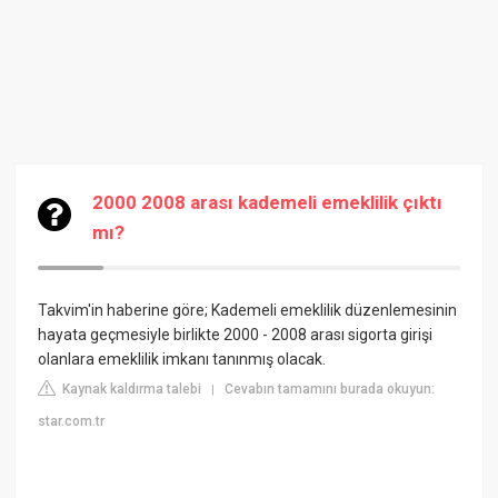
2000 2008 arası kademeli emeklilik çıktı
mı?
Takvim'in haberine göre; Kademeli emeklilik düzenlemesinin
hayata geçmesiyle birlikte 2000 - 2008 arası sigorta girişi
olanlara emeklilik imkanı tanınmış olacak.
Kaynak kaldırma talebi
Cevabın tamamını burada okuyun:
|
star.com.tr