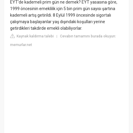
EYT'de kademeli prim gün ne demek? EYT yasasına göre,
1999 öncesinin emeklilik için 5 bin prim gün sayısı şartına
kademeli artış getirildi. 8 Eylül 1999 öncesinde sigortalı
çalışmaya başlayanlar yaş dışındaki koşulları yerine
getirdikleri takdirde emekli olabiliyorlar.
Kaynak kaldırma talebi
Cevabın tamamını burada okuyun:
|
memurlar.net