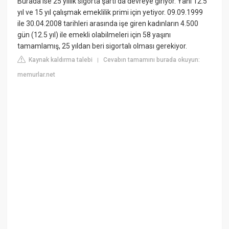
Burada ise 25 yıllık sigorta şartı da devreye giriyor. Yani 12.5
yıl ve 15 yıl çalışmak emeklilik primi için yetiyor. 09.09.1999
ile 30.04.2008 tarihleri arasında işe giren kadınların 4.500
gün (12.5 yıl) ile emekli olabilmeleri için 58 yaşını
tamamlamış, 25 yıldan beri sigortalı olması gerekiyor.
Kaynak kaldırma talebi
Cevabın tamamını burada okuyun:
|
memurlar.net