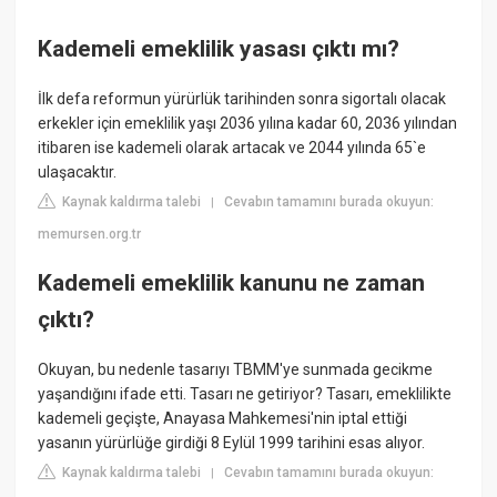
Kademeli emeklilik yasası çıktı mı?
İlk defa reformun yürürlük tarihinden sonra sigortalı olacak
erkekler için emeklilik yaşı 2036 yılına kadar 60, 2036 yılından
itibaren ise kademeli olarak artacak ve 2044 yılında 65`e
ulaşacaktır.
Kaynak kaldırma talebi
Cevabın tamamını burada okuyun:
|
memursen.org.tr
Kademeli emeklilik kanunu ne zaman
çıktı?
Okuyan, bu nedenle tasarıyı TBMM'ye sunmada gecikme
yaşandığını ifade etti. Tasarı ne getiriyor? Tasarı, emeklilikte
kademeli geçişte, Anayasa Mahkemesi'nin iptal ettiği
yasanın yürürlüğe girdiği 8 Eylül 1999 tarihini esas alıyor.
Kaynak kaldırma talebi
Cevabın tamamını burada okuyun:
|