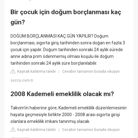
Bir çocuk için doğum borçlanması kaç
gün?
DOĞUM BORÇLANMASI KAÇ GÜN YAPILIR? Doğum
borçlanması, sigorta giriş tarihinden sonra doğan en fazla 3
çocuk için yapılır. Doğum tarihinden sonraki 24 aylık sürede
anne adına prim ödenmemiş olması koşulu ile doğum
tarihinden sonraki 24 aylık süre borçlanılabilir.
Kaynak kaldırma talebi
Cevabın tamamını burada okuyun:
|
sozcu.com.tr
2008 Kademeli emeklilik olacak mı?
Takvim'in haberine göre; Kademeli emeklilik düzenlemesinin
hayata geçmesiyle birlikte 2000 - 2008 arası sigorta girişi
olanlara emeklilik imkanı tanınmış olacak.
Kaynak kaldırma talebi
Cevabın tamamını burada okuyun:
|