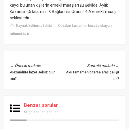
kaydı bulunan kişilerin emekli maaşları şu şekilde: Aylık
Kazancın Ortalaması X Bağlanma Oranı = 4 A emekli maaşı
şeklindedir.
Kaynak kaldırma talebi
Cevabın tamamını burada okuyun:
|
tahanci.av.tr
←
Önceki makale
Sonraki makale
→
Alexandrite lazer Jelsiz olur
Akü tamamen biterse araç çalışır
mu?
mı?
Benzer sorular
Sıkça sorulan sorular