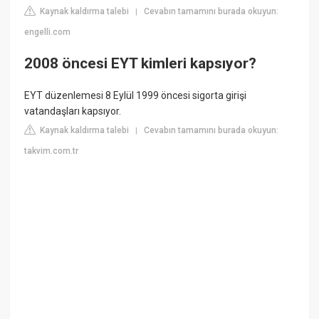
Kaynak kaldırma talebi
Cevabın tamamını burada okuyun:
|
engelli.com
2008 öncesi EYT kimleri kapsıyor?
EYT düzenlemesi 8 Eylül 1999 öncesi sigorta girişi
vatandaşları kapsıyor.
Kaynak kaldırma talebi
Cevabın tamamını burada okuyun:
|
takvim.com.tr