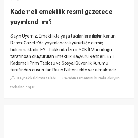
Kademeli emeklilik resmi gazetede
yayınlandı mı?
Sayın Üyemiz, Emeklilikte yaşa takılanlara ilişkin kanun
Resmi Gazete'de yayımlanarak yürürlüğe girmiş
bulunmaktadır. EYT hakkında İzmir SGK İl Müdürlüğü
tarafından oluşturulan Emeklilik Başvuru Rehberi, EYT
Kademeli Prim Tablosu ve Sosyal Güvenlik Kurumu
tarafından duyurulan Basın Bülteni ekte yer almaktadır.
Kaynak kaldırma talebi
Cevabın tamamını burada okuyun:
|
torbalito.org.tr