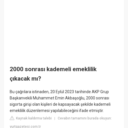
2000 sonrası kademeli emeklilik
çıkacak mı?
Bu çağrılara istinaden, 20 Eylül 2023 tarihinde AKP Grup
Başkanvekili Muhammet Emin Akbaşoğlu, 2000 sonrası
sigorta girişi olan kişileri de kapsayacak şekilde kademeli
emeklilik düzenlemesi yapılabileceğini ifade etmiştir.
Kaynak kaldırma talebi
Cevabın tamamını burada okuyun:
|
yurtgazetesi.com.tr