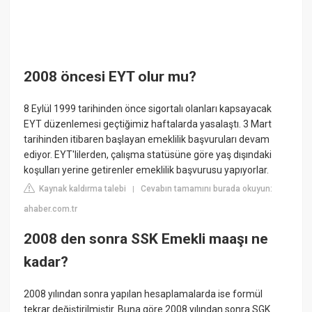
2008 öncesi EYT olur mu?
8 Eylül 1999 tarihinden önce sigortalı olanları kapsayacak
EYT düzenlemesi geçtiğimiz haftalarda yasalaştı. 3 Mart
tarihinden itibaren başlayan emeklilik başvuruları devam
ediyor. EYT'lilerden, çalışma statüsüne göre yaş dışındaki
koşulları yerine getirenler emeklilik başvurusu yapıyorlar.
Kaynak kaldırma talebi
Cevabın tamamını burada okuyun:
|
ahaber.com.tr
2008 den sonra SSK Emekli maaşı ne
kadar?
​2008 yılından sonra yapılan hesaplamalarda ise formül
tekrar değiştirilmiştir. Buna göre 2008 yılından sonra SGK