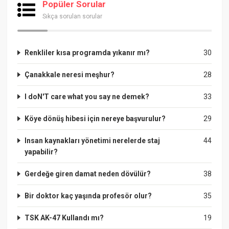
Popüler Sorular
Sıkça sorulan sorular
Renkliler kısa programda yıkanır mı?
30
Çanakkale neresi meşhur?
28
I doN'T care what you say ne demek?
33
Köye dönüş hibesi için nereye başvurulur?
29
Insan kaynakları yönetimi nerelerde staj
44
yapabilir?
Gerdeğe giren damat neden dövülür?
38
Bir doktor kaç yaşında profesör olur?
35
TSK AK-47 Kullandı mı?
19