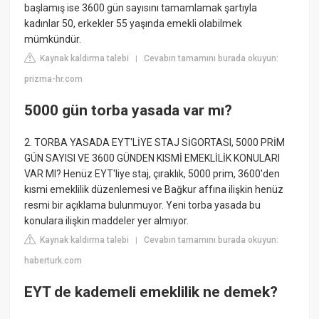
başlamış ise 3600 gün sayısını tamamlamak şartıyla
kadınlar 50, erkekler 55 yaşında emekli olabilmek
mümkündür.
Kaynak kaldırma talebi
Cevabın tamamını burada okuyun:
|
prizma-hr.com
5000 gün torba yasada var mı?
2. TORBA YASADA EYT'LİYE STAJ SİGORTASI, 5000 PRİM
GÜN SAYISI VE 3600 GÜNDEN KISMİ EMEKLİLİK KONULARI
VAR MI? Henüz EYT'liye staj, çıraklık, 5000 prim, 3600'den
kısmi emeklilik düzenlemesi ve Bağkur affına ilişkin henüz
resmi bir açıklama bulunmuyor. Yeni torba yasada bu
konulara ilişkin maddeler yer almıyor.
Kaynak kaldırma talebi
Cevabın tamamını burada okuyun:
|
haberturk.com
EYT de kademeli emeklilik ne demek?