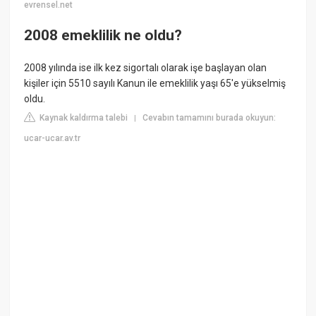
evrensel.net
2008 emeklilik ne oldu?
2008 yılında ise ilk kez sigortalı olarak işe başlayan olan
kişiler için 5510 sayılı Kanun ile emeklilik yaşı 65'e yükselmiş
oldu.
Kaynak kaldırma talebi
Cevabın tamamını burada okuyun:
|
ucar-ucar.av.tr