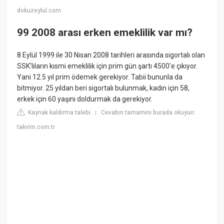
dokuzeylul.com
99 2008 arası erken emeklilik var mı?
8 Eylül 1999 ile 30 Nisan 2008 tarihleri arasında sigortalı olan
SSK'lıların kısmi emeklilik için prim gün şartı 4500'e çıkıyor.
Yani 12.5 yıl prim ödemek gerekiyor. Tabii bununla da
bitmiyor. 25 yıldan beri sigortalı bulunmak, kadın için 58,
erkek için 60 yaşını doldurmak da gerekiyor.
Kaynak kaldırma talebi
Cevabın tamamını burada okuyun:
|
takvim.com.tr