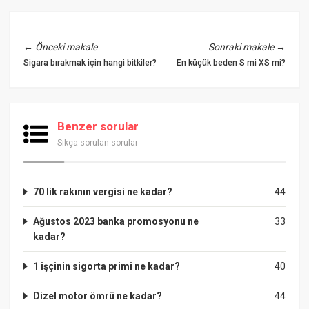
←
Önceki makale
Sonraki makale
→
Sigara bırakmak için hangi bitkiler?
En küçük beden S mi XS mi?
Benzer sorular
Sıkça sorulan sorular
70 lik rakının vergisi ne kadar?
44
Ağustos 2023 banka promosyonu ne
33
kadar?
1 işçinin sigorta primi ne kadar?
40
Dizel motor ömrü ne kadar?
44