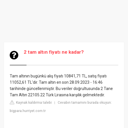
2 tam altın fiyatı ne kadar?
Tam altının bugünkü alış fiyatı 10841,71 TL, satış fiyatı
11052,61 TL'dir. Tam altın en son 28.09.2023 - 16:46
tarihinde güncellenmiştir. Bu veriler doğrultusunda 2 Tane
Tam Altın 22105.22 Türk Lirasına karşılık gelmektedir.
Kaynak kaldırma talebi
Cevabın tamamını burada okuyun:
|
bigpara.hurriyet.com.tr