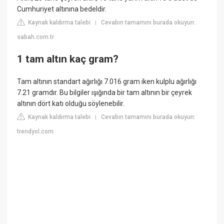
Cumhuriyet altınına bedeldir.
Kaynak kaldırma talebi
Cevabın tamamını burada okuyun:
|
sabah.com.tr
1 tam altın kaç gram?
Tam altının standart ağırlığı 7.016 gram iken kulplu ağırlığı
7.21 gramdır. Bu bilgiler ışığında bir tam altının bir çeyrek
altının dört katı olduğu söylenebilir.
Kaynak kaldırma talebi
Cevabın tamamını burada okuyun:
|
trendyol.com