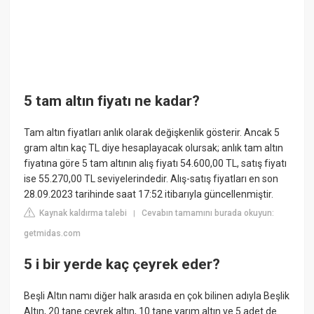
5 tam altın fiyatı ne kadar?
Tam altın fiyatları anlık olarak değişkenlik gösterir. Ancak 5
gram altın kaç TL diye hesaplayacak olursak; anlık tam altın
fiyatına göre 5 tam altının alış fiyatı 54.600,00 TL, satış fiyatı
ise 55.270,00 TL seviyelerindedir. Alış-satış fiyatları en son
28.09.2023 tarihinde saat 17:52 itibarıyla güncellenmiştir.
Kaynak kaldırma talebi
Cevabın tamamını burada okuyun:
|
getmidas.com
5 i bir yerde kaç çeyrek eder?
Beşli Altın namı diğer halk arasıda en çok bilinen adıyla Beşlik
Altın, 20 tane çeyrek altın, 10 tane yarım altın ve 5 adet de