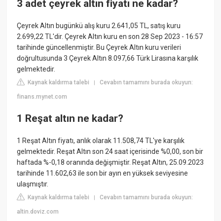
3 adet çeyrek altın fiyatı ne kadar?
Çeyrek Altın bugünkü alış kuru 2.641,05 TL, satış kuru
2.699,22 TL'dir. Çeyrek Altın kuru en son 28 Sep 2023 - 16:57
tarihinde güncellenmiştir. Bu Çeyrek Altın kuru verileri
doğrultusunda 3 Çeyrek Altın 8.097,66 Türk Lirasına karşılık
gelmektedir.
Kaynak kaldırma talebi
Cevabın tamamını burada okuyun:
|
finans.mynet.com
1 Reşat altın ne kadar?
1 Reşat Altın fiyatı, anlık olarak 11.508,74 TL'ye karşılık
gelmektedir. Reşat Altın son 24 saat içerisinde %0,00, son bir
haftada %-0,18 oranında değişmiştir. Reşat Altın, 25.09.2023
tarihinde 11.602,63 ile son bir ayın en yüksek seviyesine
ulaşmıştır.
Kaynak kaldırma talebi
Cevabın tamamını burada okuyun:
|
altin.doviz.com