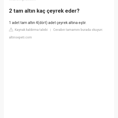
2 tam altın kaç çeyrek eder?
1 adet tam altın 4(dört) adet çeyrek altına eştir.
Kaynak kaldırma talebi
Cevabın tamamını burada okuyun:
|
altinsepeti.com