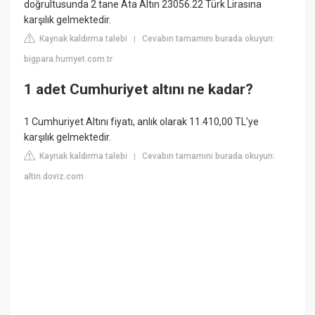
doğrultusunda 2 tane Ata Altın 23056.22 Türk Lirasına
karşılık gelmektedir.
Kaynak kaldırma talebi
Cevabın tamamını burada okuyun:
|
bigpara.hurriyet.com.tr
1 adet Cumhuriyet altını ne kadar?
1 Cumhuriyet Altını fiyatı, anlık olarak 11.410,00 TL'ye
karşılık gelmektedir.
Kaynak kaldırma talebi
Cevabın tamamını burada okuyun:
|
altin.doviz.com