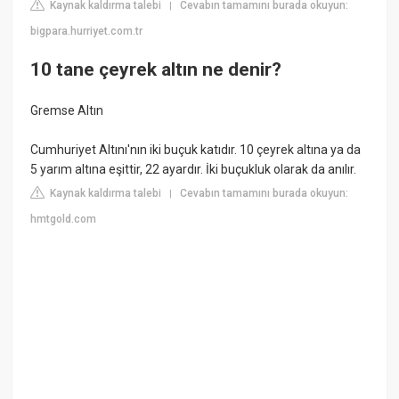
Kaynak kaldırma talebi
Cevabın tamamını burada okuyun:
|
bigpara.hurriyet.com.tr
10 tane çeyrek altın ne denir?
Gremse Altın
Cumhuriyet Altını'nın iki buçuk katıdır. 10 çeyrek altına ya da
5 yarım altına eşittir, 22 ayardır. İki buçukluk olarak da anılır.
Kaynak kaldırma talebi
Cevabın tamamını burada okuyun:
|
hmtgold.com