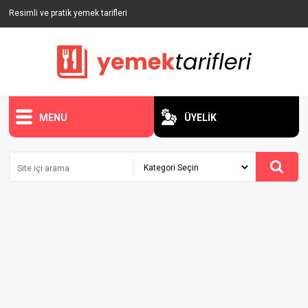
Resimli ve pratik yemek tarifleri
MENU
ÜYELİK