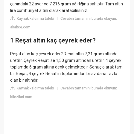
çapındaki 22 ayar ve 7,216 gram ağırlığına sahiptir. Tam altın
lira cumhuriyet altını olarak aratabilirsiniz.
Kaynak kaldırma talebi
Cevabın tamamını burada okuyun:
|
akakce.com
1 Reşat altın kaç çeyrek eder?
Reşat altın kaç çeyrek eder? Reşat altın 7,21 gram altında
üretilir. Çeyrek Reşat ise 1,50 gram altından üretilir. 4 çeyrek
toplamda 6 gram altına denk gelmektedir. Sonuç olarak tam
bir Reşat, 4 çeyrek Reşat'ın toplamından biraz daha fazla
olan bir altındır.
Kaynak kaldırma talebi
Cevabın tamamını burada okuyun:
|
bilezikci.com