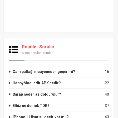
Popüler Sorular
Sıkça sorulan sorular
Cam çatlağı muayeneden geçer mi?
16
HappyMod indir APK nedir?
22
Şarap neden az doldurulur?
40
Elbiz ne demek TDK?
37
IPhone 11 fiyat su geçiriyor mu?
43