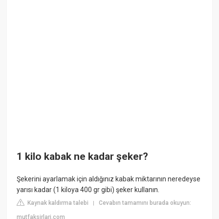
1 kilo kabak ne kadar şeker?
Şekerini ayarlamak için aldığınız kabak miktarının neredeyse
yarısı kadar (1 kiloya 400 gr gibi) şeker kullanın.
Kaynak kaldırma talebi
Cevabın tamamını burada okuyun:
|
mutfaksirlari.com