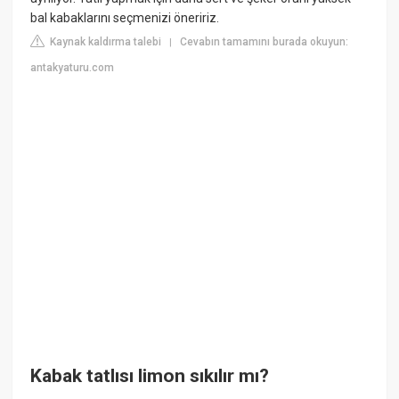
bal kabaklarını seçmenizi öneririz.
Kaynak kaldırma talebi
Cevabın tamamını burada okuyun:
|
antakyaturu.com
Kabak tatlısı limon sıkılır mı?