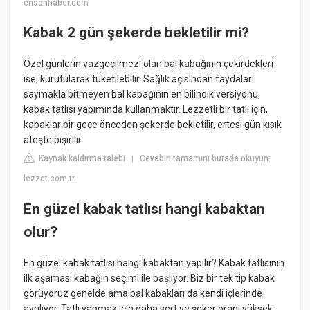
ensonhaber.com
Kabak 2 gün şekerde bekletilir mi?
Özel günlerin vazgeçilmezi olan bal kabağının çekirdekleri
ise, kurutularak tüketilebilir. Sağlık açısından faydaları
saymakla bitmeyen bal kabağının en bilindik versiyonu,
kabak tatlısı yapımında kullanmaktır. Lezzetli bir tatlı için,
kabaklar bir gece önceden şekerde bekletilir, ertesi gün kısık
ateşte pişirilir.
Kaynak kaldırma talebi
Cevabın tamamını burada okuyun:
|
lezzet.com.tr
En güzel kabak tatlısı hangi kabaktan
olur?
En güzel kabak tatlısı hangi kabaktan yapılır? Kabak tatlısının
ilk aşaması kabağın seçimi ile başlıyor. Biz bir tek tip kabak
görüyoruz genelde ama bal kabakları da kendi içlerinde
ayrılıyor. Tatlı yapmak için daha sert ve şeker oranı yüksek