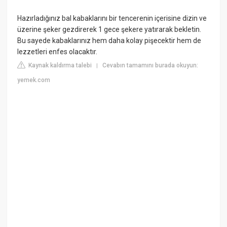
Hazırladığınız bal kabaklarını bir tencerenin içerisine dizin ve
üzerine şeker gezdirerek 1 gece şekere yatırarak bekletin.
Bu sayede kabaklarınız hem daha kolay pişecektir hem de
lezzetleri enfes olacaktır.
Kaynak kaldırma talebi
Cevabın tamamını burada okuyun:
|
yemek.com