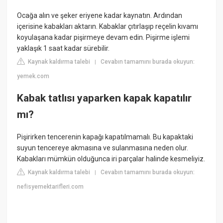
Ocağa alın ve şeker eriyene kadar kaynatın. Ardından
içerisine kabakları aktarın. Kabaklar çıtırlaşıp reçelin kıvamı
koyulaşana kadar pişirmeye devam edin. Pişirme işlemi
yaklaşık 1 saat kadar sürebilir.
Kaynak kaldırma talebi
Cevabın tamamını burada okuyun:
|
yemek.com
Kabak tatlısı yaparken kapak kapatılır
mı?
Pişirirken tencerenin kapağı kapatılmamalı. Bu kapaktaki
suyun tencereye akmasına ve sulanmasına neden olur.
Kabakları mümkün olduğunca iri parçalar halinde kesmeliyiz.
Kaynak kaldırma talebi
Cevabın tamamını burada okuyun:
|
nefisyemektarifleri.com