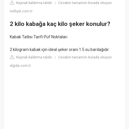
Kaynak kaldırma talebi
Cevabın tamamını burada okuyun:
|
milliyet.com.tr
2 kilo kabağa kaç kilo şeker konulur?
Kabak Tatlısı Tarifi Püf Noktaları
2 kilogram kabak için ideal şeker oranı 1.5 su bardağıdır.
Kaynak kaldırma talebi
Cevabın tamamını burada okuyun:
|
algida.com.tr