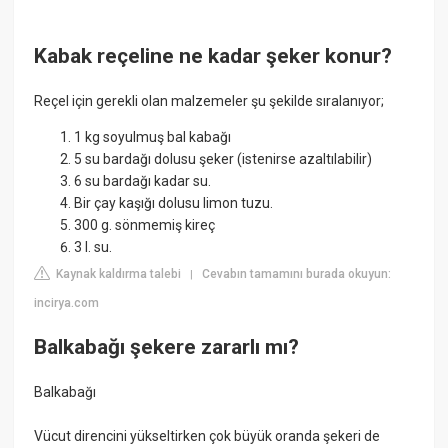
Kabak reçeline ne kadar şeker konur?
Reçel için gerekli olan malzemeler şu şekilde sıralanıyor;
1 kg soyulmuş bal kabağı
5 su bardağı dolusu şeker (istenirse azaltılabilir)
6 su bardağı kadar su.
Bir çay kaşığı dolusu limon tuzu.
300 g. sönmemiş kireç
3 l. su.
Kaynak kaldırma talebi
Cevabın tamamını burada okuyun:
|
incirya.com
Balkabağı şekere zararlı mı?
Balkabağı
Vücut direncini yükseltirken çok büyük oranda şekeri de