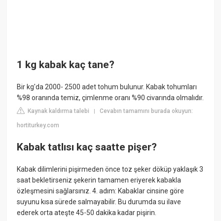
1 kg kabak kaç tane?
Bir kg'da 2000- 2500 adet tohum bulunur. Kabak tohumları
%98 oranında temiz, çimlenme oranı %90 civarında olmalıdır.
Kaynak kaldırma talebi
Cevabın tamamını burada okuyun:
|
hortiturkey.com
Kabak tatlısı kaç saatte pişer?
Kabak dilimlerini pişirmeden önce toz şeker döküp yaklaşık 3
saat bekletirseniz şekerin tamamen eriyerek kabakla
özleşmesini sağlarsınız. 4. adım: Kabaklar cinsine göre
suyunu kısa sürede salmayabilir. Bu durumda su ilave
ederek orta ateşte 45-50 dakika kadar pişirin.