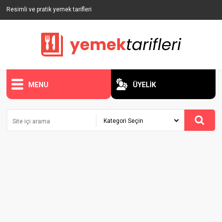
Resimli ve pratik yemek tarifleri
MENU
ÜYELİK