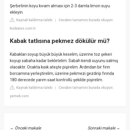
Şerbetinin koyu kıvam alması için 2-3 damla limon suyu
ekleyin.
Kaynak kaldırma talebi
Cevabın tamamını burada okuyun:
|
kisikates.com.tr
Kabak tatlısına pekmez dökülür mü?
Kabakları soyup büyük büyük keselim, üzerine toz şekeri
koyup sabaha kadar bekletelim. Sabah kendi suyunu salmış
olacaktır. Ocakta kısık ateşte pişirelim. Ardından bir fırın
borcamına yerleştirelim, üzerine pekmezi gezdirip fırında
180 derecede yarım saat kontrollü şekilde pişirelim.
Kaynak kaldırma talebi
Cevabın tamamını burada okuyun:
|
yemek.com
←
Önceki makale
Sonraki makale
→