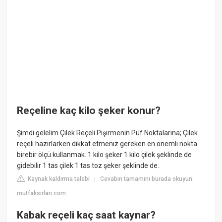
Reçeline kaç kilo şeker konur?
Şimdi gelelim Çilek Reçeli Pişirmenin Püf Noktalarına; Çilek
reçeli hazırlarken dikkat etmeniz gereken en önemli nokta
birebir ölçü kullanmak. 1 kilo şeker 1 kilo çilek şeklinde de
gidebilir 1 tas çilek 1 tas toz şeker şeklinde de.
Kaynak kaldırma talebi
Cevabın tamamını burada okuyun:
|
mutfaksirlari.com
Kabak reçeli kaç saat kaynar?