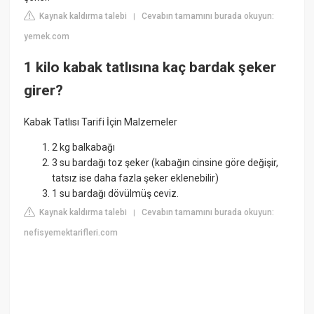
Kaynak kaldırma talebi
Cevabın tamamını burada okuyun:
|
yemek.com
1 kilo kabak tatlısına kaç bardak şeker
girer?
Kabak Tatlısı Tarifi İçin Malzemeler
2 kg balkabağı
3 su bardağı toz şeker (kabağın cinsine göre değişir,
tatsız ise daha fazla şeker eklenebilir)
1 su bardağı dövülmüş ceviz.
Kaynak kaldırma talebi
Cevabın tamamını burada okuyun:
|
nefisyemektarifleri.com