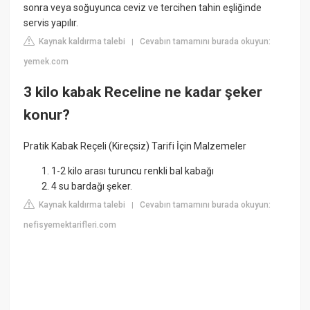
sonra veya soğuyunca ceviz ve tercihen tahin eşliğinde
servis yapılır.
Kaynak kaldırma talebi
Cevabın tamamını burada okuyun:
|
yemek.com
3 kilo kabak Receline ne kadar şeker
konur?
Pratik Kabak Reçeli (Kireçsiz) Tarifi İçin Malzemeler
1-2 kilo arası turuncu renkli bal kabağı
4 su bardağı şeker.
Kaynak kaldırma talebi
Cevabın tamamını burada okuyun:
|
nefisyemektarifleri.com