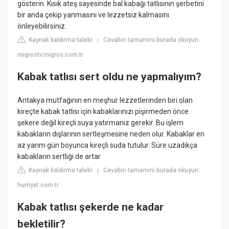
gösterin. Kısık ateş sayesinde bal kabağı tatlısının şerbetini
bir anda çekip yanmasını ve lezzetsiz kalmasını
önleyebilirsiniz.
Kaynak kaldırma talebi
Cevabın tamamını burada okuyun:
|
migrostv.migros.com.tr
Kabak tatlısı sert oldu ne yapmalıyım?
Antakya mutfağının en meşhur lezzetlerinden biri olan
kireçte kabak tatlısı için kabaklarınızı pişirmeden önce
şekere değil kireçli suya yatırmanız gerekir. Bu işlem
kabakların dışlarının sertleşmesine neden olur. Kabaklar en
az yarım gün boyunca kireçli suda tutulur. Süre uzadıkça
kabakların sertliği de artar.
Kaynak kaldırma talebi
Cevabın tamamını burada okuyun:
|
hurriyet.com.tr
Kabak tatlısı şekerde ne kadar
bekletilir?