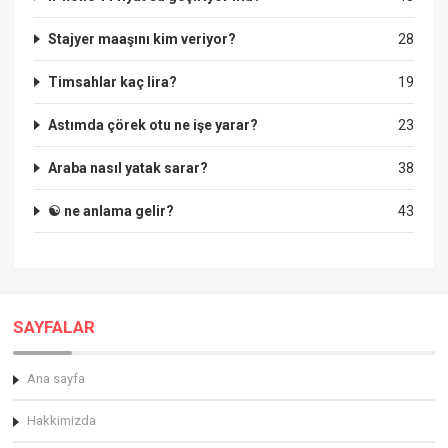
Stajyer maaşını kim veriyor?
28
Timsahlar kaç lira?
19
Astımda çörek otu ne işe yarar?
23
Araba nasıl yatak sarar?
38
☯ ne anlama gelir?
43
SAYFALAR
Ana sayfa
Hakkimizda