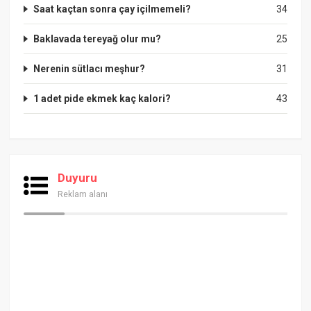
Saat kaçtan sonra çay içilmemeli?
34
Baklavada tereyağ olur mu?
25
Nerenin sütlacı meşhur?
31
1 adet pide ekmek kaç kalori?
43
Duyuru
Reklam alanı