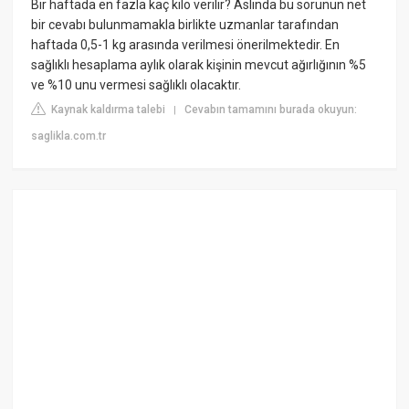
Bir haftada en fazla kaç kilo verilir? Aslında bu sorunun net
bir cevabı bulunmamakla birlikte uzmanlar tarafından
haftada 0,5-1 kg arasında verilmesi önerilmektedir. En
sağlıklı hesaplama aylık olarak kişinin mevcut ağırlığının %5
ve %10 unu vermesi sağlıklı olacaktır.
Kaynak kaldırma talebi
Cevabın tamamını burada okuyun:
|
saglikla.com.tr