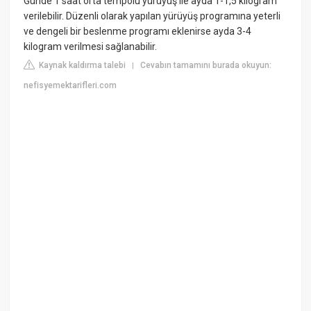
Günde 1 saat orta tempolu yürüyüş ile ayda 1-1,5 kilogram
verilebilir. Düzenli olarak yapılan yürüyüş programına yeterli
ve dengeli bir beslenme programı eklenirse ayda 3-4
kilogram verilmesi sağlanabilir.
Kaynak kaldırma talebi
Cevabın tamamını burada okuyun:
|
nefisyemektarifleri.com