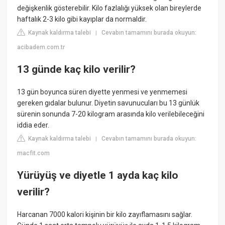
değişkenlik gösterebilir. Kilo fazlalığı yüksek olan bireylerde
haftalık 2-3 kilo gibi kayıplar da normaldir.
Kaynak kaldırma talebi
Cevabın tamamını burada okuyun:
|
acibadem.com.tr
13 günde kaç kilo verilir?
13 gün boyunca süren diyette yenmesi ve yenmemesi
gereken gıdalar bulunur. Diyetin savunucuları bu 13 günlük
sürenin sonunda 7-20 kilogram arasında kilo verilebileceğini
iddia eder.
Kaynak kaldırma talebi
Cevabın tamamını burada okuyun:
|
macfit.com
Yürüyüş ve diyetle 1 ayda kaç kilo
verilir?
Harcanan 7000 kalori kişinin bir kilo zayıflamasını sağlar.