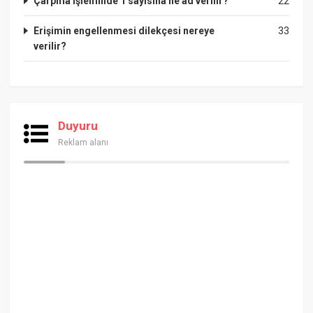
Çarpma işleminde 1 sayısına ne ad verilir?
22
Erişimin engellenmesi dilekçesi nereye
33
verilir?
Duyuru
Reklam alanı