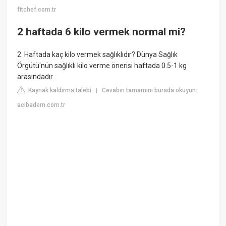
fitchef.com.tr
2 haftada 6 kilo vermek normal mi?
2. Haftada kaç kilo vermek sağlıklıdır? Dünya Sağlık
Örgütü'nün sağlıklı kilo verme önerisi haftada 0.5-1 kg
arasındadır.
Kaynak kaldırma talebi
Cevabın tamamını burada okuyun:
|
acibadem.com.tr