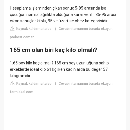
Hesaplama işleminden çıkan sonuç 5-85 arasında ise
çocuğun normal ağırlıkta olduğuna karar verilir. 85-95 arası
çıkan sonuçlar kilolu, 95 ve üzeri ise obez kategorisidir.
Kaynak kaldırma talebi
Cevabın tamamını burada okuyun:
|
probest.com.tr
165 cm olan biri kaç kilo olmalı?
1.65 boy kilo kaç olmalı? 165 cm boy uzunluğuna sahip
erkeklerde ideal kilo 61 kg iken kadınlarda bu değer 57
kilogramdır.
Kaynak kaldırma talebi
Cevabın tamamını burada okuyun:
|
formlakal.com