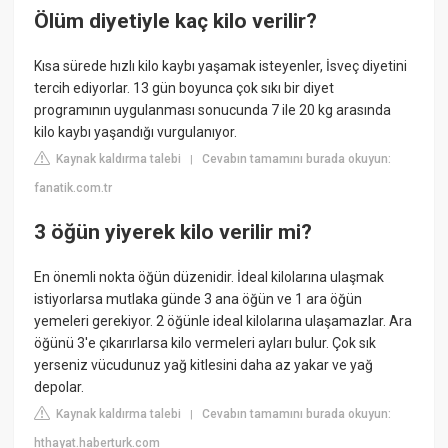
Ölüm diyetiyle kaç kilo verilir?
Kısa sürede hızlı kilo kaybı yaşamak isteyenler, İsveç diyetini
tercih ediyorlar. 13 gün boyunca çok sıkı bir diyet
programının uygulanması sonucunda 7 ile 20 kg arasında
kilo kaybı yaşandığı vurgulanıyor.
Kaynak kaldırma talebi
Cevabın tamamını burada okuyun:
|
fanatik.com.tr
3 öğün yiyerek kilo verilir mi?
En önemli nokta öğün düzenidir. İdeal kilolarına ulaşmak
istiyorlarsa mutlaka günde 3 ana öğün ve 1 ara öğün
yemeleri gerekiyor. 2 öğünle ideal kilolarına ulaşamazlar. Ara
öğünü 3'e çıkarırlarsa kilo vermeleri ayları bulur. Çok sık
yerseniz vücudunuz yağ kitlesini daha az yakar ve yağ
depolar.
Kaynak kaldırma talebi
Cevabın tamamını burada okuyun:
|
hthayat.haberturk.com