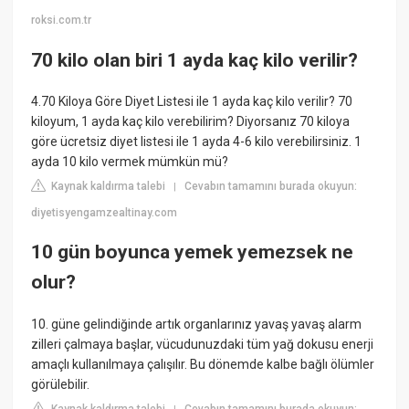
roksi.com.tr
70 kilo olan biri 1 ayda kaç kilo verilir?
4.70 Kiloya Göre Diyet Listesi ile 1 ayda kaç kilo verilir? 70
kiloyum, 1 ayda kaç kilo verebilirim? Diyorsanız 70 kiloya
göre ücretsiz diyet listesi ile 1 ayda 4-6 kilo verebilirsiniz. 1
ayda 10 kilo vermek mümkün mü?
Kaynak kaldırma talebi
Cevabın tamamını burada okuyun:
|
diyetisyengamzealtinay.com
10 gün boyunca yemek yemezsek ne
olur?
10. güne gelindiğinde artık organlarınız yavaş yavaş alarm
zilleri çalmaya başlar, vücudunuzdaki tüm yağ dokusu enerji
amaçlı kullanılmaya çalışılır. Bu dönemde kalbe bağlı ölümler
görülebilir.
Kaynak kaldırma talebi
Cevabın tamamını burada okuyun: