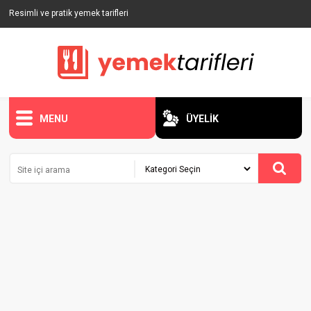
Resimli ve pratik yemek tarifleri
MENU
ÜYELİK