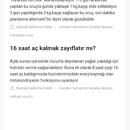
“hızla kilo vermek” adına kullanılıyor. 1-3 gün arasında
yapılan bu oruçta günde yaklaşık 1 kg kayıp elde edilebiliyor.
3 gün yapıldığında 3 kg kayıp sağlayan bu oruç, son dakika
planlarına alternatif bir diyet olarak gözükebilir.
Kaynak kaldırma talebi
Cevabın tamamını burada okuyun:
|
tr.linkedin.com
16 saat aç kalmak zayıflatır mı?
Açlık süresi içerisinde vücutta depolanan yağlar yakıldığı için
hızlı kilo verme sağlanabiliyor. Buna ek olarak 8 saat yiyip 16
saat aç kaldığımızda hücrelerimizdeki enerji kaynağı olan
mitokondriyanın fonksiyonu uyarılıyor.
Kaynak kaldırma talebi
Cevabın tamamını burada okuyun:
|
milliyet.com.tr