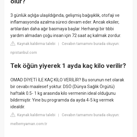
olur?
3 günlük açlığa ulaşıldığında, gelişmiş bağışıklık, otofaji ve
inflamasyonda azalma süreci devam eder. Ancak eksiler,
artılardan daha ağır basmaya başlar. Herhangi bir tıbbi
yardım almadan çoğu insan için 72 saat aç kalmak zordur.
Kaynak kaldırma talebi
Cevabın tamamını burada okuyun:
|
npistanbul.com
Tek öğün yiyerek 1 ayda kaç kilo verilir?
OMAD DİYETİ İLE KAÇ KİLO VERİLİR? Bu sorunun net olarak
bir cevabı maalesef yoktur. DSÖ (Dünya Sağlık Örgütü)
haftalık 0.5- 1 kg arasında kilo vermenin ideal olduğunu
bildirmiştir. Yine bu programda da ayda 4-5 kg vermek
idealdir.
Kaynak kaldırma talebi
Cevabın tamamını burada okuyun:
|
meltemyaman.com.tr