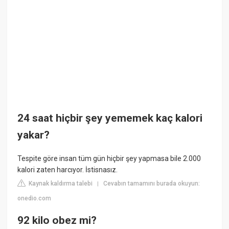
24 saat hiçbir şey yememek kaç kalori
yakar?
Tespite göre insan tüm gün hiçbir şey yapmasa bile 2.000
kalori zaten harcıyor. İstisnasız.
Kaynak kaldırma talebi
Cevabın tamamını burada okuyun:
|
onedio.com
92 kilo obez mi?