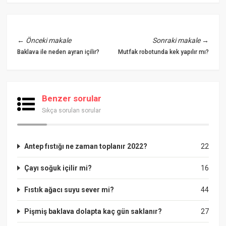
←
Önceki makale
Sonraki makale
→
Baklava ile neden ayran içilir?
Mutfak robotunda kek yapılır mı?
Benzer sorular
Sıkça sorulan sorular
Antep fıstığı ne zaman toplanır 2022?
22
Çayı soğuk içilir mi?
16
Fıstık ağacı suyu sever mi?
44
Pişmiş baklava dolapta kaç gün saklanır?
27