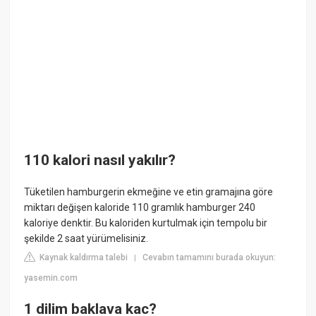
110 kalori nasıl yakılır?
Tüketilen hamburgerin ekmeğine ve etin gramajına göre
miktarı değişen kaloride 110 gramlık hamburger 240
kaloriye denktir. Bu kaloriden kurtulmak için tempolu bir
şekilde 2 saat yürümelisiniz.
Kaynak kaldırma talebi
Cevabın tamamını burada okuyun:
|
yasemin.com
1 dilim baklava kac?