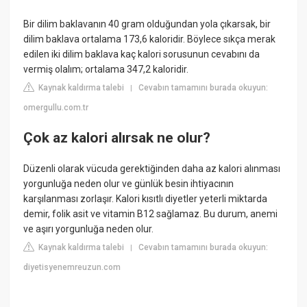
Bir dilim baklavanın 40 gram olduğundan yola çıkarsak, bir
dilim baklava ortalama 173,6 kaloridir. Böylece sıkça merak
edilen iki dilim baklava kaç kalori sorusunun cevabını da
vermiş olalım; ortalama 347,2 kaloridir.
Kaynak kaldırma talebi
Cevabın tamamını burada okuyun:
|
omergullu.com.tr
Çok az kalori alırsak ne olur?
Düzenli olarak vücuda gerektiğinden daha az kalori alınması
yorgunluğa neden olur ve günlük besin ihtiyacının
karşılanması zorlaşır. Kalori kısıtlı diyetler yeterli miktarda
demir, folik asit ve vitamin B12 sağlamaz. Bu durum, anemi
ve aşırı yorgunluğa neden olur.
Kaynak kaldırma talebi
Cevabın tamamını burada okuyun:
|
diyetisyenemreuzun.com