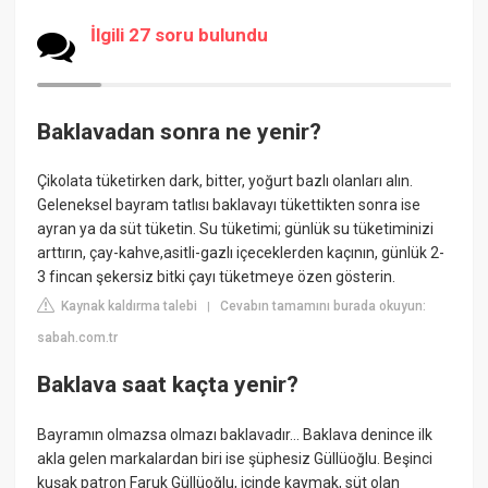
İlgili 27 soru bulundu
Baklavadan sonra ne yenir?
Çikolata tüketirken dark, bitter, yoğurt bazlı olanları alın.
Geleneksel bayram tatlısı baklavayı tükettikten sonra ise
ayran ya da süt tüketin. Su tüketimi; günlük su tüketiminizi
arttırın, çay-kahve,asitli-gazlı içeceklerden kaçının, günlük 2-
3 fincan şekersiz bitki çayı tüketmeye özen gösterin.
Kaynak kaldırma talebi
Cevabın tamamını burada okuyun:
|
sabah.com.tr
Baklava saat kaçta yenir?
Bayramın olmazsa olmazı baklavadır... Baklava denince ilk
akla gelen markalardan biri ise şüphesiz Güllüoğlu. Beşinci
kuşak patron Faruk Güllüoğlu, içinde kaymak, süt olan