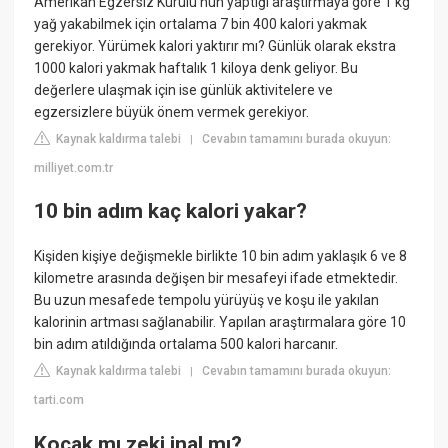
Amerikan Egzersiz Kurulu'nun yaptığı araştırmaya göre 1 kg
yağ yakabilmek için ortalama 7 bin 400 kalori yakmak
gerekiyor. Yürümek kalori yaktırır mı? Günlük olarak ekstra
1000 kalori yakmak haftalık 1 kiloya denk geliyor. Bu
değerlere ulaşmak için ise günlük aktivitelere ve
egzersizlere büyük önem vermek gerekiyor.
Kaynak kaldırma talebi
Cevabın tamamını burada okuyun:
|
milliyet.com.tr
10 bin adım kaç kalori yakar?
Kişiden kişiye değişmekle birlikte 10 bin adım yaklaşık 6 ve 8
kilometre arasında değişen bir mesafeyi ifade etmektedir.
Bu uzun mesafede tempolu yürüyüş ve koşu ile yakılan
kalorinin artması sağlanabilir. Yapılan araştırmalara göre 10
bin adım atıldığında ortalama 500 kalori harcanır.
Kaynak kaldırma talebi
Cevabın tamamını burada okuyun:
|
tarti.com
Koçak mı zeki inal mı?