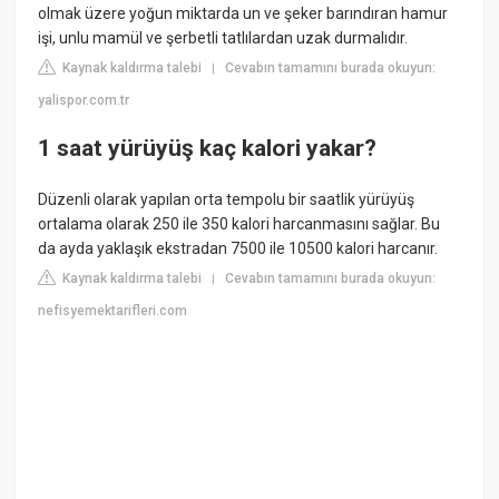
olmak üzere yoğun miktarda un ve şeker barındıran hamur
işi, unlu mamül ve şerbetli tatlılardan uzak durmalıdır.
Kaynak kaldırma talebi
Cevabın tamamını burada okuyun:
|
yalispor.com.tr
1 saat yürüyüş kaç kalori yakar?
Düzenli olarak yapılan orta tempolu bir saatlik yürüyüş
ortalama olarak 250 ile 350 kalori harcanmasını sağlar. Bu
da ayda yaklaşık ekstradan 7500 ile 10500 kalori harcanır.
Kaynak kaldırma talebi
Cevabın tamamını burada okuyun:
|
nefisyemektarifleri.com