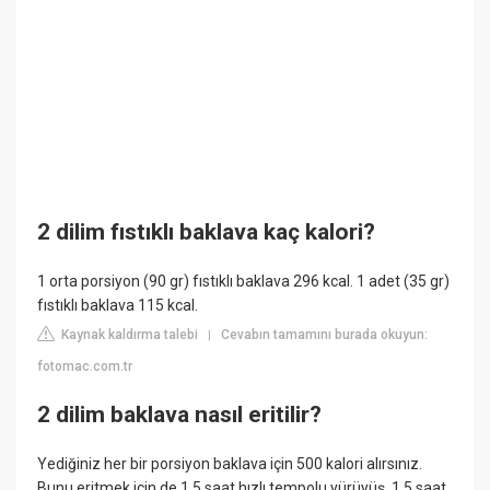
2 dilim fıstıklı baklava kaç kalori?
1 orta porsiyon (90 gr) fıstıklı baklava 296 kcal. 1 adet (35 gr)
fıstıklı baklava 115 kcal.
Kaynak kaldırma talebi
Cevabın tamamını burada okuyun:
|
fotomac.com.tr
2 dilim baklava nasıl eritilir?
Yediğiniz her bir porsiyon baklava için 500 kalori alırsınız.
Bunu eritmek için de 1,5 saat hızlı tempolu yürüyüş, 1,5 saat