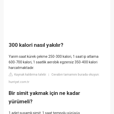
300 kalori nasıl yakılır?
Yarım saat kürek çekme 250-300 kalori, 1 saat ip atlama
600-700 kalori, 1 saatlik aerobik egzersiz 350-400 kalori
harcatmaktadır.
Kaynak kaldırma talebi
Cevabın tamamını burada okuyun:
|
hurriyet.com.tr
Bir simit yakmak için ne kadar
yürümeli?
1 adet susamlı simit: 1 saat tempolu yürüyüş