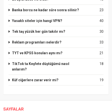
Banka borcu ne kadar süre sonra silinir?
23
Yasaklı siteler için hangi VPN?
40
Tek taş yüzük her gün takılır mı?
30
Reklam programları nelerdir?
33
TYT ve KPSS konuları aynı mı?
21
TikTok ta Keşfete düştüğümü nasıl
18
anlarım?
Küf ciğerlere zarar verir mi?
19
SAYFALAR