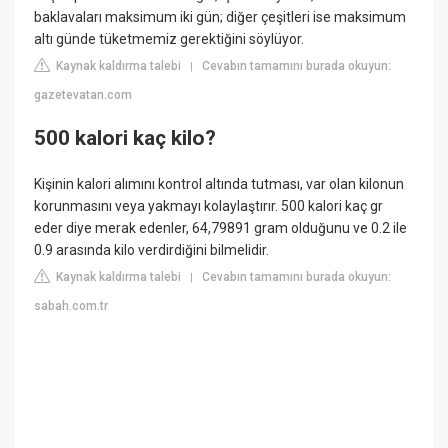
baklavaları maksimum iki gün; diğer çeşitleri ise maksimum
altı günde tüketmemiz gerektiğini söylüyor.
Kaynak kaldırma talebi
Cevabın tamamını burada okuyun:
|
gazetevatan.com
500 kalori kaç kilo?
Kişinin kalori alımını kontrol altında tutması, var olan kilonun
korunmasını veya yakmayı kolaylaştırır. 500 kalori kaç gr
eder diye merak edenler, 64,79891 gram olduğunu ve 0.2 ile
0.9 arasında kilo verdirdiğini bilmelidir.
Kaynak kaldırma talebi
Cevabın tamamını burada okuyun:
|
sabah.com.tr