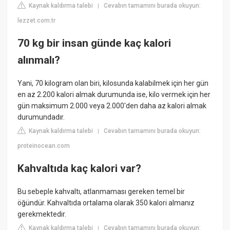
Kaynak kaldırma talebi
Cevabın tamamını burada okuyun:
|
lezzet.com.tr
70 kg bir insan günde kaç kalori
alınmalı?
Yani, 70 kilogram olan biri, kilosunda kalabilmek için her gün
en az 2.200 kalori almak durumunda ise, kilo vermek için her
gün maksimum 2.000 veya 2.000'den daha az kalori almak
durumundadır.
Kaynak kaldırma talebi
Cevabın tamamını burada okuyun:
|
proteinocean.com
Kahvaltıda kaç kalori var?
Bu sebeple kahvaltı, atlanmaması gereken temel bir
öğündür. Kahvaltıda ortalama olarak 350 kalori almanız
gerekmektedir.
Kaynak kaldırma talebi
Cevabın tamamını burada okuyun:
|