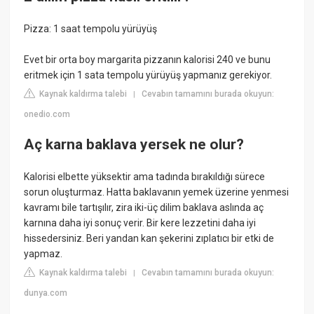
Pizza: 1 saat tempolu yürüyüş
Evet bir orta boy margarita pizzanın kalorisi 240 ve bunu
eritmek için 1 sata tempolu yürüyüş yapmanız gerekiyor.
Kaynak kaldırma talebi
Cevabın tamamını burada okuyun:
|
onedio.com
Aç karna baklava yersek ne olur?
Kalorisi elbette yüksektir ama tadında bırakıldığı sürece
sorun oluşturmaz. Hatta baklavanın yemek üzerine yenmesi
kavramı bile tartışılır, zira iki-üç dilim baklava aslında aç
karnına daha iyi sonuç verir. Bir kere lezzetini daha iyi
hissedersiniz. Beri yandan kan şekerini zıplatıcı bir etki de
yapmaz.
Kaynak kaldırma talebi
Cevabın tamamını burada okuyun:
|
dunya.com