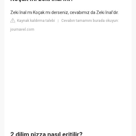
Zeki İnal mı Koçak mı derseniz, cevabımız da Zeki İnal'dır.
Kaynak kaldırma talebi
Cevabın tamamını burada okuyun:
|
journavel.com
2 dilim pizza nasıl eritilir?