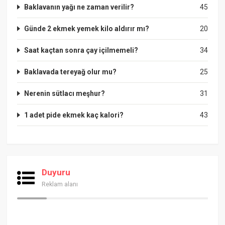
Baklavanın yağı ne zaman verilir?
45
Günde 2 ekmek yemek kilo aldırır mı?
20
Saat kaçtan sonra çay içilmemeli?
34
Baklavada tereyağ olur mu?
25
Nerenin sütlacı meşhur?
31
1 adet pide ekmek kaç kalori?
43
Duyuru
Reklam alanı