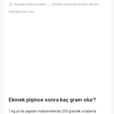
Kaynak kaldırma talebi
Cevabın tamamını burada okuyun:
|
mutfaksirlari.com
Ekmek pişince sonra kaç gram olur?
1 kg un ile yapılan malzemelerde 250 gramlık ortalama