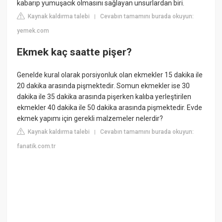
kabarıp yumuşacık olmasını sağlayan unsurlardan biri.
Kaynak kaldırma talebi
Cevabın tamamını burada okuyun:
|
yemek.com
Ekmek kaç saatte pişer?
Genelde kural olarak porsiyonluk olan ekmekler 15 dakika ile
20 dakika arasında pişmektedir. Somun ekmekler ise 30
dakika ile 35 dakika arasında pişerken kalıba yerleştirilen
ekmekler 40 dakika ile 50 dakika arasında pişmektedir. Evde
ekmek yapımı için gerekli malzemeler nelerdir?
Kaynak kaldırma talebi
Cevabın tamamını burada okuyun:
|
fanatik.com.tr