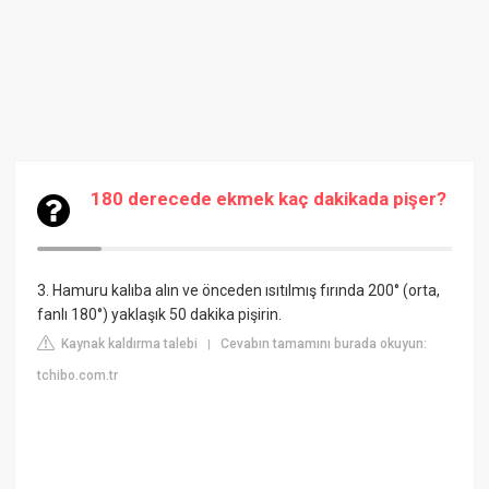
180 derecede ekmek kaç dakikada pişer?
3. Hamuru kalıba alın ve önceden ısıtılmış fırında 200° (orta,
fanlı 180°) yaklaşık 50 dakika pişirin.
Kaynak kaldırma talebi
Cevabın tamamını burada okuyun:
|
tchibo.com.tr