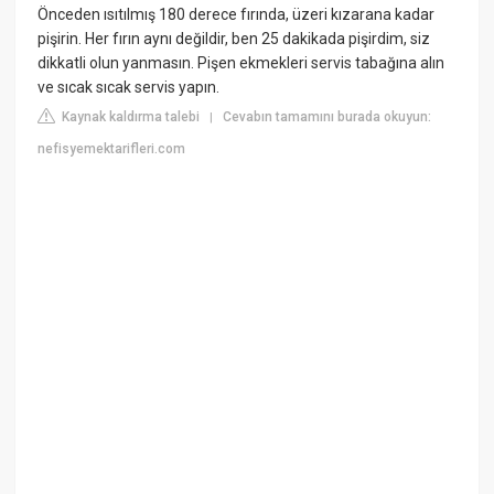
Önceden ısıtılmış 180 derece fırında, üzeri kızarana kadar
pişirin. Her fırın aynı değildir, ben 25 dakikada pişirdim, siz
dikkatli olun yanmasın. Pişen ekmekleri servis tabağına alın
ve sıcak sıcak servis yapın.
Kaynak kaldırma talebi
Cevabın tamamını burada okuyun:
|
nefisyemektarifleri.com