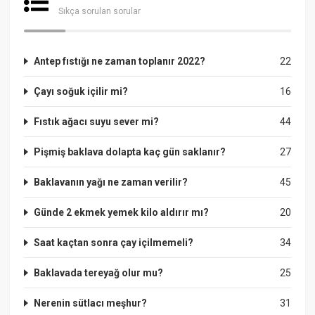
Sıkça sorulan sorular
Antep fıstığı ne zaman toplanır 2022?
22
Çayı soğuk içilir mi?
16
Fıstık ağacı suyu sever mi?
44
Pişmiş baklava dolapta kaç gün saklanır?
27
Baklavanın yağı ne zaman verilir?
45
Günde 2 ekmek yemek kilo aldırır mı?
20
Saat kaçtan sonra çay içilmemeli?
34
Baklavada tereyağ olur mu?
25
Nerenin sütlacı meşhur?
31