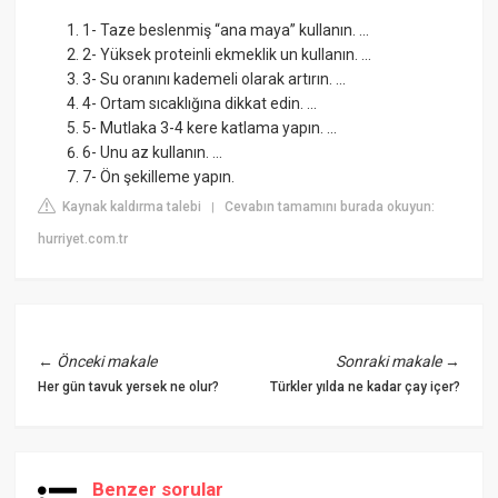
1- Taze beslenmiş “ana maya” kullanın. ...
2- Yüksek proteinli ekmeklik un kullanın. ...
3- Su oranını kademeli olarak artırın. ...
4- Ortam sıcaklığına dikkat edin. ...
5- Mutlaka 3-4 kere katlama yapın. ...
6- Unu az kullanın. ...
7- Ön şekilleme yapın.
Kaynak kaldırma talebi
Cevabın tamamını burada okuyun:
|
hurriyet.com.tr
←
Önceki makale
Sonraki makale
→
Her gün tavuk yersek ne olur?
Türkler yılda ne kadar çay içer?
Benzer sorular