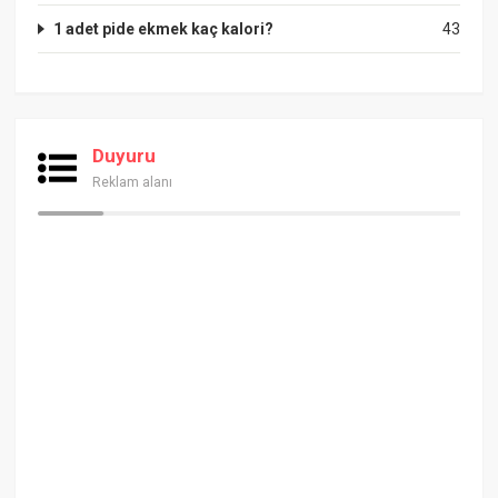
1 adet pide ekmek kaç kalori?
43
Duyuru
Reklam alanı