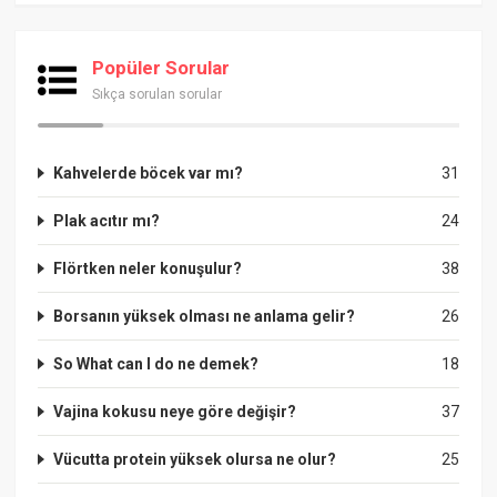
Popüler Sorular
Sıkça sorulan sorular
Kahvelerde böcek var mı?
31
Plak acıtır mı?
24
Flörtken neler konuşulur?
38
Borsanın yüksek olması ne anlama gelir?
26
So What can I do ne demek?
18
Vajina kokusu neye göre değişir?
37
Vücutta protein yüksek olursa ne olur?
25