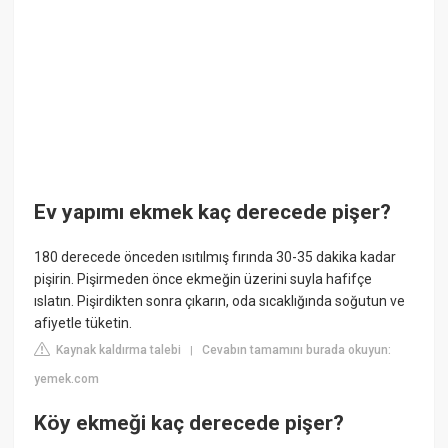
Ev yapımı ekmek kaç derecede pişer?
180 derecede önceden ısıtılmış fırında 30-35 dakika kadar
pişirin. Pişirmeden önce ekmeğin üzerini suyla hafifçe
ıslatın. Pişirdikten sonra çıkarın, oda sıcaklığında soğutun ve
afiyetle tüketin.
Kaynak kaldırma talebi
Cevabın tamamını burada okuyun:
|
yemek.com
Köy ekmeği kaç derecede pişer?