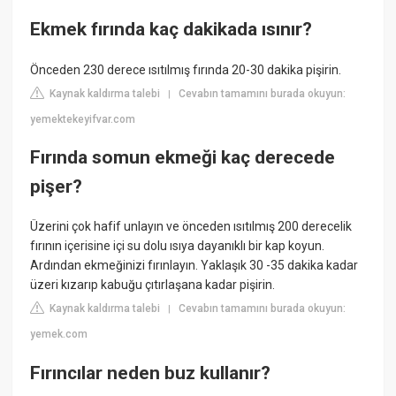
Ekmek fırında kaç dakikada ısınır?
Önceden 230 derece ısıtılmış fırında 20-30 dakika pişirin.
Kaynak kaldırma talebi
Cevabın tamamını burada okuyun:
|
yemektekeyifvar.com
Fırında somun ekmeği kaç derecede
pişer?
Üzerini çok hafif unlayın ve önceden ısıtılmış 200 derecelik
fırının içerisine içi su dolu ısıya dayanıklı bir kap koyun.
Ardından ekmeğinizi fırınlayın. Yaklaşık 30 -35 dakika kadar
üzeri kızarıp kabuğu çıtırlaşana kadar pişirin.
Kaynak kaldırma talebi
Cevabın tamamını burada okuyun:
|
yemek.com
Fırıncılar neden buz kullanır?