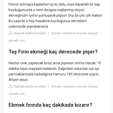
Fırınızı ısıtmaya başlarken içi su dolu, ısıya dayanıklı bir kap
koyduğunuzda o nem dengesi sağlanmış oluyor,
ekmeğinizin içerisi yumuşacık pişiyor. Dışı da çıtır çıtır kalıyor.
Bu sayede o hep hayalinizi kurduğunuz ekmekleri
evlerinizde pişirebilirsiniz.
Kaynak kaldırma talebi
Cevabın tamamını burada okuyun:
|
yemek.com
Taş Fırın ekmeği kaç derecede pişer?
Hamur cıvık, yayılacak biraz ama pişerken enfes olacak. 10
dakika tepsi mayasını beklesin. Sağından solundan içe içe
parmaklarınızla topladığınız hamuru 185 derecede pişirin.
Afiyet olsun.
Kaynak kaldırma talebi
Cevabın tamamını burada okuyun:
|
yemek.com
Ekmek fırında kaç dakikada kızarır?