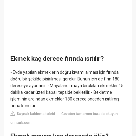
Ekmek kaç derece fırında ısıtılır?
- Evde yapılan ekmeklerin doğru kıvamı alması için fırında
doğru bir şekilde pişirilmesi gerekir. Bunun için de fırın 180
dereceye ayarlanır. - Mayalandırmaya bırakılan ekmekler 15
dakika kadar üzeri kapalı tepside bekletilir. - Bekletme
işleminin ardından ekmekler 180 derece önceden ısıtılmış
fırına konulur.
Kaynak kaldırma talebi
Cevabın tamamını burada okuyun:
|
cnnturk.com
Ekmek mayası kaç derecede ölür?