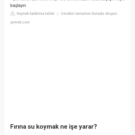
başlayın.
Kaynak kaldırma talebi
Cevabın tamamını burada okuyun:
|
yemek.com
Fırına su koymak ne işe yarar?