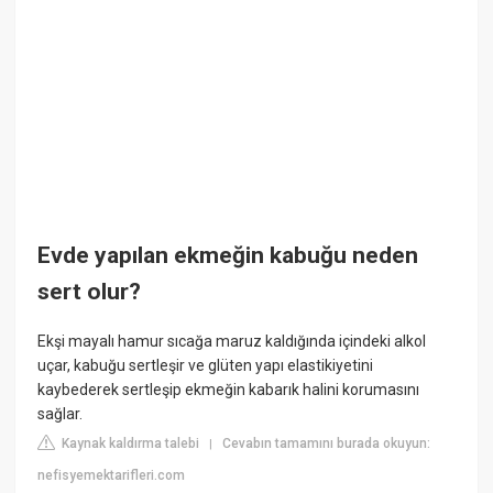
Evde yapılan ekmeğin kabuğu neden
sert olur?
Ekşi mayalı hamur sıcağa maruz kaldığında içindeki alkol
uçar, kabuğu sertleşir ve glüten yapı elastikiyetini
kaybederek sertleşip ekmeğin kabarık halini korumasını
sağlar.
Kaynak kaldırma talebi
Cevabın tamamını burada okuyun:
|
nefisyemektarifleri.com