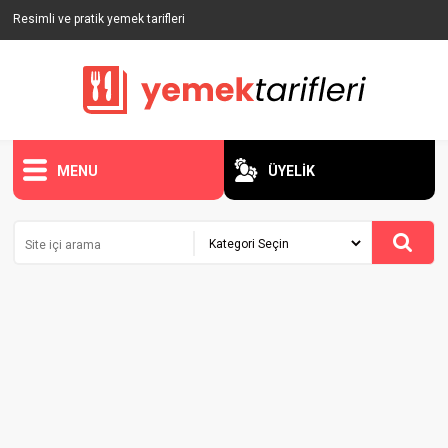
Resimli ve pratik yemek tarifleri
MENU
ÜYELİK