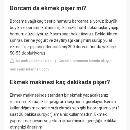
Borcam da ekmek pişer mi?
Borcama yağlı kağıt serip hamuru borcama alıyoruz (büyük
boy kare borcam kullandım). Elimizle hafif dokunuşlar yapıp
hamuru düzeltiyoruz. Yarım saat bekletiyoruz. Beklettikten
sonra üzerine yoğurt ve zeytinyağı karışımını sürüp yulaf
ezmesi serpip önceden ısıtılmış 200 derece fırında yaklaşık
50-55 dk pişiriyoruz.
Kaynak kaldırma talebi
Cevabın tamamını burada okuyun:
|
nefisyemektarifleri.com
Ekmek makinesi kaç dakikada pişer?
Ekmek makinesinde standart bir ekmek yapacaksanız
minimum 3 saatlik bir program seçmeniz gerekiyor. Benim
kullandığım makinede hızlı ekmek yap gibi bir program var (1
saat 20 dakika sürüyor) ama hiç kullanmadım. Ekmek
yapma makinesini seçerken iç hacmininin genişliğine dikkat
etmenizi öneririm.