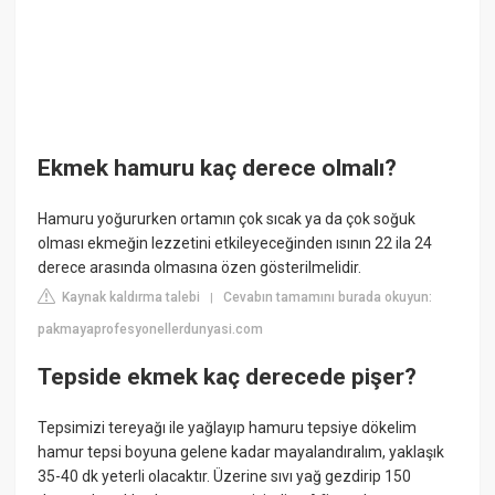
Ekmek hamuru kaç derece olmalı?
Hamuru yoğururken ortamın çok sıcak ya da çok soğuk
olması ekmeğin lezzetini etkileyeceğinden ısının 22 ila 24
derece arasında olmasına özen gösterilmelidir.
Kaynak kaldırma talebi
Cevabın tamamını burada okuyun:
|
pakmayaprofesyonellerdunyasi.com
Tepside ekmek kaç derecede pişer?
Tepsimizi tereyağı ile yağlayıp hamuru tepsiye dökelim
hamur tepsi boyuna gelene kadar mayalandıralım, yaklaşık
35-40 dk yeterli olacaktır. Üzerine sıvı yağ gezdirip 150