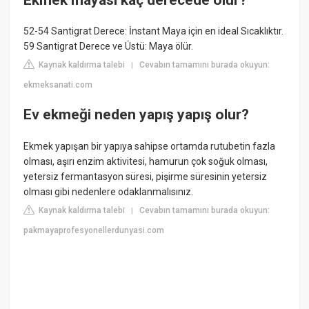
52-54 Santigrat Derece: İnstant Maya için en ideal Sıcaklıktır.
59 Santigrat Derece ve Üstü: Maya ölür.
Kaynak kaldırma talebi
Cevabın tamamını burada okuyun:
|
ekmeksanati.com
Ev ekmeği neden yapış yapış olur?
Ekmek yapışan bir yapıya sahipse ortamda rutubetin fazla
olması, aşırı enzim aktivitesi, hamurun çok soğuk olması,
yetersiz fermantasyon süresi, pişirme süresinin yetersiz
olması gibi nedenlere odaklanmalısınız.
Kaynak kaldırma talebi
Cevabın tamamını burada okuyun:
|
pakmayaprofesyonellerdunyasi.com