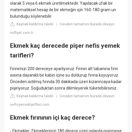
olarak 5 veya 6 ekmek üretilmektedir. Yapılacak ufak bir
matematiksel hesap ile bir ekmeğin için 160-180 gram un
bulunduğu söylenebilir.
Kaynak kaldırma talebi
Cevabın tamamını burada okuyun:
|
milliyet.com.tr
Ekmek kaç derecede pişer nefis yemek
tarifleri?
Fırınımızı 200 dereceye ayarlıyoruz. Fırının alt tabanına fırın
ısısına dayanıklı bir kabin içine su doldurup fırına koyuyoruz.
Önceden ısıtılmış fırında 30 dakikada üzeri kızarıncaya kadar
pişiriyoruz. Soğuduktan sonra dilimleyerek tüketebilirsiniz.
Kaynak kaldırma talebi
Cevabın tamamını burada okuyun:
|
nefisyemektarifleri.com
Ekmek fırınının içi kaç derece?
- Ekmekler: Ekmeklerinizi 180 derece üzeri ısılarda pişirmeye