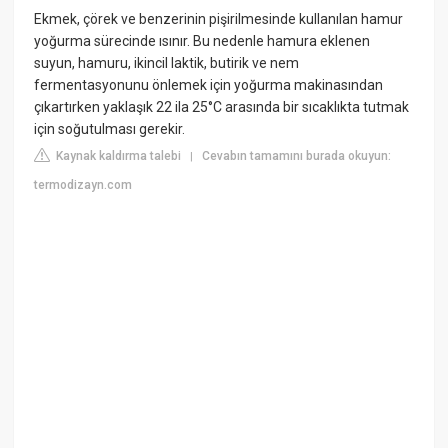
Ekmek, çörek ve benzerinin pişirilmesinde kullanılan hamur
yoğurma sürecinde ısınır. Bu nedenle hamura eklenen
suyun, hamuru, ikincil laktik, butirik ve nem
fermentasyonunu önlemek için yoğurma makinasından
çıkartırken yaklaşık 22 ila 25°C arasında bir sıcaklıkta tutmak
için soğutulması gerekir.
Kaynak kaldırma talebi
Cevabın tamamını burada okuyun:
|
termodizayn.com