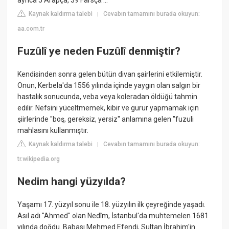
ayrıca 5 Arapça, 39 Farsça ...
Kaynak kaldırma talebi
Cevabın tamamını burada okuyun:
|
aa.com.tr
Fuzûlî ye neden Fuzûlî denmiştir?
Kendisinden sonra gelen bütün divan şairlerini etkilemiştir.
Onun, Kerbela'da 1556 yılında içinde yaygın olan salgın bir
hastalık sonucunda, veba veya koleradan öldüğü tahmin
edilir. Nefsini yüceltmemek, kibir ve gurur yapmamak için
şiirlerinde "boş, gereksiz, yersiz" anlamına gelen "fuzuli
mahlasını kullanmıştır.
Kaynak kaldırma talebi
Cevabın tamamını burada okuyun:
|
tr.wikipedia.org
Nedim hangi yüzyılda?
Yaşamı 17. yüzyıl sonu ile 18. yüzyılın ilk çeyreğinde yaşadı.
Asıl adı "Ahmed" olan Nedîm, İstanbul'da muhtemelen 1681
yılında doğdu. Babası Mehmed Efendi, Sultan İbrahim'in