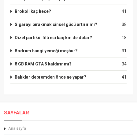
Brokoli kaç hece?
41
Sigarayı bırakmak cinsel gücü artırır mı?
38
Dizel partikül filtresi kaç km de dolar?
18
Bodrum hangi yemeği meşhur?
31
8 GB RAM GTA 5 kaldırır mı?
34
Balıklar depremden önce ne yapar?
41
SAYFALAR
Ana sayfa