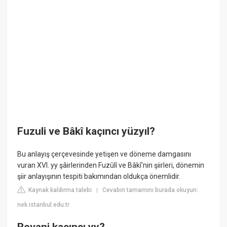
Fuzuli ve Bâkî kaçıncı yüzyıl?
Bu anlayış çerçevesinde yetişen ve döneme damgasını
vuran XVI. yy şâirlerinden Fuzûlî ve Bâkî'nin şiirleri, dönemin
şiir anlayışının tespiti bakımından oldukça önemlidir.
Kaynak kaldırma talebi
Cevabın tamamını burada okuyun:
|
nek.istanbul.edu.tr
Revani kaçıncı yy?