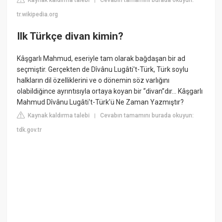
Kaynak kaldırma talebi
Cevabın tamamını burada okuyun:
|
tr.wikipedia.org
Ilk Türkçe divan kimin?
Kâşgarlı Mahmud, eseriyle tam olarak bağdaşan bir ad
seçmiştir. Gerçekten de Dîvânu Lugâti't-Türk, Türk soylu
halkların dil özelliklerini ve o dönemin söz varlığını
olabildiğince ayrıntısıyla ortaya koyan bir “divan”dır… Kâşgarlı
Mahmud Dîvânu Lugâti't-Türk'ü Ne Zaman Yazmıştır?
Kaynak kaldırma talebi
Cevabın tamamını burada okuyun:
|
tdk.gov.tr