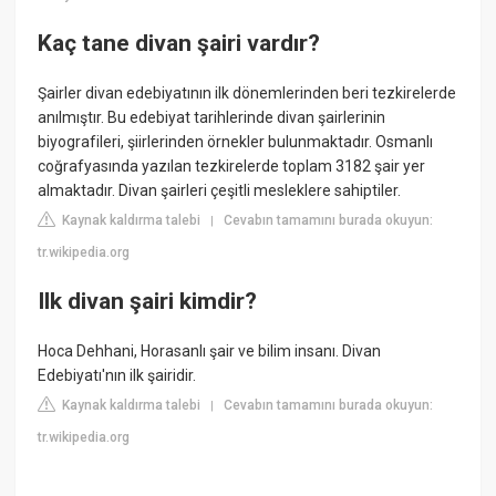
Kaç tane divan şairi vardır?
Şairler divan edebiyatının ilk dönemlerinden beri tezkirelerde
anılmıştır. Bu edebiyat tarihlerinde divan şairlerinin
biyografileri, şiirlerinden örnekler bulunmaktadır. Osmanlı
coğrafyasında yazılan tezkirelerde toplam 3182 şair yer
almaktadır. Divan şairleri çeşitli mesleklere sahiptiler.
Kaynak kaldırma talebi
Cevabın tamamını burada okuyun:
|
tr.wikipedia.org
Ilk divan şairi kimdir?
Hoca Dehhani, Horasanlı şair ve bilim insanı. Divan
Edebiyatı'nın ilk şairidir.
Kaynak kaldırma talebi
Cevabın tamamını burada okuyun:
|
tr.wikipedia.org