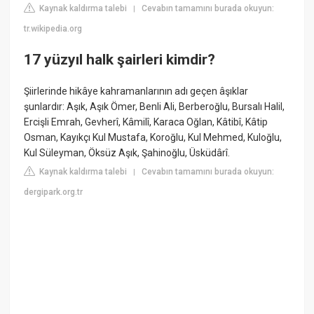
Kaynak kaldırma talebi
Cevabın tamamını burada okuyun:
|
tr.wikipedia.org
17 yüzyıl halk şairleri kimdir?
Şiirlerinde hikâye kahramanlarının adı geçen âşıklar
şunlardır: Aşık, Aşık Ömer, Benli Ali, Berberoğlu, Bursalı Halil,
Ercişli Emrah, Gevherî, Kâmilî, Karaca Oğlan, Kâtibî, Kâtip
Osman, Kayıkçı Kul Mustafa, Koroğlu, Kul Mehmed, Kuloğlu,
Kul Süleyman, Öksüz Aşık, Şahinoğlu, Üsküdârî.
Kaynak kaldırma talebi
Cevabın tamamını burada okuyun:
|
dergipark.org.tr