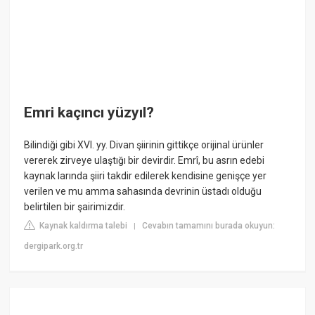
Emri kaçıncı yüzyıl?
Bilindiği gibi XVI. yy. Divan şiirinin gittikçe orijinal ürünler
vererek zirveye ulaştığı bir devirdir. Emrî, bu asrın edebi
kaynak larında şiiri takdir edilerek kendisine genişçe yer
verilen ve mu amma sahasında devrinin üstadı olduğu
belirtilen bir şairimizdir.
Kaynak kaldırma talebi
Cevabın tamamını burada okuyun:
|
dergipark.org.tr