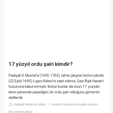
17 yüzyıl ordu şairi kimdir?
Padişah II. Mustafa (1695-1703), tahta çıkışının birinci yılında
(22 Eylül 1695) Lugos Kalesi'ni zapt edince, Gazi Âşık Hasan'ı
huzuruna kabul etmiştir. Bütün bunlar da onun 17. yüzyılın
ikinci yarısında yaşadığını, bir ordu şairi olduğunu gösteren
delillerdir.
Kaynak kaldırma talebi
Cevabın tamamını burada okuyun:
|
teis.yesevi.edu.tr