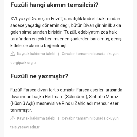
Fuzûlî hangi akımın temsilcisi?
XVI. yüzyıl Divan şairi Fuzûlî, sanatçılık kudreti bakımından
sadece yaşadığı dönemin değil, bütün Divan şiirinin ilk akla
gelen simalarından birisidir. “Fuzûlî, edebiyatımızda halk
tarafından en çok benimsenen şairlerden biri olmuş, geniş
kitlelerce okunup beğenilmiştir.
Kaynak kaldırma talebi
Cevabın tamamını burada okuyun:
|
dergipark.org.tr
Fuzûlî ne yazmıştır?
Fuzûlî, Farsça divan tertip etmiştir. Farsça eserleri arasında
divanından başka Heft-câm (Sâkinâme), Sıhhat u Maraz
(Hüsn ü Aşk) mesnevisi ve Rind ü Zahid adlı mensur eseri
tanınmıştır.
Kaynak kaldırma talebi
Cevabın tamamını burada okuyun:
|
teis.yesevi.edu.tr