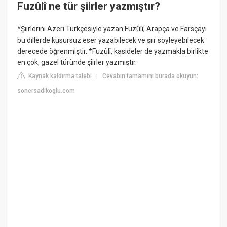
Fuzûlî ne tür şiirler yazmıştır?
*Şiirlerini Azeri Türkçesiyle yazan Fuzûlî; Arapça ve Farsçayı
bu dillerde kusursuz eser yazabilecek ve şiir söyleyebilecek
derecede öğrenmiştir. *Fuzûlî, kasideler de yazmakla birlikte
en çok, gazel türünde şiirler yazmıştır.
Kaynak kaldırma talebi
Cevabın tamamını burada okuyun:
|
sonersadikoglu.com