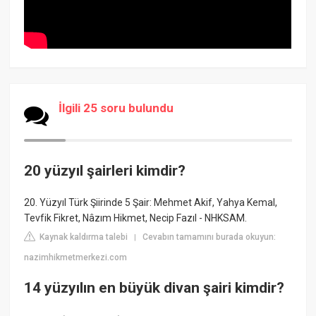
İlgili 25 soru bulundu
20 yüzyıl şairleri kimdir?
20. Yüzyıl Türk Şiirinde 5 Şair: Mehmet Akif, Yahya Kemal,
Tevfik Fikret, Nâzım Hikmet, Necip Fazıl - NHKSAM.
Kaynak kaldırma talebi
Cevabın tamamını burada okuyun:
|
nazimhikmetmerkezi.com
14 yüzyılın en büyük divan şairi kimdir?