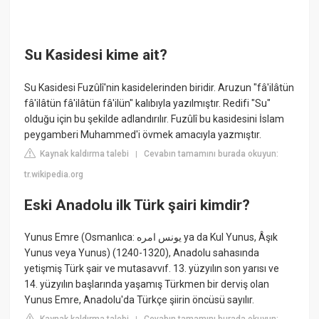
Su Kasidesi kime ait?
Su Kasidesi Fuzûlî'nin kasidelerinden biridir. Aruzun "fâ'ilâtün
fâ'ilâtün fâ'ilâtün fâ'ilün" kalıbıyla yazılmıştır. Redifi "Su"
olduğu için bu şekilde adlandırılır. Fuzûlî bu kasidesini İslam
peygamberi Muhammed'i övmek amacıyla yazmıştır.
Kaynak kaldırma talebi
Cevabın tamamını burada okuyun:
|
tr.wikipedia.org
Eski Anadolu ilk Türk şairi kimdir?
Yunus Emre (Osmanlıca: يونس امره ya da Kul Yunus, Âşık
Yunus veya Yunus) (1240-1320), Anadolu sahasında
yetişmiş Türk şair ve mutasavvıf. 13. yüzyılın son yarısı ve
14. yüzyılın başlarında yaşamış Türkmen bir derviş olan
Yunus Emre, Anadolu'da Türkçe şiirin öncüsü sayılır.