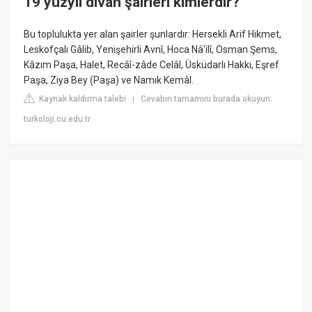
19 yüzyıl divan şairleri kimlerdir?
Bu toplulukta yer alan şairler şunlardır: Hersekli Arif Hikmet,
Leskofçalı Gâlib, Yenişehirli Avnî, Hoca Nâ'ilî, Osman Şems,
Kâzım Paşa, Halet, Recâî-zâde Celâl, Üsküdarlı Hakkı, Eşref
Paşa, Ziya Bey (Paşa) ve Namık Kemâl.
Kaynak kaldırma talebi
Cevabın tamamını burada okuyun:
|
turkoloji.cu.edu.tr