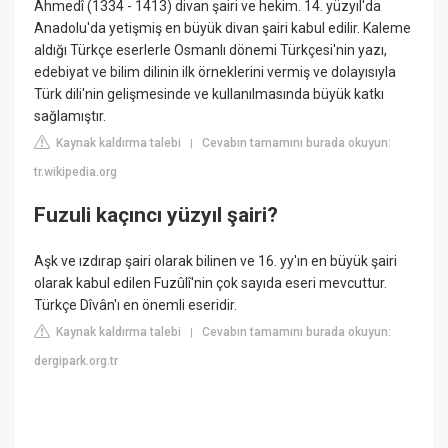
Ahmedî (1334 - 1413) divan şairi ve hekim. 14. yüzyıl'da
Anadolu'da yetişmiş en büyük divan şairi kabul edilir. Kaleme
aldığı Türkçe eserlerle Osmanlı dönemi Türkçesi'nin yazı,
edebiyat ve bilim dilinin ilk örneklerini vermiş ve dolayısıyla
Türk dili'nin gelişmesinde ve kullanılmasında büyük katkı
sağlamıştır.
Kaynak kaldırma talebi
Cevabın tamamını burada okuyun:
|
tr.wikipedia.org
Fuzuli kaçıncı yüzyıl şairi?
Aşk ve ızdırap şairi olarak bilinen ve 16. yy'ın en büyük şairi
olarak kabul edilen Fuzûlî'nin çok sayıda eseri mevcuttur.
Türkçe Dîvân'ı en önemli eseridir.
Kaynak kaldırma talebi
Cevabın tamamını burada okuyun:
|
dergipark.org.tr