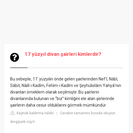
17 yüzyıl divan şairleri kimlerdir?
Bu sebeple, 17. yüzyılın önde gelen şairlerinden Nef'î, Nâbî,
Sâbit, Nâilî-i Kadîm, Fehîm-i Kadîm ve Şeyhülislâm Yahyâ'nın
divanları örneklem olarak seçilmiştir. Bu şairlerin
divanlarında bulunan ve “biz” kimliğini ele alan şiirlerinde
şairlerin daha cesur olduklarını görmek mümkündür.
Kaynak kaldırma talebi
Cevabın tamamını burada okuyun:
|
dergipark.org.tr