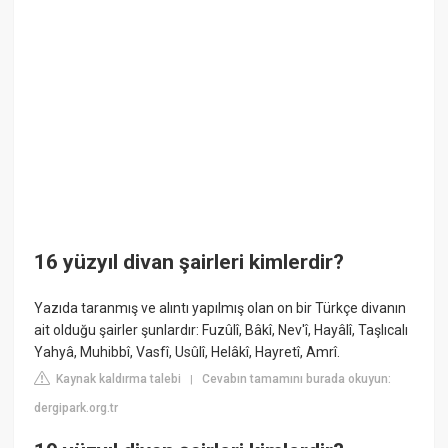
16 yüzyıl divan şairleri kimlerdir?
Yazıda taranmış ve alıntı yapılmış olan on bir Türkçe divanın
ait olduğu şairler şunlardır: Fuzûlî, Bâkî, Nev'î, Hayâlî, Taşlıcalı
Yahyâ, Muhibbî, Vasfî, Usûlî, Helâkî, Hayretî, Amrî.
Kaynak kaldırma talebi
Cevabın tamamını burada okuyun:
|
dergipark.org.tr