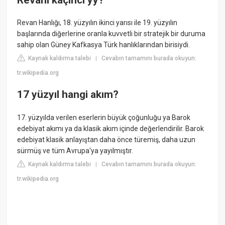
Revan Hanlığı, 18. yüzyılın ikinci yarısı ile 19. yüzyılın
başlarında diğerlerine oranla kuvvetli bir stratejik bir duruma
sahip olan Güney Kafkasya Türk hanlıklarından birisiydi.
Kaynak kaldırma talebi
Cevabın tamamını burada okuyun:
|
tr.wikipedia.org
17 yüzyıl hangi akım?
17. yüzyılda verilen eserlerin büyük çoğunluğu ya Barok
edebiyat akımı ya da klasik akım içinde değerlendirilir. Barok
edebiyat klasik anlayıştan daha önce türemiş, daha uzun
sürmüş ve tüm Avrupa'ya yayılmıştır.
Kaynak kaldırma talebi
Cevabın tamamını burada okuyun:
|
tr.wikipedia.org