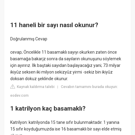
11 haneli bir sayı nasıl okunur?
Doğrulanmış Cevap
cevap; Öncelikle 11 basamaklı sayıyı okurken zaten önce
basamağa bakarįz sonra da sayıların okunuşunu söylemek
için ayırırız. İlk baştaki sayıdan başlayacağız yani; 73 milyar
ikiyûz seksen iki milyon sekizyûz yirmi -sekiz bin ikiyûz
doksan dokuz şeklinde okunur.
Kaynak kaldırma talebi
Cevabın tamamını burada okuyun:
|
eodev.com
1 katrilyon kaç basamaklı?
Katrilyon: katrilyonda 15 tane sıfır bulunmaktadır. 1 yanına
15 sıfır koyduğumuzda ise 16 basamaklı bir sayı elde etmiş