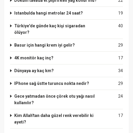
Döküm tavada et pişirirken yağ konur mu?
22
Istanbulda hangi metrolar 24 saat?
19
Türkiye'de günde kaç kişi sigaradan
40
ölüyor?
Basur için hangi krem iyi gelir?
29
4K monitör kaç inç?
17
Dünyaya ay kaç km?
34
IPhone sağ üstte turuncu nokta nedir?
29
Gece yatmadan önce çörek otu yağı nasıl
24
kullanılır?
Kim Allah'tan daha güzel renk verebilir ki
17
ayeti?