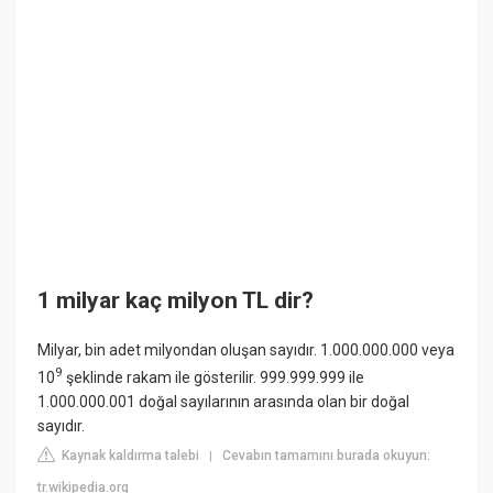
1 milyar kaç milyon TL dir?
Milyar, bin adet milyondan oluşan sayıdır. 1.000.000.000 veya
9
10
şeklinde rakam ile gösterilir. 999.999.999 ile
1.000.000.001 doğal sayılarının arasında olan bir doğal
sayıdır.
Kaynak kaldırma talebi
Cevabın tamamını burada okuyun:
|
tr.wikipedia.org