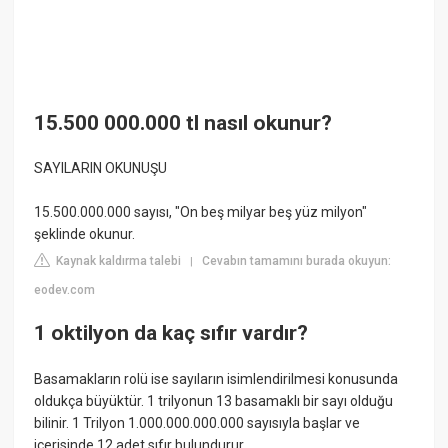
15.500 000.000 tl nasıl okunur?
SAYILARIN OKUNUŞU
15.500.000.000 sayısı, "On beş milyar beş yüz milyon"
şeklinde okunur.
Kaynak kaldırma talebi
Cevabın tamamını burada okuyun:
|
eodev.com
1 oktilyon da kaç sıfır vardır?
Basamakların rolü ise sayıların isimlendirilmesi konusunda
oldukça büyüktür. 1 trilyonun 13 basamaklı bir sayı olduğu
bilinir. 1 Trilyon 1.000.000.000.000 sayısıyla başlar ve
içerisinde 12 adet sıfır bulundurur.