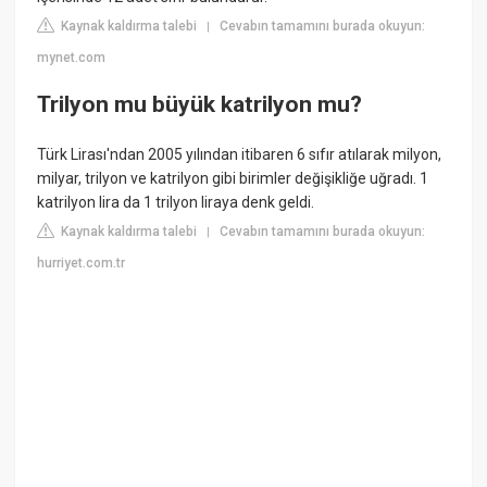
Kaynak kaldırma talebi
Cevabın tamamını burada okuyun:
|
mynet.com
Trilyon mu büyük katrilyon mu?
Türk Lirası'ndan 2005 yılından itibaren 6 sıfır atılarak milyon,
milyar, trilyon ve katrilyon gibi birimler değişikliğe uğradı. 1
katrilyon lira da 1 trilyon liraya denk geldi.
Kaynak kaldırma talebi
Cevabın tamamını burada okuyun:
|
hurriyet.com.tr