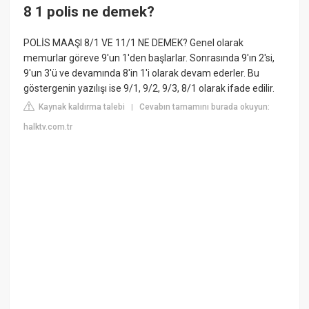
8 1 polis ne demek?
POLİS MAAŞI 8/1 VE 11/1 NE DEMEK? Genel olarak
memurlar göreve 9'un 1'den başlarlar. Sonrasında 9'ın 2'si,
9'un 3'ü ve devamında 8'in 1'i olarak devam ederler. Bu
göstergenin yazılışı ise 9/1, 9/2, 9/3, 8/1 olarak ifade edilir.
Kaynak kaldırma talebi
Cevabın tamamını burada okuyun:
|
halktv.com.tr