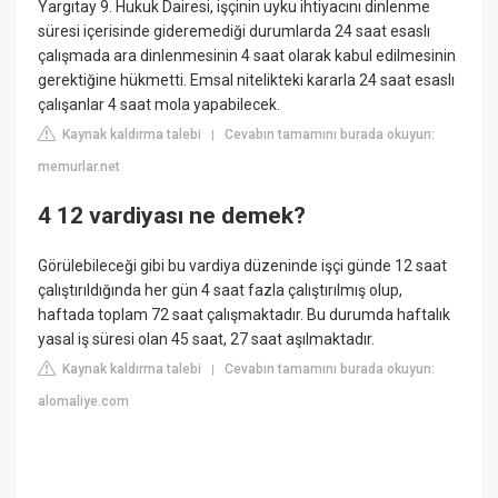
Yargıtay 9. Hukuk Dairesi, işçinin uyku ihtiyacını dinlenme
süresi içerisinde gideremediği durumlarda 24 saat esaslı
çalışmada ara dinlenmesinin 4 saat olarak kabul edilmesinin
gerektiğine hükmetti. Emsal nitelikteki kararla 24 saat esaslı
çalışanlar 4 saat mola yapabilecek.
Kaynak kaldırma talebi
Cevabın tamamını burada okuyun:
|
memurlar.net
4 12 vardiyası ne demek?
Görülebileceği gibi bu vardiya düzeninde işçi günde 12 saat
çalıştırıldığında her gün 4 saat fazla çalıştırılmış olup,
haftada toplam 72 saat çalışmaktadır. Bu durumda haftalık
yasal iş süresi olan 45 saat, 27 saat aşılmaktadır.
Kaynak kaldırma talebi
Cevabın tamamını burada okuyun:
|
alomaliye.com