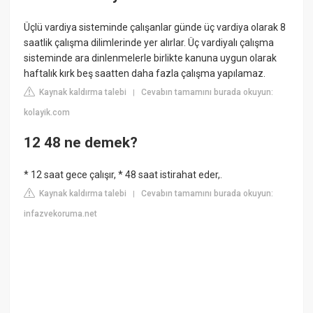
Üçlü vardiya sisteminde çalışanlar günde üç vardiya olarak 8
saatlik çalışma dilimlerinde yer alırlar. Üç vardiyalı çalışma
sisteminde ara dinlenmelerle birlikte kanuna uygun olarak
haftalık kırk beş saatten daha fazla çalışma yapılamaz.
Kaynak kaldırma talebi
Cevabın tamamını burada okuyun:
|
kolayik.com
12 48 ne demek?
* 12 saat gece çalışır, * 48 saat istirahat eder,.
Kaynak kaldırma talebi
Cevabın tamamını burada okuyun:
|
infazvekoruma.net