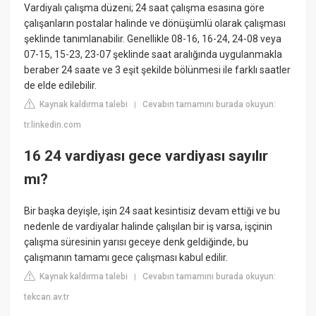
Vardiyalı çalışma düzeni; 24 saat çalışma esasına göre
çalışanların postalar halinde ve dönüşümlü olarak çalışması
şeklinde tanımlanabilir. Genellikle 08-16, 16-24, 24-08 veya
07-15, 15-23, 23-07 şeklinde saat aralığında uygulanmakla
beraber 24 saate ve 3 eşit şekilde bölünmesi ile farklı saatler
de elde edilebilir.
Kaynak kaldırma talebi
Cevabın tamamını burada okuyun:
|
tr.linkedin.com
16 24 vardiyası gece vardiyası sayılır
mı?
Bir başka deyişle, işin 24 saat kesintisiz devam ettiği ve bu
nedenle de vardiyalar halinde çalışılan bir iş varsa, işçinin
çalışma süresinin yarısı geceye denk geldiğinde, bu
çalışmanın tamamı gece çalışması kabul edilir.
Kaynak kaldırma talebi
Cevabın tamamını burada okuyun:
|
tekcan.av.tr