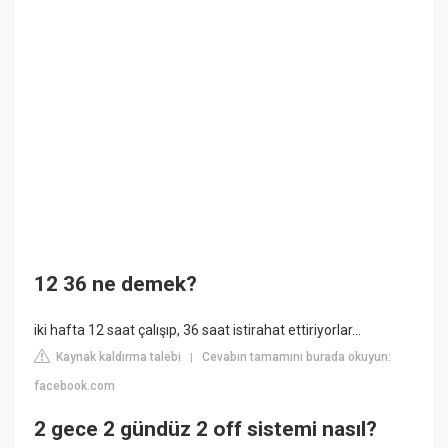
12 36 ne demek?
iki hafta 12 saat çalışıp, 36 saat istirahat ettiriyorlar...
Kaynak kaldırma talebi
Cevabın tamamını burada okuyun:
|
facebook.com
2 gece 2 gündüz 2 off sistemi nasıl?