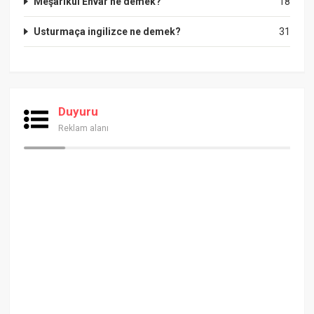
Meşarikul Envar ne demek?
18
Usturmaça ingilizce ne demek?
31
Duyuru
Reklam alanı