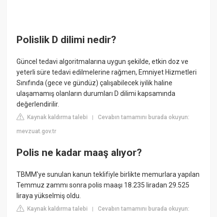
Polislik D dilimi nedir?
Güncel tedavi algoritmalarına uygun şekilde, etkin doz ve
yeterli süre tedavi edilmelerine rağmen, Emniyet Hizmetleri
Sınıfında (gece ve gündüz) çalışabilecek iyilik haline
ulaşamamış olanların durumları D dilimi kapsamında
değerlendirilir.
Kaynak kaldırma talebi
Cevabın tamamını burada okuyun:
|
mevzuat.gov.tr
Polis ne kadar maaş alıyor?
TBMM'ye sunulan kanun teklifiyle birlikte memurlara yapılan
Temmuz zammı sonra polis maaşı 18.235 liradan 29.525
liraya yükselmiş oldu.
Kaynak kaldırma talebi
Cevabın tamamını burada okuyun:
|