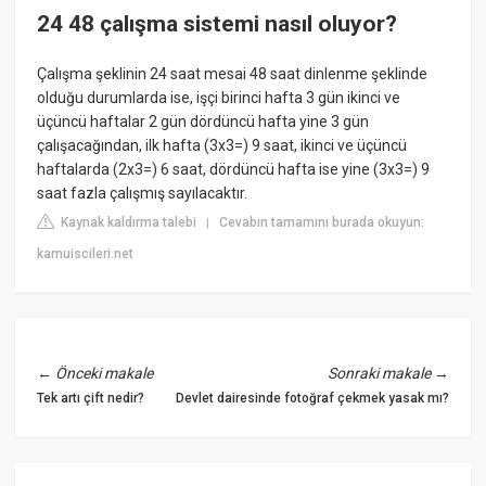
24 48 çalışma sistemi nasıl oluyor?
Çalışma şeklinin 24 saat mesai 48 saat dinlenme şeklinde
olduğu durumlarda ise, işçi birinci hafta 3 gün ikinci ve
üçüncü haftalar 2 gün dördüncü hafta yine 3 gün
çalışacağından, ilk hafta (3x3=) 9 saat, ikinci ve üçüncü
haftalarda (2x3=) 6 saat, dördüncü hafta ise yine (3x3=) 9
saat fazla çalışmış sayılacaktır.
Kaynak kaldırma talebi
Cevabın tamamını burada okuyun:
|
kamuiscileri.net
←
Önceki makale
Sonraki makale
→
Tek artı çift nedir?
Devlet dairesinde fotoğraf çekmek yasak mı?