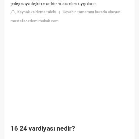
çalışmaya ilişkin madde hükümleri uygulanır.
Kaynak kaldırma talebi
Cevabın tamamını burada okuyun:
|
mustafaozdemirhukuk.com
16 24 vardiyası nedir?