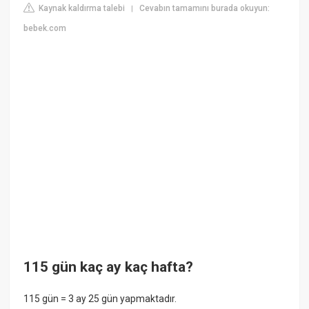
Kaynak kaldırma talebi
Cevabın tamamını burada okuyun:
|
bebek.com
115 gün kaç ay kaç hafta?
115 gün = 3 ay 25 gün yapmaktadır.