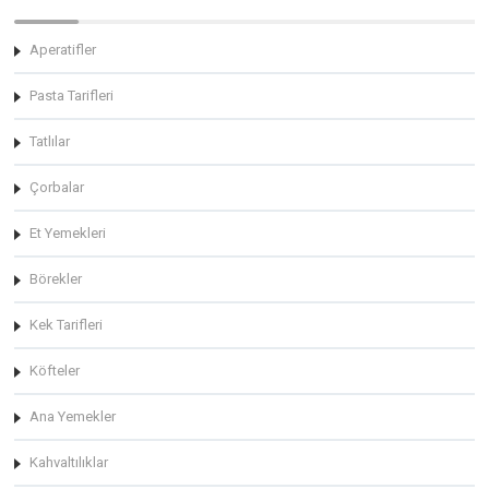
Aperatifler
Pasta Tarifleri
Tatlılar
Çorbalar
Et Yemekleri
Börekler
Kek Tarifleri
Köfteler
Ana Yemekler
Kahvaltılıklar