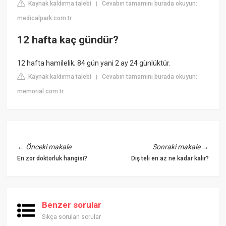
Kaynak kaldırma talebi
Cevabın tamamını burada okuyun:
|
medicalpark.com.tr
12 hafta kaç gündür?
12 hafta hamilelik; 84 gün yani 2 ay 24 günlüktür.
Kaynak kaldırma talebi
Cevabın tamamını burada okuyun:
|
memorial.com.tr
←
Önceki makale
Sonraki makale
→
En zor doktorluk hangisi?
Diş teli en az ne kadar kalır?
Benzer sorular
Sıkça sorulan sorular