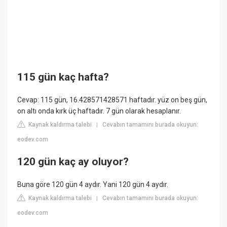
115 gün kaç hafta?
Cevap: 115 gün, 16.428571428571 haftadır. yüz on beş gün,
on altı onda kırk üç haftadır. 7 gün olarak hesaplanır.
Kaynak kaldırma talebi
Cevabın tamamını burada okuyun:
|
eodev.com
120 gün kaç ay oluyor?
Buna göre 120 gün 4 aydır. Yani 120 gün 4 aydır.
Kaynak kaldırma talebi
Cevabın tamamını burada okuyun:
|
eodev.com