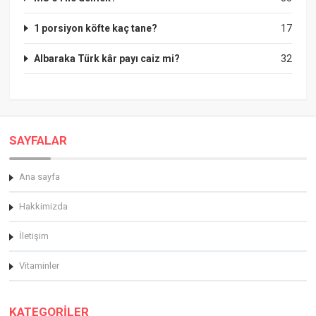
1 porsiyon köfte kaç tane?
17
Albaraka Türk kâr payı caiz mi?
32
SAYFALAR
Ana sayfa
Hakkimizda
İletişim
Vitaminler
KATEGORİLER