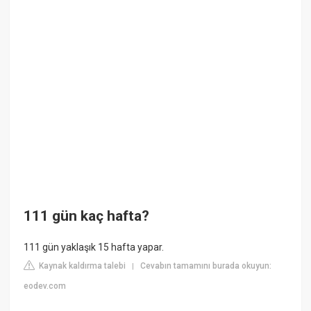
111 gün kaç hafta?
111 gün yaklaşık 15 hafta yapar.
Kaynak kaldırma talebi
Cevabın tamamını burada okuyun:
|
eodev.com