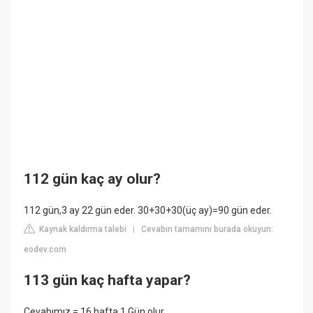
112 gün kaç ay olur?
112 gün,3 ay 22 gün eder. 30+30+30(üç ay)=90 gün eder.
Kaynak kaldırma talebi
Cevabın tamamını burada okuyun:
|
eodev.com
113 gün kaç hafta yapar?
Cevabımız = 16 hafta 1 Gün olur.