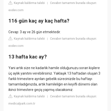
Kaynak kaldırma talebi
Cevabın tamamını burada okuyun:
|
eodev.com
116 gün kaç ay kaç hafta?
Cevap: 3 ay ve 26 gün etmektedir.
Kaynak kaldırma talebi
Cevabın tamamını burada okuyun:
|
eodev.com
13 hafta kac ay?
Yani artık size ne kadarlık hamile olduğunuzu soran kişilere
üç aylık yanıtını verebilirsiniz. Yaklaşık 13 haftadan oluşan 3
farklı trimestere ayrılan gebelik sürecinizde bu haftayı
tamamladığınızda, artık hamileliğin en keyifli dönemi olan
ikinci trimestere geçiş yapmış olacaksınız.
Kaynak kaldırma talebi
Cevabın tamamını burada okuyun:
|
medicalpark.com.tr