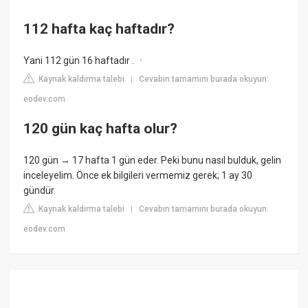
112 hafta kaç haftadır?
Yani 112 gün 16 haftadır . ㆍ
Kaynak kaldırma talebi
Cevabın tamamını burada okuyun:
|
eodev.com
120 gün kaç hafta olur?
120 gün → 17 hafta 1 gün eder. Peki bunu nasıl bulduk, gelin
inceleyelim. Önce ek bilgileri vermemiz gerek; 1 ay 30
gündür.
Kaynak kaldırma talebi
Cevabın tamamını burada okuyun:
|
eodev.com