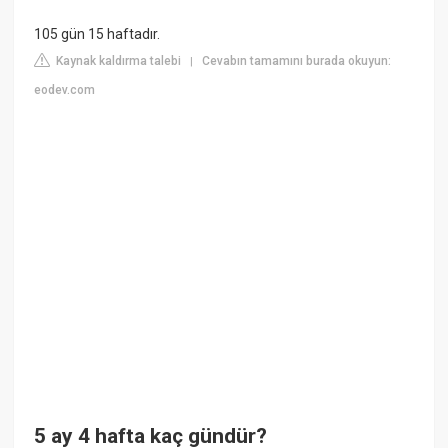
105 gün 15 haftadır.
Kaynak kaldırma talebi
Cevabın tamamını burada okuyun:
|
eodev.com
5 ay 4 hafta kaç gündür?