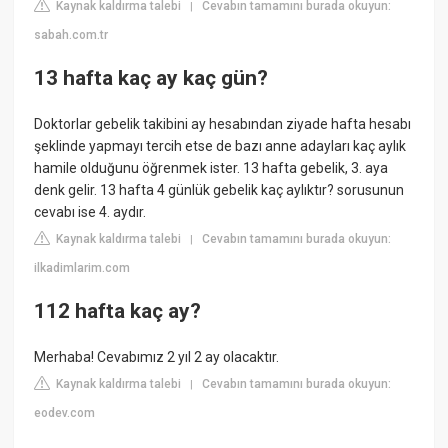
Kaynak kaldırma talebi
Cevabın tamamını burada okuyun:
|
sabah.com.tr
13 hafta kaç ay kaç gün?
Doktorlar gebelik takibini ay hesabından ziyade hafta hesabı
şeklinde yapmayı tercih etse de bazı anne adayları kaç aylık
hamile olduğunu öğrenmek ister. 13 hafta gebelik, 3. aya
denk gelir. 13 hafta 4 günlük gebelik kaç aylıktır? sorusunun
cevabı ise 4. aydır.
Kaynak kaldırma talebi
Cevabın tamamını burada okuyun:
|
ilkadimlarim.com
112 hafta kaç ay?
Merhaba! Cevabımız 2 yıl 2 ay olacaktır.
Kaynak kaldırma talebi
Cevabın tamamını burada okuyun:
|
eodev.com