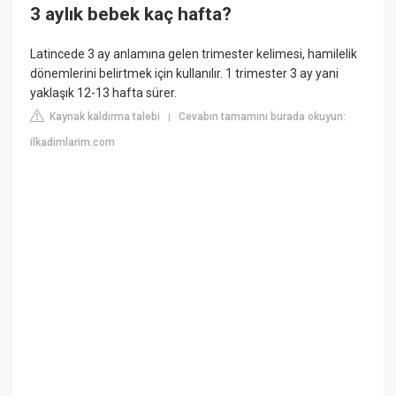
3 aylık bebek kaç hafta?
Latincede 3 ay anlamına gelen trimester kelimesi, hamilelik
dönemlerini belirtmek için kullanılır. 1 trimester 3 ay yani
yaklaşık 12-13 hafta sürer.
Kaynak kaldırma talebi
Cevabın tamamını burada okuyun:
|
ilkadimlarim.com