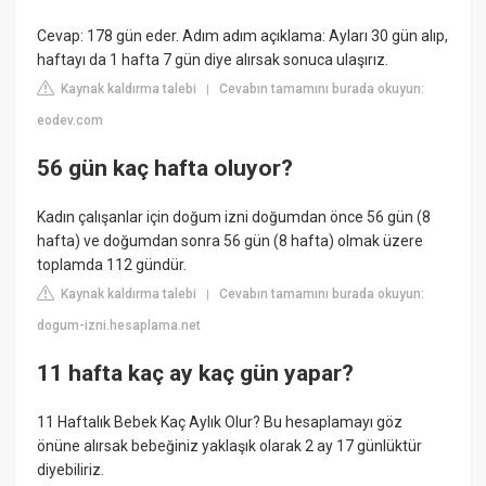
Cevap: 178 gün eder. Adım adım açıklama: Ayları 30 gün alıp,
haftayı da 1 hafta 7 gün diye alırsak sonuca ulaşırız.
Kaynak kaldırma talebi
Cevabın tamamını burada okuyun:
|
eodev.com
56 gün kaç hafta oluyor?
Kadın çalışanlar için doğum izni doğumdan önce 56 gün (8
hafta) ve doğumdan sonra 56 gün (8 hafta) olmak üzere
toplamda 112 gündür.
Kaynak kaldırma talebi
Cevabın tamamını burada okuyun:
|
dogum-izni.hesaplama.net
11 hafta kaç ay kaç gün yapar?
11 Haftalık Bebek Kaç Aylık Olur? Bu hesaplamayı göz
önüne alırsak bebeğiniz yaklaşık olarak 2 ay 17 günlüktür
diyebiliriz.