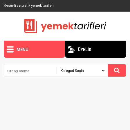
Resimli ve pratik yemek tarifleri
MENU
ÜYELİK