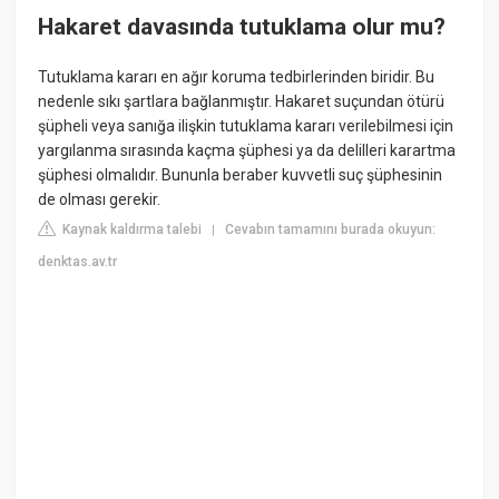
Hakaret davasında tutuklama olur mu?
Tutuklama kararı en ağır koruma tedbirlerinden biridir. Bu
nedenle sıkı şartlara bağlanmıştır. Hakaret suçundan ötürü
şüpheli veya sanığa ilişkin tutuklama kararı verilebilmesi için
yargılanma sırasında kaçma şüphesi ya da delilleri karartma
şüphesi olmalıdır. Bununla beraber kuvvetli suç şüphesinin
de olması gerekir.
Kaynak kaldırma talebi
Cevabın tamamını burada okuyun:
|
denktas.av.tr