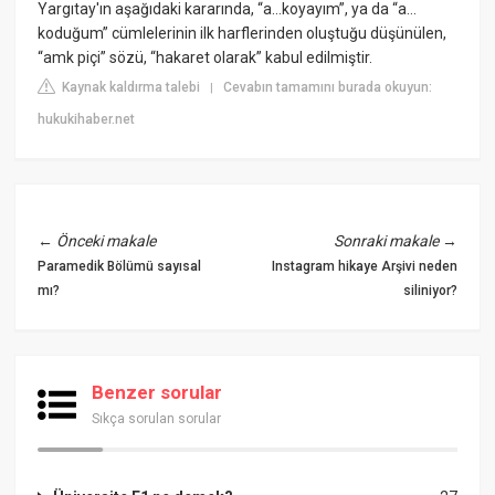
Yargıtay'ın aşağıdaki kararında, “a…koyayım”, ya da “a…
koduğum” cümlelerinin ilk harflerinden oluştuğu düşünülen,
“amk piçi” sözü, “hakaret olarak” kabul edilmiştir.
Kaynak kaldırma talebi
Cevabın tamamını burada okuyun:
|
hukukihaber.net
←
Önceki makale
Sonraki makale
→
Paramedik Bölümü sayısal
Instagram hikaye Arşivi neden
mı?
siliniyor?
Benzer sorular
Sıkça sorulan sorular