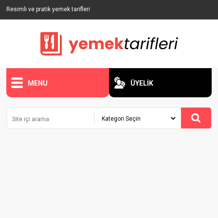
Resimli ve pratik yemek tarifleri
MENU
ÜYELİK