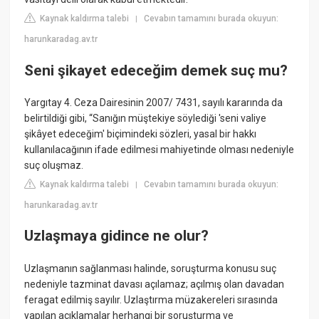
Kaynak kaldırma talebi
Cevabın tamamını burada okuyun:
|
harunkaradag.av.tr
Seni şikayet edeceğim demek suç mu?
Yargıtay 4. Ceza Dairesinin 2007/ 7431, sayılı kararında da
belirtildiği gibi, “Sanığın müştekiye söylediği 'seni valiye
şikâyet edeceğim' biçimindeki sözleri, yasal bir hakkı
kullanılacağının ifade edilmesi mahiyetinde olması nedeniyle
suç oluşmaz.
Kaynak kaldırma talebi
Cevabın tamamını burada okuyun:
|
harunkaradag.av.tr
Uzlaşmaya gidince ne olur?
Uzlaşmanın sağlanması halinde, soruşturma konusu suç
nedeniyle tazminat davası açılamaz; açılmış olan davadan
feragat edilmiş sayılır. Uzlaştırma müzakereleri sırasında
yapılan açıklamalar herhangi bir soruşturma ve