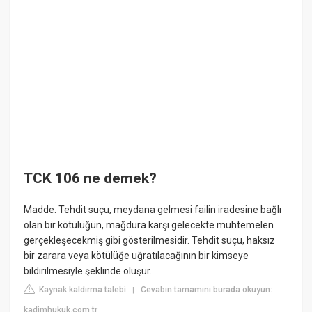
TCK 106 ne demek?
Madde. Tehdit suçu, meydana gelmesi failin iradesine bağlı
olan bir kötülüğün, mağdura karşı gelecekte muhtemelen
gerçekleşecekmiş gibi gösterilmesidir. Tehdit suçu, haksız
bir zarara veya kötülüğe uğratılacağının bir kimseye
bildirilmesiyle şeklinde oluşur.
Kaynak kaldırma talebi
Cevabın tamamını burada okuyun:
|
kadimhukuk.com.tr