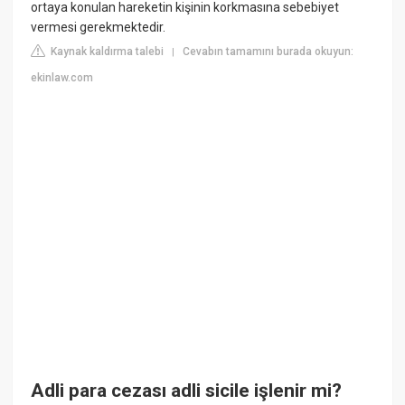
ortaya konulan hareketin kişinin korkmasına sebebiyet
vermesi gerekmektedir.
Kaynak kaldırma talebi
Cevabın tamamını burada okuyun:
|
ekinlaw.com
Adli para cezası adli sicile işlenir mi?