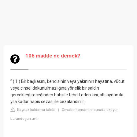
106 madde ne demek?
” ( 1 ) Bir başkasını, kendisinin veya yakınının hayatına, vücut
veya cinsel dokunulmazlığına yönelik bir saldırı
gerçekleştireceğinden bahisle tehdit eden kişi, altı aydan iki
yıla kadar hapis cezası ile cezalandırılır.
Kaynak kaldırma talebi
Cevabın tamamını burada okuyun:
|
barandogan.av.tr