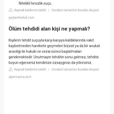
Nitelikli hırsızlık suçu.
Kaynak kaldırma talebi
Cevabın tamamını burada okuyun:
|
geylanihukuk.com
Ölüm tehdidi alan kişi ne yapmalı?
Kişilerin tehdit suçuyla karşı karşıya kaldıklarında vakit
kaybetmeden harekete geçmeleri bizzat ya da bir avukat
aracılığı ile hukuki ve cezai süreci başlatmaları
gerekmektedir. Unutmayın tehditin sonu gelmez, tehdite
boyun eğerseniz kendinize özsaygınızı da yitirirsiniz.
Kaynak kaldırma talebi
Cevabın tamamını burada okuyun:
|
alpersarica.av.tr