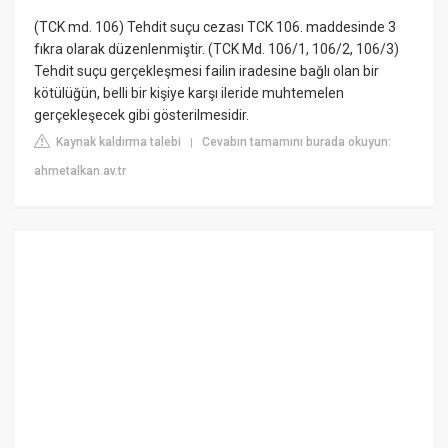
(TCK md. 106) Tehdit suçu cezası TCK 106. maddesinde 3
fıkra olarak düzenlenmiştir. (TCK Md. 106/1, 106/2, 106/3)
Tehdit suçu gerçekleşmesi failin iradesine bağlı olan bir
kötülüğün, belli bir kişiye karşı ileride muhtemelen
gerçekleşecek gibi gösterilmesidir.
Kaynak kaldırma talebi
Cevabın tamamını burada okuyun:
|
ahmetalkan.av.tr