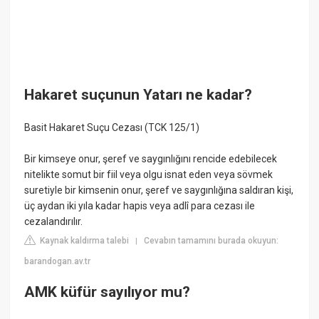
Hakaret suçunun Yatarı ne kadar?
Basit Hakaret Suçu Cezası (TCK 125/1)
Bir kimseye onur, şeref ve saygınlığını rencide edebilecek
nitelikte somut bir fiil veya olgu isnat eden veya sövmek
suretiyle bir kimsenin onur, şeref ve saygınlığına saldıran kişi,
üç aydan iki yıla kadar hapis veya adlî para cezası ile
cezalandırılır.
Kaynak kaldırma talebi
Cevabın tamamını burada okuyun:
|
barandogan.av.tr
AMK küfür sayılıyor mu?