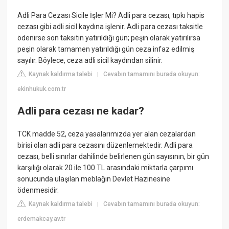
Adli Para Cezası Sicile İşler Mi? Adli para cezası, tıpkı hapis
cezası gibi adli sicil kaydına işlenir. Adli para cezası taksitle
ödenirse son taksitin yatırıldığı gün; peşin olarak yatırılırsa
peşin olarak tamamen yatırıldığı gün ceza infaz edilmiş
sayılır. Böylece, ceza adli sicil kaydından silinir.
Kaynak kaldırma talebi
Cevabın tamamını burada okuyun:
|
ekinhukuk.com.tr
Adli para cezası ne kadar?
TCK madde 52, ceza yasalarımızda yer alan cezalardan
birisi olan adli para cezasını düzenlemektedir. Adli para
cezası, belli sınırlar dahilinde belirlenen gün sayısının, bir gün
karşılığı olarak 20 ile 100 TL arasındaki miktarla çarpımı
sonucunda ulaşılan meblağın Devlet Hazinesine
ödenmesidir.
Kaynak kaldırma talebi
Cevabın tamamını burada okuyun:
|
erdemakcay.av.tr