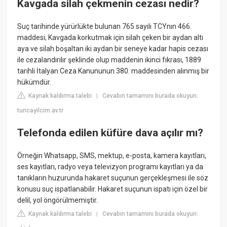
Kavgada silah çekmenin cezası nedir?
Suç tarihinde yürürlükte bulunan 765 sayılı TCYnın 466.
maddesi; Kavgada korkutmak için silah çeken bir aydan altı
aya ve silah boşaltan iki aydan bir seneye kadar hapis cezası
ile cezalandırılır şeklinde olup maddenin ikinci fıkrası, 1889
tarihli İtalyan Ceza Kanununun 380. maddesinden alınmış bir
hükümdür.
Kaynak kaldırma talebi
Cevabın tamamını burada okuyun:
|
tuncayilcim.av.tr
Telefonda edilen küfüre dava açılır mı?
Örneğin Whatsapp, SMS, mektup, e-posta, kamera kayıtları,
ses kayıtları, radyo veya televizyon programı kayıtları ya da
tanıkların huzurunda hakaret suçunun gerçekleşmesi ile söz
konusu suç ispatlanabilir. Hakaret suçunun ispatı için özel bir
delil, yol öngörülmemiştir.
Kaynak kaldırma talebi
Cevabın tamamını burada okuyun:
|