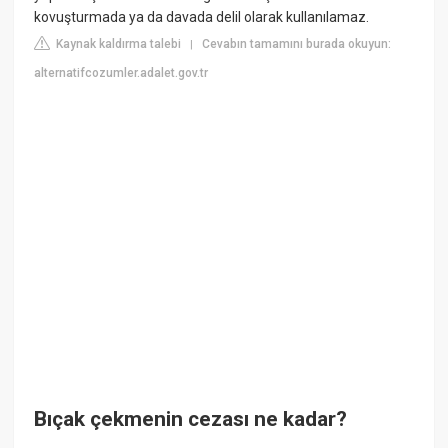
kovuşturmada ya da davada delil olarak kullanılamaz.
Kaynak kaldırma talebi
Cevabın tamamını burada okuyun:
|
alternatifcozumler.adalet.gov.tr
Bıçak çekmenin cezası ne kadar?