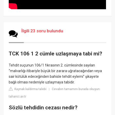
İlgili 23 soru bulundu
TCK 106 1 2 cümle uzlaşmaya tabi mi?
Tehdit suçunun 106/1 fıkrasının 2. cümlesinde sayılan
“malvarlığı itibariyle büyük bir zarara uğratacağından veya
sair kötülük edeceğinden bahisle tehdit eylemi” şikayete
bağlı olması nedeniyle uzlaşmaya tabidir.
Kaynak kaldırma talebi
Cevabın tamamını burada okuyun:
|
tahanci.av.tr
Sözlü tehdidin cezası nedir?