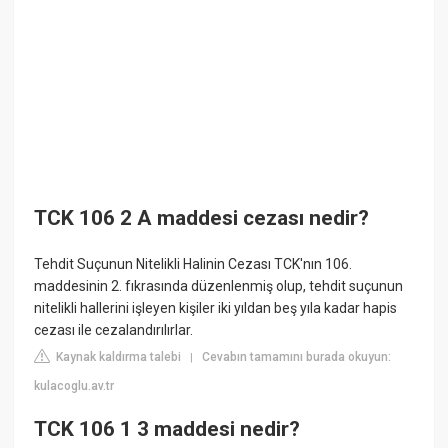
TCK 106 2 A maddesi cezası nedir?
Tehdit Suçunun Nitelikli Halinin Cezası TCK'nın 106.
maddesinin 2. fıkrasında düzenlenmiş olup, tehdit suçunun
nitelikli hallerini işleyen kişiler iki yıldan beş yıla kadar hapis
cezası ile cezalandırılırlar.
Kaynak kaldırma talebi
Cevabın tamamını burada okuyun:
|
kulacoglu.av.tr
TCK 106 1 3 maddesi nedir?