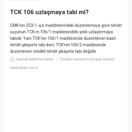
TCK 106 uzlaşmaya tabi mi?
CMK'nın 253/1-a,b maddelerindeki düzenlemeye göre tehdit
suçunun TCK m.106/1 maddesindeki şekli uzlaştırmaya
tabidir. Yani TCK'nın 106/1 maddesinde düzenlenen basit
tehdit şikayete tabi iken; TCK'nın 106/2 maddesinde
düzenlenen nitelikli tehdit şikayete tabi değildir.
Kaynak kaldırma talebi
Cevabın tamamını burada okuyun:
|
ekinhukuk.com.tr