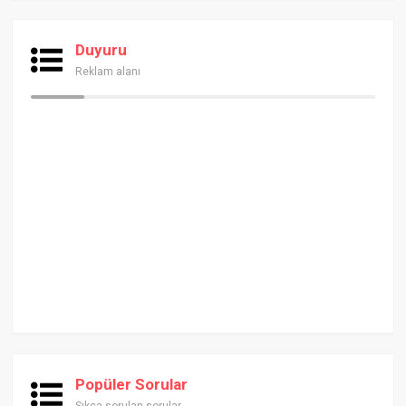
Duyuru
Reklam alanı
Popüler Sorular
Sıkça sorulan sorular