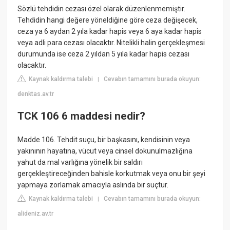
Sözlü tehdidin cezası özel olarak düzenlenmemiştir.
Tehdidin hangi değere yöneldiğine göre ceza değişecek,
ceza ya 6 aydan 2 yıla kadar hapis veya 6 aya kadar hapis
veya adli para cezası olacaktır. Nitelikli halin gerçekleşmesi
durumunda ise ceza 2 yıldan 5 yıla kadar hapis cezası
olacaktır.
Kaynak kaldırma talebi
Cevabın tamamını burada okuyun:
|
denktas.av.tr
TCK 106 6 maddesi nedir?
Madde 106. Tehdit suçu, bir başkasını, kendisinin veya
yakınının hayatına, vücut veya cinsel dokunulmazlığına
yahut da mal varlığına yönelik bir saldırı
gerçekleştireceğinden bahisle korkutmak veya onu bir şeyi
yapmaya zorlamak amacıyla aslında bir suçtur.
Kaynak kaldırma talebi
Cevabın tamamını burada okuyun:
|
alideniz.av.tr