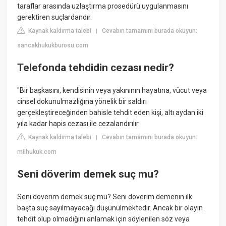
taraflar arasında uzlaştırma prosedürü uygulanmasını
gerektiren suçlardandır.
Kaynak kaldırma talebi
Cevabın tamamını burada okuyun:
|
sancakhukukburosu.com
Telefonda tehdidin cezası nedir?
"Bir başkasını, kendisinin veya yakınının hayatına, vücut veya
cinsel dokunulmazlığına yönelik bir saldırı
gerçekleştireceğinden bahisle tehdit eden kişi, altı aydan iki
yıla kadar hapis cezası ile cezalandırılır.
Kaynak kaldırma talebi
Cevabın tamamını burada okuyun:
|
milhukuk.com
Seni döverim demek suç mu?
Seni döverim demek suç mu? Seni döverim demenin ilk
başta suç sayılmayacağı düşünülmektedir. Ancak bir olayın
tehdit olup olmadığını anlamak için söylenilen söz veya