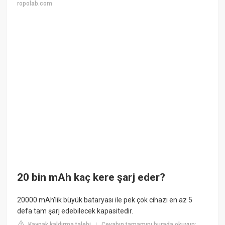
ropolab.com
20 bin mAh kaç kere şarj eder?
20000 mAh'lik büyük bataryası ile pek çok cihazı en az 5
defa tam şarj edebilecek kapasitedir.
Kaynak kaldırma talebi
Cevabın tamamını burada okuyun:
|