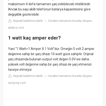
maksimum 4 defa tamamen şarj edebilecek niteliktedir.
Ancak bu sayı akıllı telefonun batarya kapasitesine göre
değişiklik gösterebilir.
Kaynak kaldırma talebi
Cevabın tamamını burada okuyun:
|
akakce.com
1 watt kaç amper eder?
Yani “1 Watt=1 Amper X 1 Volt”dur. Örneğin 5 volt 2 amper
değerine sahip bir şarj cihazı 10 watt güce sahiptir. Orijinal
şarj cihazında bulunan output volt değeri 5.0V ise daha
yüksek volt değerine sahip bir şarj cihazı ile şarj etmenizi
tavsiye etmeyiz.
Kaynak kaldırma talebi
Cevabın tamamını burada okuyun:
|
easycep.com