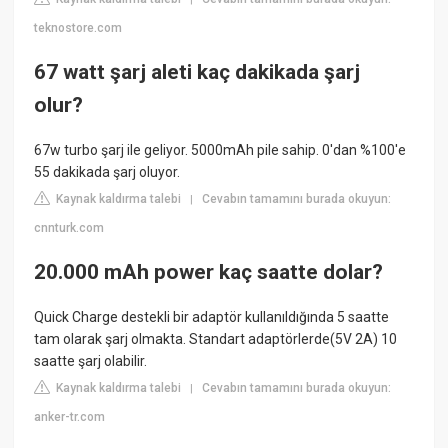
teknostore.com
67 watt şarj aleti kaç dakikada şarj
olur?
67w turbo şarj ile geliyor. 5000mAh pile sahip. 0'dan %100'e
55 dakikada şarj oluyor.
Kaynak kaldırma talebi
Cevabın tamamını burada okuyun:
|
cnnturk.com
20.000 mAh power kaç saatte dolar?
Quick Charge destekli bir adaptör kullanıldığında 5 saatte
tam olarak şarj olmakta. Standart adaptörlerde(5V 2A) 10
saatte şarj olabilir.
Kaynak kaldırma talebi
Cevabın tamamını burada okuyun:
|
anker-tr.com