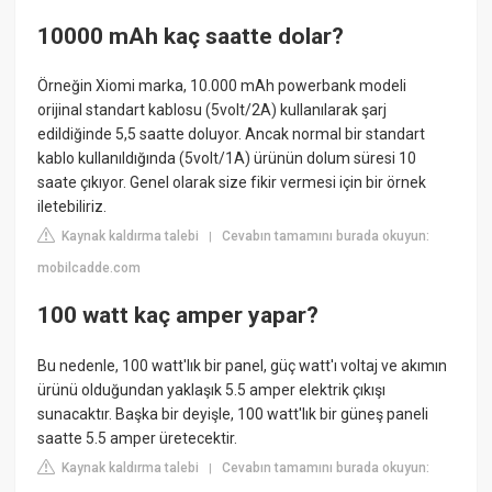
10000 mAh kaç saatte dolar?
Örneğin Xiomi marka, 10.000 mAh powerbank modeli
orijinal standart kablosu (5volt/2A) kullanılarak şarj
edildiğinde 5,5 saatte doluyor. Ancak normal bir standart
kablo kullanıldığında (5volt/1A) ürünün dolum süresi 10
saate çıkıyor. Genel olarak size fikir vermesi için bir örnek
iletebiliriz.
Kaynak kaldırma talebi
Cevabın tamamını burada okuyun:
|
mobilcadde.com
100 watt kaç amper yapar?
Bu nedenle, 100 watt'lık bir panel, güç watt'ı voltaj ve akımın
ürünü olduğundan yaklaşık 5.5 amper elektrik çıkışı
sunacaktır. Başka bir deyişle, 100 watt'lık bir güneş paneli
saatte 5.5 amper üretecektir.
Kaynak kaldırma talebi
Cevabın tamamını burada okuyun:
|