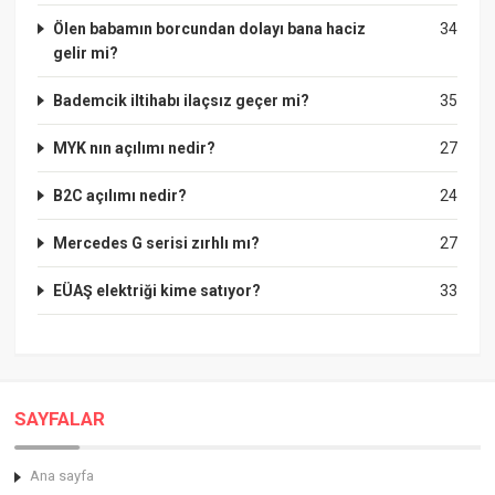
Ölen babamın borcundan dolayı bana haciz
34
gelir mi?
Bademcik iltihabı ilaçsız geçer mi?
35
MYK nın açılımı nedir?
27
B2C açılımı nedir?
24
Mercedes G serisi zırhlı mı?
27
EÜAŞ elektriği kime satıyor?
33
SAYFALAR
Ana sayfa