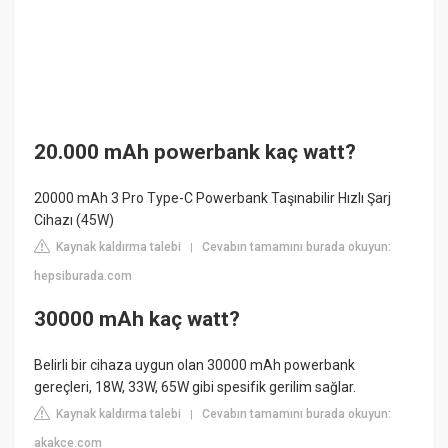
20.000 mAh powerbank kaç watt?
20000 mAh 3 Pro Type-C Powerbank Taşınabilir Hızlı Şarj
Cihazı (45W)
Kaynak kaldırma talebi
Cevabın tamamını burada okuyun:
|
hepsiburada.com
30000 mAh kaç watt?
Belirli bir cihaza uygun olan 30000 mAh powerbank
gereçleri, 18W, 33W, 65W gibi spesifik gerilim sağlar.
Kaynak kaldırma talebi
Cevabın tamamını burada okuyun:
|
akakce.com