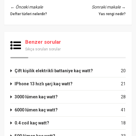
←
Önceki makale
Sonraki makale
→
Defter türleri nelerdir?
Yas rengi nedir?
Benzer sorular
Sıkça sorulan sorular
Çift kişilik elektrikli battaniye kaç watt?
20
IPhone 13 hızlı şarj kaç watt?
21
3000 lümen kaç watt?
28
6000 lümen kaç watt?
41
0.4 coil kaç watt?
18