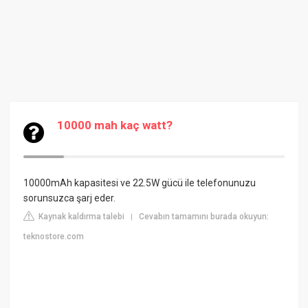
10000 mah kaç watt?
10000mAh kapasitesi ve 22.5W gücü ile telefonunuzu
sorunsuzca şarj eder.
Kaynak kaldırma talebi
Cevabın tamamını burada okuyun:
|
teknostore.com