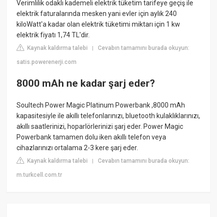
Verimlilik odaklı kademeli elektrik tüketim tarifeye geçiş ile
elektrik faturalarında mesken yani evler için aylık 240
kiloWatt'a kadar olan elektrik tüketimi miktarı için 1 kw
elektrik fiyatı 1,74 TL'dir.
Kaynak kaldırma talebi
Cevabın tamamını burada okuyun:
|
satis.powerenerji.com
8000 mAh ne kadar şarj eder?
Soultech Power Magic Platinum Powerbank ,8000 mAh
kapasitesiyle ile akıllı telefonlarınızı, bluetooth kulaklıklarınızı,
akıllı saatlerinizi, hoparlörlerinizi şarj eder. Power Magic
Powerbank tamamen dolu iken akıllı telefon veya
cihazlarınızı ortalama 2-3 kere şarj eder.
Kaynak kaldırma talebi
Cevabın tamamını burada okuyun:
|
m.turkcell.com.tr