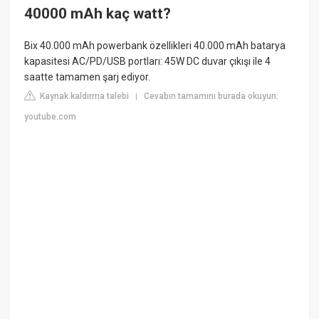
40000 mAh kaç watt?
Bix 40.000 mAh powerbank özellikleri 40.000 mAh batarya
kapasitesi AC/PD/USB portları: 45W DC duvar çıkışı ile 4
saatte tamamen şarj ediyor.
Kaynak kaldırma talebi
Cevabın tamamını burada okuyun:
|
youtube.com