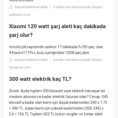
hissettirecektir.
Kaynak kaldırma talebi
Cevabın tamamını burada okuyun:
|
webtekno.com
Xiaomi 120 watt şarj aleti kaç dakikada
şarj olur?
ömürlü pili sayesinde sadece 17 dakikada %100 şarj. olan
#Xiaomi11TPro, kutu içeriğindeki 120W şarj aleti.
Kaynak kaldırma talebi
Cevabın tamamını burada okuyun:
|
facebook.com
300 watt elektrik kaç TL?
Örnek: Ayda toplam 300 kilowatt saat elektrik harcayan bir
mesken abonesi ne kadar elektrik faturası öder? Cevap: 240
kilovatt'a kadar olan kısmı için düşük kademeden 240 x 1.73
= 346 TL , kalan kısmı için yüksek kademeden (300-240) x
2.6 = 156 TL Toplam 502 TL bütün vergiler ve fonlar dahil