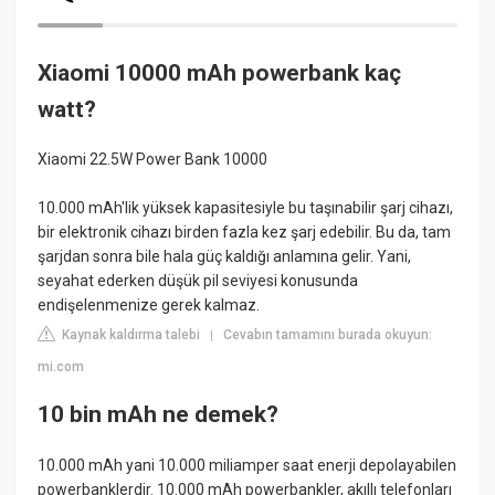
Xiaomi 10000 mAh powerbank kaç
watt?
Xiaomi 22.5W Power Bank 10000
10.000 mAh'lik yüksek kapasitesiyle bu taşınabilir şarj cihazı,
bir elektronik cihazı birden fazla kez şarj edebilir. Bu da, tam
şarjdan sonra bile hala güç kaldığı anlamına gelir. Yani,
seyahat ederken düşük pil seviyesi konusunda
endişelenmenize gerek kalmaz.
Kaynak kaldırma talebi
Cevabın tamamını burada okuyun:
|
mi.com
10 bin mAh ne demek?
10.000 mAh yani 10.000 miliamper saat enerji depolayabilen
powerbanklerdir. 10.000 mAh powerbankler, akıllı telefonları